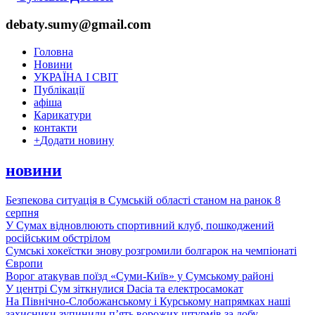
debaty.sumy@gmail.com
Головна
Новини
УКРАЇНА І СВІТ
Публікації
афіша
Карикатури
контакти
+
Додати новину
новини
Безпекова ситуація в Сумській області станом на ранок 8
серпня
У Сумах відновлюють спортивний клуб, пошкоджений
російським обстрілом
Сумські хокеїстки знову розгромили болгарок на чемпіонаті
Європи
Ворог атакував поїзд «Суми-Київ» у Сумському районі
У центрі Сум зіткнулися Dacia та електросамокат
На Північно-Слобожанському і Курському напрямках наші
захисники зупинили п’ять ворожих штурмів за добу