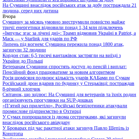
На Сумщині внаслідок російських атак за добу постраждала 21
людина, серед них дитина
Вчора
Сумщину за місяць умовно знеструмили повністю майже
тричі: енергетики відновили понад 1,34 млн підключень
«Імпульс згас за лічені дні»: Трамп відмовив Україні в Patriot, а
Маск — у Starlink для ударів по РФ
Липень під вогнем: Сумщина пережила понад 1800 атак,
загинули 32 людини
Кордон став: 6,5 тисячі вантажівок застрягли на виїзді з
України до Польщі
Ветеранам Сумщини спростять доступ до пенсій і виплат:
Пенсійний фонд працюватиме за новим алгоритмом
Росія щомісяця подвоює кількість ударів КАБами по Сумам
Російський дрон вдарив по будинку у Стецьківці: постраждав
8-річний хлопчик
Світанок, що зцілює: На Сумщині для ветеранів та їхніх родин
організовують прогулянки на SUP-дошках
«П’ятий раз прилетіло». Російські безпілотники атакували
промислове підприємство в Охтирці
У Сумах попрощалися із двома сестричками, які загинули
внаслідок російського авіаудару
У Броварах під час ракетної атаки загинув Павло Шепіль із
Конотопа