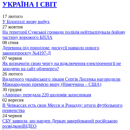
УКРАЇНА І СВІТ
17 лютого
У Білопіллі знову вибух
27 жовтня
На території Сумської громади поліція нейтралізувала бойову
частину ворожого БПЛА
08 січня
Деревина під прицілом: дискусії навколо нового
законопроєкту №4197-Д
07 червня
Як визначити свою чергу на відключення електроенергії не
заходячи на сайт обленерго?
26 лютого
Видатного українського лікаря Сергія Лисенка нагородили
Міжнародною премією миру (Німеччина – США)
30 грудня
«Аврора» передала 220 шоломів захисникам
02 вересня
В Черкассах есть свои Месси и Роналду: итоги футбольного
первенства
24 червня
СБУ заявила, що нардеп Деркач завербований російською
розвідкою
ВІДЕО