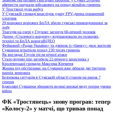
Знайомства онлайн і вигадані хвороби: у Сумах 20-річні
аферисти ошукали військових на понад мільйон гривень
У Тростянці чули вибух
У Сумській громаді внаслідок удару FPV-дрона поранений
хлопчик
29 ворожих ворожих БпЛА збили сумські прикордонники за
добу
Трагедія на озері у Глухові: загинув 66-річний чоловік
Дрони «Сталевого кордону» відпрацювали по позиціях,
техніці та БпЛА ворога
ВІДЕО
Фейковий «Радар України» та дзвінок із «банку»: двоє жителів
Сумщини втратили понад 230 тисяч гривень
Як виглядає Глухів після нічної атаки
Стало відомо про загибель 22-річного захисника з
Кролевецької громади Максима Кременя
Жнива під обстрілами: на Сумщині вже зібрали дві третини
ранніх зернових
Безпекова ситуація в Сумській області станом на ранок 7
серпня
Бджолярі Сумщини збирають великі врожаї меду попри умови
війни
ФК «Тростянець» знову програв: тепер
«Колосу-2» у матчі, що тривав понад