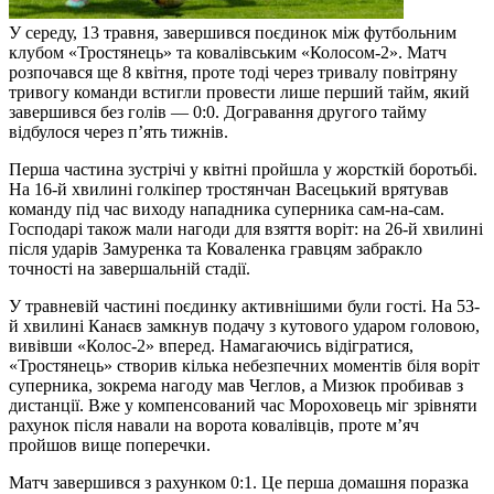
У середу, 13 травня, завершився поєдинок між футбольним
клубом «Тростянець» та ковалівським «Колосом-2». Матч
розпочався ще 8 квітня, проте тоді через тривалу повітряну
тривогу команди встигли провести лише перший тайм, який
завершився без голів — 0:0. Догравання другого тайму
відбулося через п’ять тижнів.
Перша частина зустрічі у квітні пройшла у жорсткій боротьбі.
На 16-й хвилині голкіпер тростянчан Васецький врятував
команду під час виходу нападника суперника сам-на-сам.
Господарі також мали нагоди для взяття воріт: на 26-й хвилині
після ударів Замуренка та Коваленка гравцям забракло
точності на завершальній стадії.
У травневій частині поєдинку активнішими були гості. На 53-
й хвилині Канаєв замкнув подачу з кутового ударом головою,
вивівши «Колос-2» вперед. Намагаючись відігратися,
«Тростянець» створив кілька небезпечних моментів біля воріт
суперника, зокрема нагоду мав Чеглов, а Мизюк пробивав з
дистанції. Вже у компенсований час Мороховець міг зрівняти
рахунок після навали на ворота ковалівців, проте м’яч
пройшов вище поперечки.
Матч завершився з рахунком 0:1. Це перша домашня поразка