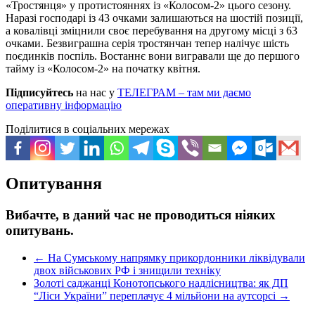
«Тростянця» у протистояннях із «Колосом-2» цього сезону.
Наразі господарі із 43 очками залишаються на шостій позиції,
а ковалівці зміцнили своє перебування на другому місці з 63
очками. Безвиграшна серія тростянчан тепер налічує шість
поєдинків поспіль. Востаннє вони вигравали ще до першого
тайму із «Колосом-2» на початку квітня.
Підписуйтесь
на нас у
ТЕЛЕГРАМ – там ми даємо
оперативну інформацію
Поділитися в соціальних мережах
Опитування
Вибачте, в даний час не проводиться ніяких
опитувань.
←
На Сумському напрямку прикордонники ліквідували
двох військових РФ і знищили техніку
Золоті саджанці Конотопського надлісництва: як ДП
“Ліси України” переплачує 4 мільйони на аутсорсі
→