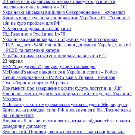
З 1 вересня в українських школах планують розпочати
переважно очне навчання – ОП
Українські військові вийшли з Сєвєродонецька – журналіст
Кремль відреагував на кандидатство України в ЄС: “головне,
аби не було проблем для РФ”
У Херсоні підірвали колаборанта
Під Рязанню в Росії впав Іл-76
Українська авіація завдала потужних ударів по росіянах
США надають $450 млн військової допомоги Україні, у пакеті
– РСЗВ та патрульні катери
Україна отримала статус кандидата на вступ в ЄС
23 червня
НБУ “надрукував” для уряду ще 35 мільярдів
McDonald’s може відкритися в Україні в серпні – Forbes
Перші американські HIMARS вже в Україні – Резніков
Суд заборонив партію Вітренко
Документи про завершення освіти будуть доступні в “Дії”
Європарламент підтримав кандидатський статус для України і
Молдови
У Львові у закритому режимі готуються судити Медведчука
Британська розвідка: сили РФ просунулися в бік Лисичанська
на 5 кілометрів
Влучання блискавки, утоплення, втрата свідомості: як надати
домедичну допомогу
Зеленський: Пришвидшення перемоги – наша національна