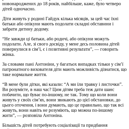
новонароджених до 18 років, найбільше, каже, було четверо
дітей одночасно.
Діти живуть у родині Гайдук кілька місяців, за цей час їхні
батьки або опікуни мають подолати складні обставини і
забрати дитину додому.
“Не завжди ці батьки, або родичі, або опікуни можуть
подолати. Але, зі свого досвіду, у мене десь половина дітей
повернулися в сім’ї, є і позитивні результати”, — говорить
жінка.
За словами пані Антоніни, у багатьох випадках тільки у сім’ї
патронатного вихователя діти мають можливість дізнатися, що
таке нормальне життя.
“В мене були дітки, які казали: “А ми їли травку і листочки”.
Ви розумієте, в наш час? Цим дітям треба теж дати шанс
побачити, що буває по-іншому, не так. Тому що коли вони
живуть у своїх сім’ях, вони звикають до цієї обстановки, до
цього оточення, і вони думають, що це правильно, що так всі
живуть, вони навіть не розуміють, що можна по-іншому
жити”, — розповіла Антоніна.
Більшість дітей потребують соціалізації та придбання