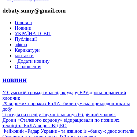
debaty.sumy@gmail.com
Головна
Новини
УКРАЇНА І СВІТ
Публікації
афіша
Карикатури
контакти
+
Додати новину
Оголошення
новини
У Сумській громаді внаслідок удару FPV-дрона поранений
хлопчик
29 ворожих ворожих БпЛА збили сумські прикордонники за
добу
Трагедія на озері у Глухові: загинув 66-річний чоловік
Дрони «Сталевого кордону» відпрацювали по позиціях,
техніці та БпЛА ворога
ВІДЕО
Фейковий «Радар України» та дзвінок із «банку»: двоє жителів
Сумщини втратили понад 230 тисяч гривень