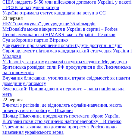
США надають $450 млн військової допомоги Україні, у пакеті
– РСЗВ та патрульні катери
Україна отримала статус кандидата на вступ в ЄС
23 червня
НБУ “надрукував” для уряду ще 35 мільярдів
McDonald’s може відкритися в Україні в серпні – Forbes
Перші американські HIMARS вже в Україні – Резніков
Суд заборонив партію Вітренко
Документи про завершення освіти будуть доступні в “Дії”
Європарламент підтримав кандидатський статус для України і
Молдови
У Львові у закритому режимі готуються судити Медведчука
Британська розвідка: сили РФ просунулися в бік Лисичанська
на 5 кілометрів
Влучання блискавки, утоплення, втрата свідомості: як надати
домедичну допомогу
Зеленський: Пришвидшення перемоги – наша національна
мета
22 червня
Вчителі з регіонів, де відновлять офлайн-навчання, мають
повернутися на роботу – Шкарлет
Шольц: Німеччина продовжить постачати зброю Україні
В Україні повністю зупинено нафтопереробку – Вітренко
Туреччина заявила, що досягла прогресу з Росією щодо
вивезення українського зерна