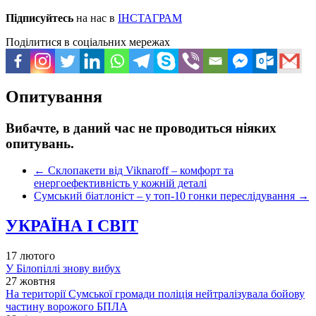
Підписуйтесь
на нас в
ІНСТАГРАМ
Поділитися в соціальних мережах
Опитування
Вибачте, в даний час не проводиться ніяких
опитувань.
←
Склопакети від Viknaroff – комфорт та
енергоефективність у кожній деталі
Сумський біатлоніст – у топ-10 гонки переслідування
→
УКРАЇНА І СВІТ
17 лютого
У Білопіллі знову вибух
27 жовтня
На території Сумської громади поліція нейтралізувала бойову
частину ворожого БПЛА