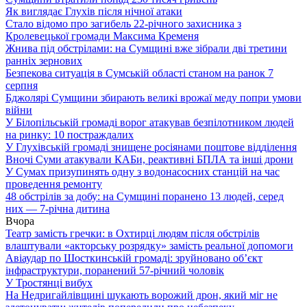
Як виглядає Глухів після нічної атаки
Стало відомо про загибель 22-річного захисника з
Кролевецької громади Максима Кременя
Жнива під обстрілами: на Сумщині вже зібрали дві третини
ранніх зернових
Безпекова ситуація в Сумській області станом на ранок 7
серпня
Бджолярі Сумщини збирають великі врожаї меду попри умови
війни
У Білопільській громаді ворог атакував безпілотником людей
на ринку: 10 постраждалих
У Глухівській громаді знищене росіянами поштове відділення
Вночі Суми атакували КАБи, реактивні БПЛА та інші дрони
У Сумах призупинять одну з водонасосних станцій на час
проведення ремонту
48 обстрілів за добу: на Сумщині поранено 13 людей, серед
них — 7-річна дитина
Вчора
Театр замість гречки: в Охтирці людям після обстрілів
влаштували «акторську розрядку» замість реальної допомоги
Авіаудар по Шосткинській громаді: зруйновано об’єкт
інфраструктури, поранений 57-річний чоловік
У Тростянці вибух
На Недригайлівщині шукають ворожий дрон, який міг не