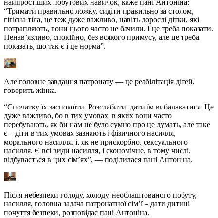
найпростіших побутових навичок, каже пані Антоніна:
“Тримати правильно ложку, сидіти правильно за столом,
гігієна тіла, це теж дуже важливо, навіть дорослі дітки, які
потрапляють, вони цього часто не бачили. І це треба показати.
Ненав’язливо, спокійно, без всякого примусу, але це треба
показать, що так є і це норма”.
Але головне завдання патронату — це реабілітація дітей,
говорить жінка.
“Спочатку їх заспокоїти. Розслабити, дати їм вибалакатися. Це
дуже важливо, бо в тих умовах, в яких вони часто
перебувають, як би нам не було сумно про це думать, але таке
є – діти в тих умовах зазнають і фізичного насилля,
морального насилля, і, як не прискорбно, сексуального
насилля. Є всі види насилля, і економічне, в тому числі,
відбувається в цих сім’ях”, — поділилася пані Антоніна.
Після небезпеки голоду, холоду, необлаштованого побуту,
насилля, головна задача патронатної сім’ї – дати дитині
почуття безпеки, розповідає пані Антоніна.