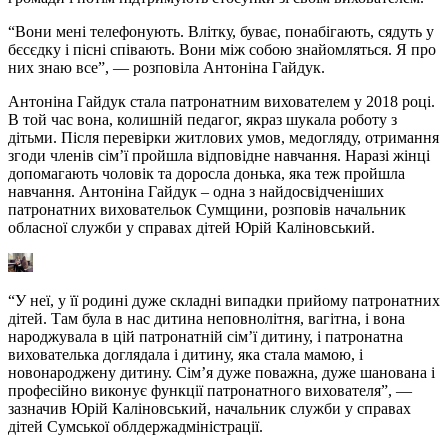
“Вони мені телефонують. Влітку, буває, понабігають, сядуть у
бєсєдку і пісні співають. Вони між собою знайомляться. Я про
них знаю все”, — розповіла Антоніна Гайдук.
Антоніна Гайдук стала патронатним вихователем у 2018 році.
В той час вона, колишній педагог, якраз шукала роботу з
дітьми. Після перевірки житлових умов, медогляду, отримання
згоди членів сім’ї пройшла відповідне навчання. Наразі жінці
допомагають чоловік та доросла донька, яка теж пройшла
навчання. Антоніна Гайдук – одна з найдосвідченіших
патронатних виховательок Сумщини, розповів начальник
обласної служби у справах дітей Юрій Каліновський.
“У неї, у її родині дуже складні випадки прийому патронатних
дітей. Там була в нас дитина неповнолітня, вагітна, і вона
народжувала в цій патронатній сім’ї дитину, і патронатна
вихователька доглядала і дитину, яка стала мамою, і
новонароджену дитину. Сім’я дуже поважна, дуже шанована і
професійно виконує функції патронатного вихователя”, —
зазначив Юрій Каліновський, начальник служби у справах
дітей Сумської облдержадміністрації.