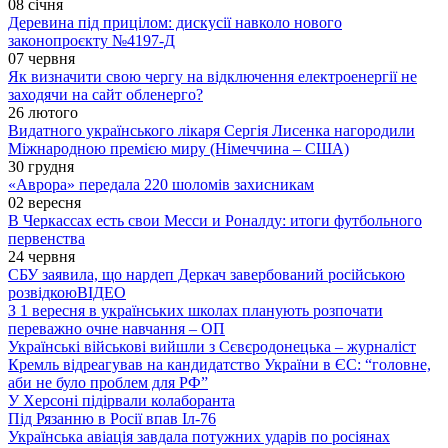
08 січня
Деревина під прицілом: дискусії навколо нового
законопроєкту №4197-Д
07 червня
Як визначити свою чергу на відключення електроенергії не
заходячи на сайт обленерго?
26 лютого
Видатного українського лікаря Сергія Лисенка нагородили
Міжнародною премією миру (Німеччина – США)
30 грудня
«Аврора» передала 220 шоломів захисникам
02 вересня
В Черкассах есть свои Месси и Роналду: итоги футбольного
первенства
24 червня
СБУ заявила, що нардеп Деркач завербований російською
розвідкою
ВІДЕО
З 1 вересня в українських школах планують розпочати
переважно очне навчання – ОП
Українські військові вийшли з Сєвєродонецька – журналіст
Кремль відреагував на кандидатство України в ЄС: “головне,
аби не було проблем для РФ”
У Херсоні підірвали колаборанта
Під Рязанню в Росії впав Іл-76
Українська авіація завдала потужних ударів по росіянах