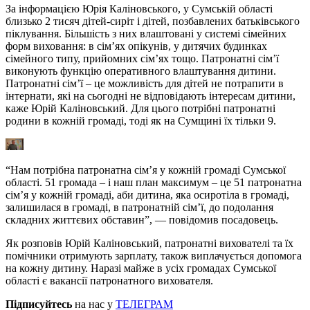
За інформацією Юрія Каліновського, у Сумській області
близько 2 тисяч дітей-сиріт і дітей, позбавлених батьківського
піклування. Більшість з них влаштовані у системі сімейних
форм виховання: в сім’ях опікунів, у дитячих будинках
сімейного типу, прийомних сім’ях тощо. Патронатні сім’ї
виконують функцію оперативного влаштування дитини.
Патронатні сім’ї – це можливість для дітей не потрапити в
інтернати, які на сьогодні не відповідають інтересам дитини,
каже Юрій Каліновський. Для цього потрібні патронатні
родини в кожній громаді, тоді як на Сумщині їх тільки 9.
“Нам потрібна патронатна сім’я у кожній громаді Сумської
області. 51 громада – і наш план максимум – це 51 патронатна
сім’я у кожній громаді, аби дитина, яка осиротіла в громаді,
залишилася в громаді, в патронатній сім’ї, до подолання
складних життєвих обставин”, — повідомив посадовець.
Як розповів Юрій Каліновський, патронатні вихователі та їх
помічники отримують зарплату, також виплачується допомога
на кожну дитину. Наразі майже в усіх громадах Сумської
області є вакансії патронатного вихователя.
Підписуйтесь
на нас у
ТЕЛЕГРАМ