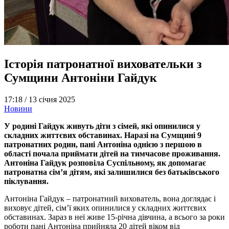
Історія патронатної виховательки з
Сумщини Антоніни Гайдук
17:18 /
13 січня 2025
Новини
У родині Гайдук живуть діти з сімей, які опинилися у
складних життєвих обставинах. Наразі на Сумщині 9
патронатних родин, пані Антоніна однією з першою в
області почала приймати дітей на тимчасове проживання.
Антоніна Гайдук розповіла Суспільному, як допомагає
патронатна сім’я дітям, які залишилися без батьківського
піклування.
Антоніна Гайдук – патронатний вихователь, вона доглядає і
виховує дітей, сім’ї яких опинилися у складних життєвих
обставинах. Зараз в неї живе 15-річна дівчина, а всього за роки
роботи пані Антоніна прийняла 20 дітей віком від