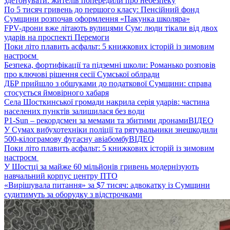
здетонувати: жителів попередили про небезпеку
По 5 тисяч гривень до першого класу: Пенсійний фонд
Сумщини розпочав оформлення «Пакунка школяра»
FPV-дрони вже літають вулицями Сум: люди тікали від двох
ударів на проспекті Перемоги
Поки літо плавить асфальт: 5 книжкових історій із зимовим
настроєм
Безпека, фортифікації та підземні школи: Романько розповів
про ключові рішення сесії Сумської облради
ДБР прийшло з обшуками до податкової Сумщини: справа
стосується ймовірного хабаря
Села Шосткинської громади накрила серія ударів: частина
населених пунктів залишилася без води
P1-Sun – рекордсмен за мемами та збитими дронами
ВІДЕО
У Сумах вибухотехніки поліції та рятувальники знешкодили
500-кілограмову фугасну авіабомбу
ВІДЕО
Поки літо плавить асфальт: 5 книжкових історій із зимовим
настроєм
У Шостці за майже 60 мільйонів гривень модернізують
навчальний корпус центру ПТО
«Вирішувала питання» за $7 тисяч: адвокатку із Сумщини
судитимуть за оборудку з відстрочками