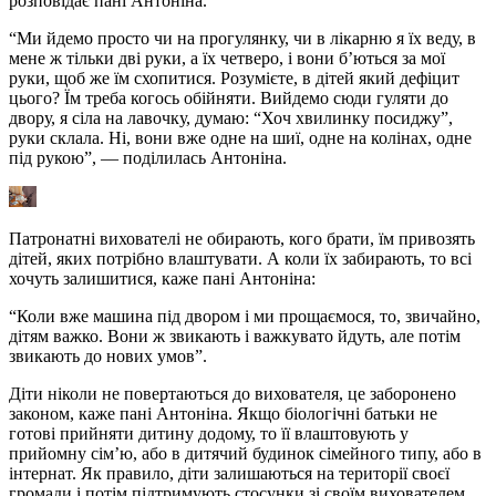
розповідає пані Антоніна.
“Ми йдемо просто чи на прогулянку, чи в лікарню я їх веду, в
мене ж тільки дві руки, а їх четверо, і вони б’ються за мої
руки, щоб же їм схопитися. Розумієте, в дітей який дефіцит
цього? Їм треба когось обійняти. Вийдемо сюди гуляти до
двору, я сіла на лавочку, думаю: “Хоч хвилинку посиджу”,
руки склала. Ні, вони вже одне на шиї, одне на колінах, одне
під рукою”, — поділилась Антоніна.
Патронатні вихователі не обирають, кого брати, їм привозять
дітей, яких потрібно влаштувати. А коли їх забирають, то всі
хочуть залишитися, каже пані Антоніна:
“Коли вже машина під двором і ми прощаємося, то, звичайно,
дітям важко. Вони ж звикають і важкувато йдуть, але потім
звикають до нових умов”.
Діти ніколи не повертаються до вихователя, це заборонено
законом, каже пані Антоніна. Якщо біологічні батьки не
готові прийняти дитину додому, то її влаштовують у
прийомну сім’ю, або в дитячий будинок сімейного типу, або в
інтернат. Як правило, діти залишаються на території своєї
громади і потім підтримують стосунки зі своїм вихователем.