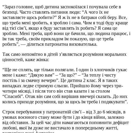
“Зараз головне, щоб дитина заспокоїлася і почувала себе в
безпеці. Часто ставлять питання люди: “А чого їх не
заставляєте щось робити?” Я ж їх не в батраки собі беру. Все,
що треба мені зробить, я зроблю і сама. Чим я тоді буду краще
від тієї сім’ї, якщо я буду заставлять їх робить? Я сама це
зроблю. Мені треба, щоб вони це бачили, що людина працює, і
їм так треба, своїм прикладом їм показую, що це треба
робить”, — ділиться патронатна вихователька.
Так само непомітно в дітей з’являється розуміння моральних
цінностей, каже жінка:
“Ще не сплять, ще тільки полягали. І один із хлопчиків гукає
мене і каже: “Дякую вам” – “За що?” – “За теплу і чисту
постіль і за смачну вечерю”. Це дитина 2 клас. Я в таких
випадках ледве стримую сльози. Прийшло йому через три-
чотири місяці, і після того він став казати і за столом
“Спасибі”. Отак він сам собі вирішив ввечері сказать. До них
колись приходе розуміння, що за щось їм треба і подякувати”.
Строк перебування у патронатній сім’ї – від 3 до 6 місяців, в
умовах воєнного стану може бути і до кінця війни, залежно
від обставин. За цей час діти намагаються поповнити дефіцит
любові, якої їм дуже не вистачало в попередньому житті,