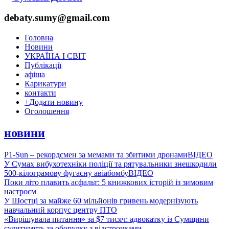
debaty.sumy@gmail.com
Головна
Новини
УКРАЇНА І СВІТ
Публікації
афіша
Карикатури
контакти
+
Додати новину
Оголошення
новини
P1-Sun – рекордсмен за мемами та збитими дронами
ВІДЕО
У Сумах вибухотехніки поліції та рятувальники знешкодили
500-кілограмову фугасну авіабомбу
ВІДЕО
Поки літо плавить асфальт: 5 книжкових історій із зимовим
настроєм
У Шостці за майже 60 мільйонів гривень модернізують
навчальний корпус центру ПТО
«Вирішувала питання» за $7 тисяч: адвокатку із Сумщини
судитимуть за оборудку з відстрочками