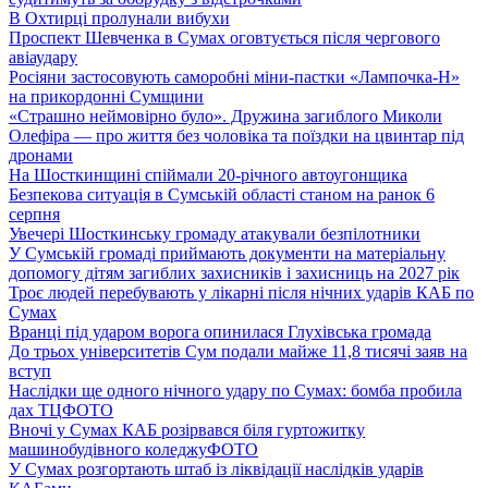
В Охтирці пролунали вибухи
Проспект Шевченка в Сумах оговтується після чергового
авіаудару
Росіяни застосовують саморобні міни-пастки «Лампочка-Н»
на прикордонні Сумщини
«Страшно неймовірно було». Дружина загиблого Миколи
Олефіра — про життя без чоловіка та поїздки на цвинтар під
дронами
На Шосткинщині спіймали 20-річного автоугонщика
Безпекова ситуація в Сумській області станом на ранок 6
серпня
Увечері Шосткинську громаду атакували безпілотники
У Сумській громаді приймають документи на матеріальну
допомогу дітям загиблих захисників і захисниць на 2027 рік
Троє людей перебувають у лікарні після нічних ударів КАБ по
Сумах
Вранці під ударом ворога опинилася Глухівська громада
До трьох університетів Сум подали майже 11,8 тисячі заяв на
вступ
Наслідки ще одного нічного удару по Сумах: бомба пробила
дах ТЦ
ФОТО
Вночі у Сумах КАБ розірвався біля гуртожитку
машинобудівного коледжу
ФОТО
У Сумах розгортають штаб із ліквідації наслідків ударів