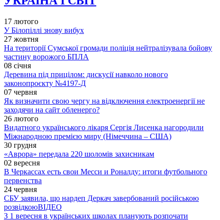
УКРАЇНА І СВІТ
17 лютого
У Білопіллі знову вибух
27 жовтня
На території Сумської громади поліція нейтралізувала бойову
частину ворожого БПЛА
08 січня
Деревина під прицілом: дискусії навколо нового
законопроєкту №4197-Д
07 червня
Як визначити свою чергу на відключення електроенергії не
заходячи на сайт обленерго?
26 лютого
Видатного українського лікаря Сергія Лисенка нагородили
Міжнародною премією миру (Німеччина – США)
30 грудня
«Аврора» передала 220 шоломів захисникам
02 вересня
В Черкассах есть свои Месси и Роналду: итоги футбольного
первенства
24 червня
СБУ заявила, що нардеп Деркач завербований російською
розвідкою
ВІДЕО
З 1 вересня в українських школах планують розпочати