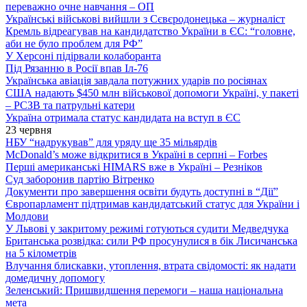
переважно очне навчання – ОП
Українські військові вийшли з Сєвєродонецька – журналіст
Кремль відреагував на кандидатство України в ЄС: “головне,
аби не було проблем для РФ”
У Херсоні підірвали колаборанта
Під Рязанню в Росії впав Іл-76
Українська авіація завдала потужних ударів по росіянах
США надають $450 млн військової допомоги Україні, у пакеті
– РСЗВ та патрульні катери
Україна отримала статус кандидата на вступ в ЄС
23 червня
НБУ “надрукував” для уряду ще 35 мільярдів
McDonald’s може відкритися в Україні в серпні – Forbes
Перші американські HIMARS вже в Україні – Резніков
Суд заборонив партію Вітренко
Документи про завершення освіти будуть доступні в “Дії”
Європарламент підтримав кандидатський статус для України і
Молдови
У Львові у закритому режимі готуються судити Медведчука
Британська розвідка: сили РФ просунулися в бік Лисичанська
на 5 кілометрів
Влучання блискавки, утоплення, втрата свідомості: як надати
домедичну допомогу
Зеленський: Пришвидшення перемоги – наша національна
мета