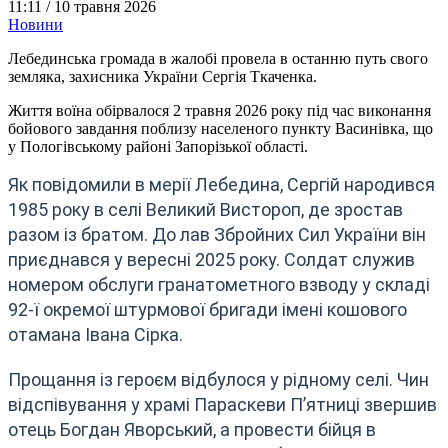
11:11 /
10 травня 2026
Новини
Лебединська громада в жалобі провела в останню путь свого
земляка, захисника України Сергія Ткаченка.
Життя воїна обірвалося 2 травня 2026 року під час виконання
бойового завдання поблизу населеного пункту Васинівка, що
у Пологівському районі Запорізької області.
Як повідомили в мерії Лебедина, Сергій народився
1985 року в селі Великий Вистороп, де зростав
разом із братом. До лав Збройних Сил України він
приєднався у вересні 2025 року. Солдат служив
номером обслуги гранатометного взводу у складі
92-ї окремої штурмової бригади імені кошового
отамана Івана Сірка.
Прощання із героєм відбулося у рідному селі. Чин
відспівування у храмі Параскеви П’ятниці звершив
отець Богдан Яворський, а провести бійця в