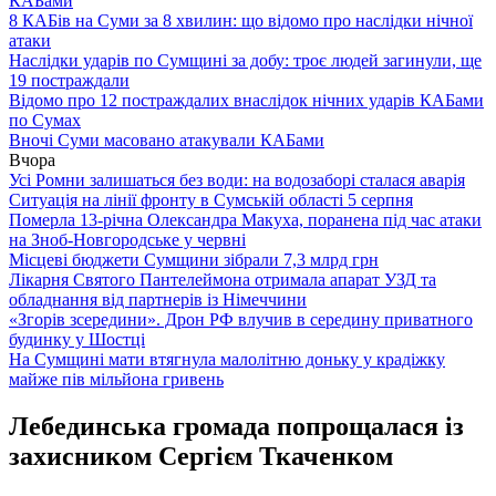
КАБами
8 КАБів на Суми за 8 хвилин: що відомо про наслідки нічної
атаки
Наслідки ударів по Сумщині за добу: троє людей загинули, ще
19 постраждали
Відомо про 12 постраждалих внаслідок нічних ударів КАБами
по Сумах
Вночі Суми масовано атакували КАБами
Вчора
Усі Ромни залишаться без води: на водозаборі сталася аварія
Ситуація на лінії фронту в Сумській області 5 серпня
Померла 13-річна Олександра Макуха, поранена під час атаки
на Зноб-Новгородське у червні
Місцеві бюджети Сумщини зібрали 7,3 млрд грн
Лікарня Святого Пантелеймона отримала апарат УЗД та
обладнання від партнерів із Німеччини
«Згорів зсередини». Дрон РФ влучив в середину приватного
будинку у Шостці
На Сумщині мати втягнула малолітню доньку у крадіжку
майже пів мільйона гривень
Лебединська громада попрощалася із
захисником Сергієм Ткаченком