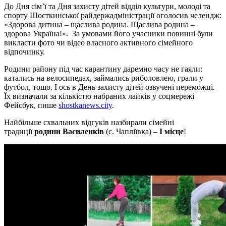
До Дня сім’ї та Дня захисту дітей відділ культури, молоді та
спорту Шосткинської райдержадміністрації оголосив челендж:
«Здорова дитина – щаслива родина. Щаслива родина –
здорова Україна!». За умовами його учасники повинні були
викласти фото чи відео власного активного сімейного
відпочинку.
Родини району під час карантину даремно часу не гаяли:
катались на велосипедах, займались риболовлею, грали у
футбол, тощо. І ось в День захисту дітей озвучені переможці.
Їх визначали за кількістю набраних лайків у соцмережі
Фейсбук, пише
shostkanews.city
.
Найбільше схвальних відгуків назбирали сімейні
традиції
родини Василенків
(с. Чапліївка) –
І місце
!