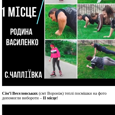
Сім’ї
Веселовських
(смт Вороніж) теплі посмішки на фото
допомогли вибороти –
ІІ місце
!