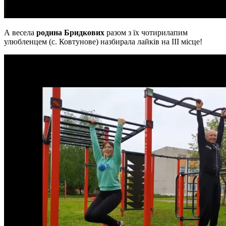
А весела
родин
а Бридкових
разом з їх чотирилапим
улюбленцем (с. Ковтунове) назбирала лайків на ІІІ місце!