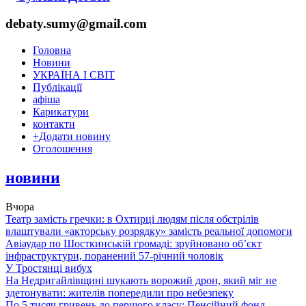
debaty.sumy@gmail.com
Головна
Новини
УКРАЇНА І СВІТ
Публікації
афіша
Карикатури
контакти
+
Додати новину
Оголошення
новини
Вчора
Театр замість гречки: в Охтирці людям після обстрілів
влаштували «акторську розрядку» замість реальної допомоги
Авіаудар по Шосткинській громаді: зруйновано об’єкт
інфраструктури, поранений 57-річний чоловік
У Тростянці вибух
На Недригайлівщині шукають ворожий дрон, який міг не
здетонувати: жителів попередили про небезпеку
По 5 тисяч гривень до першого класу: Пенсійний фонд