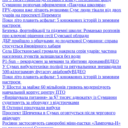
Сумщини розпочав оформлення «Пакунка школяра»
FPV-дрони вже літають вулицями Сум: люди тікали від двох
ударів на проспекті Перемоги
Поки літо плавить асфальт: 5 книжкових історій із зимовим
настроєм
Безпека, фортифікації та підземні школи: Романько розповів
про ключові рішення сесії Сумської облради
ДБР прийшло з обшуками до податкової Сумщини: справа
стосується ймовірного хабаря
Села Шосткинської громади накрила серія ударів: частина
населених пунктів залишилася без води
P1-Sun – рекордсмен за мемами та збитими дронами
ВІДЕО
У Сумах вибухотехніки поліції та рятувальники знешкодили
500-кілограмову фугасну авіабомбу
ВІДЕО
Поки літо плавить асфальт: 5 книжкових історій із зимовим
настроєм
У Шостці за майже 60 мільйонів гривень модернізують
навчальний корпус центру ПТО
«Вирішувала питання» за $7 тисяч: адвокатку із Сумщини
судитимуть за оборудку з відстрочками
В Охтирці пролунали вибухи
Проспект Шевченка в Сумах оговтується після чергового
авіаудару
Росіяни застосовують саморобні міни-пастки «Лампочка-Н»