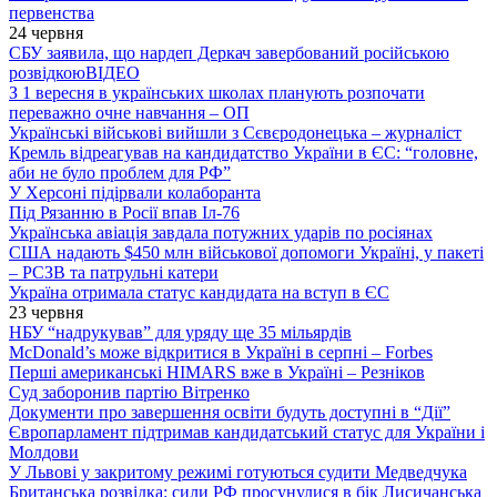
первенства
24 червня
СБУ заявила, що нардеп Деркач завербований російською
розвідкою
ВІДЕО
З 1 вересня в українських школах планують розпочати
переважно очне навчання – ОП
Українські військові вийшли з Сєвєродонецька – журналіст
Кремль відреагував на кандидатство України в ЄС: “головне,
аби не було проблем для РФ”
У Херсоні підірвали колаборанта
Під Рязанню в Росії впав Іл-76
Українська авіація завдала потужних ударів по росіянах
США надають $450 млн військової допомоги Україні, у пакеті
– РСЗВ та патрульні катери
Україна отримала статус кандидата на вступ в ЄС
23 червня
НБУ “надрукував” для уряду ще 35 мільярдів
McDonald’s може відкритися в Україні в серпні – Forbes
Перші американські HIMARS вже в Україні – Резніков
Суд заборонив партію Вітренко
Документи про завершення освіти будуть доступні в “Дії”
Європарламент підтримав кандидатський статус для України і
Молдови
У Львові у закритому режимі готуються судити Медведчука
Британська розвідка: сили РФ просунулися в бік Лисичанська