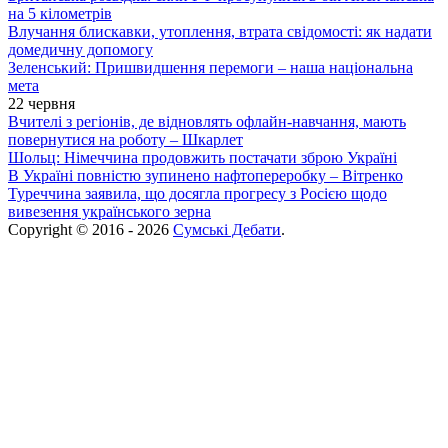
на 5 кілометрів
Влучання блискавки, утоплення, втрата свідомості: як надати
домедичну допомогу
Зеленський: Пришвидшення перемоги – наша національна
мета
22 червня
Вчителі з регіонів, де відновлять офлайн-навчання, мають
повернутися на роботу – Шкарлет
Шольц: Німеччина продовжить постачати зброю Україні
В Україні повністю зупинено нафтопереробку – Вітренко
Туреччина заявила, що досягла прогресу з Росією щодо
вивезення українського зерна
Copyright © 2016 - 2026
Сумські Дебати
.