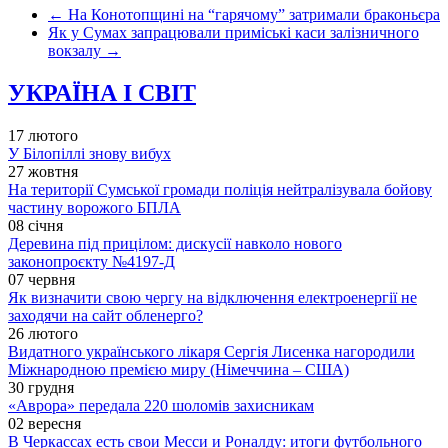
←
На Конотопщині на “гарячому” затримали браконьєра
Як у Сумах запрацювали приміські каси залізничного
вокзалу
→
УКРАЇНА І СВІТ
17 лютого
У Білопіллі знову вибух
27 жовтня
На території Сумської громади поліція нейтралізувала бойову
частину ворожого БПЛА
08 січня
Деревина під прицілом: дискусії навколо нового
законопроєкту №4197-Д
07 червня
Як визначити свою чергу на відключення електроенергії не
заходячи на сайт обленерго?
26 лютого
Видатного українського лікаря Сергія Лисенка нагородили
Міжнародною премією миру (Німеччина – США)
30 грудня
«Аврора» передала 220 шоломів захисникам
02 вересня
В Черкассах есть свои Месси и Роналду: итоги футбольного