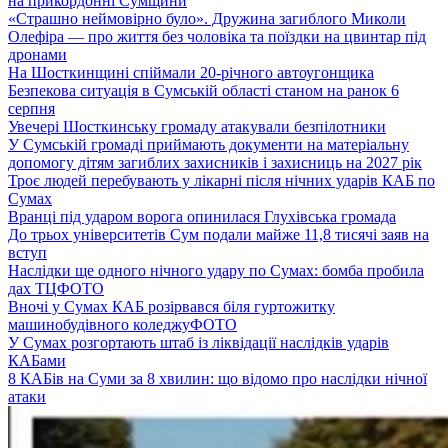
на прикордонні Сумщини
«Страшно неймовірно було». Дружина загиблого Миколи
Олефіра — про життя без чоловіка та поїздки на цвинтар під
дронами
На Шосткинщині спіймали 20-річного автоугонщика
Безпекова ситуація в Сумській області станом на ранок 6
серпня
Увечері Шосткинську громаду атакували безпілотники
У Сумській громаді приймають документи на матеріальну
допомогу дітям загиблих захисників і захисниць на 2027 рік
Троє людей перебувають у лікарні після нічних ударів КАБ по
Сумах
Вранці під ударом ворога опинилася Глухівська громада
До трьох університетів Сум подали майже 11,8 тисячі заяв на
вступ
Наслідки ще одного нічного удару по Сумах: бомба пробила
дах ТЦ
ФОТО
Вночі у Сумах КАБ розірвався біля гуртожитку
машинобудівного коледжу
ФОТО
У Сумах розгортають штаб із ліквідації наслідків ударів
КАБами
8 КАБів на Суми за 8 хвилин: що відомо про наслідки нічної
атаки