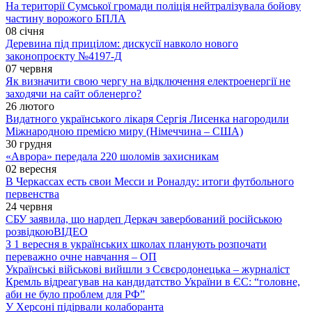
На території Сумської громади поліція нейтралізувала бойову
частину ворожого БПЛА
08 січня
Деревина під прицілом: дискусії навколо нового
законопроєкту №4197-Д
07 червня
Як визначити свою чергу на відключення електроенергії не
заходячи на сайт обленерго?
26 лютого
Видатного українського лікаря Сергія Лисенка нагородили
Міжнародною премією миру (Німеччина – США)
30 грудня
«Аврора» передала 220 шоломів захисникам
02 вересня
В Черкассах есть свои Месси и Роналду: итоги футбольного
первенства
24 червня
СБУ заявила, що нардеп Деркач завербований російською
розвідкою
ВІДЕО
З 1 вересня в українських школах планують розпочати
переважно очне навчання – ОП
Українські військові вийшли з Сєвєродонецька – журналіст
Кремль відреагував на кандидатство України в ЄС: “головне,
аби не було проблем для РФ”
У Херсоні підірвали колаборанта