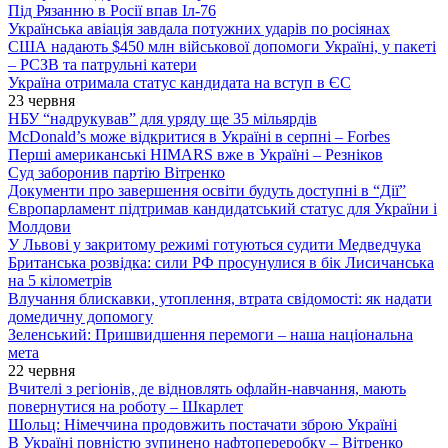
Під Рязанню в Росії впав Іл-76
Українська авіація завдала потужних ударів по росіянах
США надають $450 млн військової допомоги Україні, у пакеті
– РСЗВ та патрульні катери
Україна отримала статус кандидата на вступ в ЄС
23 червня
НБУ “надрукував” для уряду ще 35 мільярдів
McDonald’s може відкритися в Україні в серпні – Forbes
Перші американські HIMARS вже в Україні – Резніков
Суд заборонив партію Вітренко
Документи про завершення освіти будуть доступні в “Дії”
Європарламент підтримав кандидатський статус для України і
Молдови
У Львові у закритому режимі готуються судити Медведчука
Британська розвідка: сили РФ просунулися в бік Лисичанська
на 5 кілометрів
Влучання блискавки, утоплення, втрата свідомості: як надати
домедичну допомогу
Зеленський: Пришвидшення перемоги – наша національна
мета
22 червня
Вчителі з регіонів, де відновлять офлайн-навчання, мають
повернутися на роботу – Шкарлет
Шольц: Німеччина продовжить постачати зброю Україні
В Україні повністю зупинено нафтопереробку – Вітренко