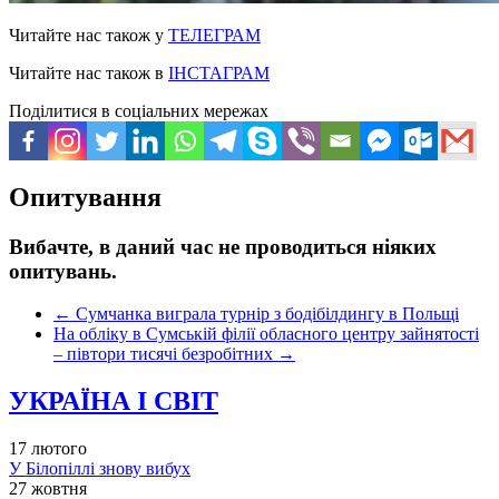
Читайте нас також у
ТЕЛЕГРАМ
Читайте нас також в
ІНСТАГРАМ
Поділитися в соціальних мережах
Опитування
Вибачте, в даний час не проводиться ніяких
опитувань.
←
Сумчанка виграла турнір з бодібілдингу в Польщі
На обліку в Сумській філії обласного центру зайнятості
– півтори тисячі безробітних
→
УКРАЇНА І СВІТ
17 лютого
У Білопіллі знову вибух
27 жовтня