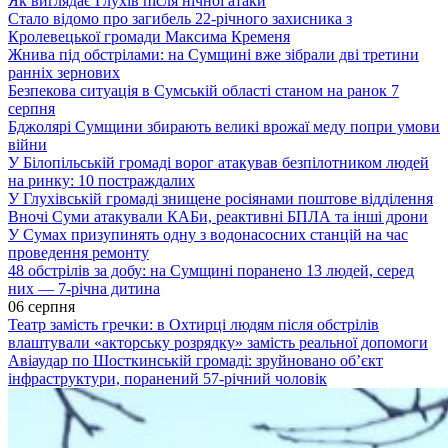
Як виглядає Глухів після нічної атаки
Стало відомо про загибель 22-річного захисника з
Кролевецької громади Максима Кременя
Жнива під обстрілами: на Сумщині вже зібрали дві третини
ранніх зернових
Безпекова ситуація в Сумській області станом на ранок 7
серпня
Бджолярі Сумщини збирають великі врожаї меду попри умови
війни
У Білопільській громаді ворог атакував безпілотником людей
на ринку: 10 постраждалих
У Глухівській громаді знищене росіянами поштове відділення
Вночі Суми атакували КАБи, реактивні БПЛА та інші дрони
У Сумах призупинять одну з водонасосних станцій на час
проведення ремонту
48 обстрілів за добу: на Сумщині поранено 13 людей, серед
них — 7-річна дитина
06 серпня
Театр замість гречки: в Охтирці людям після обстрілів
влаштували «акторську розрядку» замість реальної допомоги
Авіаудар по Шосткинській громаді: зруйновано об’єкт
інфраструктури, поранений 57-річний чоловік