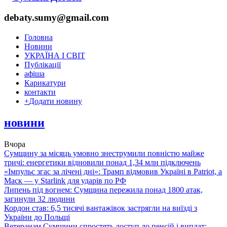
debaty.sumy@gmail.com
Головна
Новини
УКРАЇНА І СВІТ
Публікації
афіша
Карикатури
контакти
+
Додати новину
новини
Вчора
Сумщину за місяць умовно знеструмили повністю майже
тричі: енергетики відновили понад 1,34 млн підключень
«Імпульс згас за лічені дні»: Трамп відмовив Україні в Patriot, а
Маск — у Starlink для ударів по РФ
Липень під вогнем: Сумщина пережила понад 1800 атак,
загинули 32 людини
Кордон став: 6,5 тисячі вантажівок застрягли на виїзді з
України до Польщі
Ветеранам Сумщини спростять доступ до пенсій і виплат: