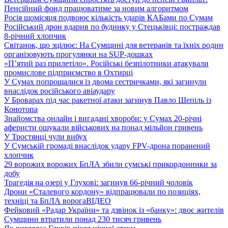
Пенсійний фонд працюватиме за новим алгоритмом
Росія щомісяця подвоює кількість ударів КАБами по Сумам
Російський дрон вдарив по будинку у Стецьківці: постраждав
8-річний хлопчик
Світанок, що зцілює: На Сумщині для ветеранів та їхніх родин
організовують прогулянки на SUP-дошках
«П’ятий раз прилетіло». Російські безпілотники атакували
промислове підприємство в Охтирці
У Сумах попрощалися із двома сестричками, які загинули
внаслідок російського авіаудару
У Броварах під час ракетної атаки загинув Павло Шепіль із
Конотопа
Знайомства онлайн і вигадані хвороби: у Сумах 20-річні
аферисти ошукали військових на понад мільйон гривень
У Тростянці чули вибух
У Сумській громаді внаслідок удару FPV-дрона поранений
хлопчик
29 ворожих ворожих БпЛА збили сумські прикордонники за
добу
Трагедія на озері у Глухові: загинув 66-річний чоловік
Дрони «Сталевого кордону» відпрацювали по позиціях,
техніці та БпЛА ворога
ВІДЕО
Фейковий «Радар України» та дзвінок із «банку»: двоє жителів
Сумщини втратили понад 230 тисяч гривень