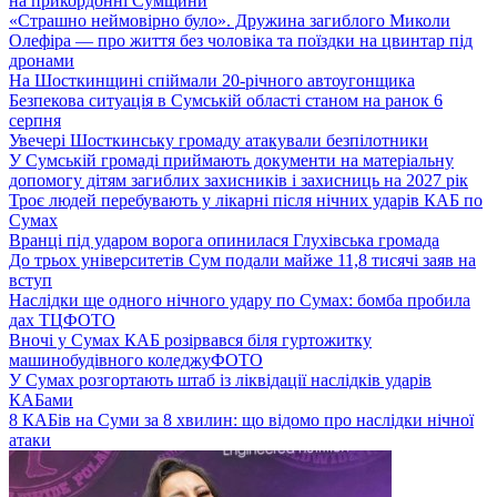
на прикордонні Сумщини
«Страшно неймовірно було». Дружина загиблого Миколи
Олефіра — про життя без чоловіка та поїздки на цвинтар під
дронами
На Шосткинщині спіймали 20-річного автоугонщика
Безпекова ситуація в Сумській області станом на ранок 6
серпня
Увечері Шосткинську громаду атакували безпілотники
У Сумській громаді приймають документи на матеріальну
допомогу дітям загиблих захисників і захисниць на 2027 рік
Троє людей перебувають у лікарні після нічних ударів КАБ по
Сумах
Вранці під ударом ворога опинилася Глухівська громада
До трьох університетів Сум подали майже 11,8 тисячі заяв на
вступ
Наслідки ще одного нічного удару по Сумах: бомба пробила
дах ТЦ
ФОТО
Вночі у Сумах КАБ розірвався біля гуртожитку
машинобудівного коледжу
ФОТО
У Сумах розгортають штаб із ліквідації наслідків ударів
КАБами
8 КАБів на Суми за 8 хвилин: що відомо про наслідки нічної
атаки