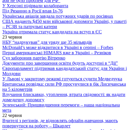
аби не було проблем для РФ”
У Херсоні підірвали колаборанта
Під Рязанню в Росії впав Іл-76
Українська авіація завдала потужних ударів по росіянах
США надають $450 млн військової допомоги Україні, у пакеті
– РСЗВ та патрульні катери
Україна отримала статус кандидата на вступ в ЄС
23 червня
НБУ “надрукував” для уряду ще 35 мільярдів
McDonald’s може відкритися в Україні в серпні – Forbes
Перші американські HIMARS вже в Україні – Резніков
Суд заборонив партію Вітренко
Документи про завершення освіти будуть доступні в “Дії”
Європарламент підтримав кандидатський статус для України і
Молдови
У Львові у закритому режимі готуються судити Медведчука
Британська розвідка: сили РФ просунулися в бік Лисичанська
на 5 кілометрів
Влучання блискавки, утоплення, втрата свідомості: як надати
домедичну допомогу
Зеленський: Пришвидшення перемоги – наша національна
мета
22 червня
Вчителі з регіонів, де відновлять офлайн-навчання, мають
повернутися на роботу – Шкарлет