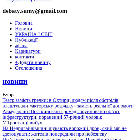
debaty.sumy@gmail.com
Головна
Новини
УКРАЇНА І СВІТ
Публікації
афіша
Карикатури
контакти
+
Додати новину
Оголошення
новини
Вчора
Театр замість гречки: в Охтирці людям після обстрілів
влаштували «акторську розрядку» замість реальної допомоги
Авіаудар по Шосткинській громаді: зруйновано об’єкт
інфраструктури, поранений 57-річний чоловік
У Тростянці вибух
На Недригайлівщині шукають ворожий дрон, який міг не
здетонувати: жителів попередили про небезпеку
По 5 тисяч гривень до першого класу: Пенсійний фонд