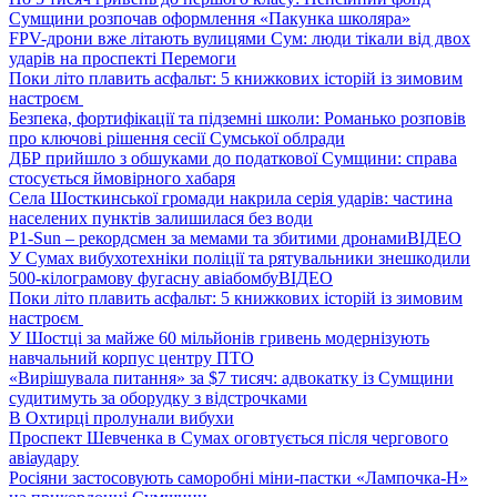
Сумщини розпочав оформлення «Пакунка школяра»
FPV-дрони вже літають вулицями Сум: люди тікали від двох
ударів на проспекті Перемоги
Поки літо плавить асфальт: 5 книжкових історій із зимовим
настроєм
Безпека, фортифікації та підземні школи: Романько розповів
про ключові рішення сесії Сумської облради
ДБР прийшло з обшуками до податкової Сумщини: справа
стосується ймовірного хабаря
Села Шосткинської громади накрила серія ударів: частина
населених пунктів залишилася без води
P1-Sun – рекордсмен за мемами та збитими дронами
ВІДЕО
У Сумах вибухотехніки поліції та рятувальники знешкодили
500-кілограмову фугасну авіабомбу
ВІДЕО
Поки літо плавить асфальт: 5 книжкових історій із зимовим
настроєм
У Шостці за майже 60 мільйонів гривень модернізують
навчальний корпус центру ПТО
«Вирішувала питання» за $7 тисяч: адвокатку із Сумщини
судитимуть за оборудку з відстрочками
В Охтирці пролунали вибухи
Проспект Шевченка в Сумах оговтується після чергового
авіаудару
Росіяни застосовують саморобні міни-пастки «Лампочка-Н»