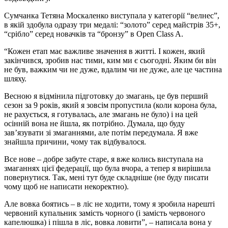
Сумчанка Тетяна Москаленко виступала у категорії “велнес”,
в якій здобула одразу три медалі: “золото” серед майстрів 35+,
“срібло” серед новачків та “бронзу” в Open Class A.
“Кожен етап має важливе значення в житті. І кожен, який
закінчився, зробив нас тими, ким ми є сьогодні. Яким би він
не був, важким чи не дуже, вдалим чи не дуже, але це частина
шляху.
Весною я відмінила підготовку до змагань, це був перший
сезон за 9 років, який я зовсім пропустила (коли корона була,
не рахується, я готувалась, але змагань не було) і на цей
осінній вона не йшла, як потрібно. Думала, що буду
зав’язувати зі змаганнями, але потім передумала. Я вже
знайшла причини, чому так відбувалося.
Все нове – добре забуте старе, я вже колись виступала на
змаганнях цієї федерації, що була вчора, а тепер я вирішила
повернутися. Так, мені тут буде складніше (не буду писати
чому щоб не написати некоректно).
Але вовка боятись – в ліс не ходити, тому я зробила нарешті
червоний купальник замість чорного (і замість червоного
капелюшка) і пішла в ліс, вовка ловити”, – написала вона у