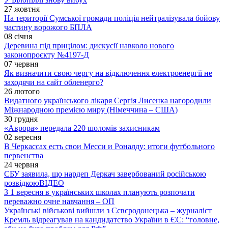
27 жовтня
На території Сумської громади поліція нейтралізувала бойову
частину ворожого БПЛА
08 січня
Деревина під прицілом: дискусії навколо нового
законопроєкту №4197-Д
07 червня
Як визначити свою чергу на відключення електроенергії не
заходячи на сайт обленерго?
26 лютого
Видатного українського лікаря Сергія Лисенка нагородили
Міжнародною премією миру (Німеччина – США)
30 грудня
«Аврора» передала 220 шоломів захисникам
02 вересня
В Черкассах есть свои Месси и Роналду: итоги футбольного
первенства
24 червня
СБУ заявила, що нардеп Деркач завербований російською
розвідкою
ВІДЕО
З 1 вересня в українських школах планують розпочати
переважно очне навчання – ОП
Українські військові вийшли з Сєвєродонецька – журналіст
Кремль відреагував на кандидатство України в ЄС: “головне,