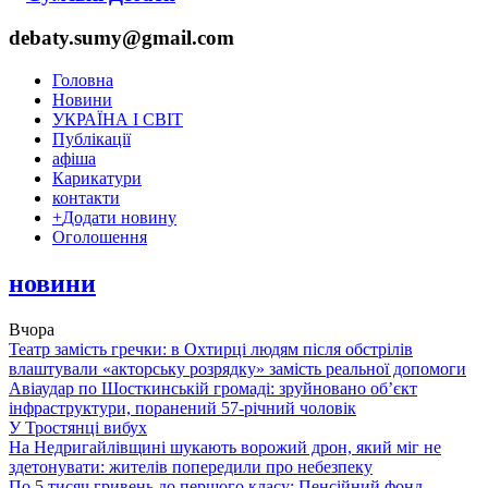
debaty.sumy@gmail.com
Головна
Новини
УКРАЇНА І СВІТ
Публікації
афіша
Карикатури
контакти
+
Додати новину
Оголошення
новини
Вчора
Театр замість гречки: в Охтирці людям після обстрілів
влаштували «акторську розрядку» замість реальної допомоги
Авіаудар по Шосткинській громаді: зруйновано об’єкт
інфраструктури, поранений 57-річний чоловік
У Тростянці вибух
На Недригайлівщині шукають ворожий дрон, який міг не
здетонувати: жителів попередили про небезпеку
По 5 тисяч гривень до першого класу: Пенсійний фонд