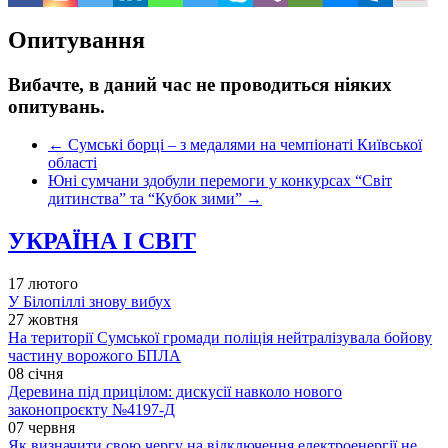
Опитування
Вибачте, в даний час не проводиться ніяких
опитувань.
←
Сумські борці – з медалями на чемпіонаті Київської
області
Юні сумчани здобули перемоги у конкурсах “Світ
дитинства” та “Кубок зими”
→
УКРАЇНА І СВІТ
17 лютого
У Білопіллі знову вибух
27 жовтня
На території Сумської громади поліція нейтралізувала бойову
частину ворожого БПЛА
08 січня
Деревина під прицілом: дискусії навколо нового
законопроєкту №4197-Д
07 червня
Як визначити свою чергу на відключення електроенергії не