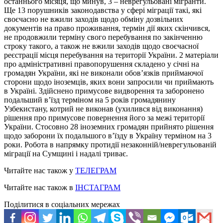
останнього місяця, що минув, 3 – неврегульовані мігранти.
Ще 13 порушників законодавства у сфері міграції такі, які
своєчасно не вжили заходів щодо обміну дозвільних
документів на право проживання, термін дії яких скінчився,
не продовжили терміну свого перебування по закінченню
строку такого, а також не вжили заходів щодо своєчасної
реєстрації місця перебування на території України. 2 матеріали
про адміністративні правопорушення складено у січні на
громадян України, які не виконали обов’язків приймаючої
сторони щодо іноземців, яких вони запросили чи приймають
в Україні. Здійснено примусове видворення та заборонено
подальший в’їзд терміном на 5 років громадянину
Узбекистану, котрий не виконав (ухилився від виконання)
рішення про примусове повернення його за межі території
України. Стосовно 28 іноземних громадян прийнято рішення
щодо заборони їх подальшого в’їзду в Україну терміном на 3
роки. Робота в напрямку протидії незаконній/неврегульованій
міграції на Сумщині і надалі триває.
Читайте нас також у
ТЕЛЕГРАМ
Читайте нас також в
ІНСТАГРАМ
Поділитися в соціальних мережах