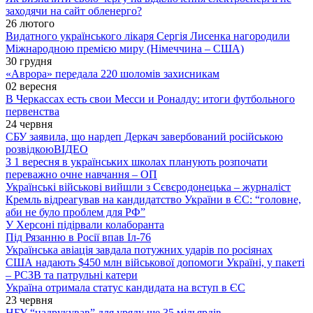
заходячи на сайт обленерго?
26 лютого
Видатного українського лікаря Сергія Лисенка нагородили
Міжнародною премією миру (Німеччина – США)
30 грудня
«Аврора» передала 220 шоломів захисникам
02 вересня
В Черкассах есть свои Месси и Роналду: итоги футбольного
первенства
24 червня
СБУ заявила, що нардеп Деркач завербований російською
розвідкою
ВІДЕО
З 1 вересня в українських школах планують розпочати
переважно очне навчання – ОП
Українські військові вийшли з Сєвєродонецька – журналіст
Кремль відреагував на кандидатство України в ЄС: “головне,
аби не було проблем для РФ”
У Херсоні підірвали колаборанта
Під Рязанню в Росії впав Іл-76
Українська авіація завдала потужних ударів по росіянах
США надають $450 млн військової допомоги Україні, у пакеті
– РСЗВ та патрульні катери
Україна отримала статус кандидата на вступ в ЄС
23 червня
НБУ “надрукував” для уряду ще 35 мільярдів