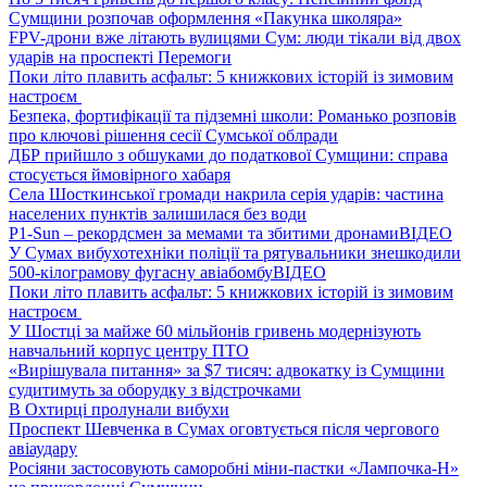
Сумщини розпочав оформлення «Пакунка школяра»
FPV-дрони вже літають вулицями Сум: люди тікали від двох
ударів на проспекті Перемоги
Поки літо плавить асфальт: 5 книжкових історій із зимовим
настроєм
Безпека, фортифікації та підземні школи: Романько розповів
про ключові рішення сесії Сумської облради
ДБР прийшло з обшуками до податкової Сумщини: справа
стосується ймовірного хабаря
Села Шосткинської громади накрила серія ударів: частина
населених пунктів залишилася без води
P1-Sun – рекордсмен за мемами та збитими дронами
ВІДЕО
У Сумах вибухотехніки поліції та рятувальники знешкодили
500-кілограмову фугасну авіабомбу
ВІДЕО
Поки літо плавить асфальт: 5 книжкових історій із зимовим
настроєм
У Шостці за майже 60 мільйонів гривень модернізують
навчальний корпус центру ПТО
«Вирішувала питання» за $7 тисяч: адвокатку із Сумщини
судитимуть за оборудку з відстрочками
В Охтирці пролунали вибухи
Проспект Шевченка в Сумах оговтується після чергового
авіаудару
Росіяни застосовують саморобні міни-пастки «Лампочка-Н»