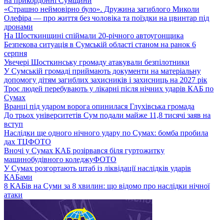
на прикордонні Сумщини
«Страшно неймовірно було». Дружина загиблого Миколи
Олефіра — про життя без чоловіка та поїздки на цвинтар під
дронами
На Шосткинщині спіймали 20-річного автоугонщика
Безпекова ситуація в Сумській області станом на ранок 6
серпня
Увечері Шосткинську громаду атакували безпілотники
У Сумській громаді приймають документи на матеріальну
допомогу дітям загиблих захисників і захисниць на 2027 рік
Троє людей перебувають у лікарні після нічних ударів КАБ по
Сумах
Вранці під ударом ворога опинилася Глухівська громада
До трьох університетів Сум подали майже 11,8 тисячі заяв на
вступ
Наслідки ще одного нічного удару по Сумах: бомба пробила
дах ТЦ
ФОТО
Вночі у Сумах КАБ розірвався біля гуртожитку
машинобудівного коледжу
ФОТО
У Сумах розгортають штаб із ліквідації наслідків ударів
КАБами
8 КАБів на Суми за 8 хвилин: що відомо про наслідки нічної
атаки