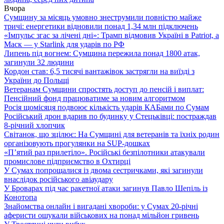
Вчора
Сумщину за місяць умовно знеструмили повністю майже
тричі: енергетики відновили понад 1,34 млн підключень
«Імпульс згас за лічені дні»: Трамп відмовив Україні в Patriot, а
Маск — у Starlink для ударів по РФ
Липень під вогнем: Сумщина пережила понад 1800 атак,
загинули 32 людини
Кордон став: 6,5 тисячі вантажівок застрягли на виїзді з
України до Польщі
Ветеранам Сумщини спростять доступ до пенсій і виплат:
Пенсійний фонд працюватиме за новим алгоритмом
Росія щомісяця подвоює кількість ударів КАБами по Сумам
Російський дрон вдарив по будинку у Стецьківці: постраждав
8-річний хлопчик
Світанок, що зцілює: На Сумщині для ветеранів та їхніх родин
організовують прогулянки на SUP-дошках
«П’ятий раз прилетіло». Російські безпілотники атакували
промислове підприємство в Охтирці
У Сумах попрощалися із двома сестричками, які загинули
внаслідок російського авіаудару
У Броварах під час ракетної атаки загинув Павло Шепіль із
Конотопа
Знайомства онлайн і вигадані хвороби: у Сумах 20-річні
аферисти ошукали військових на понад мільйон гривень