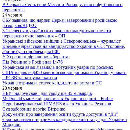
В Черкассах есть свои Месси и Роналду: итоги футбольного
первенства
24 червня
СБУ заявила, що нардеп Деркач завербований російською
розвідкою
ВІДЕО
З 1 вересня в українських школах планують розпочати
переважно очне навчання – ОП
Українські військові вийшли з Сєвєродонецька – журналіст
Кремль відреагував на кандидатство України в ЄС: “головне,
аби не було проблем для РФ”
У Херсоні підірвали колаборанта
Під Рязанню в Росії впав Іл-76
Українська авіація завдала потужних ударів по росіянах
США надають $450 млн військової допомоги Україні, у пакеті
– РСЗВ та патрульні катери
Україна отримала статус кандидата на вступ в ЄС
23 червня
НБУ “надрукував” для уряду ще 35 мільярдів
McDonald’s може відкритися в Україні в серпні – Forbes
Перші американські HIMARS вже в Україні – Резніков
Суд заборонив партію Вітренко
Документи про завершення освіти будуть доступні в “Дії”
Європарламент підтримав кандидатський статус для України і
Молдови
У Львові у закритому режимі готуються судити Медведчука