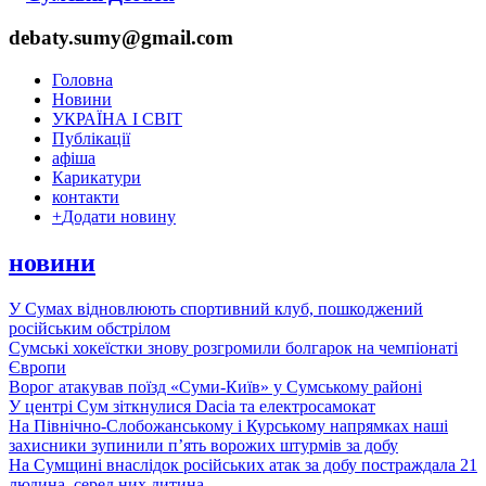
debaty.sumy@gmail.com
Головна
Новини
УКРАЇНА І СВІТ
Публікації
афіша
Карикатури
контакти
+
Додати новину
новини
У Сумах відновлюють спортивний клуб, пошкоджений
російським обстрілом
Сумські хокеїстки знову розгромили болгарок на чемпіонаті
Європи
Ворог атакував поїзд «Суми-Київ» у Сумському районі
У центрі Сум зіткнулися Dacia та електросамокат
На Північно-Слобожанському і Курському напрямках наші
захисники зупинили п’ять ворожих штурмів за добу
На Сумщині внаслідок російських атак за добу постраждала 21
людина, серед них дитина