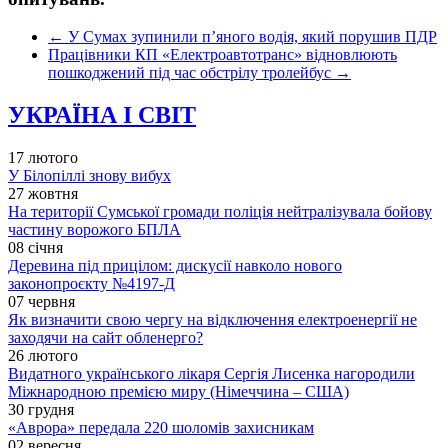
←
У Сумах зупинили п’яного водія, який порушив ПДР
Працівники КП «Електроавтотранс» відновлюють
пошкоджений під час обстрілу тролейбус
→
УКРАЇНА І СВІТ
17 лютого
У Білопіллі знову вибух
27 жовтня
На території Сумської громади поліція нейтралізувала бойову
частину ворожого БПЛА
08 січня
Деревина під прицілом: дискусії навколо нового
законопроєкту №4197-Д
07 червня
Як визначити свою чергу на відключення електроенергії не
заходячи на сайт обленерго?
26 лютого
Видатного українського лікаря Сергія Лисенка нагородили
Міжнародною премією миру (Німеччина – США)
30 грудня
«Аврора» передала 220 шоломів захисникам
02 вересня