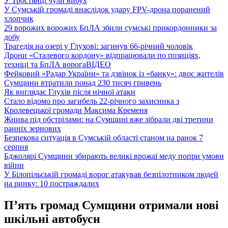
У Тростянці чули вибух
У Сумській громаді внаслідок удару FPV-дрона поранений
хлопчик
29 ворожих ворожих БпЛА збили сумські прикордонники за
добу
Трагедія на озері у Глухові: загинув 66-річний чоловік
Дрони «Сталевого кордону» відпрацювали по позиціях,
техніці та БпЛА ворога
ВІДЕО
Фейковий «Радар України» та дзвінок із «банку»: двоє жителів
Сумщини втратили понад 230 тисяч гривень
Як виглядає Глухів після нічної атаки
Стало відомо про загибель 22-річного захисника з
Кролевецької громади Максима Кременя
Жнива під обстрілами: на Сумщині вже зібрали дві третини
ранніх зернових
Безпекова ситуація в Сумській області станом на ранок 7
серпня
Бджолярі Сумщини збирають великі врожаї меду попри умови
війни
У Білопільській громаді ворог атакував безпілотником людей
на ринку: 10 постраждалих
П’ять громад Сумщини отримали нові
шкільні автобуси