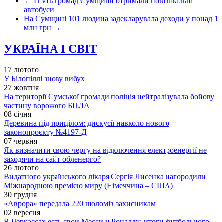
←
П’ять громад Сумщини отримали нові шкільні
автобуси
На Сумщині 101 людина задекларувала доходи у понад 1
млн грн
→
УКРАЇНА І СВІТ
17 лютого
У Білопіллі знову вибух
27 жовтня
На території Сумської громади поліція нейтралізувала бойову
частину ворожого БПЛА
08 січня
Деревина під прицілом: дискусії навколо нового
законопроєкту №4197-Д
07 червня
Як визначити свою чергу на відключення електроенергії не
заходячи на сайт обленерго?
26 лютого
Видатного українського лікаря Сергія Лисенка нагородили
Міжнародною премією миру (Німеччина – США)
30 грудня
«Аврора» передала 220 шоломів захисникам
02 вересня
В Черкассах есть свои Месси и Роналду: итоги футбольного