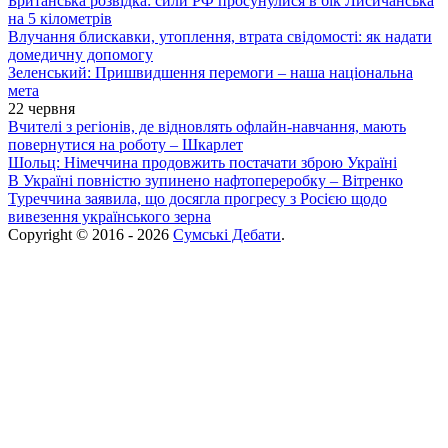
Британська розвідка: сили РФ просунулися в бік Лисичанська
на 5 кілометрів
Влучання блискавки, утоплення, втрата свідомості: як надати
домедичну допомогу
Зеленський: Пришвидшення перемоги – наша національна
мета
22 червня
Вчителі з регіонів, де відновлять офлайн-навчання, мають
повернутися на роботу – Шкарлет
Шольц: Німеччина продовжить постачати зброю Україні
В Україні повністю зупинено нафтопереробку – Вітренко
Туреччина заявила, що досягла прогресу з Росією щодо
вивезення українського зерна
Copyright © 2016 - 2026
Сумські Дебати
.