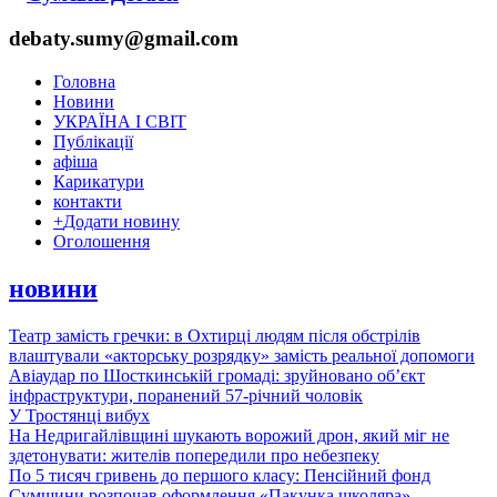
debaty.sumy@gmail.com
Головна
Новини
УКРАЇНА І СВІТ
Публікації
афіша
Карикатури
контакти
+
Додати новину
Оголошення
новини
Театр замість гречки: в Охтирці людям після обстрілів
влаштували «акторську розрядку» замість реальної допомоги
Авіаудар по Шосткинській громаді: зруйновано об’єкт
інфраструктури, поранений 57-річний чоловік
У Тростянці вибух
На Недригайлівщині шукають ворожий дрон, який міг не
здетонувати: жителів попередили про небезпеку
По 5 тисяч гривень до першого класу: Пенсійний фонд
Сумщини розпочав оформлення «Пакунка школяра»