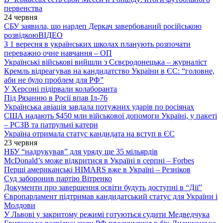
первенства
24 червня
СБУ заявила, що нардеп Деркач завербований російською
розвідкою
ВІДЕО
З 1 вересня в українських школах планують розпочати
переважно очне навчання – ОП
Українські військові вийшли з Сєвєродонецька – журналіст
Кремль відреагував на кандидатство України в ЄС: “головне,
аби не було проблем для РФ”
У Херсоні підірвали колаборанта
Під Рязанню в Росії впав Іл-76
Українська авіація завдала потужних ударів по росіянах
США надають $450 млн військової допомоги Україні, у пакеті
– РСЗВ та патрульні катери
Україна отримала статус кандидата на вступ в ЄС
23 червня
НБУ “надрукував” для уряду ще 35 мільярдів
McDonald’s може відкритися в Україні в серпні – Forbes
Перші американські HIMARS вже в Україні – Резніков
Суд заборонив партію Вітренко
Документи про завершення освіти будуть доступні в “Дії”
Європарламент підтримав кандидатський статус для України і
Молдови
У Львові у закритому режимі готуються судити Медведчука