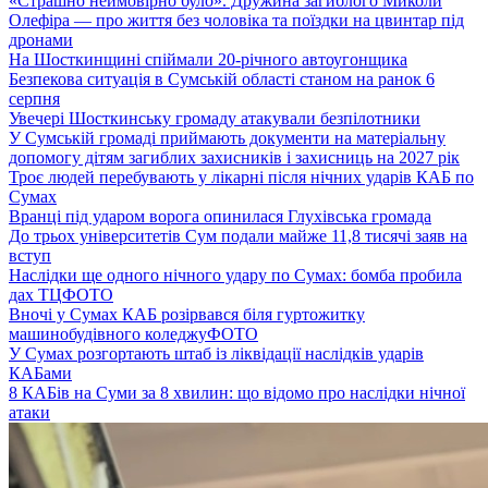
«Страшно неймовірно було». Дружина загиблого Миколи
Олефіра — про життя без чоловіка та поїздки на цвинтар під
дронами
На Шосткинщині спіймали 20-річного автоугонщика
Безпекова ситуація в Сумській області станом на ранок 6
серпня
Увечері Шосткинську громаду атакували безпілотники
У Сумській громаді приймають документи на матеріальну
допомогу дітям загиблих захисників і захисниць на 2027 рік
Троє людей перебувають у лікарні після нічних ударів КАБ по
Сумах
Вранці під ударом ворога опинилася Глухівська громада
До трьох університетів Сум подали майже 11,8 тисячі заяв на
вступ
Наслідки ще одного нічного удару по Сумах: бомба пробила
дах ТЦ
ФОТО
Вночі у Сумах КАБ розірвався біля гуртожитку
машинобудівного коледжу
ФОТО
У Сумах розгортають штаб із ліквідації наслідків ударів
КАБами
8 КАБів на Суми за 8 хвилин: що відомо про наслідки нічної
атаки