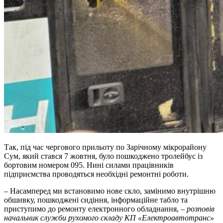
Так, під час чергового прильоту по Зарічному мікрорайону
Сум, який стався 7 жовтня, було пошкоджено тролейбус із
бортовим номером 095. Нині силами працівників
підприємства проводяться необхідні ремонтні роботи.
– Насамперед ми встановимо нове скло, замінимо внутрішню
обшивку, пошкоджені сидіння, інформаційне табло та
приступимо до ремонту електронного обладнання, –
розповів
начальник служби рухомого складу КП «Електроавтотранс»