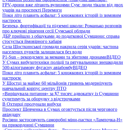
FPV-дрони вже літають вулицями Сум: люди тікали від двох
ударів на проспекті Перемоги
Поки літо плавить асфальт: 5 книжкових історій із зимовим
настроєм
Безпека, фортифікації та підземні школи: Романько розповів
про ключові рішення сесії Сумської облради
ДБР прийшло з обшуками до податкової Сумщини: справа
стосується ймовірного хабаря
Села Шосткинської громади накрила серія ударів: частина
населених пунктів залишилася без води
P1-Sun – рекордсмен за мемами та збитими дронами
ВІДЕО
У Сумах вибухотехніки поліції та рятувальники знешкодили
500-кілограмову фугасну авіабомбу
ВІДЕО
Поки літо плавить асфальт: 5 книжкових історій із зимовим
настроєм
У Шостці за майже 60 мільйонів гривень модернізують
навчальний корпус центру ПТО
«Вирішувала питання» за $7 тисяч: адвокатку із Сумщини
судитимуть за оборудку з відстрочками
В Охтирці пролунали вибухи
Проспект Шевченка в Сумах оговтується після чергового
авіаудару
Росіяни застосовують саморобні міни-пастки «Лампочка-Н»
на прикордонні Сумщини