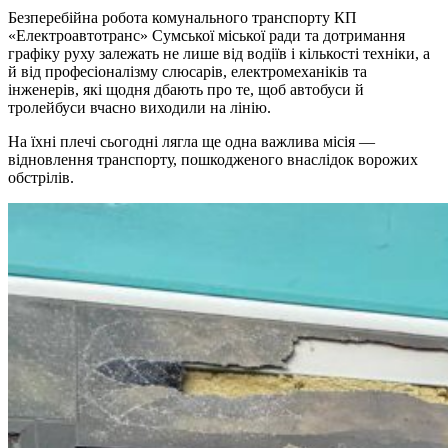
Безперебійна робота комунального транспорту КП
«Електроавтотранс» Сумської міської ради та дотримання
графіку руху залежать не лише від водіїв і кількості техніки, а
й від професіоналізму слюсарів, електромеханіків та
інженерів, які щодня дбають про те, щоб автобуси й
тролейбуси вчасно виходили на лінію.
На їхні плечі сьогодні лягла ще одна важлива місія —
відновлення транспорту, пошкодженого внаслідок ворожих
обстрілів.