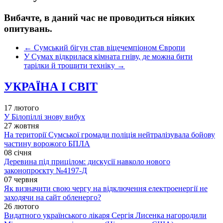
Вибачте, в даний час не проводиться ніяких
опитувань.
←
Сумський бігун став віцечемпіоном Європи
У Сумах відкрилася кімната гніву, де можна бити
тарілки й трощити техніку
→
УКРАЇНА І СВІТ
17 лютого
У Білопіллі знову вибух
27 жовтня
На території Сумської громади поліція нейтралізувала бойову
частину ворожого БПЛА
08 січня
Деревина під прицілом: дискусії навколо нового
законопроєкту №4197-Д
07 червня
Як визначити свою чергу на відключення електроенергії не
заходячи на сайт обленерго?
26 лютого
Видатного українського лікаря Сергія Лисенка нагородили