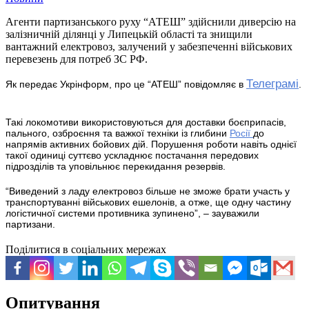
Агенти партизанського руху “АТЕШ” здійснили диверсію на
залізничній ділянці у Липецькій області та знищили
вантажний електровоз, залучений у забезпеченні військових
перевезень для потреб ЗС РФ.
Телеграмі
Як передає Укрінформ, про це “АТЕШ” повідомляє в
.
Такі локомотиви використовуються для доставки боєприпасів,
пального, озброєння та важкої техніки із глибини
Росії
до
напрямів активних бойових дій. Порушення роботи навіть однієї
такої одиниці суттєво ускладнює постачання передових
підрозділів та уповільнює перекидання резервів.
“Виведений з ладу електровоз більше не зможе брати участь у
транспортуванні військових ешелонів, а отже, ще одну частину
логістичної системи противника зупинено”, – зауважили
партизани.
Поділитися в соціальних мережах
Опитування