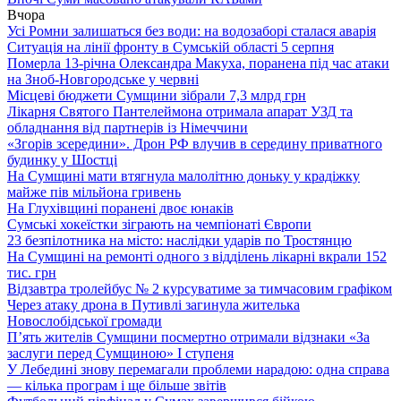
Вчора
Усі Ромни залишаться без води: на водозаборі сталася аварія
Ситуація на лінії фронту в Сумській області 5 серпня
Померла 13-річна Олександра Макуха, поранена під час атаки
на Зноб-Новгородське у червні
Місцеві бюджети Сумщини зібрали 7,3 млрд грн
Лікарня Святого Пантелеймона отримала апарат УЗД та
обладнання від партнерів із Німеччини
«Згорів зсередини». Дрон РФ влучив в середину приватного
будинку у Шостці
На Сумщині мати втягнула малолітню доньку у крадіжку
майже пів мільйона гривень
На Глухівщині поранені двоє юнаків
Сумські хокеїстки зіграють на чемпіонаті Європи
23 безпілотника на місто: наслідки ударів по Тростянцю
На Сумщині на ремонті одного з відділень лікарні вкрали 152
тис. грн
Відзавтра тролейбус № 2 курсуватиме за тимчасовим графіком
Через атаку дрона в Путивлі загинула жителька
Новослобідської громади
П’ять жителів Сумщини посмертно отримали відзнаки «За
заслуги перед Сумщиною» І ступеня
У Лебедині знову перемагали проблеми нарадою: одна справа
— кілька програм і ще більше звітів