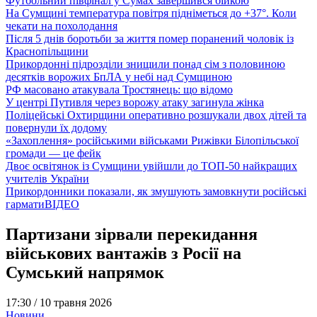
Футбольний півфінал у Сумах завершився бійкою
На Сумщині температура повітря підніметься до +37°. Коли
чекати на похолодання
Після 5 днів боротьби за життя помер поранений чоловік із
Краснопільщини
Прикордонні підрозділи знищили понад сім з половиною
десятків ворожих БпЛА у небі над Сумщиною
РФ масовано атакувала Тростянець: що відомо
У центрі Путивля через ворожу атаку загинула жінка
Поліцейські Охтирщини оперативно розшукали двох дітей та
повернули їх додому
«Захоплення» російськими військами Рижівки Білопільської
громади — це фейк
Двоє освітянок із Сумщини увійшли до ТОП-50 найкращих
учителів України
Прикордонники показали, як змушують замовкнути російські
гармати
ВІДЕО
Партизани зірвали перекидання
військових вантажів з Росії на
Сумський напрямок
17:30 /
10 травня 2026
Новини