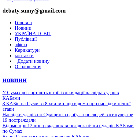
debaty.sumy@gmail.com
Головна
Новини
УКРАЇНА І СВІТ
Публікації
афіша
Карикатури
контакти
+
Додати новину
Оголошення
новини
У Сумах розгортають штаб із ліквідації наслідків ударів
КАБами
8 КАБів на Суми за 8 хвилин: що відомо про наслідки нічної
атаки
Наслідки ударів по Сумщині за добу: троє людей загинули, ще
19 постраждали
Відомо про 12 постраждалих внаслідок нічних ударів КАБами
по Сумах
Вночі Суми масовано атакували КАБами