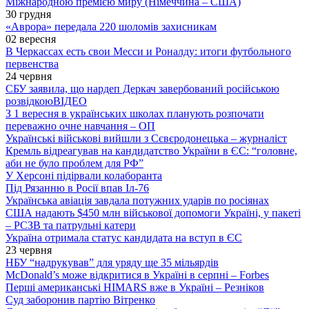
Міжнародною премією миру (Німеччина – США)
30 грудня
«Аврора» передала 220 шоломів захисникам
02 вересня
В Черкассах есть свои Месси и Роналду: итоги футбольного
первенства
24 червня
СБУ заявила, що нардеп Деркач завербований російською
розвідкою
ВІДЕО
З 1 вересня в українських школах планують розпочати
переважно очне навчання – ОП
Українські військові вийшли з Сєвєродонецька – журналіст
Кремль відреагував на кандидатство України в ЄС: “головне,
аби не було проблем для РФ”
У Херсоні підірвали колаборанта
Під Рязанню в Росії впав Іл-76
Українська авіація завдала потужних ударів по росіянах
США надають $450 млн військової допомоги Україні, у пакеті
– РСЗВ та патрульні катери
Україна отримала статус кандидата на вступ в ЄС
23 червня
НБУ “надрукував” для уряду ще 35 мільярдів
McDonald’s може відкритися в Україні в серпні – Forbes
Перші американські HIMARS вже в Україні – Резніков
Суд заборонив партію Вітренко