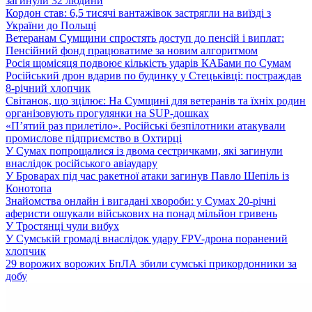
загинули 32 людини
Кордон став: 6,5 тисячі вантажівок застрягли на виїзді з
України до Польщі
Ветеранам Сумщини спростять доступ до пенсій і виплат:
Пенсійний фонд працюватиме за новим алгоритмом
Росія щомісяця подвоює кількість ударів КАБами по Сумам
Російський дрон вдарив по будинку у Стецьківці: постраждав
8-річний хлопчик
Світанок, що зцілює: На Сумщині для ветеранів та їхніх родин
організовують прогулянки на SUP-дошках
«П’ятий раз прилетіло». Російські безпілотники атакували
промислове підприємство в Охтирці
У Сумах попрощалися із двома сестричками, які загинули
внаслідок російського авіаудару
У Броварах під час ракетної атаки загинув Павло Шепіль із
Конотопа
Знайомства онлайн і вигадані хвороби: у Сумах 20-річні
аферисти ошукали військових на понад мільйон гривень
У Тростянці чули вибух
У Сумській громаді внаслідок удару FPV-дрона поранений
хлопчик
29 ворожих ворожих БпЛА збили сумські прикордонники за
добу