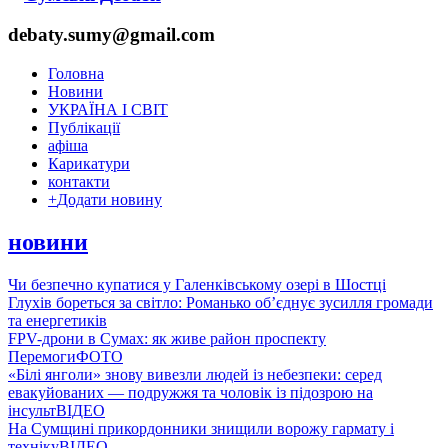
debaty.sumy@gmail.com
Головна
Новини
УКРАЇНА І СВІТ
Публікації
афіша
Карикатури
контакти
+
Додати новину
новини
Чи безпечно купатися у Галенківському озері в Шостці
Глухів бореться за світло: Романько об’єднує зусилля громади
та енергетиків
FPV-дрони в Сумах: як живе район проспекту
Перемоги
ФОТО
«Білі янголи» знову вивезли людей із небезпеки: серед
евакуйованих — подружжя та чоловік із підозрою на
інсульт
ВІДЕО
На Сумщині прикордонники знищили ворожу гармату і
техніку
ВІДЕО