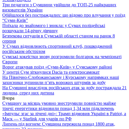
Три педагоги з Сумщини увійшли до ТОП-25 найкращих
вихователів України
Обійшлося без постраждалих: що відомо про влучання у поїзд
“Суми-Київ”
Поїхала до знайомого і зникла: у Сумах поліцейські
розшукали 14-річну дівчину
Безпекова ситуація в Сумській області станом на ранок 8
серпня
У Сумах відновлюють спортивний клуб, пошкоджений
російським обстрілом
Сумські хокеїстки знову розгромили болгарок на чемпіонаті
Європи
Ворог атакував поїзд «Суми-Київ» у Сумському районі
У центрі Сум зіткнулися Dacia та електросамокат
На Північно-Слобожанському і Курському напрямках наші
захисники зупинили п’ять ворожих штурмів за добу
На Сумщині внаслідок російських атак за добу постраждала 21
людина, серед них дитина
Вчора
Сумщину за місяць умовно знеструмили повністю майже
тричі: енергетики відновили понад 1,34 млн підключень
«Імпульс згас за лічені дні»: Трамп відмовив Україні в Patriot, а
Маск — у Starlink для ударів по РФ
Липень під вогнем: Сумщина пережила понад 1800 атак,