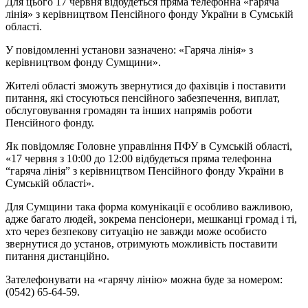
Для цього 17 червня відбудеться пряма телефонна «гаряча
лінія» з керівництвом Пенсійного фонду України в Сумській
області.
У повідомленні установи зазначено: «Гаряча лінія» з
керівництвом фонду Сумщини».
Жителі області зможуть звернутися до фахівців і поставити
питання, які стосуються пенсійного забезпечення, виплат,
обслуговування громадян та інших напрямів роботи
Пенсійного фонду.
Як повідомляє Головне управління ПФУ в Сумській області,
«17 червня з 10:00 до 12:00 відбудеться пряма телефонна
“гаряча лінія” з керівництвом Пенсійного фонду України в
Сумській області».
Для Сумщини така форма комунікації є особливо важливою,
адже багато людей, зокрема пенсіонери, мешканці громад і ті,
хто через безпекову ситуацію не завжди може особисто
звернутися до установ, отримують можливість поставити
питання дистанційно.
Зателефонувати на «гарячу лінію» можна буде за номером:
(0542) 65-64-59.