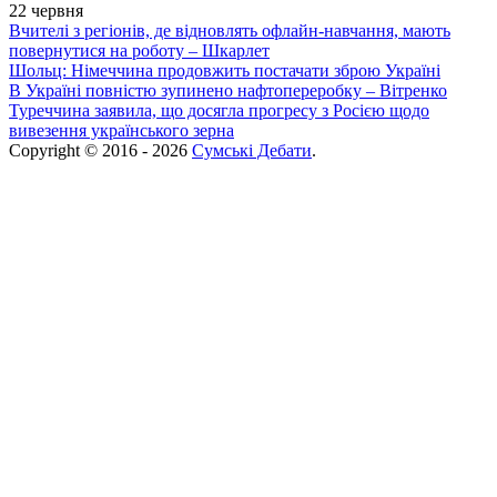
22 червня
Вчителі з регіонів, де відновлять офлайн-навчання, мають
повернутися на роботу – Шкарлет
Шольц: Німеччина продовжить постачати зброю Україні
В Україні повністю зупинено нафтопереробку – Вітренко
Туреччина заявила, що досягла прогресу з Росією щодо
вивезення українського зерна
Copyright © 2016 - 2026
Сумські Дебати
.