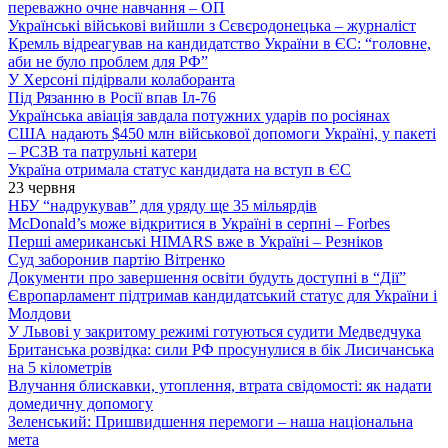
переважно очне навчання – ОП
Українські військові вийшли з Сєвєродонецька – журналіст
Кремль відреагував на кандидатство України в ЄС: “головне,
аби не було проблем для РФ”
У Херсоні підірвали колаборанта
Під Рязанню в Росії впав Іл-76
Українська авіація завдала потужних ударів по росіянах
США надають $450 млн військової допомоги Україні, у пакеті
– РСЗВ та патрульні катери
Україна отримала статус кандидата на вступ в ЄС
23 червня
НБУ “надрукував” для уряду ще 35 мільярдів
McDonald’s може відкритися в Україні в серпні – Forbes
Перші американські HIMARS вже в Україні – Резніков
Суд заборонив партію Вітренко
Документи про завершення освіти будуть доступні в “Дії”
Європарламент підтримав кандидатський статус для України і
Молдови
У Львові у закритому режимі готуються судити Медведчука
Британська розвідка: сили РФ просунулися в бік Лисичанська
на 5 кілометрів
Влучання блискавки, утоплення, втрата свідомості: як надати
домедичну допомогу
Зеленський: Пришвидшення перемоги – наша національна
мета