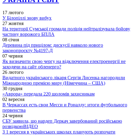
17 лютого
У Білопіллі знову вибух
27 жовтня
На території Сумської громади поліція нейтралізувала бойову
частину ворожого БПЛА
08 січня
Деревина під прицілом: дискусії навколо нового
законопроєкту №4197-Д
07 червня
Як визначити свою чергу на відключення електроенергії не
заходячи на сайт обленерго?
26 лютого
Видатного українського лікаря Сергія Лисенка нагородили
Міжнародною премією миру (Німеччина – США)
30 грудня
«Аврора» передала 220 шоломів захисникам
02 вересня
В Черкассах есть свои Месси и Роналду: итоги футбольного
первенства
24 червня
СБУ заявила, що нардеп Деркач завербований російською
розвідкою
ВІДЕО
З 1 вересня в українських школах планують розпочати