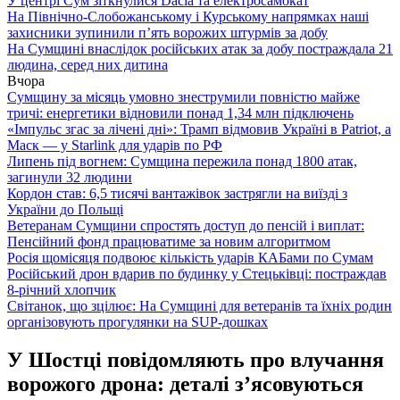
У центрі Сум зіткнулися Dacia та електросамокат
На Північно-Слобожанському і Курському напрямках наші
захисники зупинили п’ять ворожих штурмів за добу
На Сумщині внаслідок російських атак за добу постраждала 21
людина, серед них дитина
Вчора
Сумщину за місяць умовно знеструмили повністю майже
тричі: енергетики відновили понад 1,34 млн підключень
«Імпульс згас за лічені дні»: Трамп відмовив Україні в Patriot, а
Маск — у Starlink для ударів по РФ
Липень під вогнем: Сумщина пережила понад 1800 атак,
загинули 32 людини
Кордон став: 6,5 тисячі вантажівок застрягли на виїзді з
України до Польщі
Ветеранам Сумщини спростять доступ до пенсій і виплат:
Пенсійний фонд працюватиме за новим алгоритмом
Росія щомісяця подвоює кількість ударів КАБами по Сумам
Російський дрон вдарив по будинку у Стецьківці: постраждав
8-річний хлопчик
Світанок, що зцілює: На Сумщині для ветеранів та їхніх родин
організовують прогулянки на SUP-дошках
У Шостці повідомляють про влучання
ворожого дрона: деталі з’ясовуються