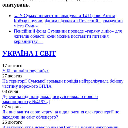
опитувань.
←
У Сумах посмертно вшанували 14 Героїв: Артем
Кобзар вручив рідним відзнаки «Почесний громадянин
міста Суми»
Пенсійний фонд Сумщини проведе «гарячу лінію» для
жителів області: коли можна поставити питання
керівництву
→
УКРАЇНА І СВІТ
17 лютого
У Білопіллі знову вибух
27 жовтня
На території Сумської громади поліція нейтралізувала бойову
частину ворожого БПЛА
08 січня
Деревина під прицілом: дискусії навколо нового
законопроєкту №4197-Д
07 червня
Як визначити свою чергу на відключення електроенергії не
заходячи на сайт обленерго?
26 лютого
Видатного українського лікаря Сергія Лисенка нагородили