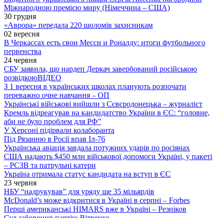
Міжнародною премією миру (Німеччина – США)
30 грудня
«Аврора» передала 220 шоломів захисникам
02 вересня
В Черкассах есть свои Месси и Роналду: итоги футбольного
первенства
24 червня
СБУ заявила, що нардеп Деркач завербований російською
розвідкою
ВІДЕО
З 1 вересня в українських школах планують розпочати
переважно очне навчання – ОП
Українські військові вийшли з Сєвєродонецька – журналіст
Кремль відреагував на кандидатство України в ЄС: “головне,
аби не було проблем для РФ”
У Херсоні підірвали колаборанта
Під Рязанню в Росії впав Іл-76
Українська авіація завдала потужних ударів по росіянах
США надають $450 млн військової допомоги Україні, у пакеті
– РСЗВ та патрульні катери
Україна отримала статус кандидата на вступ в ЄС
23 червня
НБУ “надрукував” для уряду ще 35 мільярдів
McDonald’s може відкритися в Україні в серпні – Forbes
Перші американські HIMARS вже в Україні – Резніков
Суд заборонив партію Вітренко