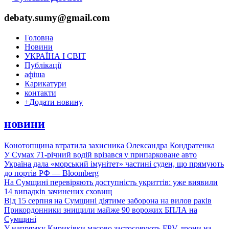
debaty.sumy@gmail.com
Головна
Новини
УКРАЇНА І СВІТ
Публікації
афіша
Карикатури
контакти
+
Додати новину
новини
Конотопщина втратила захисника Олександра Кондратенка
У Сумах 71-річний водій врізався у припарковане авто
Україна дала «морський імунітет» частині суден, що прямують
до портів РФ — Bloomberg
На Сумщині перевіряють доступність укриттів: уже виявили
14 випадків зачинених сховищ
Від 15 серпня на Сумщині діятиме заборона на вилов раків
Прикордонники знищили майже 90 ворожих БПЛА на
Сумщині
У напрямку Кириківки масово застосовують FPV-дрони на