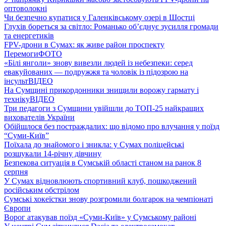
оптоволокні
Чи безпечно купатися у Галенківському озері в Шостці
Глухів бореться за світло: Романько об’єднує зусилля громади
та енергетиків
FPV-дрони в Сумах: як живе район проспекту
Перемоги
ФОТО
«Білі янголи» знову вивезли людей із небезпеки: серед
евакуйованих — подружжя та чоловік із підозрою на
інсульт
ВІДЕО
На Сумщині прикордонники знищили ворожу гармату і
техніку
ВІДЕО
Три педагоги з Сумщини увійшли до ТОП-25 найкращих
вихователів України
Обійшлося без постраждалих: що відомо про влучання у поїзд
“Суми-Київ”
Поїхала до знайомого і зникла: у Сумах поліцейські
розшукали 14-річну дівчину
Безпекова ситуація в Сумській області станом на ранок 8
серпня
У Сумах відновлюють спортивний клуб, пошкоджений
російським обстрілом
Сумські хокеїстки знову розгромили болгарок на чемпіонаті
Європи
Ворог атакував поїзд «Суми-Київ» у Сумському районі