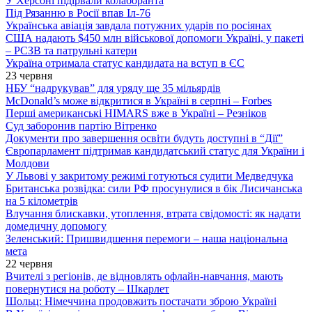
У Херсоні підірвали колаборанта
Під Рязанню в Росії впав Іл-76
Українська авіація завдала потужних ударів по росіянах
США надають $450 млн військової допомоги Україні, у пакеті
– РСЗВ та патрульні катери
Україна отримала статус кандидата на вступ в ЄС
23 червня
НБУ “надрукував” для уряду ще 35 мільярдів
McDonald’s може відкритися в Україні в серпні – Forbes
Перші американські HIMARS вже в Україні – Резніков
Суд заборонив партію Вітренко
Документи про завершення освіти будуть доступні в “Дії”
Європарламент підтримав кандидатський статус для України і
Молдови
У Львові у закритому режимі готуються судити Медведчука
Британська розвідка: сили РФ просунулися в бік Лисичанська
на 5 кілометрів
Влучання блискавки, утоплення, втрата свідомості: як надати
домедичну допомогу
Зеленський: Пришвидшення перемоги – наша національна
мета
22 червня
Вчителі з регіонів, де відновлять офлайн-навчання, мають
повернутися на роботу – Шкарлет
Шольц: Німеччина продовжить постачати зброю Україні