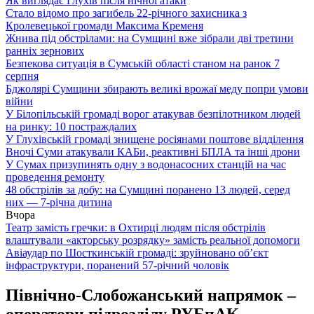
Як виглядає Глухів після нічної атаки
Стало відомо про загибель 22-річного захисника з
Кролевецької громади Максима Кременя
Жнива під обстрілами: на Сумщині вже зібрали дві третини
ранніх зернових
Безпекова ситуація в Сумській області станом на ранок 7
серпня
Бджолярі Сумщини збирають великі врожаї меду попри умови
війни
У Білопільській громаді ворог атакував безпілотником людей
на ринку: 10 постраждалих
У Глухівській громаді знищене росіянами поштове відділення
Вночі Суми атакували КАБи, реактивні БПЛА та інші дрони
У Сумах призупинять одну з водонасосних станцій на час
проведення ремонту
48 обстрілів за добу: на Сумщині поранено 13 людей, серед
них — 7-річна дитина
Вчора
Театр замість гречки: в Охтирці людям після обстрілів
влаштували «акторську розрядку» замість реальної допомоги
Авіаудар по Шосткинській громаді: зруйновано об’єкт
інфраструктури, поранений 57-річний чоловік
Північно-Слобожанський напрямок –
оператори підрозділу РУБпАК