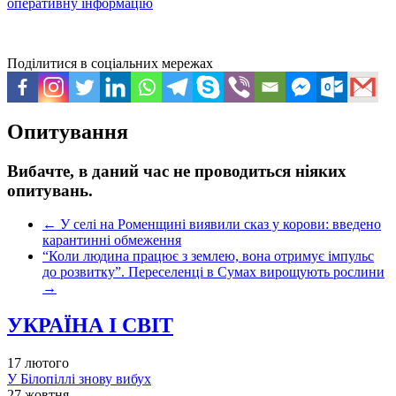
оперативну інформацію
Поділитися в соціальних мережах
Опитування
Вибачте, в даний час не проводиться ніяких
опитувань.
←
У селі на Роменщині виявили сказ у корови: введено
карантинні обмеження
“Коли людина працює з землею, вона отримує імпульс
до розвитку”. Переселенці в Сумах вирощують рослини
→
УКРАЇНА І СВІТ
17 лютого
У Білопіллі знову вибух
27 жовтня