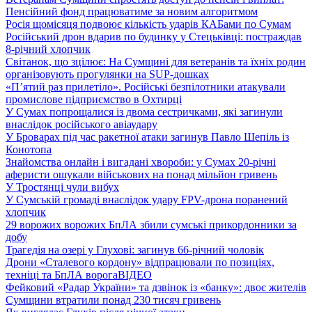
Пенсійний фонд працюватиме за новим алгоритмом
Росія щомісяця подвоює кількість ударів КАБами по Сумам
Російський дрон вдарив по будинку у Стецьківці: постраждав
8-річний хлопчик
Світанок, що зцілює: На Сумщині для ветеранів та їхніх родин
організовують прогулянки на SUP-дошках
«П’ятий раз прилетіло». Російські безпілотники атакували
промислове підприємство в Охтирці
У Сумах попрощалися із двома сестричками, які загинули
внаслідок російського авіаудару
У Броварах під час ракетної атаки загинув Павло Шепіль із
Конотопа
Знайомства онлайн і вигадані хвороби: у Сумах 20-річні
аферисти ошукали військових на понад мільйон гривень
У Тростянці чули вибух
У Сумській громаді внаслідок удару FPV-дрона поранений
хлопчик
29 ворожих ворожих БпЛА збили сумські прикордонники за
добу
Трагедія на озері у Глухові: загинув 66-річний чоловік
Дрони «Сталевого кордону» відпрацювали по позиціях,
техніці та БпЛА ворога
ВІДЕО
Фейковий «Радар України» та дзвінок із «банку»: двоє жителів
Сумщини втратили понад 230 тисяч гривень