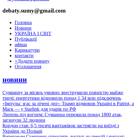
debaty.sumy@gmail.com
Головна
Новини
УКРАЇНА І СВІТ
Публікації
афіша
Карикатури
контакти
+
Додати новину
Оголошення
новини
Сумщину за місяць умовно знеструмили повністю майже
тричі: енергетики відновили понад 1,34 млн підключень
«Імпульс згас за лічені дні»: Трамп відмовив Україні в Patriot, а
Маск — у Starlink для ударів по РФ
Липень під вогнем: Сумщина пережила понад 1800 атак,
загинули 32 людини
Кордон став: 6,5 тисячі вантажівок застрягли на виїзді з
України до Польщі
Ветеранам Сумщини спростять доступ до пенсій і виплат: