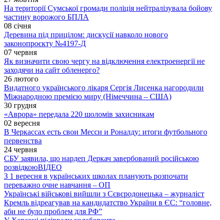
На території Сумської громади поліція нейтралізувала бойову
частину ворожого БПЛА
08 січня
Деревина під прицілом: дискусії навколо нового
законопроєкту №4197-Д
07 червня
Як визначити свою чергу на відключення електроенергії не
заходячи на сайт обленерго?
26 лютого
Видатного українського лікаря Сергія Лисенка нагородили
Міжнародною премією миру (Німеччина – США)
30 грудня
«Аврора» передала 220 шоломів захисникам
02 вересня
В Черкассах есть свои Месси и Роналду: итоги футбольного
первенства
24 червня
СБУ заявила, що нардеп Деркач завербований російською
розвідкою
ВІДЕО
З 1 вересня в українських школах планують розпочати
переважно очне навчання – ОП
Українські військові вийшли з Сєвєродонецька – журналіст
Кремль відреагував на кандидатство України в ЄС: “головне,
аби не було проблем для РФ”