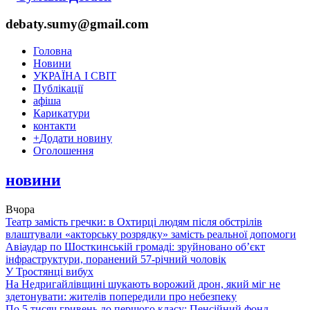
debaty.sumy@gmail.com
Головна
Новини
УКРАЇНА І СВІТ
Публікації
афіша
Карикатури
контакти
+
Додати новину
Оголошення
новини
Вчора
Театр замість гречки: в Охтирці людям після обстрілів
влаштували «акторську розрядку» замість реальної допомоги
Авіаудар по Шосткинській громаді: зруйновано об’єкт
інфраструктури, поранений 57-річний чоловік
У Тростянці вибух
На Недригайлівщині шукають ворожий дрон, який міг не
здетонувати: жителів попередили про небезпеку
По 5 тисяч гривень до першого класу: Пенсійний фонд