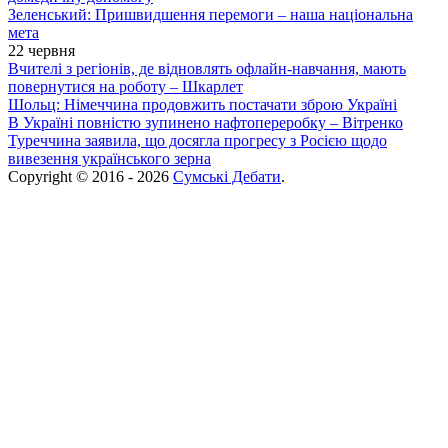
Зеленський: Пришвидшення перемоги – наша національна
мета
22 червня
Вчителі з регіонів, де відновлять офлайн-навчання, мають
повернутися на роботу – Шкарлет
Шольц: Німеччина продовжить постачати зброю Україні
В Україні повністю зупинено нафтопереробку – Вітренко
Туреччина заявила, що досягла прогресу з Росією щодо
вивезення українського зерна
Copyright © 2016 - 2026
Сумські Дебати
.