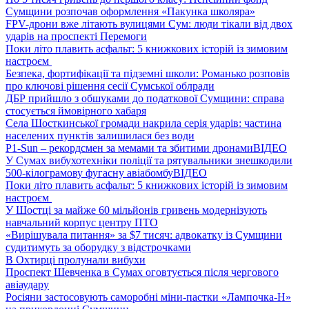
Сумщини розпочав оформлення «Пакунка школяра»
FPV-дрони вже літають вулицями Сум: люди тікали від двох
ударів на проспекті Перемоги
Поки літо плавить асфальт: 5 книжкових історій із зимовим
настроєм
Безпека, фортифікації та підземні школи: Романько розповів
про ключові рішення сесії Сумської облради
ДБР прийшло з обшуками до податкової Сумщини: справа
стосується ймовірного хабаря
Села Шосткинської громади накрила серія ударів: частина
населених пунктів залишилася без води
P1-Sun – рекордсмен за мемами та збитими дронами
ВІДЕО
У Сумах вибухотехніки поліції та рятувальники знешкодили
500-кілограмову фугасну авіабомбу
ВІДЕО
Поки літо плавить асфальт: 5 книжкових історій із зимовим
настроєм
У Шостці за майже 60 мільйонів гривень модернізують
навчальний корпус центру ПТО
«Вирішувала питання» за $7 тисяч: адвокатку із Сумщини
судитимуть за оборудку з відстрочками
В Охтирці пролунали вибухи
Проспект Шевченка в Сумах оговтується після чергового
авіаудару
Росіяни застосовують саморобні міни-пастки «Лампочка-Н»