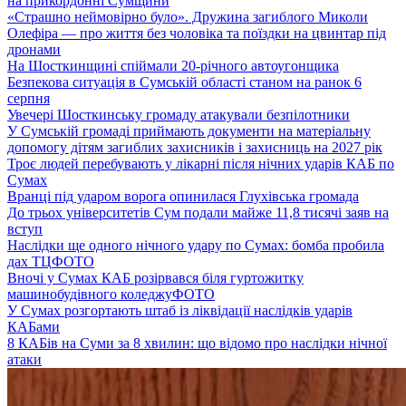
на прикордонні Сумщини
«Страшно неймовірно було». Дружина загиблого Миколи
Олефіра — про життя без чоловіка та поїздки на цвинтар під
дронами
На Шосткинщині спіймали 20-річного автоугонщика
Безпекова ситуація в Сумській області станом на ранок 6
серпня
Увечері Шосткинську громаду атакували безпілотники
У Сумській громаді приймають документи на матеріальну
допомогу дітям загиблих захисників і захисниць на 2027 рік
Троє людей перебувають у лікарні після нічних ударів КАБ по
Сумах
Вранці під ударом ворога опинилася Глухівська громада
До трьох університетів Сум подали майже 11,8 тисячі заяв на
вступ
Наслідки ще одного нічного удару по Сумах: бомба пробила
дах ТЦ
ФОТО
Вночі у Сумах КАБ розірвався біля гуртожитку
машинобудівного коледжу
ФОТО
У Сумах розгортають штаб із ліквідації наслідків ударів
КАБами
8 КАБів на Суми за 8 хвилин: що відомо про наслідки нічної
атаки