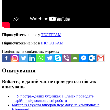
Підписуйтесь
на нас у
ТЕЛЕГРАМ
Підписуйтесь
на нас в
ІНСТАГРАМ
Поділитися в соціальних мережах
Опитування
Вибачте, в даний час не проводиться ніяких
опитувань.
←
У постраждалих будинках в Сумах проводять
аварійно-відновлювальні роботи
Боксер із Глухова виборов перемогу на чемпіонаті в
Німеччині
→