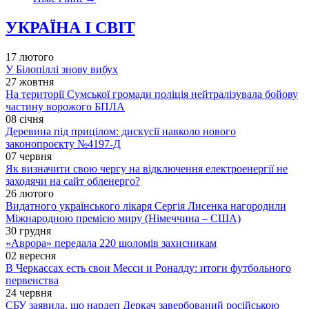
УКРАЇНА І СВІТ
17 лютого
У Білопіллі знову вибух
27 жовтня
На території Сумської громади поліція нейтралізувала бойову
частину ворожого БПЛА
08 січня
Деревина під прицілом: дискусії навколо нового
законопроєкту №4197-Д
07 червня
Як визначити свою чергу на відключення електроенергії не
заходячи на сайт обленерго?
26 лютого
Видатного українського лікаря Сергія Лисенка нагородили
Міжнародною премією миру (Німеччина – США)
30 грудня
«Аврора» передала 220 шоломів захисникам
02 вересня
В Черкассах есть свои Месси и Роналду: итоги футбольного
первенства
24 червня
СБУ заявила, що нардеп Деркач завербований російською