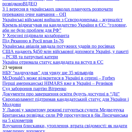
розвідкою
ВІДЕО
З 1 вересня в українських школах планують розпочати
переважно очне навчання – ОП
Українські військові вийшли з Сєвєродонецька – журналіст
Кремль відреагував на кандидатство України в ЄС: “головне,
аби не було проблем для РФ”
У Херсоні підірвали колаборанта
Під Рязанню в Росії впав Іл-76
Українська авіація завдала потужних ударів по росіянах
США надають $450 млн військової допомоги Україні, у пакеті
– РСЗВ та патрульні катери
Україна отримала статус кандидата на вступ в ЄС
23 червня
НБУ “надрукував” для уряду ще 35 мільярдів
McDonald’s може відкритися в Україні в серпні – Forbes
Перші американські HIMARS вже в Україні – Резніков
Суд заборонив партію Вітренко
Документи про завершення освіти будуть доступні в “Дії”
Європарламент підтримав кандидатський статус для України і
Молдови
У Львові у закритому режимі готуються судити Медведчука
Британська розвідка: сили РФ просунулися в бік Лисичанська
на 5 кілометрів
Влучання блискавки, утоплення, втрата свідомості: як надати
домедичну допомогу