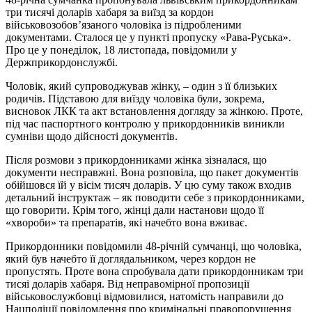
три тисячі доларів хабаря за виїзд за кордон
військовозобов’язаного чоловіка із підробленими
документами. Сталося це у пункті пропуску «Рава-Руська».
Про це у понеділок, 18 листопада, повідомили у
Держприкордонслужбі.
Чоловік, який супроводжував жінку, – один з її близьких
родичів. Підставою для виїзду чоловіка були, зокрема,
висновок ЛКК та акт встановлення догляду за жінкою. Проте,
під час паспортного контролю у прикордонників виникли
сумніви щодо дійсності документів.
Після розмови з прикордонниками жінка зізналася, що
документи несправжні. Вона розповіла, що пакет документів
обійшовся їй у вісім тисяч доларів. У цю суму також входив
детальний інструктаж – як поводити себе з прикордонниками,
що говорити. Крім того, жінці дали настанови щодо її
«хвороби» та препаратів, які начебто вона вживає.
Прикордонники повідомили 48-річній сумчанці, що чоловіка,
який був начебто її доглядальником, через кордон не
пропустять. Проте вона спробувала дати прикордонникам три
тисяі доларів хабаря. Від неправомірної пропозиції
військовослужбовці відмовилися, натомість направили до
Нацполіції повідомлення про кримінальні правопорушення