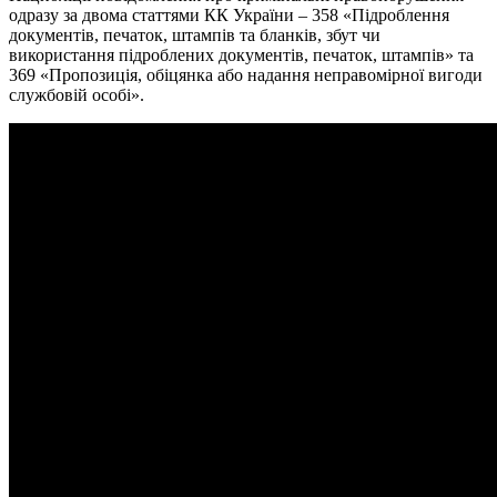
одразу за двома статтями КК України – 358 «Підроблення
документів, печаток, штампів та бланків, збут чи
використання підроблених документів, печаток, штампів» та
369 «Пропозиція, обіцянка або надання неправомірної вигоди
службовій особі».