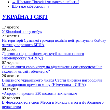
←
Що таке Threads і чи варто в неї йти?
Що таке кіберспорт
→
УКРАЇНА І СВІТ
17 лютого
У Білопіллі знову вибух
27 жовтня
На території Сумської громади поліція нейтралізувала бойову
частину ворожого БПЛА
08 січня
Деревина під прицілом: дискусії навколо нового
законопроєкту №4197-Д
07 червня
Як визначити свою чергу на відключення електроенергії не
заходячи на сайт обленерго?
26 лютого
Видатного українського лікаря Сергія Лисенка нагородили
Міжнародною премією миру (Німеччина – США)
30 грудня
«Аврора» передала 220 шоломів захисникам
02 вересня
В Черкассах есть свои Месси и Роналду: итоги футбольного
первенства