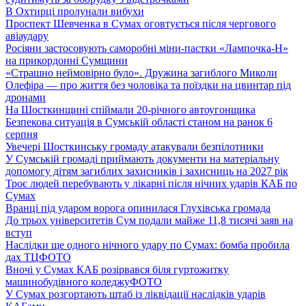
В Охтирці пролунали вибухи
Проспект Шевченка в Сумах оговтується після чергового
авіаудару
Росіяни застосовують саморобні міни-пастки «Лампочка-Н»
на прикордонні Сумщини
«Страшно неймовірно було». Дружина загиблого Миколи
Олефіра — про життя без чоловіка та поїздки на цвинтар під
дронами
На Шосткинщині спіймали 20-річного автоугонщика
Безпекова ситуація в Сумській області станом на ранок 6
серпня
Увечері Шосткинську громаду атакували безпілотники
У Сумській громаді приймають документи на матеріальну
допомогу дітям загиблих захисників і захисниць на 2027 рік
Троє людей перебувають у лікарні після нічних ударів КАБ по
Сумах
Вранці під ударом ворога опинилася Глухівська громада
До трьох університетів Сум подали майже 11,8 тисячі заяв на
вступ
Наслідки ще одного нічного удару по Сумах: бомба пробила
дах ТЦ
ФОТО
Вночі у Сумах КАБ розірвався біля гуртожитку
машинобудівного коледжу
ФОТО
У Сумах розгортають штаб із ліквідації наслідків ударів