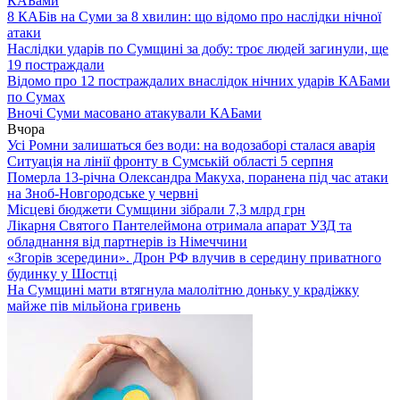
КАБами
8 КАБів на Суми за 8 хвилин: що відомо про наслідки нічної
атаки
Наслідки ударів по Сумщині за добу: троє людей загинули, ще
19 постраждали
Відомо про 12 постраждалих внаслідок нічних ударів КАБами
по Сумах
Вночі Суми масовано атакували КАБами
Вчора
Усі Ромни залишаться без води: на водозаборі сталася аварія
Ситуація на лінії фронту в Сумській області 5 серпня
Померла 13-річна Олександра Макуха, поранена під час атаки
на Зноб-Новгородське у червні
Місцеві бюджети Сумщини зібрали 7,3 млрд грн
Лікарня Святого Пантелеймона отримала апарат УЗД та
обладнання від партнерів із Німеччини
«Згорів зсередини». Дрон РФ влучив в середину приватного
будинку у Шостці
На Сумщині мати втягнула малолітню доньку у крадіжку
майже пів мільйона гривень