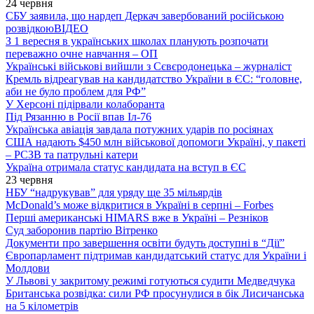
24 червня
СБУ заявила, що нардеп Деркач завербований російською
розвідкою
ВІДЕО
З 1 вересня в українських школах планують розпочати
переважно очне навчання – ОП
Українські військові вийшли з Сєвєродонецька – журналіст
Кремль відреагував на кандидатство України в ЄС: “головне,
аби не було проблем для РФ”
У Херсоні підірвали колаборанта
Під Рязанню в Росії впав Іл-76
Українська авіація завдала потужних ударів по росіянах
США надають $450 млн військової допомоги Україні, у пакеті
– РСЗВ та патрульні катери
Україна отримала статус кандидата на вступ в ЄС
23 червня
НБУ “надрукував” для уряду ще 35 мільярдів
McDonald’s може відкритися в Україні в серпні – Forbes
Перші американські HIMARS вже в Україні – Резніков
Суд заборонив партію Вітренко
Документи про завершення освіти будуть доступні в “Дії”
Європарламент підтримав кандидатський статус для України і
Молдови
У Львові у закритому режимі готуються судити Медведчука
Британська розвідка: сили РФ просунулися в бік Лисичанська
на 5 кілометрів