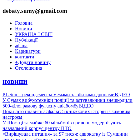
debaty.sumy@gmail.com
Головна
Новини
УКРАЇНА І СВІТ
Публікації
афіша
Карикатури
контакти
+
Додати новину
Оголошення
новини
P1-Sun – рекордсмен за мемами та збитими дронами
ВІДЕО
У Сумах вибухотехніки поліції та рятувальники знешкодили
500-кілограмову фугасну авіабомбу
ВІДЕО
Поки літо плавить асфальт: 5 книжкових історій із зимовим
настроєм
У Шостці за майже 60 мільйонів гривень модернізують
навчальний корпус центру ПТО
«Вирішувала питання» за $7 тисяч: адвокатку із Сумщини
судитимуть за оборудку з відстрочками