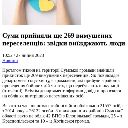
Суми прийняли ще 269 вимушених
переселенців: звідки виїжджають люди
10:52 /
27 липня 2023
Новини
Протягом тижня на території Сумської громади знайшли
прихисток ще 269 вимушених переселенців. Як повідомдяє
департамент соцзахисту, є громадяни, які прибули з районів
проведення бойових дій чи тих, що перебувають в окупації
(оточенні). Всім їм департамент оформив довідки про взяття
на облік як внутрішньо переміщених осіб.
Всього за час повномасштабної війни обліковано 21557 осіб, а
з 2014 року – 26122 особи. З прикордонних районів Сумської
області взято на облік 42 ВПО з Білопільської громади, 25 – з
Краснопільської та 10 – із Хотінської громад.