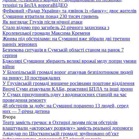
техніці та БпЛА ворога
ВІДЕО
Фейковий «Радар України» та дзвінок із «банку»: двоє жителів
Сумщини втратили понад 230 тисяч гривень
Як виглядає Глухів після нічної атаки
Стало відомо про загибель 22-річного захисника з
Кролевецької громади Максима Кременя
Жнива під обстрілами: на Сумщині вже зібрали дві третини
ранніх зернових
Безпекова ситуація в Сумській області станом на ранок 7
серпня
Бджолярі Сумщини збирають великі врожаї меду попри умови
війни
У Білопільській громаді ворог атакував безпілотником людей
на ринку: 10 постраждалих
У Глухівській громаді знищене росіянами поштове відділення
Вночі Суми атакували КАБи, реактивні БПЛА та інші дрони
У Сумах призупинять одну з водонасосних станцій на час
проведення ремонту
48 обстрілів за добу: на Сумщині поранено 13 людей, серед
них — 7-річна дитина
Вчора
Театр замість гречки: в Охтирці людям після обстрілів
влаштували «акторську розрядку» замість реальної допомоги
Авіаудар по Шосткинській громаді: зруйновано об’єкт