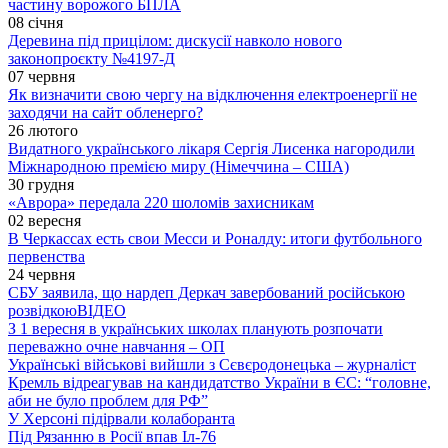
частину ворожого БПЛА
08 січня
Деревина під прицілом: дискусії навколо нового
законопроєкту №4197-Д
07 червня
Як визначити свою чергу на відключення електроенергії не
заходячи на сайт обленерго?
26 лютого
Видатного українського лікаря Сергія Лисенка нагородили
Міжнародною премією миру (Німеччина – США)
30 грудня
«Аврора» передала 220 шоломів захисникам
02 вересня
В Черкассах есть свои Месси и Роналду: итоги футбольного
первенства
24 червня
СБУ заявила, що нардеп Деркач завербований російською
розвідкою
ВІДЕО
З 1 вересня в українських школах планують розпочати
переважно очне навчання – ОП
Українські військові вийшли з Сєвєродонецька – журналіст
Кремль відреагував на кандидатство України в ЄС: “головне,
аби не було проблем для РФ”
У Херсоні підірвали колаборанта
Під Рязанню в Росії впав Іл-76