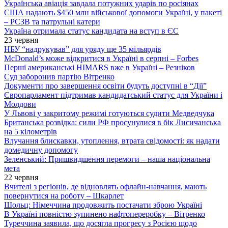
Українська авіація завдала потужних ударів по росіянах
США надають $450 млн військової допомоги Україні, у пакеті
– РСЗВ та патрульні катери
Україна отримала статус кандидата на вступ в ЄС
23 червня
НБУ “надрукував” для уряду ще 35 мільярдів
McDonald’s може відкритися в Україні в серпні – Forbes
Перші американські HIMARS вже в Україні – Резніков
Суд заборонив партію Вітренко
Документи про завершення освіти будуть доступні в “Дії”
Європарламент підтримав кандидатський статус для України і
Молдови
У Львові у закритому режимі готуються судити Медведчука
Британська розвідка: сили РФ просунулися в бік Лисичанська
на 5 кілометрів
Влучання блискавки, утоплення, втрата свідомості: як надати
домедичну допомогу
Зеленський: Пришвидшення перемоги – наша національна
мета
22 червня
Вчителі з регіонів, де відновлять офлайн-навчання, мають
повернутися на роботу – Шкарлет
Шольц: Німеччина продовжить постачати зброю Україні
В Україні повністю зупинено нафтопереробку – Вітренко
Туреччина заявила, що досягла прогресу з Росією щодо