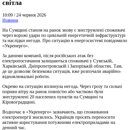
світла
10:09 /
24 червня 2026
Новини
На Сумщині станом на ранок знову є знеструмлені споживачі
через ворожі удари по цивільній енергетичній інфраструктурі
та наслідки негоди. Про ситуацію в енергосистемі повідомило
«Укренерго».
За даними компанії, після російських атак без
електропостачання залишаються споживачі у Сумській,
Харківській, Дніпропетровській і Запорізькій областях. Там,
де це дозволяє безпекова ситуація, вже розпочали аварійно-
відновлювальні роботи.
Окремо на ситуацію вплинула негода. Через грозу та сильні
пориви вітру на ранок повністю або частково були
знеструмлені 20 населених пунктів на Сумщині та
Кіровоградщині.
Водночас в «Укренерго» зазначають, що споживання
електроенергії знизилось. Українців просять переносити
активне користування потужними електроприладами на
денний час.