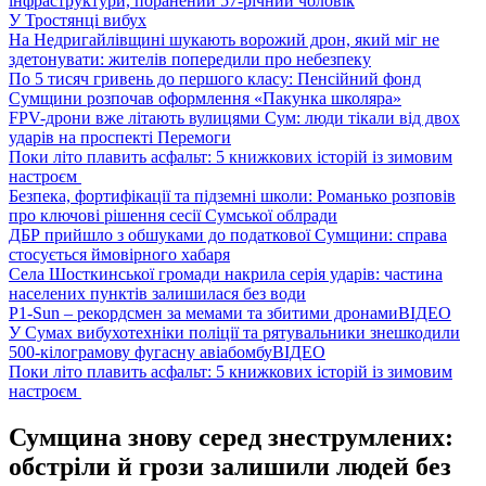
інфраструктури, поранений 57-річний чоловік
У Тростянці вибух
На Недригайлівщині шукають ворожий дрон, який міг не
здетонувати: жителів попередили про небезпеку
По 5 тисяч гривень до першого класу: Пенсійний фонд
Сумщини розпочав оформлення «Пакунка школяра»
FPV-дрони вже літають вулицями Сум: люди тікали від двох
ударів на проспекті Перемоги
Поки літо плавить асфальт: 5 книжкових історій із зимовим
настроєм
Безпека, фортифікації та підземні школи: Романько розповів
про ключові рішення сесії Сумської облради
ДБР прийшло з обшуками до податкової Сумщини: справа
стосується ймовірного хабаря
Села Шосткинської громади накрила серія ударів: частина
населених пунктів залишилася без води
P1-Sun – рекордсмен за мемами та збитими дронами
ВІДЕО
У Сумах вибухотехніки поліції та рятувальники знешкодили
500-кілограмову фугасну авіабомбу
ВІДЕО
Поки літо плавить асфальт: 5 книжкових історій із зимовим
настроєм
Сумщина знову серед знеструмлених:
обстріли й грози залишили людей без