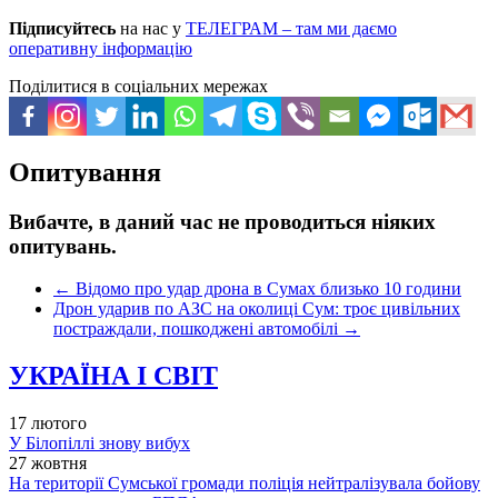
Підписуйтесь
на нас у
ТЕЛЕГРАМ – там ми даємо
оперативну інформацію
Поділитися в соціальних мережах
Опитування
Вибачте, в даний час не проводиться ніяких
опитувань.
←
Відомо про удар дрона в Сумах близько 10 години
Дрон ударив по АЗС на околиці Сум: троє цивільних
постраждали, пошкоджені автомобілі
→
УКРАЇНА І СВІТ
17 лютого
У Білопіллі знову вибух
27 жовтня
На території Сумської громади поліція нейтралізувала бойову