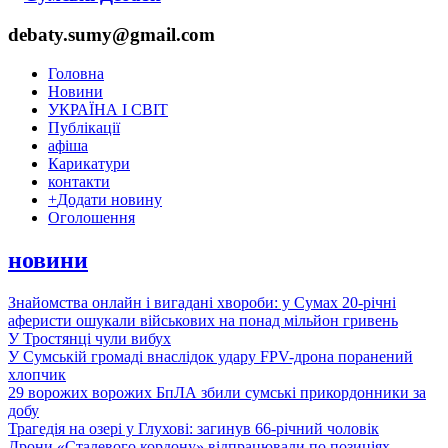
debaty.sumy@gmail.com
Головна
Новини
УКРАЇНА І СВІТ
Публікації
афіша
Карикатури
контакти
+
Додати новину
Оголошення
новини
Знайомства онлайн і вигадані хвороби: у Сумах 20-річні
аферисти ошукали військових на понад мільйон гривень
У Тростянці чули вибух
У Сумській громаді внаслідок удару FPV-дрона поранений
хлопчик
29 ворожих ворожих БпЛА збили сумські прикордонники за
добу
Трагедія на озері у Глухові: загинув 66-річний чоловік
Дрони «Сталевого кордону» відпрацювали по позиціях,