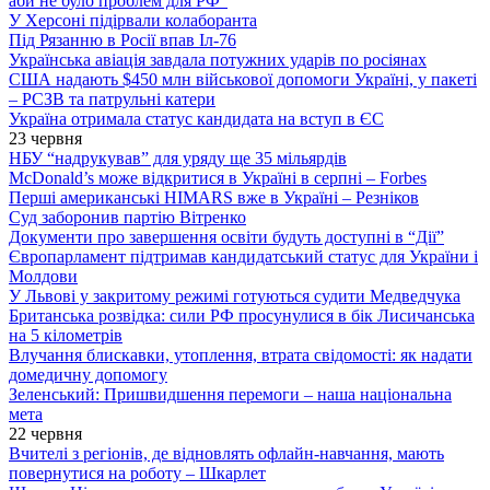
аби не було проблем для РФ”
У Херсоні підірвали колаборанта
Під Рязанню в Росії впав Іл-76
Українська авіація завдала потужних ударів по росіянах
США надають $450 млн військової допомоги Україні, у пакеті
– РСЗВ та патрульні катери
Україна отримала статус кандидата на вступ в ЄС
23 червня
НБУ “надрукував” для уряду ще 35 мільярдів
McDonald’s може відкритися в Україні в серпні – Forbes
Перші американські HIMARS вже в Україні – Резніков
Суд заборонив партію Вітренко
Документи про завершення освіти будуть доступні в “Дії”
Європарламент підтримав кандидатський статус для України і
Молдови
У Львові у закритому режимі готуються судити Медведчука
Британська розвідка: сили РФ просунулися в бік Лисичанська
на 5 кілометрів
Влучання блискавки, утоплення, втрата свідомості: як надати
домедичну допомогу
Зеленський: Пришвидшення перемоги – наша національна
мета
22 червня
Вчителі з регіонів, де відновлять офлайн-навчання, мають
повернутися на роботу – Шкарлет