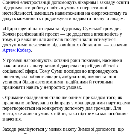
Сонячні електростанції допоможуть лікарням і закладу освіти
підтримувати роботу навіть в умовах енергетичної
нестабільності, зменшать навантаження на енергосистему та
дадуть можливість продовжувати надавати послуги людям.
«Щиро вдячні партнерам за підтримку Сумської громади.
Кожен реалізований проєкт — це додаткова впевненість у
тому, що важливі для жителів послуги залишатимуться
доступними незалежно від зовнішніх обставин», — зазначив
Артем Кобзар
.
У громаді наголошують: останні роки показали, наскільки
важливими є альтернативні джерела енергії для об’єктів
соціальної сфери. Тому Суми послідовно впроваджують
рішення, які роблять лікарні, амбулаторії, школи та інші
установи більш автономними, надійними й готовими
працювати навіть у непростих умовах.
Отримане обладнання стало ще одним прикладом того, як
правильно вибудувана співпраця з міжнародними партнерами
перетворюється на конкретну допомогу для громади. Для
міста, яке живе в умовах війни, така підтримка має особливе
значення.
Заходи реалізуються у межах пакету Зимової допомоги, що