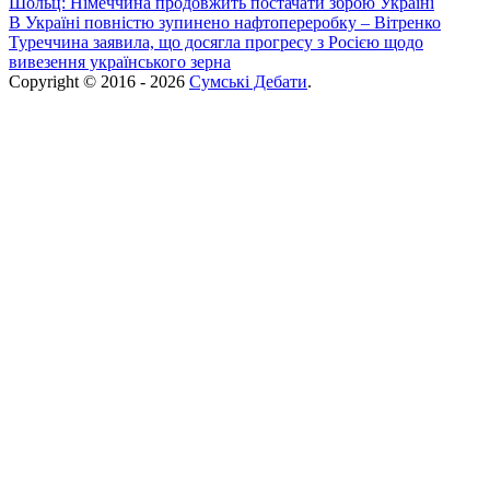
Шольц: Німеччина продовжить постачати зброю Україні
В Україні повністю зупинено нафтопереробку – Вітренко
Туреччина заявила, що досягла прогресу з Росією щодо
вивезення українського зерна
Copyright © 2016 - 2026
Сумські Дебати
.