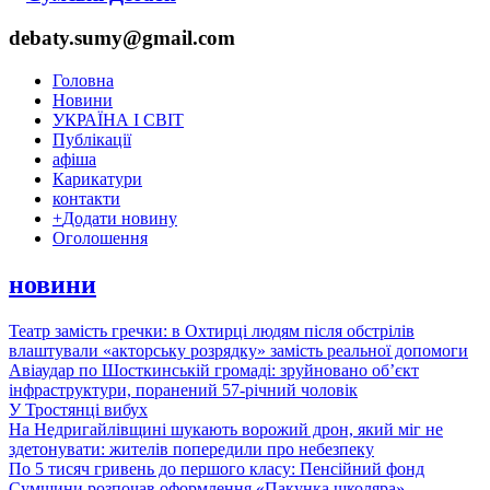
debaty.sumy@gmail.com
Головна
Новини
УКРАЇНА І СВІТ
Публікації
афіша
Карикатури
контакти
+
Додати новину
Оголошення
новини
Театр замість гречки: в Охтирці людям після обстрілів
влаштували «акторську розрядку» замість реальної допомоги
Авіаудар по Шосткинській громаді: зруйновано об’єкт
інфраструктури, поранений 57-річний чоловік
У Тростянці вибух
На Недригайлівщині шукають ворожий дрон, який міг не
здетонувати: жителів попередили про небезпеку
По 5 тисяч гривень до першого класу: Пенсійний фонд
Сумщини розпочав оформлення «Пакунка школяра»