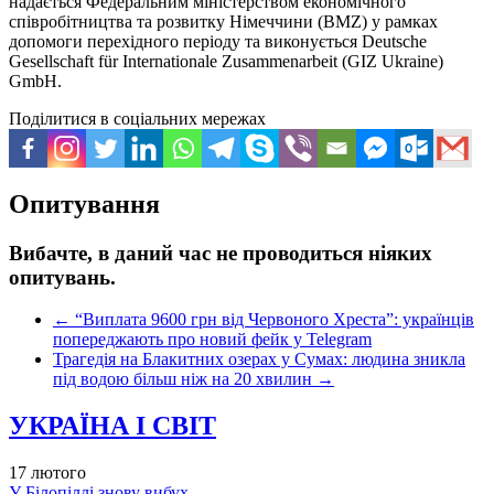
надається Федеральним міністерством економічного
співробітництва та розвитку Німеччини (BMZ) у рамках
допомоги перехідного періоду та виконується Deutsche
Gesellschaft für Internationale Zusammenarbeit (GIZ Ukraine)
GmbH.
Поділитися в соціальних мережах
Опитування
Вибачте, в даний час не проводиться ніяких
опитувань.
←
“Виплата 9600 грн від Червоного Хреста”: українців
попереджають про новий фейк у Telegram
Трагедія на Блакитних озерах у Сумах: людина зникла
під водою більш ніж на 20 хвилин
→
УКРАЇНА І СВІТ
17 лютого
У Білопіллі знову вибух