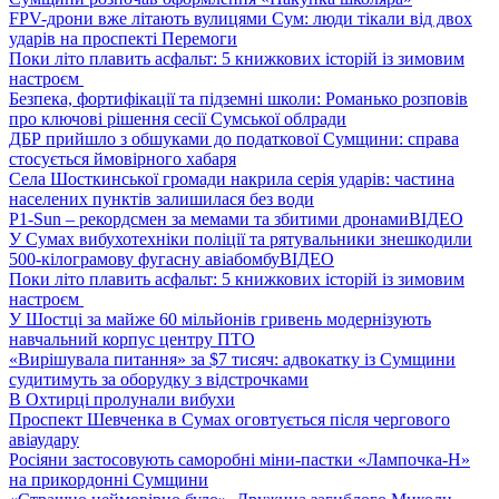
FPV-дрони вже літають вулицями Сум: люди тікали від двох
ударів на проспекті Перемоги
Поки літо плавить асфальт: 5 книжкових історій із зимовим
настроєм
Безпека, фортифікації та підземні школи: Романько розповів
про ключові рішення сесії Сумської облради
ДБР прийшло з обшуками до податкової Сумщини: справа
стосується ймовірного хабаря
Села Шосткинської громади накрила серія ударів: частина
населених пунктів залишилася без води
P1-Sun – рекордсмен за мемами та збитими дронами
ВІДЕО
У Сумах вибухотехніки поліції та рятувальники знешкодили
500-кілограмову фугасну авіабомбу
ВІДЕО
Поки літо плавить асфальт: 5 книжкових історій із зимовим
настроєм
У Шостці за майже 60 мільйонів гривень модернізують
навчальний корпус центру ПТО
«Вирішувала питання» за $7 тисяч: адвокатку із Сумщини
судитимуть за оборудку з відстрочками
В Охтирці пролунали вибухи
Проспект Шевченка в Сумах оговтується після чергового
авіаудару
Росіяни застосовують саморобні міни-пастки «Лампочка-Н»
на прикордонні Сумщини