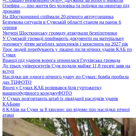
«Страшно неймовірно було». Дружина загиблого Миколи
Олефіра — про життя без чоловіка та поїздки на цвинтар під
дронами
На Шосткинщині спіймали 20-річного автоугонщика
Безпекова ситуація в Сумській області станом на ранок 6
серпня
Увечері Шосткинську громаду атакували безпілотники
У Сумській громаді приймають документи на матеріальну
допомогу дітям загиблих захисників і захисниць на 2027 рік
Троє людей перебувають у лікарні після нічних ударів КАБ по
Сумах
Вранці під ударом ворога опинилася Глухівська громада
До трьох університетів Сум подали майже 11,8 тисячі заяв на
вступ
Наслідки ще одного нічного удару по Сумах: бомба пробила
дах ТЦ
ФОТО
Вночі у Сумах КАБ розірвався біля гуртожитку
машинобудівного коледжу
ФОТО
У Сумах розгортають штаб із ліквідації наслідків ударів
КАБами
8 КАБів на Суми за 8 хвилин: що відомо про наслідки нічної
атаки