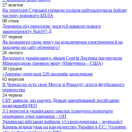
27 жовтня
На території Сумської громади поліція нейтралізувала бойову
частину ворожого БПЛА
08 січня
Деревина під прицілом: дискусії навколо нового
законопроєкту №4197-Д
07 червня
Як визначити свою чергу на відключення електроенергії не
заходячи на сайт обленерго?
26 лютого
Видатного українського лікаря Сергія Лисенка нагородили
Міжнародною премією миру (Німеччина – США)
30 грудня
«Аврора» передала 220 шоломів захисникам
02 вересня
В Черкассах есть свои Месси и Роналду: итоги футбольного
первенства
24 червня
СБУ заявила, що нардеп Деркач завербований російською
розвідкою
ВІДЕО
З 1 вересня в українських школах планують розпочати
переважно очне навчання – ОП
Українські військові вийшли з Сєвєродонецька – журналіст
Кремль відреагував на кандидатство України в ЄС: “головне,