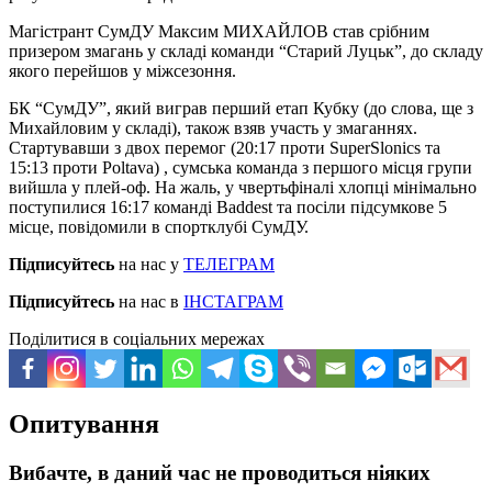
Магістрант СумДУ Максим МИХАЙЛОВ став срібним
призером змагань у складі команди “Старий Луцьк”, до складу
якого перейшов у міжсезоння.
БК “СумДУ”, який виграв перший етап Кубку (до слова, ще з
Михайловим у складі), також взяв участь у змаганнях.
Стартувавши з двох перемог (20:17 проти SuperSlonics та
15:13 проти Poltava) , сумська команда з першого місця групи
вийшла у плей-оф. На жаль, у чвертьфіналі хлопці мінімально
поступилися 16:17 команді Baddest та посіли підсумкове 5
місце, повідомили в спортклубі СумДУ.
Підписуйтесь
на нас у
ТЕЛЕГРАМ
Підписуйтесь
на нас в
ІНСТАГРАМ
Поділитися в соціальних мережах
Опитування
Вибачте, в даний час не проводиться ніяких