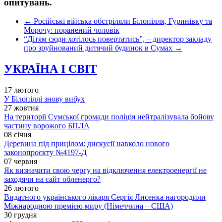
опитувань.
←
Російські війська обстріляли Білопілля, Гуринівку та
Морочу: поранений чоловік
“Дітям сюди хотілось повертатись”, – директор закладу
про зруйнований дитячий будинок в Сумах
→
УКРАЇНА І СВІТ
17 лютого
У Білопіллі знову вибух
27 жовтня
На території Сумської громади поліція нейтралізувала бойову
частину ворожого БПЛА
08 січня
Деревина під прицілом: дискусії навколо нового
законопроєкту №4197-Д
07 червня
Як визначити свою чергу на відключення електроенергії не
заходячи на сайт обленерго?
26 лютого
Видатного українського лікаря Сергія Лисенка нагородили
Міжнародною премією миру (Німеччина – США)
30 грудня