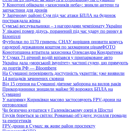
У Конотопі обікрали «захисників неба»: зникли антени та
запчастини для дронів
У Зарічному районі Сум під час атаки БПЛА на будинок
постраждала жінка
Сумські веслувальники – з нагородами чемпіонату України
У лікарні помер дідусь, поранений під час удару по ринку в
Білопіллі
Футболки по 1170 гривень: СНАУ вирішив оновити комусь
гардероб державним коштом по захмарним цінам
ФОТО
Конотопщина втратила захисника Олександра Кондратенка
У Сумах 71-річний водій врізався у припарковане авто
Україна дала «морський імунітет» частині суден, що прямують
до портів РФ — Bloomberg
На Сумщині перевіряють доступність укриттів: уже виявили
14 випадків зачинених сховищ
Від 15 серпня на Сумщині діятиме заборона на вилов раків
Прикордонники знищили майже 90 ворожих БПЛА на
Сумщині
У напрямку Кириківки масово застосовують FPV-дрони на
оптоволокні
Чи безпечно купатися у Галенківському озері в Шостці
Глухів бореться за світло: Романько об’єднує зусилля громади
та енергетиків
FPV-дрони в Сумах: як живе район проспекту