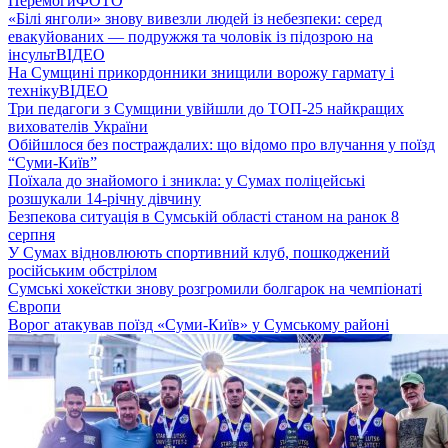
Перемоги
ФОТО
«Білі янголи» знову вивезли людей із небезпеки: серед
евакуйованих — подружжя та чоловік із підозрою на
інсульт
ВІДЕО
На Сумщині прикордонники знищили ворожу гармату і
техніку
ВІДЕО
Три педагоги з Сумщини увійшли до ТОП-25 найкращих
вихователів України
Обійшлося без постраждалих: що відомо про влучання у поїзд
“Суми-Київ”
Поїхала до знайомого і зникла: у Сумах поліцейські
розшукали 14-річну дівчину
Безпекова ситуація в Сумській області станом на ранок 8
серпня
У Сумах відновлюють спортивний клуб, пошкоджений
російським обстрілом
Сумські хокеїстки знову розгромили болгарок на чемпіонаті
Європи
Ворог атакував поїзд «Суми-Київ» у Сумському районі