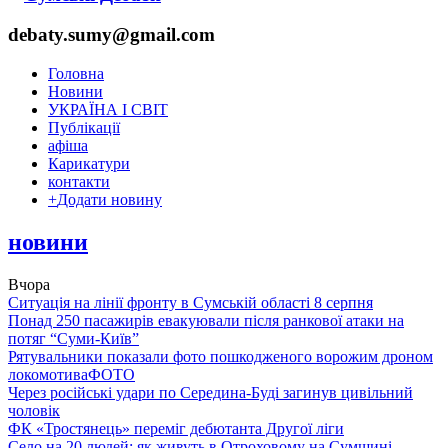
debaty.sumy@gmail.com
Головна
Новини
УКРАЇНА І СВІТ
Публікації
афіша
Карикатури
контакти
+
Додати новину
новини
Вчора
Ситуація на лінії фронту в Сумській області 8 серпня
Понад 250 пасажирів евакуювали після ранкової атаки на
потяг “Суми-Київ”
Рятувальники показали фото пошкодженого ворожим дроном
локомотива
ФОТО
Через російські удари по Середина-Буді загинув цивільний
чоловік
ФК «Тростянець» переміг дебютанта Другої ліги
Село на 20 людей: як живуть в Отроховому на Сумщині