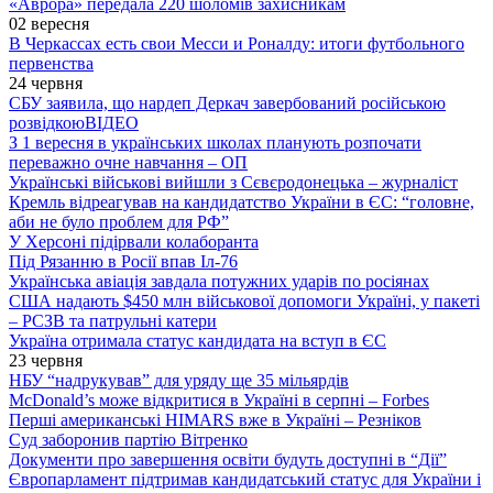
«Аврора» передала 220 шоломів захисникам
02 вересня
В Черкассах есть свои Месси и Роналду: итоги футбольного
первенства
24 червня
СБУ заявила, що нардеп Деркач завербований російською
розвідкою
ВІДЕО
З 1 вересня в українських школах планують розпочати
переважно очне навчання – ОП
Українські військові вийшли з Сєвєродонецька – журналіст
Кремль відреагував на кандидатство України в ЄС: “головне,
аби не було проблем для РФ”
У Херсоні підірвали колаборанта
Під Рязанню в Росії впав Іл-76
Українська авіація завдала потужних ударів по росіянах
США надають $450 млн військової допомоги Україні, у пакеті
– РСЗВ та патрульні катери
Україна отримала статус кандидата на вступ в ЄС
23 червня
НБУ “надрукував” для уряду ще 35 мільярдів
McDonald’s може відкритися в Україні в серпні – Forbes
Перші американські HIMARS вже в Україні – Резніков
Суд заборонив партію Вітренко
Документи про завершення освіти будуть доступні в “Дії”
Європарламент підтримав кандидатський статус для України і