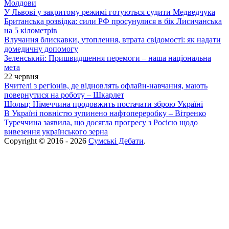
Молдови
У Львові у закритому режимі готуються судити Медведчука
Британська розвідка: сили РФ просунулися в бік Лисичанська
на 5 кілометрів
Влучання блискавки, утоплення, втрата свідомості: як надати
домедичну допомогу
Зеленський: Пришвидшення перемоги – наша національна
мета
22 червня
Вчителі з регіонів, де відновлять офлайн-навчання, мають
повернутися на роботу – Шкарлет
Шольц: Німеччина продовжить постачати зброю Україні
В Україні повністю зупинено нафтопереробку – Вітренко
Туреччина заявила, що досягла прогресу з Росією щодо
вивезення українського зерна
Copyright © 2016 - 2026
Сумські Дебати
.