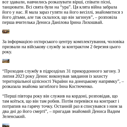
все здавали, навчились розказувати вірші, співати пісні,
танцювати. Всі свята були на “ура”. Ця клята війна забрала
його у нас. Я мала зараз гуляти на його весіллі, знайомитися з
його дітьми, але так склалося, що він загинув”, – розповіла
перша вчителька Дениса Данілова Ірина Лихошвай.
За інформацією охтирського центру комплектування, чоловіка
призвали на військову службу за контрактом 2 березня цього
року.
“Проходив службу в підрозділах 31 прикордонного загону. З
липня 2023 року Денис виконував завдання із захисту
територіальної цілісності України на донецькому напрямку”, –
розказала знайома загиблого Інна Костюченко.
“Перші півтора року він служив на кордоні, розповідав, що
там коїться, що він там робив. Потім перевівся на контракт і
потрапив на гарячу точку. Останній раз я списувався з ним за
два дні до його смерті”, – пригадав знайомий Дениса Вадим
Зеленський.