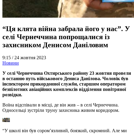
“Ця клята війна забрала його у нас”. У
селі Чернеччина попрощалися із
захисником Денисом Даніловим
9:15 /
24 жовтня 2023
Новини
У селі Чернеччина Охтирського району 23 жовтня провели
в останню путь військового Дениса Данілова. Чоловік був
інспектором прикордонної служби, старшим оператором
безпілотних авіаційних комплексів відділення повітряної
розвідки.
Воїна відспівали в місці, де він жив – в селі Чернеччина.
Односельці зустріли труну захисника живим коридором.
“У школі він був сором’язливий, боязкий, скромний. Але ми