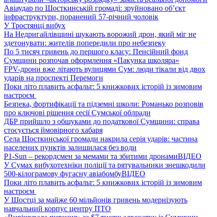
Авіаудар по Шосткинській громаді: зруйновано об’єкт
інфраструктури, поранений 57-річний чоловік
У Тростянці вибух
На Недригайлівщині шукають ворожий дрон, який міг не
здетонувати: жителів попередили про небезпеку
По 5 тисяч гривень до першого класу: Пенсійний фонд
Сумщини розпочав оформлення «Пакунка школяра»
FPV-дрони вже літають вулицями Сум: люди тікали від двох
ударів на проспекті Перемоги
Поки літо плавить асфальт: 5 книжкових історій із зимовим
настроєм
Безпека, фортифікації та підземні школи: Романько розповів
про ключові рішення сесії Сумської облради
ДБР прийшло з обшуками до податкової Сумщини: справа
стосується ймовірного хабаря
Села Шосткинської громади накрила серія ударів: частина
населених пунктів залишилася без води
P1-Sun – рекордсмен за мемами та збитими дронами
ВІДЕО
У Сумах вибухотехніки поліції та рятувальники знешкодили
500-кілограмову фугасну авіабомбу
ВІДЕО
Поки літо плавить асфальт: 5 книжкових історій із зимовим
настроєм
У Шостці за майже 60 мільйонів гривень модернізують
навчальний корпус центру ПТО