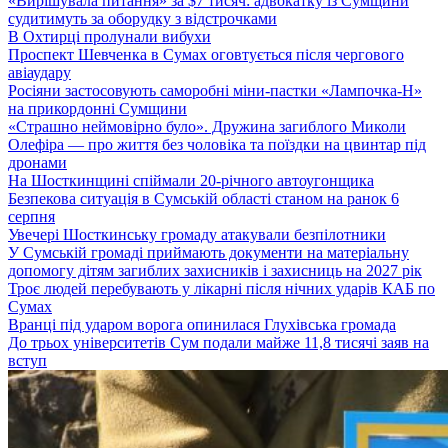
«Вирішувала питання» за $7 тисяч: адвокатку із Сумщини
судитимуть за оборудку з відстрочками
В Охтирці пролунали вибухи
Проспект Шевченка в Сумах оговтується після чергового
авіаудару
Росіяни застосовують саморобні міни-пастки «Лампочка-Н»
на прикордонні Сумщини
«Страшно неймовірно було». Дружина загиблого Миколи
Олефіра — про життя без чоловіка та поїздки на цвинтар під
дронами
На Шосткинщині спіймали 20-річного автоугонщика
Безпекова ситуація в Сумській області станом на ранок 6
серпня
Увечері Шосткинську громаду атакували безпілотники
У Сумській громаді приймають документи на матеріальну
допомогу дітям загиблих захисників і захисниць на 2027 рік
Троє людей перебувають у лікарні після нічних ударів КАБ по
Сумах
Вранці під ударом ворога опинилася Глухівська громада
До трьох університетів Сум подали майже 11,8 тисячі заяв на
вступ