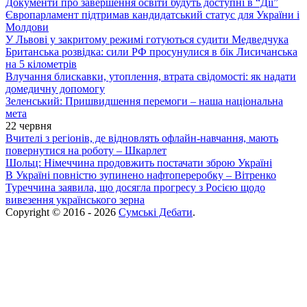
Документи про завершення освіти будуть доступні в “Дії”
Європарламент підтримав кандидатський статус для України і
Молдови
У Львові у закритому режимі готуються судити Медведчука
Британська розвідка: сили РФ просунулися в бік Лисичанська
на 5 кілометрів
Влучання блискавки, утоплення, втрата свідомості: як надати
домедичну допомогу
Зеленський: Пришвидшення перемоги – наша національна
мета
22 червня
Вчителі з регіонів, де відновлять офлайн-навчання, мають
повернутися на роботу – Шкарлет
Шольц: Німеччина продовжить постачати зброю Україні
В Україні повністю зупинено нафтопереробку – Вітренко
Туреччина заявила, що досягла прогресу з Росією щодо
вивезення українського зерна
Copyright © 2016 - 2026
Сумські Дебати
.