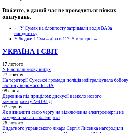
Вибачте, в даний час не проводиться ніяких
опитувань.
←
У Сумах на блокпосту затримали водія ВАЗа
напідпитку
У бюджеті Сум – діра в 113, 5 млн грн
→
УКРАЇНА І СВІТ
17 лютого
У Білопіллі знову вибух
27 жовтня
На території Сумської громади поліція нейтралізувала бойову
частину ворожого БПЛА
08 січня
Деревина під прицілом: дискусії навколо нового
законопроєкту №4197-Д
07 червня
Як визначити свою чергу на відключення електроенергії не
заходячи на сайт обленерго?
26 лютого
Видатного українського лікаря Сергія Лисенка нагородили