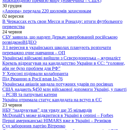
Міжнародною премією миру (Німеччина – США)
30 грудня
«Аврора» передала 220 шоломів захисникам
02 вересня
В Черкассах есть свои Месси и Роналду: итоги футбольного
первенства
24 червня
СБУ заявила, що нардеп Деркач завербований російською
розвідкою
ВІДЕО
З 1 вересня в українських школах планують розпочати
переважно очне навчання – ОП
Українські військові вийшли з Сєвєродонецька – журналіст
Кремль відреагував на кандидатство України в ЄС: “головне,
аби не було проблем для РФ”
У Херсоні підірвали колаборанта
Під Рязанню в Росії впав Іл-76
Українська авіація завдала потужних ударів по росіянах
США надають $450 млн військової допомоги Україні, у пакеті
– РСЗВ та патрульні катери
Україна отримала статус кандидата на вступ в ЄС
23 червня
НБУ “надрукував” для уряду ще 35 мільярдів
McDonald’s може відкритися в Україні в серпні – Forbes
Перші американські HIMARS вже в Україні – Резніков
Суд заборонив партію Вітренко