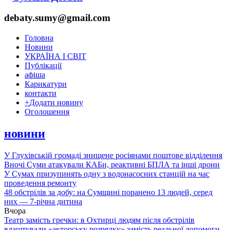
debaty.sumy@gmail.com
Головна
Новини
УКРАЇНА І СВІТ
Публікації
афіша
Карикатури
контакти
+
Додати новину
Оголошення
новини
У Глухівській громаді знищене росіянами поштове відділення
Вночі Суми атакували КАБи, реактивні БПЛА та інші дрони
У Сумах призупинять одну з водонасосних станцій на час
проведення ремонту
48 обстрілів за добу: на Сумщині поранено 13 людей, серед
них — 7-річна дитина
Вчора
Театр замість гречки: в Охтирці людям після обстрілів
влаштували «акторську розрядку» замість реальної допомоги