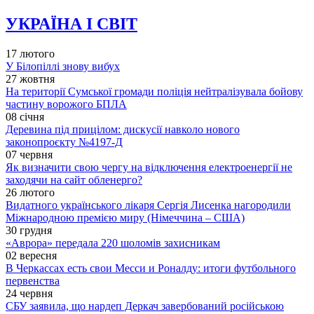
УКРАЇНА І СВІТ
17 лютого
У Білопіллі знову вибух
27 жовтня
На території Сумської громади поліція нейтралізувала бойову
частину ворожого БПЛА
08 січня
Деревина під прицілом: дискусії навколо нового
законопроєкту №4197-Д
07 червня
Як визначити свою чергу на відключення електроенергії не
заходячи на сайт обленерго?
26 лютого
Видатного українського лікаря Сергія Лисенка нагородили
Міжнародною премією миру (Німеччина – США)
30 грудня
«Аврора» передала 220 шоломів захисникам
02 вересня
В Черкассах есть свои Месси и Роналду: итоги футбольного
первенства
24 червня
СБУ заявила, що нардеп Деркач завербований російською