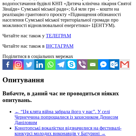
водопостачання будівлі КНП «Дитяча клінічна лікарня Святої
Зінаїди» Сумської міської ради»; 0,4 млн грн – кошти на
реалізацію грантового проєкту «Підвищення обізнаності
населення Сумської міської територіальної громади про
можливості відновлювальної енергетики» ЦЕНТУМ).
Читайте нас також у
ТЕЛЕГРАМ
Читайте нас також в
ІНСТАГРАМ
Поділитися в соціальних мережах
Опитування
Вибачте, в даний час не проводиться ніяких
опитувань.
←
“Ця клята війна забрала його у нас”. У селі
Чернеччина попрощалися із захисником Денисом
Даніловим
Конотопські вокалістки відзначилися на фестивалі-
конкурсі молодих виконавців у Батурині
→