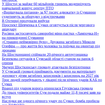
У Шостці за майже 60 мільйонів гривень модернізують
навчальний корпус центру ПТО
«Вирішувала питання» за $7 тисяч: адвокатку із Сумщини
судитимуть за оборудку з відстрочками
В Охтирці пролунали вибухи
Проспект Шевченка в Сумах оговтується після чергового
авіаудару
Росіяни застосовують саморобні міни-пастки «Лампочка-Н»
на прикордонні Сумщини
«Страшно неймовірно було». Дружина загиблого Миколи
Олефіра — про життя без чоловіка та поїздки на цвинтар під
дронами
На Шосткинщині спіймали 20-річного автоугонщика
Безпекова ситуація в Сумській області станом на ранок 6
серпня
Увечері Шосткинську громаду атакували безпілотники
У Сумській громаді приймають документи на матеріальну
допомогу дітям загиблих захисників і захисниць на 2027 рік
Троє людей перебувають у лікарні після нічних ударів КАБ по
Сумах
Вранці під ударом ворога опинилася Глухівська громада
До трьох університетів Сум подали майже 11,8 тисячі заяв на
вступ
Наслідки ще одного нічного удару по Сумах: бомба пробила