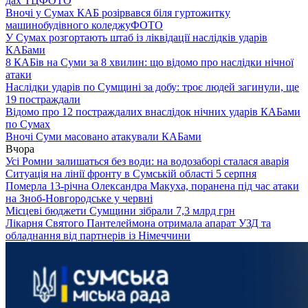
дах ТЦ
ФОТО
Вночі у Сумах КАБ розірвався біля гуртожитку
машинобудівного коледжу
ФОТО
У Сумах розгортають штаб із ліквідації наслідків ударів
КАБами
8 КАБів на Суми за 8 хвилин: що відомо про наслідки нічної
атаки
Наслідки ударів по Сумщині за добу: троє людей загинули, ще
19 постраждали
Відомо про 12 постраждалих внаслідок нічних ударів КАБами
по Сумах
Вночі Суми масовано атакували КАБами
Вчора
Усі Ромни залишаться без води: на водозаборі сталася аварія
Ситуація на лінії фронту в Сумській області 5 серпня
Померла 13-річна Олександра Макуха, поранена під час атаки
на Зноб-Новгородське у червні
Місцеві бюджети Сумщини зібрали 7,3 млрд грн
Лікарня Святого Пантелеймона отримала апарат УЗД та
обладнання від партнерів із Німеччини