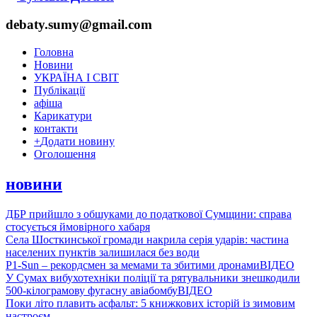
debaty.sumy@gmail.com
Головна
Новини
УКРАЇНА І СВІТ
Публікації
афіша
Карикатури
контакти
+
Додати новину
Оголошення
новини
ДБР прийшло з обшуками до податкової Сумщини: справа
стосується ймовірного хабаря
Села Шосткинської громади накрила серія ударів: частина
населених пунктів залишилася без води
P1-Sun – рекордсмен за мемами та збитими дронами
ВІДЕО
У Сумах вибухотехніки поліції та рятувальники знешкодили
500-кілограмову фугасну авіабомбу
ВІДЕО
Поки літо плавить асфальт: 5 книжкових історій із зимовим
настроєм