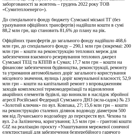
заборгованості за жовтень – грудень 2022 року ТОВ
«Сумитеплоенерго»).
До спеціального фонду бюджету Сумської міської ТГ (без
урахування офіційних трансфертів) надійшли кошти в сумі
88,2 млн грн, що становить 81,6% до плану на рік.
Офіційних трансфертів до загального фонду надійшло 468,6
млн грн, до спеціального фонду – 290,1 млн грн (зокремаі: 200
млн грн – кошти на реконструкцію теплових мереж для
забезпечення взаємного резервування теплових джерел
Сумської ТЕЦ та КППВ в Сумах; 17,7 млн грн – кошти на
фінансове забезпечення будівництва, реконструкції, ремонту
та утримання автомобільних доріг загального користування
місцевого значення, вулиць і доріг комунальної власності; 52,9
млн грн – кошти на капітальний ремонт з впровадженням
заходів комплексної термомодернізації та відновлення
аварійних елементів будівлі, що виникли в наслідок збройної
агресії Російської Федерації Сумського ДНЗ (ясла-садок) № 23
«Золотий ключик» по вул. Ковпака, 27; 15,6 млн грн – кошти
на реконструкцію сталевих ділянок водоводу діаметром 500
мм від Лучанського водозабору до перехрестя вул. Чехова та
вул. 2-а Залізнична, коригування; 3,5 млн грн – грантові кошти
GIZ на реалізацію проєкту «Улаштування мережевої сонячної
електростанції для забезпечення безперебійного гарячого