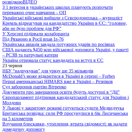
розвідкою
ВІДЕО
З 1 вересня в українських школах планують розпочати
переважно очне навчання – ОП
Українські військові вийшли з Сєвєродонецька – журналіст
Кремль відреагував на кандидатство України в ЄС: “головне,
аби не було проблем для РФ”
У Херсоні підірвали колаборанта
Під Рязанню в Росії впав Іл-76
Українська авіація завдала потужних ударів по росіянах
США надають $450 млн військової допомоги Україні, у пакеті
– РСЗВ та патрульні катери
Україна отримала статус кандидата на вступ в ЄС
23 червня
НБУ “надрукував” для уряду ще 35 мільярдів
McDonald’s може відкритися в Україні в серпні – Forbes
Перші американські HIMARS вже в Україні – Резніков
Суд заборонив партію Вітренко
Документи про завершення освіти будуть доступні в “Дії”
Європарламент підтримав кандидатський статус для України і
Молдови
У Львові у закритому режимі готуються судити Медведчука
Британська розвідка: сили РФ просунулися в бік Лисичанська
на 5 кілометрів
Влучання блискавки, утоплення, втрата свідомості: як надати
домедичну допомогу