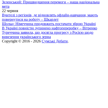
Зеленський: Пришвидшення перемоги – наша національна
мета
22 червня
Вчителі з регіонів, де відновлять офлайн-навчання, мають
повернутися на роботу – Шкарлет
Шольц: Німеччина продовжить постачати зброю Україні
В Україні повністю зупинено нафтопереробку – Вітренко
Туреччина заявила, що досягла прогресу з Росією щодо
вивезення українського зерна
Copyright © 2016 - 2026
Сумські Дебати
.