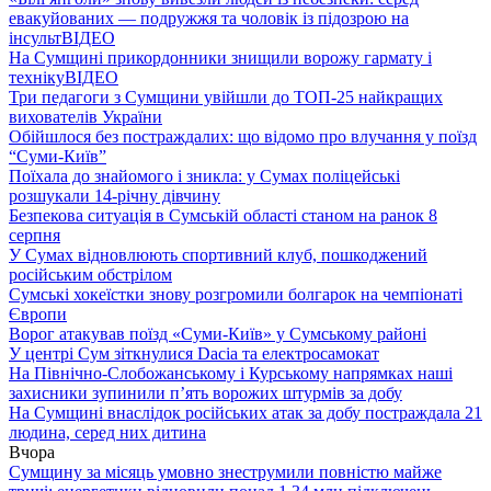
евакуйованих — подружжя та чоловік із підозрою на
інсульт
ВІДЕО
На Сумщині прикордонники знищили ворожу гармату і
техніку
ВІДЕО
Три педагоги з Сумщини увійшли до ТОП-25 найкращих
вихователів України
Обійшлося без постраждалих: що відомо про влучання у поїзд
“Суми-Київ”
Поїхала до знайомого і зникла: у Сумах поліцейські
розшукали 14-річну дівчину
Безпекова ситуація в Сумській області станом на ранок 8
серпня
У Сумах відновлюють спортивний клуб, пошкоджений
російським обстрілом
Сумські хокеїстки знову розгромили болгарок на чемпіонаті
Європи
Ворог атакував поїзд «Суми-Київ» у Сумському районі
У центрі Сум зіткнулися Dacia та електросамокат
На Північно-Слобожанському і Курському напрямках наші
захисники зупинили п’ять ворожих штурмів за добу
На Сумщині внаслідок російських атак за добу постраждала 21
людина, серед них дитина
Вчора
Сумщину за місяць умовно знеструмили повністю майже