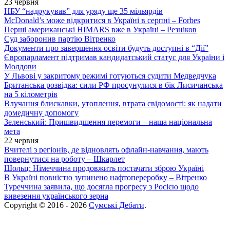
23 червня
НБУ “надрукував” для уряду ще 35 мільярдів
McDonald’s може відкритися в Україні в серпні – Forbes
Перші американські HIMARS вже в Україні – Резніков
Суд заборонив партію Вітренко
Документи про завершення освіти будуть доступні в “Дії”
Європарламент підтримав кандидатський статус для України і
Молдови
У Львові у закритому режимі готуються судити Медведчука
Британська розвідка: сили РФ просунулися в бік Лисичанська
на 5 кілометрів
Влучання блискавки, утоплення, втрата свідомості: як надати
домедичну допомогу
Зеленський: Пришвидшення перемоги – наша національна
мета
22 червня
Вчителі з регіонів, де відновлять офлайн-навчання, мають
повернутися на роботу – Шкарлет
Шольц: Німеччина продовжить постачати зброю Україні
В Україні повністю зупинено нафтопереробку – Вітренко
Туреччина заявила, що досягла прогресу з Росією щодо
вивезення українського зерна
Copyright © 2016 - 2026
Сумські Дебати
.