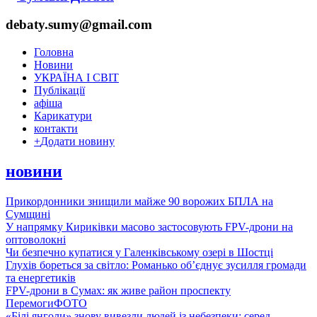
debaty.sumy@gmail.com
Головна
Новини
УКРАЇНА І СВІТ
Публікації
афіша
Карикатури
контакти
+
Додати новину
новини
Прикордонники знищили майже 90 ворожих БПЛА на
Сумщині
У напрямку Кириківки масово застосовують FPV-дрони на
оптоволокні
Чи безпечно купатися у Галенківському озері в Шостці
Глухів бореться за світло: Романько об’єднує зусилля громади
та енергетиків
FPV-дрони в Сумах: як живе район проспекту
Перемоги
ФОТО
«Білі янголи» знову вивезли людей із небезпеки: серед