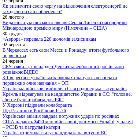
07 червня
Як визначити свою чергу на відключення електроенергії не
заходячи на сайт обленерго?
26 лютого
Видатного українського лікаря Сергія Лисенка нагородили
Міжнародною премією миру (Німеччина – США)
30 грудня
«Аврора» передала 220 шоломів захисникам
02 вересня
В Черкассах есть свои Месси и Роналду: итоги футбольного
первенства
24 червня
СБУ заявила, що нардеп Деркач завербований російською
розвідкою
ВІДЕО
З 1 вересня в українських школах планують розпочати
переважно очне навчання – ОП
Українські військові вийшли з Сєвєродонецька – журналіст
Кремль відреагував на кандидатство України в ЄС: “головне,
аби не було проблем для РФ”
У Херсоні підірвали колаборанта
Під Рязанню в Росії впав Іл-76
Українська авіація завдала потужних ударів по росіянах
США надають $450 млн військової допомоги Україні, у пакеті
– РСЗВ та патрульні катери
Україна отримала статус кандидата на вступ в ЄС