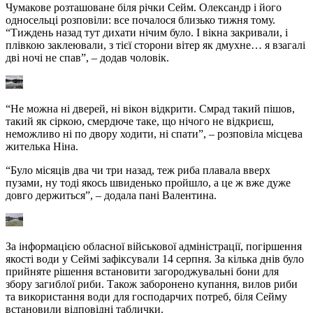
Чумакове розташоване біля річки Сейм. Олександр і його
односельці розповіли: все почалося близько тижня тому.
“Тиждень назад тут дихати нічим було. І вікна закривали, і
плівкою заклеювали, з тієї сторони вітер як дмухне… я взагалі
дві ночі не спав”, – додав чоловік.
“Не можна ні дверей, ні вікон відкрити. Смрад такий пішов,
такий як сіркою, смердюче таке, що нічого не відкриєш,
неможливо ні по двору ходити, ні спати”, – розповіла місцева
жителька Ніна.
“Було місяців два чи три назад, теж риба плавала вверх
пузами, ну тоді якось швиденько пройшло, а це ж вже дуже
довго держиться”, – додала пані Валентина.
За інформацією обласної військової адміністрації, погіршення
якості води у Сеймі зафіксували 14 серпня. За кілька днів було
прийняте рішення встановити загороджувальні бони для
збору загиблої риби. Також заборонено купання, вилов риби
та використання води для господарчих потреб, біля Сейму
встановили відповідні таблички.