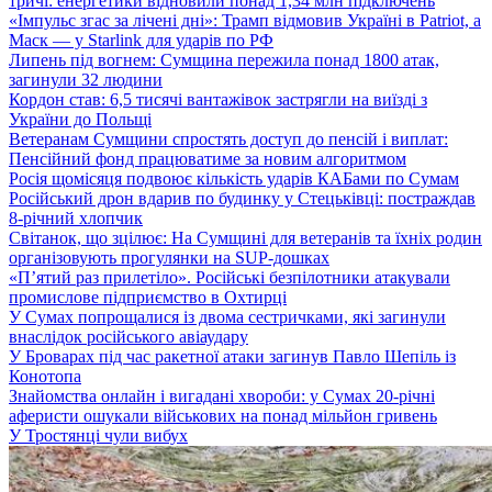
тричі: енергетики відновили понад 1,34 млн підключень
«Імпульс згас за лічені дні»: Трамп відмовив Україні в Patriot, а
Маск — у Starlink для ударів по РФ
Липень під вогнем: Сумщина пережила понад 1800 атак,
загинули 32 людини
Кордон став: 6,5 тисячі вантажівок застрягли на виїзді з
України до Польщі
Ветеранам Сумщини спростять доступ до пенсій і виплат:
Пенсійний фонд працюватиме за новим алгоритмом
Росія щомісяця подвоює кількість ударів КАБами по Сумам
Російський дрон вдарив по будинку у Стецьківці: постраждав
8-річний хлопчик
Світанок, що зцілює: На Сумщині для ветеранів та їхніх родин
організовують прогулянки на SUP-дошках
«П’ятий раз прилетіло». Російські безпілотники атакували
промислове підприємство в Охтирці
У Сумах попрощалися із двома сестричками, які загинули
внаслідок російського авіаудару
У Броварах під час ракетної атаки загинув Павло Шепіль із
Конотопа
Знайомства онлайн і вигадані хвороби: у Сумах 20-річні
аферисти ошукали військових на понад мільйон гривень
У Тростянці чули вибух