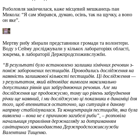
Риболовля закінчилася, каже місцевий мешканець пан
Микола: “Я сам збирався, думаю, осінь, так на щучку, а воно
он яке”.
Мертву рибу збирали представники громади та волонтери.
Воду з Сейму досліджували у кількох лабораторіях області,
зокрема, в лабораторії Держпродспоживслужби.
“В результаті було встановлено залишки хімічних речовин з-
поміж заборонених пестицидів. Проводились дослідження на
наявність залишкової кількості пестицидів. Ці дослідження —
з результатом, який відповідає вимогам максимально
допустимих рівнів цих забруднюючих речовин. Але ми
дослідження ще продовжуємо, тому що рівень забруднення
річки ще наявний, і ми досліджуємо ці показники в динаміці для
того, щоб впевнитися остаточно, що ситуація в даному
напряму стабілізувалася. Та концентрація пестицидів, яка була
виявлена – вона не є причиною загибелі риби”, – розповіла
начальниця управління держнагляду за дотриманням
санітарного законодавства Держпродспоживслужби
Валентина Тищенко.