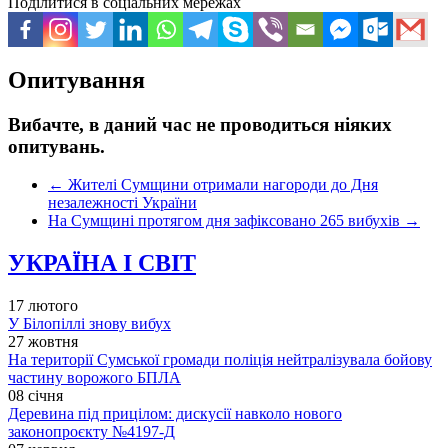
Поділитися в соціальних мережах
Опитування
Вибачте, в даний час не проводиться ніяких
опитувань.
←
Жителі Сумщини отримали нагороди до Дня
незалежності України
На Сумщині протягом дня зафіксовано 265 вибухів
→
УКРАЇНА І СВІТ
17 лютого
У Білопіллі знову вибух
27 жовтня
На території Сумської громади поліція нейтралізувала бойову
частину ворожого БПЛА
08 січня
Деревина під прицілом: дискусії навколо нового
законопроєкту №4197-Д