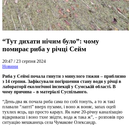
“Тут дихати нічим було”: чому
помирає риба у річці Сейм
20:47 /
23 серпня 2024
Новини
Риба у Сеймі почала гинути з минулого тижня – приблизно
з 14 серпня. Зафіксували погіршення стану води у річці в
лабораторії екологічної інспекції у Сумській області. В
чому причина – в матеріалі Суспільного.
“День-два як почала риба сама по собі тонуть, а то ж такі
плавали “лапті” вверх пузами, і воно ж воняє, запах оцей
тухлих яєць, що просто караул. Як наче 20-річну каналізацію
відкриваєш і воно тхне звідти, вода ж така ж”, – розповів про
ситуацію мешканець села Чумакове Олександр.