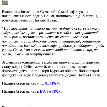
Екологічна інспекція в Сумській області зафіксувала
погіршення якості води у Сеймі, починаючи від 15 серпня,
розповіла речниця Наталія Новак:
“
Найімовірніше причиною загибелі водних біоресурсів стала
задуха, оскільки рівень розчиненого у воді кисню критичний.
Такий рівень розчиненого кисню міг стати наслідком
потрапляння забруднюючих речовин, наприклад, органічного
походження. Екологічна інспекція продовжує відбирати проби
у річці Сейм, і ми в кожній наступній пробі бачимо, що, на
жаль, показники погіршуються”.
За даними екоінспекції, є підстави вважати, що погіршення
стану води у Сеймі може бути пов’язане з активними
бойовими діями на території Курської області. Лабораторні
дослідження води продовжуватимуть, додала Наталя Новак.
Підписуйтесь
на нас у
ТЕЛЕГРАМ
Підписуйтесь
на нас в
ІНСТАГРАМ