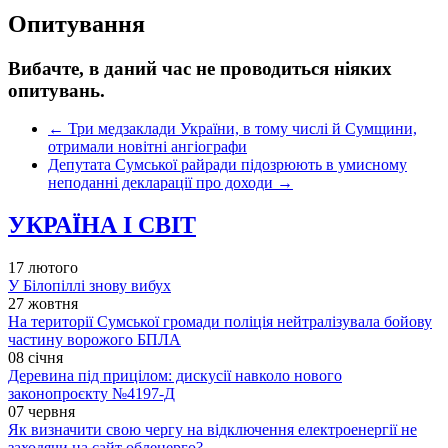
Опитування
Вибачте, в даний час не проводиться ніяких
опитувань.
←
Три медзаклади України, в тому числі й Сумщини,
отримали новітні ангіографи
Депутата Сумської райради підозрюють в умисному
неподанні декларації про доходи
→
УКРАЇНА І СВІТ
17 лютого
У Білопіллі знову вибух
27 жовтня
На території Сумської громади поліція нейтралізувала бойову
частину ворожого БПЛА
08 січня
Деревина під прицілом: дискусії навколо нового
законопроєкту №4197-Д
07 червня
Як визначити свою чергу на відключення електроенергії не
заходячи на сайт обленерго?