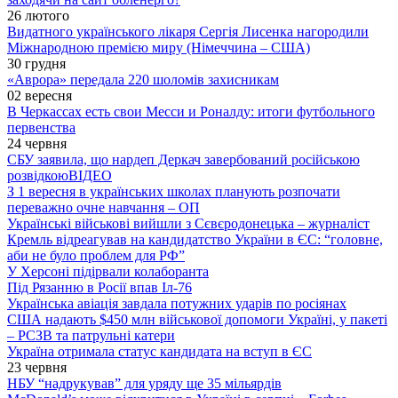
26 лютого
Видатного українського лікаря Сергія Лисенка нагородили
Міжнародною премією миру (Німеччина – США)
30 грудня
«Аврора» передала 220 шоломів захисникам
02 вересня
В Черкассах есть свои Месси и Роналду: итоги футбольного
первенства
24 червня
СБУ заявила, що нардеп Деркач завербований російською
розвідкою
ВІДЕО
З 1 вересня в українських школах планують розпочати
переважно очне навчання – ОП
Українські військові вийшли з Сєвєродонецька – журналіст
Кремль відреагував на кандидатство України в ЄС: “головне,
аби не було проблем для РФ”
У Херсоні підірвали колаборанта
Під Рязанню в Росії впав Іл-76
Українська авіація завдала потужних ударів по росіянах
США надають $450 млн військової допомоги Україні, у пакеті
– РСЗВ та патрульні катери
Україна отримала статус кандидата на вступ в ЄС
23 червня
НБУ “надрукував” для уряду ще 35 мільярдів