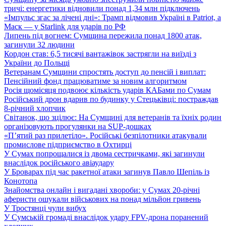
тричі: енергетики відновили понад 1,34 млн підключень
«Імпульс згас за лічені дні»: Трамп відмовив Україні в Patriot, а
Маск — у Starlink для ударів по РФ
Липень під вогнем: Сумщина пережила понад 1800 атак,
загинули 32 людини
Кордон став: 6,5 тисячі вантажівок застрягли на виїзді з
України до Польщі
Ветеранам Сумщини спростять доступ до пенсій і виплат:
Пенсійний фонд працюватиме за новим алгоритмом
Росія щомісяця подвоює кількість ударів КАБами по Сумам
Російський дрон вдарив по будинку у Стецьківці: постраждав
8-річний хлопчик
Світанок, що зцілює: На Сумщині для ветеранів та їхніх родин
організовують прогулянки на SUP-дошках
«П’ятий раз прилетіло». Російські безпілотники атакували
промислове підприємство в Охтирці
У Сумах попрощалися із двома сестричками, які загинули
внаслідок російського авіаудару
У Броварах під час ракетної атаки загинув Павло Шепіль із
Конотопа
Знайомства онлайн і вигадані хвороби: у Сумах 20-річні
аферисти ошукали військових на понад мільйон гривень
У Тростянці чули вибух
У Сумській громаді внаслідок удару FPV-дрона поранений