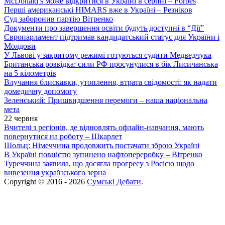
McDonald’s може відкритися в Україні в серпні – Forbes
Перші американські HIMARS вже в Україні – Резніков
Суд заборонив партію Вітренко
Документи про завершення освіти будуть доступні в “Дії”
Європарламент підтримав кандидатський статус для України і
Молдови
У Львові у закритому режимі готуються судити Медведчука
Британська розвідка: сили РФ просунулися в бік Лисичанська
на 5 кілометрів
Влучання блискавки, утоплення, втрата свідомості: як надати
домедичну допомогу
Зеленський: Пришвидшення перемоги – наша національна
мета
22 червня
Вчителі з регіонів, де відновлять офлайн-навчання, мають
повернутися на роботу – Шкарлет
Шольц: Німеччина продовжить постачати зброю Україні
В Україні повністю зупинено нафтопереробку – Вітренко
Туреччина заявила, що досягла прогресу з Росією щодо
вивезення українського зерна
Copyright © 2016 - 2026
Сумські Дебати
.