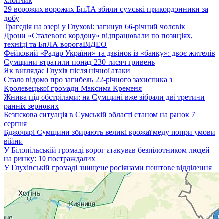
хлопчик
29 ворожих ворожих БпЛА збили сумські прикордонники за
добу
Трагедія на озері у Глухові: загинув 66-річний чоловік
Дрони «Сталевого кордону» відпрацювали по позиціях,
техніці та БпЛА ворога
ВІДЕО
Фейковий «Радар України» та дзвінок із «банку»: двоє жителів
Сумщини втратили понад 230 тисяч гривень
Як виглядає Глухів після нічної атаки
Стало відомо про загибель 22-річного захисника з
Кролевецької громади Максима Кременя
Жнива під обстрілами: на Сумщині вже зібрали дві третини
ранніх зернових
Безпекова ситуація в Сумській області станом на ранок 7
серпня
Бджолярі Сумщини збирають великі врожаї меду попри умови
війни
У Білопільській громаді ворог атакував безпілотником людей
на ринку: 10 постраждалих
У Глухівській громаді знищене росіянами поштове відділення