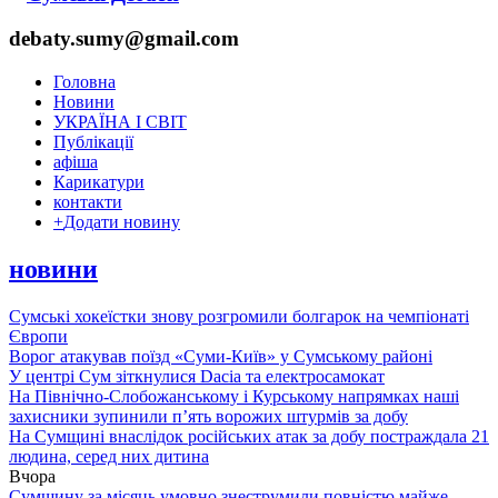
debaty.sumy@gmail.com
Головна
Новини
УКРАЇНА І СВІТ
Публікації
афіша
Карикатури
контакти
+
Додати новину
новини
Сумські хокеїстки знову розгромили болгарок на чемпіонаті
Європи
Ворог атакував поїзд «Суми-Київ» у Сумському районі
У центрі Сум зіткнулися Dacia та електросамокат
На Північно-Слобожанському і Курському напрямках наші
захисники зупинили п’ять ворожих штурмів за добу
На Сумщині внаслідок російських атак за добу постраждала 21
людина, серед них дитина
Вчора
Сумщину за місяць умовно знеструмили повністю майже