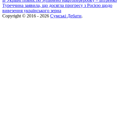
В Україні повністю зупинено нафтопереробку – Вітренко
Туреччина заявила, що досягла прогресу з Росією щодо
вивезення українського зерна
Copyright © 2016 - 2026
Сумські Дебати
.