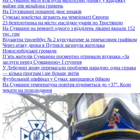
На Сумщині мати втягнула малолітню доньку у крадіжку
майже пів мільйона гривень
На Глухівщині поранені двоє юнаків
Сумські хокеїстки зіграють на чемпіонаті Європи
23 безпілотника на місто: наслідки ударів по Тростянцю
На Сумщині на ремонті одного з відділень лікарні вкрали 152
тис. грн
Відзавтра тролейбус № 2 курсуватиме за тимчасовим графіком
Через атаку дрона в Путивлі загинула жителька
Новослобідської громади
П’ять жителів Сумщини посмертно отримали відзнаки «За
заслуги перед Сумщиною» І ступеня
У Лебедині знову перемагали проблеми нарадою: одна справа
— кілька програм і ще більше звітів
Футбольний півфінал у Сумах завершився бійкою
На Сумщині температура повітря підніметься до +37°. Коли
чекати на похолодання