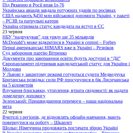
Під Рязанню в Росії впав Іл-76
Українська авіація завдала потужних ударів по росіянах
США надають $450 млн військової допомоги Україні, у пакеті
– РСЗВ та патрульні катери
Україна отримала статус кандидата на вступ в ЄС
23 червня
НБУ “надрукував” для уряду ще 35 мільярдів
McDonald’s може відкритися в Україні в серпні – Forbes
Перші американські HIMARS вже в Україні – Резніков
Суд заборонив партію Вітренко
Документи про завершення освіти будуть доступні в “Дії”
Європарламент підтримав кандидатський статус для України і
Молдови
У Львові у закритому режимі готуються судити Медведчука
Британська розвідка: сили РФ просунулися в бік Лисичанська
на 5 кілометрів
Влучання блискавки, утоплення, втрата свідомості: як надати
домедичну допомогу
Зеленський: Пришвидшення перемоги – наша національна
мета
22 червня
Вчителі з регіонів, де відновлять офлайн-навчання, мають
повернутися на роботу – Шкарлет
Шольц: Німеччина продовжить постачати зброю Україні