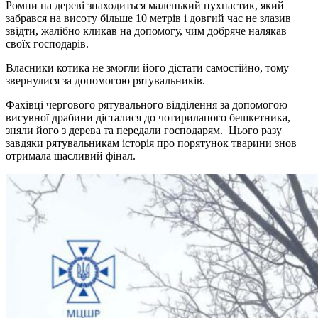
Ромни на дереві знаходиться маленький пухнастик, який
забрався на висоту більше 10 метрів і довгий час не злазив
звідти, жалібно кликав на допомогу, чим добряче налякав
своїх господарів.
Власники котика не змогли його дістати самостійно, тому
звернулися за допомогою рятувальників.
Фахівці чергового рятувального відділення за допомогою
висувної драбини дісталися до чотирилапого бешкетника,
зняли його з дерева та передали господарям. Цього разу
завдяки рятувальникам історія про порятунок тварини знов
отримала щасливий фінал.