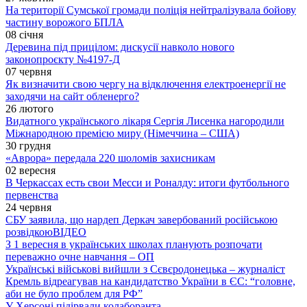
На території Сумської громади поліція нейтралізувала бойову
частину ворожого БПЛА
08 січня
Деревина під прицілом: дискусії навколо нового
законопроєкту №4197-Д
07 червня
Як визначити свою чергу на відключення електроенергії не
заходячи на сайт обленерго?
26 лютого
Видатного українського лікаря Сергія Лисенка нагородили
Міжнародною премією миру (Німеччина – США)
30 грудня
«Аврора» передала 220 шоломів захисникам
02 вересня
В Черкассах есть свои Месси и Роналду: итоги футбольного
первенства
24 червня
СБУ заявила, що нардеп Деркач завербований російською
розвідкою
ВІДЕО
З 1 вересня в українських школах планують розпочати
переважно очне навчання – ОП
Українські військові вийшли з Сєвєродонецька – журналіст
Кремль відреагував на кандидатство України в ЄС: “головне,
аби не було проблем для РФ”
У Херсоні підірвали колаборанта