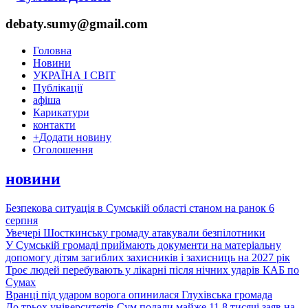
debaty.sumy@gmail.com
Головна
Новини
УКРАЇНА І СВІТ
Публікації
афіша
Карикатури
контакти
+
Додати новину
Оголошення
новини
Безпекова ситуація в Сумській області станом на ранок 6
серпня
Увечері Шосткинську громаду атакували безпілотники
У Сумській громаді приймають документи на матеріальну
допомогу дітям загиблих захисників і захисниць на 2027 рік
Троє людей перебувають у лікарні після нічних ударів КАБ по
Сумах
Вранці під ударом ворога опинилася Глухівська громада
До трьох університетів Сум подали майже 11,8 тисячі заяв на