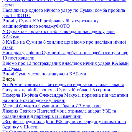
вступ
Наслідки ще одного нічного удару по Сумах: бомба пробила
дах ТЦ
ФОТО
Вночі у Сумах КАБ розірвався біля гуртожитку
машинобудівного коледжу
ФОТО
У Сумах розгортають штаб із ліквідації наслідків ударів
КАБами
8 КАБів на Суми за 8 хвилин: що відомо про наслідки нічної
атаки
Наслідки ударів по Сумщині за добу: троє людей загинули, ще
19 постраждали
Відомо про 12 постраждалих внаслідок нічних ударів КАБами
по Сумах
Вночі Суми масовано атакували КАБами
Вчора
Усі Ромни залишаться без води: на водозаборі сталася аварія
Ситуація на лінії фронту в Сумській області 5 серпня
Померла 13-річна Олександра Макуха, поранена під час атаки
на Зноб-Новгородське у червні
Місцеві бюджети Сумщини зібрали 7,3 млрд грн
Лікарня Святого Пантелеймона отримала апарат УЗД та
обладнання від партнерів із Німеччини
«Згорів зсередини». Дрон РФ влучив в середину приватного
будинку у Шостці