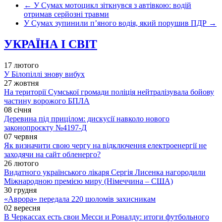
←
У Сумах мотоцикл зіткнувся з автівкою: водій
отримав серйозні травми
У Сумах зупинили п’яного водія, який порушив ПДР
→
УКРАЇНА І СВІТ
17 лютого
У Білопіллі знову вибух
27 жовтня
На території Сумської громади поліція нейтралізувала бойову
частину ворожого БПЛА
08 січня
Деревина під прицілом: дискусії навколо нового
законопроєкту №4197-Д
07 червня
Як визначити свою чергу на відключення електроенергії не
заходячи на сайт обленерго?
26 лютого
Видатного українського лікаря Сергія Лисенка нагородили
Міжнародною премією миру (Німеччина – США)
30 грудня
«Аврора» передала 220 шоломів захисникам
02 вересня
В Черкассах есть свои Месси и Роналду: итоги футбольного