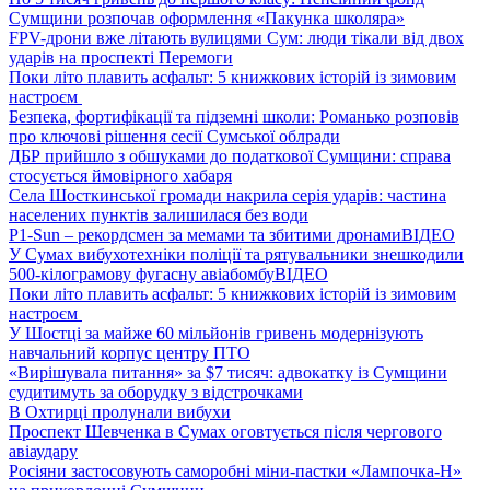
Сумщини розпочав оформлення «Пакунка школяра»
FPV-дрони вже літають вулицями Сум: люди тікали від двох
ударів на проспекті Перемоги
Поки літо плавить асфальт: 5 книжкових історій із зимовим
настроєм
Безпека, фортифікації та підземні школи: Романько розповів
про ключові рішення сесії Сумської облради
ДБР прийшло з обшуками до податкової Сумщини: справа
стосується ймовірного хабаря
Села Шосткинської громади накрила серія ударів: частина
населених пунктів залишилася без води
P1-Sun – рекордсмен за мемами та збитими дронами
ВІДЕО
У Сумах вибухотехніки поліції та рятувальники знешкодили
500-кілограмову фугасну авіабомбу
ВІДЕО
Поки літо плавить асфальт: 5 книжкових історій із зимовим
настроєм
У Шостці за майже 60 мільйонів гривень модернізують
навчальний корпус центру ПТО
«Вирішувала питання» за $7 тисяч: адвокатку із Сумщини
судитимуть за оборудку з відстрочками
В Охтирці пролунали вибухи
Проспект Шевченка в Сумах оговтується після чергового
авіаудару
Росіяни застосовують саморобні міни-пастки «Лампочка-Н»