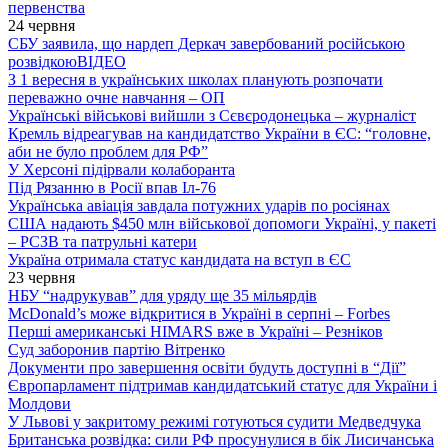
первенства
24 червня
СБУ заявила, що нардеп Деркач завербований російською
розвідкою
ВІДЕО
З 1 вересня в українських школах планують розпочати
переважно очне навчання – ОП
Українські військові вийшли з Сєвєродонецька – журналіст
Кремль відреагував на кандидатство України в ЄС: “головне,
аби не було проблем для РФ”
У Херсоні підірвали колаборанта
Під Рязанню в Росії впав Іл-76
Українська авіація завдала потужних ударів по росіянах
США надають $450 млн військової допомоги Україні, у пакеті
– РСЗВ та патрульні катери
Україна отримала статус кандидата на вступ в ЄС
23 червня
НБУ “надрукував” для уряду ще 35 мільярдів
McDonald’s може відкритися в Україні в серпні – Forbes
Перші американські HIMARS вже в Україні – Резніков
Суд заборонив партію Вітренко
Документи про завершення освіти будуть доступні в “Дії”
Європарламент підтримав кандидатський статус для України і
Молдови
У Львові у закритому режимі готуються судити Медведчука
Британська розвідка: сили РФ просунулися в бік Лисичанська