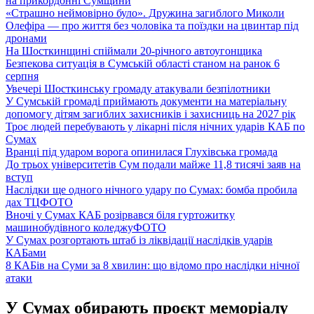
на прикордонні Сумщини
«Страшно неймовірно було». Дружина загиблого Миколи
Олефіра — про життя без чоловіка та поїздки на цвинтар під
дронами
На Шосткинщині спіймали 20-річного автоугонщика
Безпекова ситуація в Сумській області станом на ранок 6
серпня
Увечері Шосткинську громаду атакували безпілотники
У Сумській громаді приймають документи на матеріальну
допомогу дітям загиблих захисників і захисниць на 2027 рік
Троє людей перебувають у лікарні після нічних ударів КАБ по
Сумах
Вранці під ударом ворога опинилася Глухівська громада
До трьох університетів Сум подали майже 11,8 тисячі заяв на
вступ
Наслідки ще одного нічного удару по Сумах: бомба пробила
дах ТЦ
ФОТО
Вночі у Сумах КАБ розірвався біля гуртожитку
машинобудівного коледжу
ФОТО
У Сумах розгортають штаб із ліквідації наслідків ударів
КАБами
8 КАБів на Суми за 8 хвилин: що відомо про наслідки нічної
атаки
У Сумах обирають проєкт меморіалу