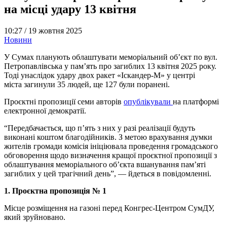
на місці удару 13 квітня
10:27 /
19 жовтня 2025
Новини
У Сумах планують облаштувати меморіальний об’єкт по вул.
Петропавлівська у пам’ять про загиблих 13 квітня 2025 року.
Тоді унаслідок удару двох ракет «Іскандер-М» у центрі
міста загинули 35 людей, ще 127 були поранені.
Проєктні пропозиції семи авторів
опублікували
на платформі
електронної демократії.
“Передбачається, що п’ять з них у разі реалізації будуть
виконані коштом благодійників. З метою врахування думки
жителів громади комісія ініціювала проведення громадського
обговорення щодо визначення кращої проєктної пропозиції з
облаштування меморіального об’єкта вшанування пам’яті
загиблих у цей трагічний день”, — йдеться в повідомленні.
1. Проєктна пропозиція № 1
Місце розміщення на газоні перед Конгрес-Центром СумДУ,
який зруйновано.