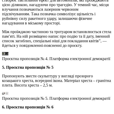
створює тактильний ефект для автомобілів, які проїжджають
цією ділянкою, нагадуючи про трагедію. У темний час, місця
влучання позначаються лазерним червоним
підсвічуванням. Така позначка символізує щільність і
руйнівну силу ракетного удару, залишаючи фізичне
нагадування в міському просторі.
Між проїжджою частиною та тротуаром встановлюється стела
пам’яті. На ній розміщено напис про подію та її дату, іменний
список загиблих, спеціальні ніші для покладання квітів”, —
йдеться у повідомленні-поясненні до проєкту.
Проєктна пропозиція № 4. Платформа електронної демократії
5. Проєктна пропозиція № 5
Пропонують звести скульптуру у вигляді прозорого
козацького хреста, всередині ікона. Матеріал хреста – гранітна
плита. Висота хреста – 2,5 м.
Проєктна пропозиція № 5. Платформа електронної демократії
6. Проєктна пропозиція № 6