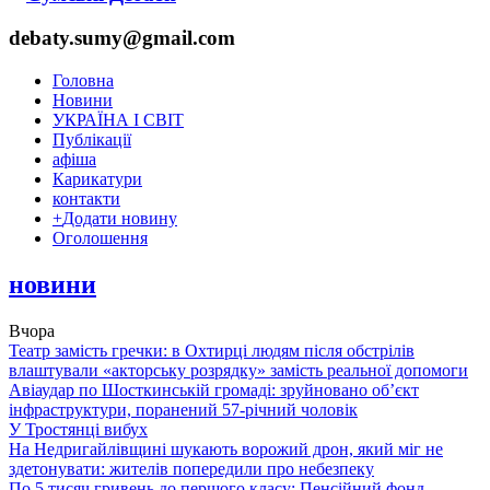
debaty.sumy@gmail.com
Головна
Новини
УКРАЇНА І СВІТ
Публікації
афіша
Карикатури
контакти
+
Додати новину
Оголошення
новини
Вчора
Театр замість гречки: в Охтирці людям після обстрілів
влаштували «акторську розрядку» замість реальної допомоги
Авіаудар по Шосткинській громаді: зруйновано об’єкт
інфраструктури, поранений 57-річний чоловік
У Тростянці вибух
На Недригайлівщині шукають ворожий дрон, який міг не
здетонувати: жителів попередили про небезпеку
По 5 тисяч гривень до першого класу: Пенсійний фонд