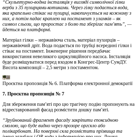
“Скульптурно-водна інсталяція у вигляді символічної гілки
верби з 35 пухирцями-котиками. Через гілку подається вода,
яка крапельно стікає на пухирці, накопичується на кожному з
них, а потім падає краплею на постамент з уламків – як
символ сльози, що проростає з болю та зберігає пам’ять”, —
йдеться на платформі.
Матеріал гілки – нержавіюча сталь, матеріал пухирців –
нержавіючий дріт. Вода подається по трубці всередині гілки і
стікає на постамент. Інженерне рішення передбачає
використання невеликого циркуляційного насоса. Інсталяція
буде розміщуватися перед входом в Конгрес-Центр СумДУ.
Висота композиції – 2,5 метри з постаментом.
Проєктна пропозиція № 6. Платформа електронної демократії
7. Проєктна пропозиція № 7
Для збереження пам’яті про цю трагічну подію пропонують на
відреставрований фасад розмістити дошку пам’яті.
“Зруйнований фрагмент фасаду закріпити епоксидною
смолою, що буде видно через прозоре оргскло або
полікарбонат. На поверхні скла розмістити прізвища та
імена загиблих і QR-коди з інформацією про них. Дошка