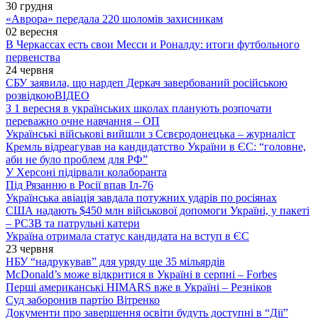
30 грудня
«Аврора» передала 220 шоломів захисникам
02 вересня
В Черкассах есть свои Месси и Роналду: итоги футбольного
первенства
24 червня
СБУ заявила, що нардеп Деркач завербований російською
розвідкою
ВІДЕО
З 1 вересня в українських школах планують розпочати
переважно очне навчання – ОП
Українські військові вийшли з Сєвєродонецька – журналіст
Кремль відреагував на кандидатство України в ЄС: “головне,
аби не було проблем для РФ”
У Херсоні підірвали колаборанта
Під Рязанню в Росії впав Іл-76
Українська авіація завдала потужних ударів по росіянах
США надають $450 млн військової допомоги Україні, у пакеті
– РСЗВ та патрульні катери
Україна отримала статус кандидата на вступ в ЄС
23 червня
НБУ “надрукував” для уряду ще 35 мільярдів
McDonald’s може відкритися в Україні в серпні – Forbes
Перші американські HIMARS вже в Україні – Резніков
Суд заборонив партію Вітренко
Документи про завершення освіти будуть доступні в “Дії”