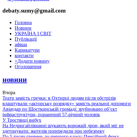
debaty.sumy@gmail.com
Головна
Новини
УКРАЇНА І СВІТ
Публікації
афіша
Карикатури
контакти
+
Додати новину
Оголошення
новини
Вчора
Театр замість гречки: в Охтирці людям після обстрілів
влаштували «акторську розрядку» замість реальної допомоги
Авіаудар по Шосткинській громаді: зруйновано об’єкт
інфраструктури, поранений 57-річний чоловік
У Тростянці вибух
На Недригайлівщині шукають ворожий дрон, який міг не
здетонувати: жителів попередили про небезпеку
По 5 тисяч гривень до першого класу: Пенсійний фонд