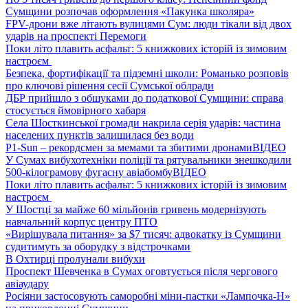
Сумщини розпочав оформлення «Пакунка школяра»
FPV-дрони вже літають вулицями Сум: люди тікали від двох
ударів на проспекті Перемоги
Поки літо плавить асфальт: 5 книжкових історій із зимовим
настроєм
Безпека, фортифікації та підземні школи: Романько розповів
про ключові рішення сесії Сумської облради
ДБР прийшло з обшуками до податкової Сумщини: справа
стосується ймовірного хабаря
Села Шосткинської громади накрила серія ударів: частина
населених пунктів залишилася без води
P1-Sun – рекордсмен за мемами та збитими дронами
ВІДЕО
У Сумах вибухотехніки поліції та рятувальники знешкодили
500-кілограмову фугасну авіабомбу
ВІДЕО
Поки літо плавить асфальт: 5 книжкових історій із зимовим
настроєм
У Шостці за майже 60 мільйонів гривень модернізують
навчальний корпус центру ПТО
«Вирішувала питання» за $7 тисяч: адвокатку із Сумщини
судитимуть за оборудку з відстрочками
В Охтирці пролунали вибухи
Проспект Шевченка в Сумах оговтується після чергового
авіаудару
Росіяни застосовують саморобні міни-пастки «Лампочка-Н»