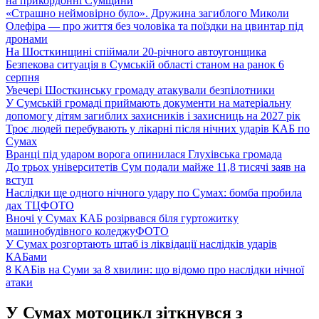
на прикордонні Сумщини
«Страшно неймовірно було». Дружина загиблого Миколи
Олефіра — про життя без чоловіка та поїздки на цвинтар під
дронами
На Шосткинщині спіймали 20-річного автоугонщика
Безпекова ситуація в Сумській області станом на ранок 6
серпня
Увечері Шосткинську громаду атакували безпілотники
У Сумській громаді приймають документи на матеріальну
допомогу дітям загиблих захисників і захисниць на 2027 рік
Троє людей перебувають у лікарні після нічних ударів КАБ по
Сумах
Вранці під ударом ворога опинилася Глухівська громада
До трьох університетів Сум подали майже 11,8 тисячі заяв на
вступ
Наслідки ще одного нічного удару по Сумах: бомба пробила
дах ТЦ
ФОТО
Вночі у Сумах КАБ розірвався біля гуртожитку
машинобудівного коледжу
ФОТО
У Сумах розгортають штаб із ліквідації наслідків ударів
КАБами
8 КАБів на Суми за 8 хвилин: що відомо про наслідки нічної
атаки
У Сумах мотоцикл зіткнувся з