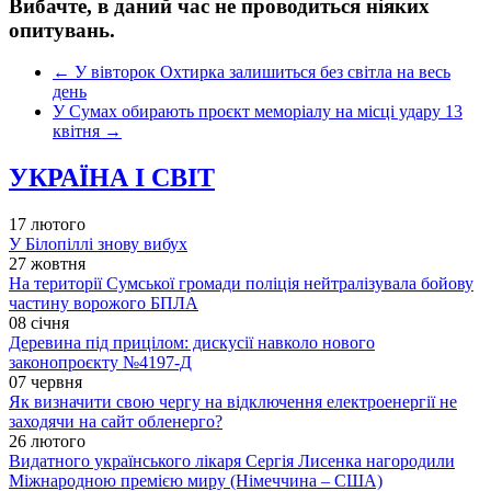
Вибачте, в даний час не проводиться ніяких
опитувань.
←
У вівторок Охтирка залишиться без світла на весь
день
У Сумах обирають проєкт меморіалу на місці удару 13
квітня
→
УКРАЇНА І СВІТ
17 лютого
У Білопіллі знову вибух
27 жовтня
На території Сумської громади поліція нейтралізувала бойову
частину ворожого БПЛА
08 січня
Деревина під прицілом: дискусії навколо нового
законопроєкту №4197-Д
07 червня
Як визначити свою чергу на відключення електроенергії не
заходячи на сайт обленерго?
26 лютого
Видатного українського лікаря Сергія Лисенка нагородили
Міжнародною премією миру (Німеччина – США)