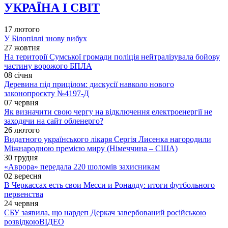
УКРАЇНА І СВІТ
17 лютого
У Білопіллі знову вибух
27 жовтня
На території Сумської громади поліція нейтралізувала бойову
частину ворожого БПЛА
08 січня
Деревина під прицілом: дискусії навколо нового
законопроєкту №4197-Д
07 червня
Як визначити свою чергу на відключення електроенергії не
заходячи на сайт обленерго?
26 лютого
Видатного українського лікаря Сергія Лисенка нагородили
Міжнародною премією миру (Німеччина – США)
30 грудня
«Аврора» передала 220 шоломів захисникам
02 вересня
В Черкассах есть свои Месси и Роналду: итоги футбольного
первенства
24 червня
СБУ заявила, що нардеп Деркач завербований російською
розвідкою
ВІДЕО