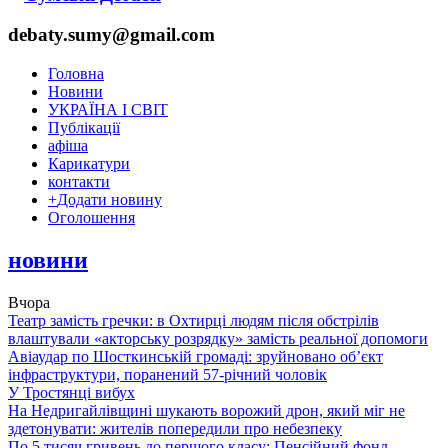
debaty.sumy@gmail.com
Головна
Новини
УКРАЇНА І СВІТ
Публікації
афіша
Карикатури
контакти
+
Додати новину
Оголошення
новини
Вчора
Театр замість гречки: в Охтирці людям після обстрілів
влаштували «акторську розрядку» замість реальної допомоги
Авіаудар по Шосткинській громаді: зруйновано об’єкт
інфраструктури, поранений 57-річний чоловік
У Тростянці вибух
На Недригайлівщині шукають ворожий дрон, який міг не
здетонувати: жителів попередили про небезпеку
По 5 тисяч гривень до першого класу: Пенсійний фонд