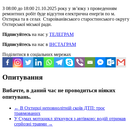
З 08:00 до 18:00 21.10.2025 року у зв’язку з проведенням
ремонтних робіт буде відсутня електрична енергія по м.
Охтирка та в селах Староіванівського старостинського округу
Охтирської міської ради.
Підписуйтесь
на нас у
ТЕЛЕГРАМ
Підписуйтесь
на нас в
ІНСТАГРАМ
Поділитися в соціальних мережах
Опитування
Вибачте, в даний час не проводиться ніяких
опитувань.
←
В Охтирці неповнолітній скоїв ДТП: троє
травмованих
У Сумах мотоцикл зіткнувся з автівкою: водій отримав
серйозні травми
→