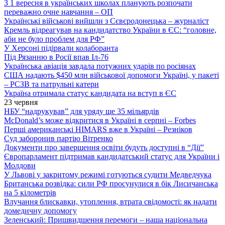
З 1 вересня в українських школах планують розпочати
переважно очне навчання – ОП
Українські військові вийшли з Сєвєродонецька – журналіст
Кремль відреагував на кандидатство України в ЄС: “головне,
аби не було проблем для РФ”
У Херсоні підірвали колаборанта
Під Рязанню в Росії впав Іл-76
Українська авіація завдала потужних ударів по росіянах
США надають $450 млн військової допомоги Україні, у пакеті
– РСЗВ та патрульні катери
Україна отримала статус кандидата на вступ в ЄС
23 червня
НБУ “надрукував” для уряду ще 35 мільярдів
McDonald’s може відкритися в Україні в серпні – Forbes
Перші американські HIMARS вже в Україні – Резніков
Суд заборонив партію Вітренко
Документи про завершення освіти будуть доступні в “Дії”
Європарламент підтримав кандидатський статус для України і
Молдови
У Львові у закритому режимі готуються судити Медведчука
Британська розвідка: сили РФ просунулися в бік Лисичанська
на 5 кілометрів
Влучання блискавки, утоплення, втрата свідомості: як надати
домедичну допомогу
Зеленський: Пришвидшення перемоги – наша національна