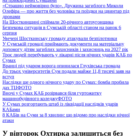
на прикордонні Сумщини
«Страшно неймовірно було». Дружина загиблого Миколи
Олефіра — про життя без чоловіка та поїздки на цвинтар під
дронами
На Шосткинщині спіймали 20-річного автоугонщика
Безпекова ситуація в Сумській області станом на ранок 6
серпня
Увечері Шосткинську громаду атакували безпілотники
У Сумській громаді приймають документи на матеріальну
допомогу дітям загиблих захисників і захисниць на 2027 рік
Троє людей перебувають у лікарні після нічних ударів КАБ по
Сумах
Вранці під ударом ворога опинилася Глухівська громада
До трьох університетів Сум подали майже 11,8 тисячі заяв на
вступ
Наслідки ще одного нічного удару по Сумах: бомба пробила
дах ТЦ
ФОТО
Вночі у Сумах КАБ розірвався біля гуртожитку
машинобудівного коледжу
ФОТО
У Сумах розгортають штаб із ліквідації наслідків ударів
КАБами
8 КАБів на Суми за 8 хвилин: що відомо про наслідки нічної
атаки
У вівторок Охтирка залишиться без