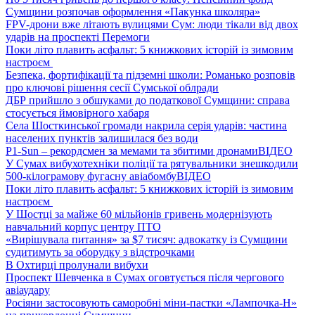
Сумщини розпочав оформлення «Пакунка школяра»
FPV-дрони вже літають вулицями Сум: люди тікали від двох
ударів на проспекті Перемоги
Поки літо плавить асфальт: 5 книжкових історій із зимовим
настроєм
Безпека, фортифікації та підземні школи: Романько розповів
про ключові рішення сесії Сумської облради
ДБР прийшло з обшуками до податкової Сумщини: справа
стосується ймовірного хабаря
Села Шосткинської громади накрила серія ударів: частина
населених пунктів залишилася без води
P1-Sun – рекордсмен за мемами та збитими дронами
ВІДЕО
У Сумах вибухотехніки поліції та рятувальники знешкодили
500-кілограмову фугасну авіабомбу
ВІДЕО
Поки літо плавить асфальт: 5 книжкових історій із зимовим
настроєм
У Шостці за майже 60 мільйонів гривень модернізують
навчальний корпус центру ПТО
«Вирішувала питання» за $7 тисяч: адвокатку із Сумщини
судитимуть за оборудку з відстрочками
В Охтирці пролунали вибухи
Проспект Шевченка в Сумах оговтується після чергового
авіаудару
Росіяни застосовують саморобні міни-пастки «Лампочка-Н»