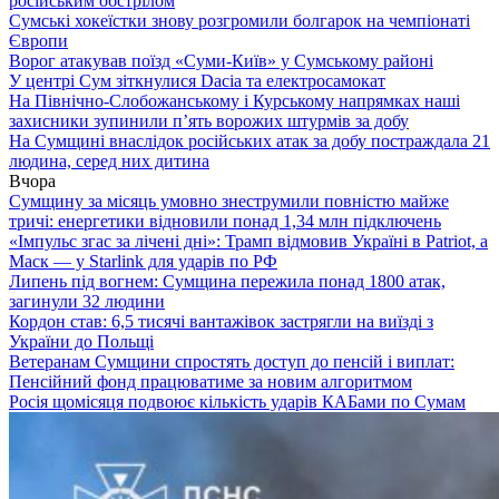
російським обстрілом
Сумські хокеїстки знову розгромили болгарок на чемпіонаті
Європи
Ворог атакував поїзд «Суми-Київ» у Сумському районі
У центрі Сум зіткнулися Dacia та електросамокат
На Північно-Слобожанському і Курському напрямках наші
захисники зупинили п’ять ворожих штурмів за добу
На Сумщині внаслідок російських атак за добу постраждала 21
людина, серед них дитина
Вчора
Сумщину за місяць умовно знеструмили повністю майже
тричі: енергетики відновили понад 1,34 млн підключень
«Імпульс згас за лічені дні»: Трамп відмовив Україні в Patriot, а
Маск — у Starlink для ударів по РФ
Липень під вогнем: Сумщина пережила понад 1800 атак,
загинули 32 людини
Кордон став: 6,5 тисячі вантажівок застрягли на виїзді з
України до Польщі
Ветеранам Сумщини спростять доступ до пенсій і виплат:
Пенсійний фонд працюватиме за новим алгоритмом
Росія щомісяця подвоює кількість ударів КАБами по Сумам