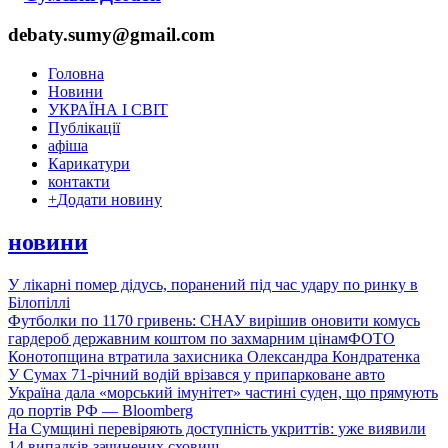
debaty.sumy@gmail.com
Головна
Новини
УКРАЇНА І СВІТ
Публікації
афіша
Карикатури
контакти
+
Додати новину
новини
У лікарні помер дідусь, поранений під час удару по ринку в
Білопіллі
Футболки по 1170 гривень: СНАУ вирішив оновити комусь
гардероб державним коштом по захмарним цінам
ФОТО
Конотопщина втратила захисника Олександра Кондратенка
У Сумах 71-річний водій врізався у припарковане авто
Україна дала «морський імунітет» частині суден, що прямують
до портів РФ — Bloomberg
На Сумщині перевіряють доступність укриттів: уже виявили
14 випадків зачинених сховищ