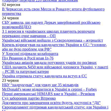
«Аврора» передала 220 шоломів захисникам
02 вересня
В Черкассах есть свои Месси и Роналду: итоги футбольного
первенства
24 червня
СБУ заявила, що нардеп Деркач завербований російською
розвідкою
ВІДЕО
З 1 вересня в українських школах планують розпочати
переважно очне навчання – ОП
Українські військові вийшли з Сєвєродонецька – журналіст
Кремль відреагував на кандидатство України в ЄС: “головне,
аби не було проблем для РФ”
У Херсоні підірвали колаборанта
Під Рязанню в Росії впав Іл-76
Українська авіація завдала потужних ударів по росіянах
США надають $450 млн військової допомоги Україні, у пакеті
– РСЗВ та патрульні катери
Україна отримала статус кандидата на вступ в ЄС
23 червня
НБУ “надрукував” для уряду ще 35 мільярдів
McDonald’s може відкритися в Україні в серпні – Forbes
Перші американські HIMARS вже в Україні – Резніков
Суд заборонив партію Вітренко
Документи про завершення освіти будуть доступні в “Дії”
Європарламент підтримав кандидатський статус для України і