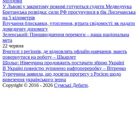
Молдови
У Львові у закритому режимі готуються судити Медведчука
Британська розвідка: сили РФ просунулися в бік Лисичанська
на 5 кілометрів
Влучання блискавки, утоплення, втрата свідомості: як надати
домедичну допомогу
Зеленський: Пришвидшення перемоги – наша національна
мета
22 червня
Вчителі з регіонів, де відновлять офлайн-навчання, мають
повернутися на роботу – Шкарлет
Шольц: Німеччина продовжить постачати зброю Україні
В Україні повністю зупинено нафтопереробку – Вітренко
Туреччина заявила, що досягла прогресу з Росією щодо
вивезення українського зерна
Copyright © 2016 - 2026
Сумські Дебати
.