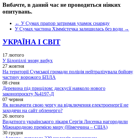
Вибачте, в даний час не проводиться ніяких
опитувань.
←
У Сумах прапор затримав уламок снаряду
У Сумах частина Хіммістечка залишилась без води
→
УКРАЇНА І СВІТ
17 лютого
У Білопіллі знову вибух
27 жовтня
На території Сумської громади поліція нейтралізувала бойову
частину ворожого БПЛА
08 січня
Деревина під прицілом: дискусії навколо нового
законопроєкту №4197-Д
07 червня
Як визначити свою чергу на відключення електроенергії не
заходячи на сайт обленерго?
26 лютого
Видатного українського лікаря Сергія Лисенка нагородили
Міжнародною премією миру (Німеччина – США)
30 грудня