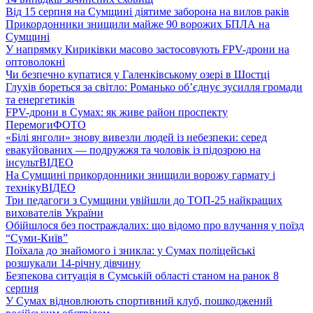
Від 15 серпня на Сумщині діятиме заборона на вилов раків
Прикордонники знищили майже 90 ворожих БПЛА на
Сумщині
У напрямку Кириківки масово застосовують FPV-дрони на
оптоволокні
Чи безпечно купатися у Галенківському озері в Шостці
Глухів бореться за світло: Романько об’єднує зусилля громади
та енергетиків
FPV-дрони в Сумах: як живе район проспекту
Перемоги
ФОТО
«Білі янголи» знову вивезли людей із небезпеки: серед
евакуйованих — подружжя та чоловік із підозрою на
інсульт
ВІДЕО
На Сумщині прикордонники знищили ворожу гармату і
техніку
ВІДЕО
Три педагоги з Сумщини увійшли до ТОП-25 найкращих
вихователів України
Обійшлося без постраждалих: що відомо про влучання у поїзд
“Суми-Київ”
Поїхала до знайомого і зникла: у Сумах поліцейські
розшукали 14-річну дівчину
Безпекова ситуація в Сумській області станом на ранок 8
серпня
У Сумах відновлюють спортивний клуб, пошкоджений