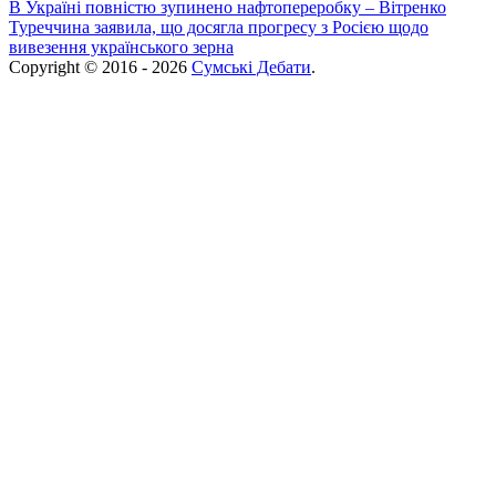
В Україні повністю зупинено нафтопереробку – Вітренко
Туреччина заявила, що досягла прогресу з Росією щодо
вивезення українського зерна
Copyright © 2016 - 2026
Сумські Дебати
.