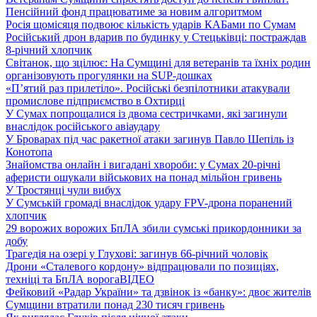
Пенсійний фонд працюватиме за новим алгоритмом
Росія щомісяця подвоює кількість ударів КАБами по Сумам
Російський дрон вдарив по будинку у Стецьківці: постраждав
8-річний хлопчик
Світанок, що зцілює: На Сумщині для ветеранів та їхніх родин
організовують прогулянки на SUP-дошках
«П’ятий раз прилетіло». Російські безпілотники атакували
промислове підприємство в Охтирці
У Сумах попрощалися із двома сестричками, які загинули
внаслідок російського авіаудару
У Броварах під час ракетної атаки загинув Павло Шепіль із
Конотопа
Знайомства онлайн і вигадані хвороби: у Сумах 20-річні
аферисти ошукали військових на понад мільйон гривень
У Тростянці чули вибух
У Сумській громаді внаслідок удару FPV-дрона поранений
хлопчик
29 ворожих ворожих БпЛА збили сумські прикордонники за
добу
Трагедія на озері у Глухові: загинув 66-річний чоловік
Дрони «Сталевого кордону» відпрацювали по позиціях,
техніці та БпЛА ворога
ВІДЕО
Фейковий «Радар України» та дзвінок із «банку»: двоє жителів
Сумщини втратили понад 230 тисяч гривень