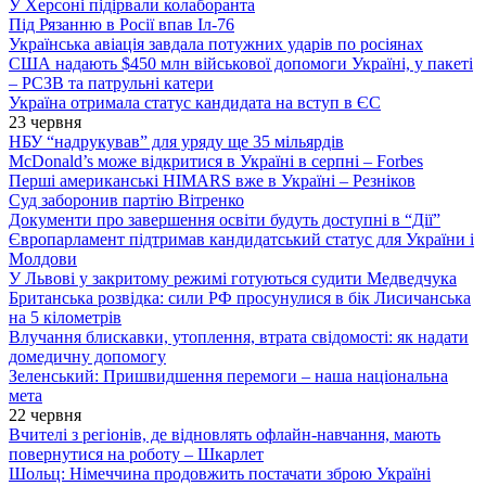
У Херсоні підірвали колаборанта
Під Рязанню в Росії впав Іл-76
Українська авіація завдала потужних ударів по росіянах
США надають $450 млн військової допомоги Україні, у пакеті
– РСЗВ та патрульні катери
Україна отримала статус кандидата на вступ в ЄС
23 червня
НБУ “надрукував” для уряду ще 35 мільярдів
McDonald’s може відкритися в Україні в серпні – Forbes
Перші американські HIMARS вже в Україні – Резніков
Суд заборонив партію Вітренко
Документи про завершення освіти будуть доступні в “Дії”
Європарламент підтримав кандидатський статус для України і
Молдови
У Львові у закритому режимі готуються судити Медведчука
Британська розвідка: сили РФ просунулися в бік Лисичанська
на 5 кілометрів
Влучання блискавки, утоплення, втрата свідомості: як надати
домедичну допомогу
Зеленський: Пришвидшення перемоги – наша національна
мета
22 червня
Вчителі з регіонів, де відновлять офлайн-навчання, мають
повернутися на роботу – Шкарлет
Шольц: Німеччина продовжить постачати зброю Україні