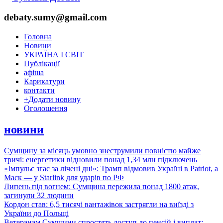
debaty.sumy@gmail.com
Головна
Новини
УКРАЇНА І СВІТ
Публікації
афіша
Карикатури
контакти
+
Додати новину
Оголошення
новини
Сумщину за місяць умовно знеструмили повністю майже
тричі: енергетики відновили понад 1,34 млн підключень
«Імпульс згас за лічені дні»: Трамп відмовив Україні в Patriot, а
Маск — у Starlink для ударів по РФ
Липень під вогнем: Сумщина пережила понад 1800 атак,
загинули 32 людини
Кордон став: 6,5 тисячі вантажівок застрягли на виїзді з
України до Польщі
Ветеранам Сумщини спростять доступ до пенсій і виплат: