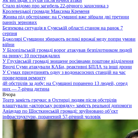
Як виглядає Глухів після нічної атаки
Стало відомо про загибель 22-річного захисника з
Кролевецької громади Максима Кременя
Жнива під обстрілами: на Сумщині вже зібрали дві третини
ранніх зернових
Безпекова ситуація в Сумській області станом на ранок 7
серпня
Бджолярі Сумщини збирають великі врожаї меду попри умови
війни
У Білопільській громаді ворог атакував безпілотником людей
на ринку: 10 постраждалих
У Глухівській громаді знищене росіянами поштове відділення
Вночі Суми атакували КАБи, реактивні БПЛА та інші дрони
У Сумах призупинять одну з водонасосних станцій на час
проведення ремонту
48 обстрілів за добу: на Сумщині поранено 13 людей, серед
них — 7-річна дитина
Вчора
Театр замість гречки: в Охтирці людям після обстрілів
влаштували «акторську розрядку» замість реальної допомоги
Авіаудар по Шосткинській громаді: зруйновано об’єкт
інфраструктури, поранений 57-річний чоловік