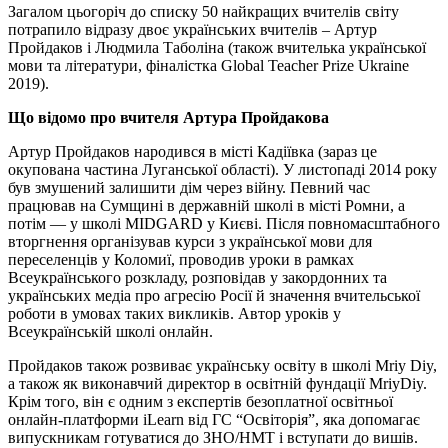
Загалом цьогоріч до списку 50 найкращих вчителів світу
потрапило відразу двоє українських вчителів – Артур
Пройдаков і Людмила Таболіна (також вчителька української
мови та літератури, фіналістка Global Teacher Prize Ukraine
2019).
Що відомо про вчителя Артура Пройдакова
Артур Пройдаков народився в місті Кадіївка (зараз це
окупована частина Луганської області). У листопаді 2014 року
був змушений залишити дім через війну. Певний час
працював на Сумщині в державній школі в місті Ромни, а
потім — у школі MIDGARD у Києві. Після повномасштабного
вторгнення організував курси з української мови для
переселенців у Коломиї, проводив уроки в рамках
Всеукраїнського розкладу, розповідав у закордонних та
українських медіа про агресію Росії й значення вчительської
роботи в умовах таких викликів. Автор уроків у
Всеукраїнській школі онлайн.
Пройдаков також розвиває українську освіту в школі Mriy Diy,
а також як виконавчий директор в освітній фундації MriyDiy.
Крім того, він є одним з експертів безоплатної освітньої
онлайн-платформи iLearn від ГС “Освіторія”, яка допомагає
випускникам готуватися до ЗНО/НМТ і вступати до вишів.