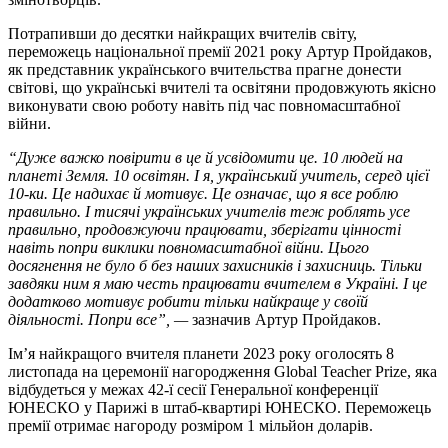
Потрапивши до десятки найкращих вчителів світу,
переможець національної премії 2021 року Артур Пройдаков,
як представник українського вчительства прагне донести
світові, що українські вчителі та освітяни продовжують якісно
виконувати свою роботу навіть під час повномасштабної
війни.
“Дуже важко повірити в це й усвідомити це. 10 людей на
планеті Земля. 10 освітян. І я, український учитель, серед цієї
10-ки. Це надихає й мотивує. Це означає, що я все роблю
правильно. І тисячі українських учителів теж роблять усе
правильно, продовжуючи працювати, зберігати цінності
навіть попри виклики повномасштабної війни. Цього
досягнення не було б без наших захисників і захисниць. Тільки
завдяки ним я маю честь працювати вчителем в Україні. І це
додатково мотивує робити тільки найкраще у своїй
діяльності. Попри все”, —
зазначив Артур Пройдаков.
Ім’я найкращого вчителя планети 2023 року оголосять 8
листопада на церемонії нагородження Global Teacher Prize, яка
відбудеться у межах 42-ї сесії Генеральної конференції
ЮНЕСКО у Парижі в штаб-квартирі ЮНЕСКО. Переможець
премії отримає нагороду розміром 1 мільйон доларів.