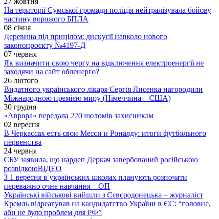
27 жовтня
На території Сумської громади поліція нейтралізувала бойову
частину ворожого БПЛА
08 січня
Деревина під прицілом: дискусії навколо нового
законопроєкту №4197-Д
07 червня
Як визначити свою чергу на відключення електроенергії не
заходячи на сайт обленерго?
26 лютого
Видатного українського лікаря Сергія Лисенка нагородили
Міжнародною премією миру (Німеччина – США)
30 грудня
«Аврора» передала 220 шоломів захисникам
02 вересня
В Черкассах есть свои Месси и Роналду: итоги футбольного
первенства
24 червня
СБУ заявила, що нардеп Деркач завербований російською
розвідкою
ВІДЕО
З 1 вересня в українських школах планують розпочати
переважно очне навчання – ОП
Українські військові вийшли з Сєвєродонецька – журналіст
Кремль відреагував на кандидатство України в ЄС: “головне,
аби не було проблем для РФ”