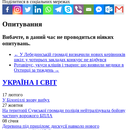
Поділитися в соціальних мережах
Опитування
Вибачте, в даний час не проводиться ніяких
опитувань.
←
У Лебединській громаді визначили нових керівників
шкіл: у чотирьох закладах конкурс не відбувся
Ротавірус, укуси кліщів і тварин: що виявили медики в
Охтирці за тиждень
→
УКРАЇНА І СВІТ
17 лютого
У Білопіллі знову вибух
27 жовтня
На території Сумської громади поліція нейтралізувала бойову
частину ворожого БПЛА
08 січня
Деревина під прицілом: дискусії навколо нового