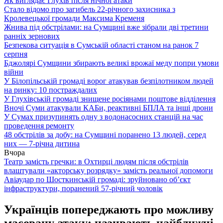
Як виглядає Глухів після нічної атаки
Стало відомо про загибель 22-річного захисника з
Кролевецької громади Максима Кременя
Жнива під обстрілами: на Сумщині вже зібрали дві третини
ранніх зернових
Безпекова ситуація в Сумській області станом на ранок 7
серпня
Бджолярі Сумщини збирають великі врожаї меду попри умови
війни
У Білопільській громаді ворог атакував безпілотником людей
на ринку: 10 постраждалих
У Глухівській громаді знищене росіянами поштове відділення
Вночі Суми атакували КАБи, реактивні БПЛА та інші дрони
У Сумах призупинять одну з водонасосних станцій на час
проведення ремонту
48 обстрілів за добу: на Сумщині поранено 13 людей, серед
них — 7-річна дитина
Вчора
Театр замість гречки: в Охтирці людям після обстрілів
влаштували «акторську розрядку» замість реальної допомоги
Авіаудар по Шосткинській громаді: зруйновано об’єкт
інфраструктури, поранений 57-річний чоловік
Українців попереджають про можливу
масовану атаку: називають найближчі