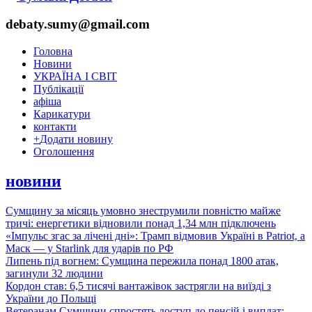
debaty.sumy@gmail.com
Головна
Новини
УКРАЇНА І СВІТ
Публікації
афіша
Карикатури
контакти
+
Додати новину
Оголошення
новини
Сумщину за місяць умовно знеструмили повністю майже
тричі: енергетики відновили понад 1,34 млн підключень
«Імпульс згас за лічені дні»: Трамп відмовив Україні в Patriot, а
Маск — у Starlink для ударів по РФ
Липень під вогнем: Сумщина пережила понад 1800 атак,
загинули 32 людини
Кордон став: 6,5 тисячі вантажівок застрягли на виїзді з
України до Польщі
Ветеранам Сумщини спростять доступ до пенсій і виплат: