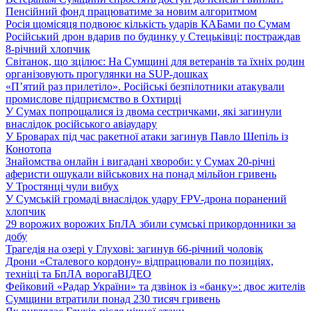
Пенсійний фонд працюватиме за новим алгоритмом
Росія щомісяця подвоює кількість ударів КАБами по Сумам
Російський дрон вдарив по будинку у Стецьківці: постраждав
8-річний хлопчик
Світанок, що зцілює: На Сумщині для ветеранів та їхніх родин
організовують прогулянки на SUP-дошках
«П’ятий раз прилетіло». Російські безпілотники атакували
промислове підприємство в Охтирці
У Сумах попрощалися із двома сестричками, які загинули
внаслідок російського авіаудару
У Броварах під час ракетної атаки загинув Павло Шепіль із
Конотопа
Знайомства онлайн і вигадані хвороби: у Сумах 20-річні
аферисти ошукали військових на понад мільйон гривень
У Тростянці чули вибух
У Сумській громаді внаслідок удару FPV-дрона поранений
хлопчик
29 ворожих ворожих БпЛА збили сумські прикордонники за
добу
Трагедія на озері у Глухові: загинув 66-річний чоловік
Дрони «Сталевого кордону» відпрацювали по позиціях,
техніці та БпЛА ворога
ВІДЕО
Фейковий «Радар України» та дзвінок із «банку»: двоє жителів
Сумщини втратили понад 230 тисяч гривень