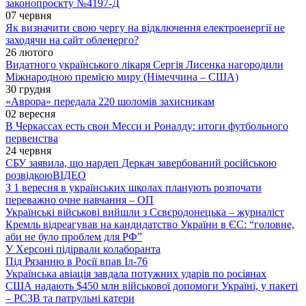
законопроєкту №4197-Д
07 червня
Як визначити свою чергу на відключення електроенергії не
заходячи на сайт обленерго?
26 лютого
Видатного українського лікаря Сергія Лисенка нагородили
Міжнародною премією миру (Німеччина – США)
30 грудня
«Аврора» передала 220 шоломів захисникам
02 вересня
В Черкассах есть свои Месси и Роналду: итоги футбольного
первенства
24 червня
СБУ заявила, що нардеп Деркач завербований російською
розвідкою
ВІДЕО
З 1 вересня в українських школах планують розпочати
переважно очне навчання – ОП
Українські військові вийшли з Сєвєродонецька – журналіст
Кремль відреагував на кандидатство України в ЄС: “головне,
аби не було проблем для РФ”
У Херсоні підірвали колаборанта
Під Рязанню в Росії впав Іл-76
Українська авіація завдала потужних ударів по росіянах
США надають $450 млн військової допомоги Україні, у пакеті
– РСЗВ та патрульні катери