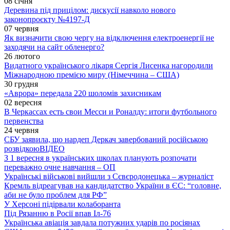
08 січня
Деревина під прицілом: дискусії навколо нового
законопроєкту №4197-Д
07 червня
Як визначити свою чергу на відключення електроенергії не
заходячи на сайт обленерго?
26 лютого
Видатного українського лікаря Сергія Лисенка нагородили
Міжнародною премією миру (Німеччина – США)
30 грудня
«Аврора» передала 220 шоломів захисникам
02 вересня
В Черкассах есть свои Месси и Роналду: итоги футбольного
первенства
24 червня
СБУ заявила, що нардеп Деркач завербований російською
розвідкою
ВІДЕО
З 1 вересня в українських школах планують розпочати
переважно очне навчання – ОП
Українські військові вийшли з Сєвєродонецька – журналіст
Кремль відреагував на кандидатство України в ЄС: “головне,
аби не було проблем для РФ”
У Херсоні підірвали колаборанта
Під Рязанню в Росії впав Іл-76
Українська авіація завдала потужних ударів по росіянах