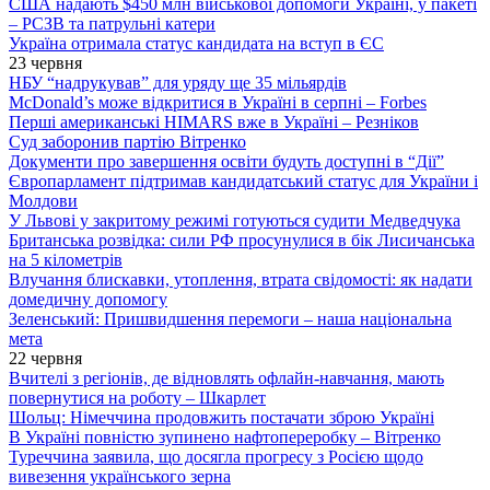
США надають $450 млн військової допомоги Україні, у пакеті
– РСЗВ та патрульні катери
Україна отримала статус кандидата на вступ в ЄС
23 червня
НБУ “надрукував” для уряду ще 35 мільярдів
McDonald’s може відкритися в Україні в серпні – Forbes
Перші американські HIMARS вже в Україні – Резніков
Суд заборонив партію Вітренко
Документи про завершення освіти будуть доступні в “Дії”
Європарламент підтримав кандидатський статус для України і
Молдови
У Львові у закритому режимі готуються судити Медведчука
Британська розвідка: сили РФ просунулися в бік Лисичанська
на 5 кілометрів
Влучання блискавки, утоплення, втрата свідомості: як надати
домедичну допомогу
Зеленський: Пришвидшення перемоги – наша національна
мета
22 червня
Вчителі з регіонів, де відновлять офлайн-навчання, мають
повернутися на роботу – Шкарлет
Шольц: Німеччина продовжить постачати зброю Україні
В Україні повністю зупинено нафтопереробку – Вітренко
Туреччина заявила, що досягла прогресу з Росією щодо
вивезення українського зерна