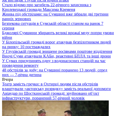
Як виглядає Глухів після нічної атаки
Стало відомо про загибель 22-річного захисника з
Кролевецької громади Максима Кременя
Жнива під обстрілами: на Сумщині вже зібрали дві третини
ранніх зернових
Безпекова ситуація в Сумській області станом на ранок 7
серпня
Бджолярі Сумщини збирають великі врожаї меду попри умови
війни
У Білопільській громаді ворог атакував безпілотником людей
на ринку: 10 постраждалих
У Глухівській громаді знищене росіянами поштове відділення
Вночі Суми атакували КАБи, реактивні БПЛА та інші дрони
У Сумах призупинять одну з водонасосних станцій на час
проведення ремонту
48 обстрілів за добу: на Сумщині поранено 13 людей, серед
них — 7-річна дитина
Вчора
Театр замість гречки: в Охтирці людям після обстрілів
влаштували «акторську розрядку» замість реальної допомоги
Авіаудар по Шосткинській громаді: зруйновано об’єкт
інфраструктури, поранений 57-річний чоловік