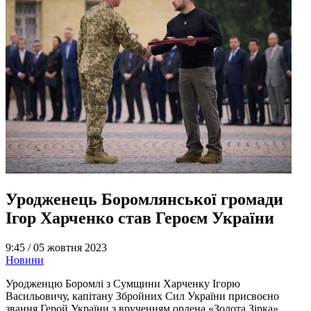
Уродженець Боромлянської громади
Ігор Харченко став Героєм України
9:45 /
05 жовтня 2023
Новини
Уродженцю Боромлі з Сумщини Харченку Ігорю
Васильовичу, капітану Збройних Сил України присвоєно
звання Герой України з врученням ордена «Золота Зірка»