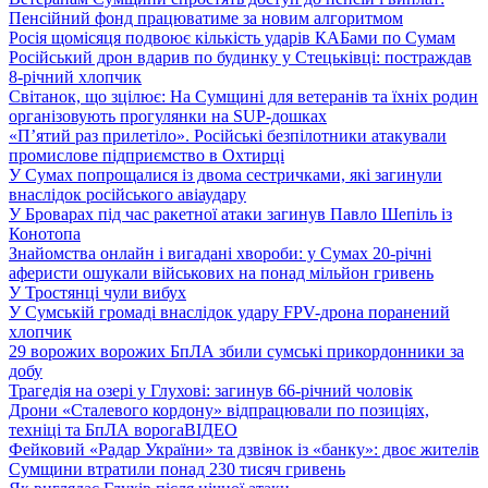
Пенсійний фонд працюватиме за новим алгоритмом
Росія щомісяця подвоює кількість ударів КАБами по Сумам
Російський дрон вдарив по будинку у Стецьківці: постраждав
8-річний хлопчик
Світанок, що зцілює: На Сумщині для ветеранів та їхніх родин
організовують прогулянки на SUP-дошках
«П’ятий раз прилетіло». Російські безпілотники атакували
промислове підприємство в Охтирці
У Сумах попрощалися із двома сестричками, які загинули
внаслідок російського авіаудару
У Броварах під час ракетної атаки загинув Павло Шепіль із
Конотопа
Знайомства онлайн і вигадані хвороби: у Сумах 20-річні
аферисти ошукали військових на понад мільйон гривень
У Тростянці чули вибух
У Сумській громаді внаслідок удару FPV-дрона поранений
хлопчик
29 ворожих ворожих БпЛА збили сумські прикордонники за
добу
Трагедія на озері у Глухові: загинув 66-річний чоловік
Дрони «Сталевого кордону» відпрацювали по позиціях,
техніці та БпЛА ворога
ВІДЕО
Фейковий «Радар України» та дзвінок із «банку»: двоє жителів
Сумщини втратили понад 230 тисяч гривень