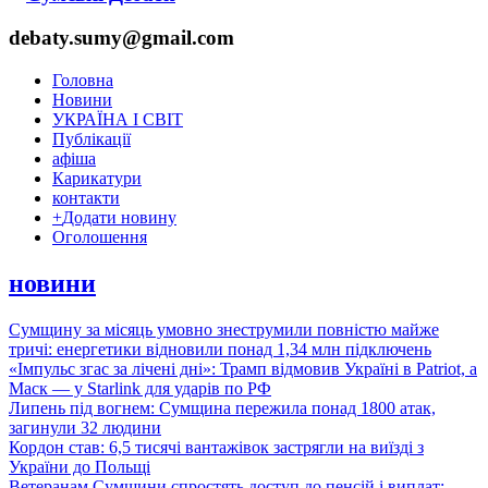
debaty.sumy@gmail.com
Головна
Новини
УКРАЇНА І СВІТ
Публікації
афіша
Карикатури
контакти
+
Додати новину
Оголошення
новини
Сумщину за місяць умовно знеструмили повністю майже
тричі: енергетики відновили понад 1,34 млн підключень
«Імпульс згас за лічені дні»: Трамп відмовив Україні в Patriot, а
Маск — у Starlink для ударів по РФ
Липень під вогнем: Сумщина пережила понад 1800 атак,
загинули 32 людини
Кордон став: 6,5 тисячі вантажівок застрягли на виїзді з
України до Польщі
Ветеранам Сумщини спростять доступ до пенсій і виплат: