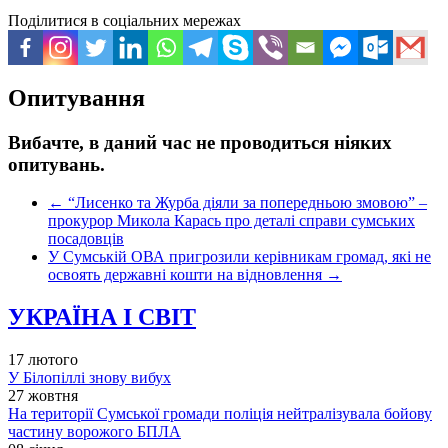
Поділитися в соціальних мережах
Опитування
Вибачте, в даний час не проводиться ніяких
опитувань.
←
“Лисенко та Журба діяли за попередньою змовою” –
прокурор Микола Карась про деталі справи сумських
посадовців
У Сумській ОВА пригрозили керівникам громад, які не
освоять державні кошти на відновлення
→
УКРАЇНА І СВІТ
17 лютого
У Білопіллі знову вибух
27 жовтня
На території Сумської громади поліція нейтралізувала бойову
частину ворожого БПЛА