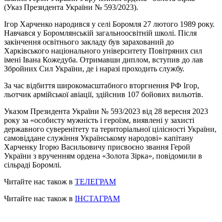
(Указ Президента України № 593/2023).
Ігор Харченко народився у селі Боромля 27 лютого 1989 року.
Навчався у Боромлянській загальноосвітній школі. Після
закінчення освітнього закладу був зарахований до
Харківського національного університету Повітряних сил
імені Івана Кожедуба. Отримавши диплом, вступив до лав
Збройних Сил України, де і наразі проходить службу.
За час відбиття широкомасштабного вторгнення РФ Ігор,
льотчик армійської авіації, здійснив 107 бойових вильотів.
Указом Президента України № 593/2023 від 28 вересня 2023
року за «особисту мужність і героїзм, виявлені у захисті
державного суверенітету та територіальної цілісності України,
самовіддане служіння Українському народові» капітану
Харченку Ігорю Васильовичу присвоєно звання Герой
України з врученням ордена «Золота Зірка», повідомили в
сільраді Боромлі.
Читайте нас також в
ТЕЛЕГРАМ
Читайте нас також в
ІНСТАГРАМ