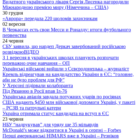
Видатного українського лікаря Сергія Лисенка нагородили
Міжнародною премією миру (Німеччина – США)
30 грудня
«Аврора» передала 220 шоломів захисникам
02 вересня
В Черкассах есть свои Месси и Роналду: итоги футбольного
первенства
24 червня
СБУ заявила, що нардеп Деркач завербований російською
розвідкою
ВІДЕО
З 1 вересня в українських школах планують розпочати
переважно очне навчання – ОП
Українські військові вийшли з Сєвєродонецька – журналіст
Кремль відреагував на кандидатство України в ЄС: “головне,
аби не було проблем для РФ”
У Херсоні підірвали колаборанта
Під Рязанню в Росії впав Іл-76
Українська авіація завдала потужних ударів по росіянах
США надають $450 млн військової допомоги Україні, у пакеті
– РСЗВ та патрульні катери
Україна отримала статус кандидата на вступ в ЄС
23 червня
НБУ “надрукував” для уряду ще 35 мільярдів
McDonald’s може відкритися в Україні в серпні – Forbes
Перші американські HIMARS вже в Україні – Резніков