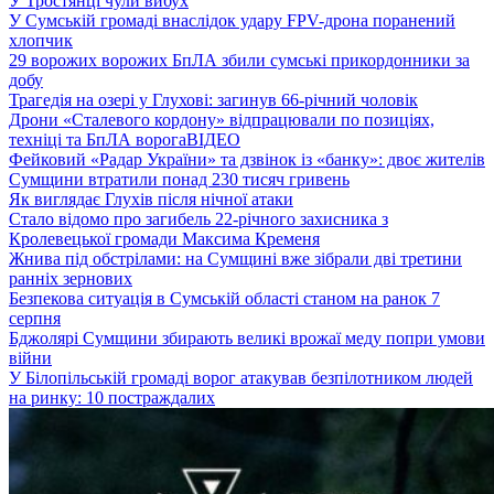
У Тростянці чули вибух
У Сумській громаді внаслідок удару FPV-дрона поранений
хлопчик
29 ворожих ворожих БпЛА збили сумські прикордонники за
добу
Трагедія на озері у Глухові: загинув 66-річний чоловік
Дрони «Сталевого кордону» відпрацювали по позиціях,
техніці та БпЛА ворога
ВІДЕО
Фейковий «Радар України» та дзвінок із «банку»: двоє жителів
Сумщини втратили понад 230 тисяч гривень
Як виглядає Глухів після нічної атаки
Стало відомо про загибель 22-річного захисника з
Кролевецької громади Максима Кременя
Жнива під обстрілами: на Сумщині вже зібрали дві третини
ранніх зернових
Безпекова ситуація в Сумській області станом на ранок 7
серпня
Бджолярі Сумщини збирають великі врожаї меду попри умови
війни
У Білопільській громаді ворог атакував безпілотником людей
на ринку: 10 постраждалих