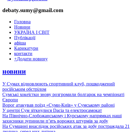
debaty.sumy@gmail.com
Головна
Новини
УКРАЇНА І СВІТ
Публікації
афіша
Карикатури
контакти
+
Додати новину
новини
У Сумах відновлюють спортивний клуб, пошкоджений
російським обстрілом
Сумські хокеїстки знову розгромили болгарок на чемпіонаті
Європи
Ворог атакував поїзд «Суми-Київ» у Сумському районі
У центрі Сум зіткнулися Dacia та електросамокат
На Північно-Слобожанському і Курському напрямках наші
захисники зупинили п’ять ворожих штурмів за добу
На Сумщині внаслідок російських атак за добу постраждала 21
людина, серед них дитина