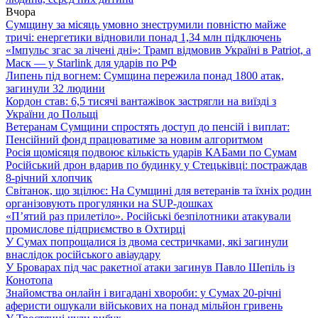
Вчора
Сумщину за місяць умовно знеструмили повністю майже
тричі: енергетики відновили понад 1,34 млн підключень
«Імпульс згас за лічені дні»: Трамп відмовив Україні в Patriot, а
Маск — у Starlink для ударів по РФ
Липень під вогнем: Сумщина пережила понад 1800 атак,
загинули 32 людини
Кордон став: 6,5 тисячі вантажівок застрягли на виїзді з
України до Польщі
Ветеранам Сумщини спростять доступ до пенсій і виплат:
Пенсійний фонд працюватиме за новим алгоритмом
Росія щомісяця подвоює кількість ударів КАБами по Сумам
Російський дрон вдарив по будинку у Стецьківці: постраждав
8-річний хлопчик
Світанок, що зцілює: На Сумщині для ветеранів та їхніх родин
організовують прогулянки на SUP-дошках
«П’ятий раз прилетіло». Російські безпілотники атакували
промислове підприємство в Охтирці
У Сумах попрощалися із двома сестричками, які загинули
внаслідок російського авіаудару
У Броварах під час ракетної атаки загинув Павло Шепіль із
Конотопа
Знайомства онлайн і вигадані хвороби: у Сумах 20-річні
аферисти ошукали військових на понад мільйон гривень