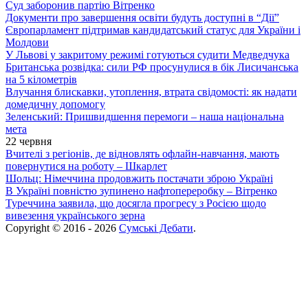
Суд заборонив партію Вітренко
Документи про завершення освіти будуть доступні в “Дії”
Європарламент підтримав кандидатський статус для України і
Молдови
У Львові у закритому режимі готуються судити Медведчука
Британська розвідка: сили РФ просунулися в бік Лисичанська
на 5 кілометрів
Влучання блискавки, утоплення, втрата свідомості: як надати
домедичну допомогу
Зеленський: Пришвидшення перемоги – наша національна
мета
22 червня
Вчителі з регіонів, де відновлять офлайн-навчання, мають
повернутися на роботу – Шкарлет
Шольц: Німеччина продовжить постачати зброю Україні
В Україні повністю зупинено нафтопереробку – Вітренко
Туреччина заявила, що досягла прогресу з Росією щодо
вивезення українського зерна
Copyright © 2016 - 2026
Сумські Дебати
.