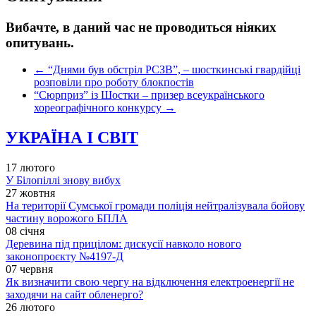
Вибачте, в даний час не проводиться ніяких
опитувань.
←
“Днями був обстріл РСЗВ”, – шосткинські гвардійці
розповіли про роботу блокпостів
“Сюрприз” із Шостки – призер всеукраїнського
хореографічного конкурсу
→
УКРАЇНА І СВІТ
17 лютого
У Білопіллі знову вибух
27 жовтня
На території Сумської громади поліція нейтралізувала бойову
частину ворожого БПЛА
08 січня
Деревина під прицілом: дискусії навколо нового
законопроєкту №4197-Д
07 червня
Як визначити свою чергу на відключення електроенергії не
заходячи на сайт обленерго?
26 лютого