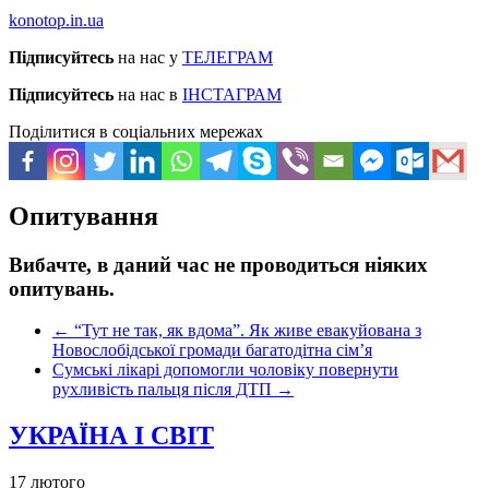
konotop.in.ua
Підписуйтесь
на нас у
ТЕЛЕГРАМ
Підписуйтесь
на нас в
ІНСТАГРАМ
Поділитися в соціальних мережах
Опитування
Вибачте, в даний час не проводиться ніяких
опитувань.
←
“Тут не так, як вдома”. Як живе евакуйована з
Новослобідської громади багатодітна сім’я
Сумські лікарі допомогли чоловіку повернути
рухливість пальця після ДТП
→
УКРАЇНА І СВІТ
17 лютого