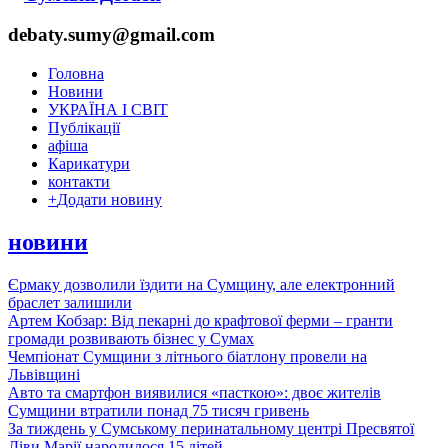
debaty.sumy@gmail.com
Головна
Новини
УКРАЇНА І СВІТ
Публікації
афіша
Карикатури
контакти
+
Додати новину
новини
Єрмаку дозволили їздити на Сумщину, але електронний
браслет залишили
Артем Кобзар: Від пекарні до крафтової ферми – гранти
громади розвивають бізнес у Сумах
Чемпіонат Сумщини з літнього біатлону провели на
Львівщині
Авто та смартфон виявилися «пасткою»: двоє жителів
Сумщини втратили понад 75 тисяч гривень
За тиждень у Сумському перинатальному центрі Пресвятої
Діви Марії народилося 15 дітей