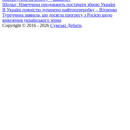
Шольц: Німеччина продовжить постачати зброю Україні
В Україні повністю зупинено нафтопереробку – Вітренко
Туреччина заявила, що досягла прогресу з Росією щодо
вивезення українського зерна
Copyright © 2016 - 2026
Сумські Дебати
.