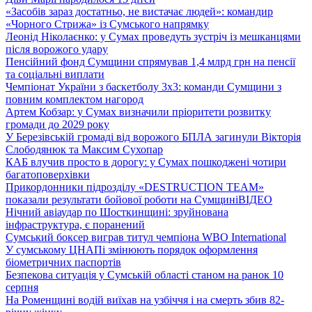
«Засобів зараз достатньо, не вистачає людей»: командир
«Чорного Стрижа» із Сумського напрямку
Леонід Ніколаєнко: у Сумах проведуть зустріч із мешканцями
після ворожого удару
Пенсійний фонд Сумщини спрямував 1,4 млрд грн на пенсії
та соціальні виплати
Чемпіонат України з баскетболу 3х3: команди Сумщини з
повним комплектом нагород
Артем Кобзар: у Сумах визначили пріоритети розвитку
громади до 2029 року
У Березівській громаді від ворожого БПЛА загинули Вікторія
Слободянюк та Максим Сухопар
КАБ влучив просто в дорогу: у Сумах пошкоджені чотири
багатоповерхівки
Прикордонники підрозділу «DESTRUCTION TEAM»
показали результати бойової роботи на Сумщині
ВІДЕО
Нічний авіаудар по Шосткинщині: зруйнована
інфраструктура, є поранений
Сумський боксер виграв титул чемпіона WBO International
У сумському ЦНАПі змінюють порядок оформлення
біометричних паспортів
Безпекова ситуація у Сумській області станом на ранок 10
серпня
На Роменщині водій виїхав на узбіччя і на смерть збив 82-