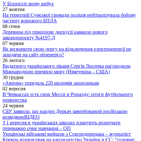
У Білопіллі знову вибух
27 жовтня
На території Сумської громади поліція нейтралізувала бойову
частину ворожого БПЛА
08 січня
Деревина під прицілом: дискусії навколо нового
законопроєкту №4197-Д
07 червня
Як визначити свою чергу на відключення електроенергії не
заходячи на сайт обленерго?
26 лютого
Видатного українського лікаря Сергія Лисенка нагородили
Міжнародною премією миру (Німеччина – США)
30 грудня
«Аврора» передала 220 шоломів захисникам
02 вересня
В Черкассах есть свои Месси и Роналду: итоги футбольного
первенства
24 червня
СБУ заявила, що нардеп Деркач завербований російською
розвідкою
ВІДЕО
З 1 вересня в українських школах планують розпочати
переважно очне навчання – ОП
Українські військові вийшли з Сєвєродонецька – журналіст
Кремль відреагував на кандидатство України в ЄС: “головне,