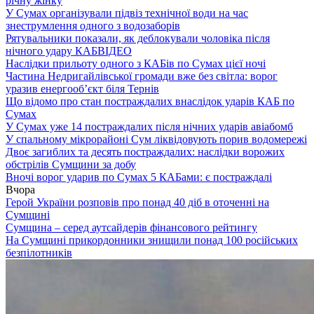
річну жінку
У Сумах організували підвіз технічної води на час
знеструмлення одного з водозаборів
Рятувальники показали, як деблокували чоловіка після
нічного удару КАБ
ВІДЕО
Наслідки прильоту одного з КАБів по Сумах цієї ночі
Частина Недригайлівської громади вже без світла: ворог
уразив енергооб’єкт біля Тернів
Що відомо про стан постраждалих внаслідок ударів КАБ по
Сумах
У Сумах уже 14 постраждалих після нічних ударів авіабомб
У спальному мікрорайоні Сум ліквідовують порив водомережі
Двоє загиблих та десять постраждалих: наслідки ворожих
обстрілів Сумщини за добу
Вночі ворог ударив по Сумах 5 КАБами: є постраждалі
Вчора
Герой України розповів про понад 40 діб в оточенні на
Сумщині
Сумщина – серед аутсайдерів фінансового рейтингу
На Сумщині прикордонники знищили понад 100 російських
безпілотників