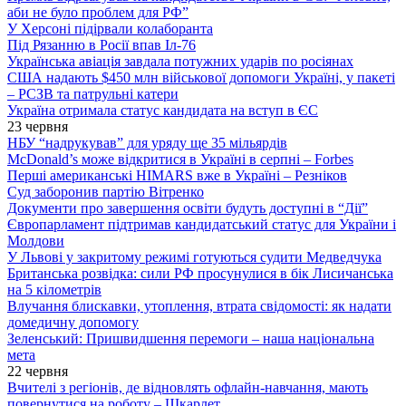
аби не було проблем для РФ”
У Херсоні підірвали колаборанта
Під Рязанню в Росії впав Іл-76
Українська авіація завдала потужних ударів по росіянах
США надають $450 млн військової допомоги Україні, у пакеті
– РСЗВ та патрульні катери
Україна отримала статус кандидата на вступ в ЄС
23 червня
НБУ “надрукував” для уряду ще 35 мільярдів
McDonald’s може відкритися в Україні в серпні – Forbes
Перші американські HIMARS вже в Україні – Резніков
Суд заборонив партію Вітренко
Документи про завершення освіти будуть доступні в “Дії”
Європарламент підтримав кандидатський статус для України і
Молдови
У Львові у закритому режимі готуються судити Медведчука
Британська розвідка: сили РФ просунулися в бік Лисичанська
на 5 кілометрів
Влучання блискавки, утоплення, втрата свідомості: як надати
домедичну допомогу
Зеленський: Пришвидшення перемоги – наша національна
мета
22 червня
Вчителі з регіонів, де відновлять офлайн-навчання, мають
повернутися на роботу – Шкарлет