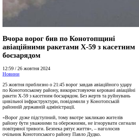
Вчора ворог бив по Конотопщині
авіаційними ракетами Х-59 з касетним
боєзарядом
12:59 /
26 жовтня 2024
Новини
25 жовтня приблизно о 21:45 ворог завдав авіаційного удару
по Конотопському району, використовуючи керовані авіаційні
ракети Х-59 з касетним боєзарядом. Без жертв та руйнувань
цивільної інфраструктури, повідомили у Конотопській
районній державній адміністрації.
«Ворог дуже підступний, тому вкотре закликаю жителів
району бути уважними та обережними, не ігнорувати сигнали
повітряної тривоги. Безпека рятує життя», – наголосив
очільник Конотопського району Павло Дудко.