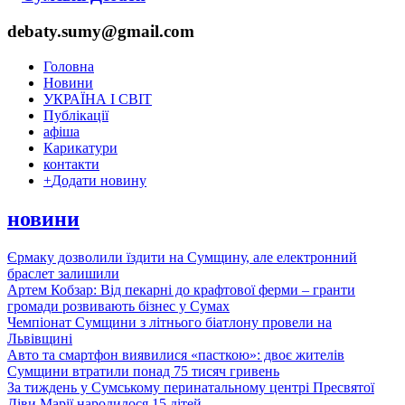
debaty.sumy@gmail.com
Головна
Новини
УКРАЇНА І СВІТ
Публікації
афіша
Карикатури
контакти
+
Додати новину
новини
Єрмаку дозволили їздити на Сумщину, але електронний
браслет залишили
Артем Кобзар: Від пекарні до крафтової ферми – гранти
громади розвивають бізнес у Сумах
Чемпіонат Сумщини з літнього біатлону провели на
Львівщині
Авто та смартфон виявилися «пасткою»: двоє жителів
Сумщини втратили понад 75 тисяч гривень
За тиждень у Сумському перинатальному центрі Пресвятої
Діви Марії народилося 15 дітей