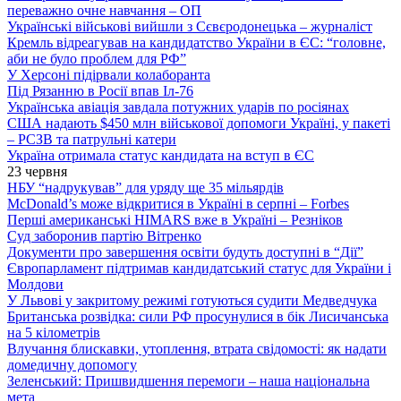
переважно очне навчання – ОП
Українські військові вийшли з Сєвєродонецька – журналіст
Кремль відреагував на кандидатство України в ЄС: “головне,
аби не було проблем для РФ”
У Херсоні підірвали колаборанта
Під Рязанню в Росії впав Іл-76
Українська авіація завдала потужних ударів по росіянах
США надають $450 млн військової допомоги Україні, у пакеті
– РСЗВ та патрульні катери
Україна отримала статус кандидата на вступ в ЄС
23 червня
НБУ “надрукував” для уряду ще 35 мільярдів
McDonald’s може відкритися в Україні в серпні – Forbes
Перші американські HIMARS вже в Україні – Резніков
Суд заборонив партію Вітренко
Документи про завершення освіти будуть доступні в “Дії”
Європарламент підтримав кандидатський статус для України і
Молдови
У Львові у закритому режимі готуються судити Медведчука
Британська розвідка: сили РФ просунулися в бік Лисичанська
на 5 кілометрів
Влучання блискавки, утоплення, втрата свідомості: як надати
домедичну допомогу
Зеленський: Пришвидшення перемоги – наша національна
мета