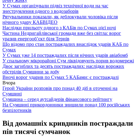
річну жінку
У Сумах організували підвіз технічної води на час
знеструмлення одного з водозаборів
Рятувальники показали, як деблокували чоловіка після
нічного удару КАБ
ВІДЕО
Наслідки прильоту одного з КАБів по Сумах цієї ночі
Частина Недригайлівської громади вже без світла: ворог
уразив енергооб’єкт біля Тернів
Що відомо про стан постраждалих внаслідок ударів КАБ по
Сумах
У Сумах уже 14 постраждалих після нічних ударів авіабомб
У спальному мікрорайоні Сум ліквідовують порив водомережі
Двоє загиблих та десять постраждалих: наслідки ворожих
обстрілів Сумщини за добу
Вночі ворог ударив по Сумах 5 КАБами: є постраждалі
Вчора
Герой України розповів про понад 40 діб в оточенні на
Сумщині
Сумщина – серед аутсайдерів фінансового рейтингу
На Сумщині прикордонники знищили понад 100 російських
безпілотників
Від домашніх кривдників постраждали
пів тисячі сумчанок