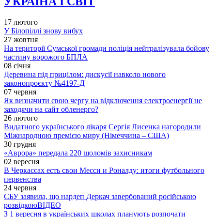
УКРАЇНА І СВІТ
17 лютого
У Білопіллі знову вибух
27 жовтня
На території Сумської громади поліція нейтралізувала бойову
частину ворожого БПЛА
08 січня
Деревина під прицілом: дискусії навколо нового
законопроєкту №4197-Д
07 червня
Як визначити свою чергу на відключення електроенергії не
заходячи на сайт обленерго?
26 лютого
Видатного українського лікаря Сергія Лисенка нагородили
Міжнародною премією миру (Німеччина – США)
30 грудня
«Аврора» передала 220 шоломів захисникам
02 вересня
В Черкассах есть свои Месси и Роналду: итоги футбольного
первенства
24 червня
СБУ заявила, що нардеп Деркач завербований російською
розвідкою
ВІДЕО
З 1 вересня в українських школах планують розпочати