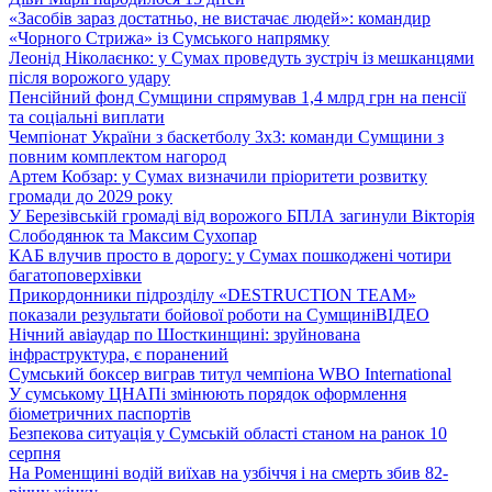
«Засобів зараз достатньо, не вистачає людей»: командир
«Чорного Стрижа» із Сумського напрямку
Леонід Ніколаєнко: у Сумах проведуть зустріч із мешканцями
після ворожого удару
Пенсійний фонд Сумщини спрямував 1,4 млрд грн на пенсії
та соціальні виплати
Чемпіонат України з баскетболу 3х3: команди Сумщини з
повним комплектом нагород
Артем Кобзар: у Сумах визначили пріоритети розвитку
громади до 2029 року
У Березівській громаді від ворожого БПЛА загинули Вікторія
Слободянюк та Максим Сухопар
КАБ влучив просто в дорогу: у Сумах пошкоджені чотири
багатоповерхівки
Прикордонники підрозділу «DESTRUCTION TEAM»
показали результати бойової роботи на Сумщині
ВІДЕО
Нічний авіаудар по Шосткинщині: зруйнована
інфраструктура, є поранений
Сумський боксер виграв титул чемпіона WBO International
У сумському ЦНАПі змінюють порядок оформлення
біометричних паспортів
Безпекова ситуація у Сумській області станом на ранок 10
серпня
На Роменщині водій виїхав на узбіччя і на смерть збив 82-