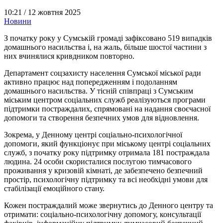
10:21 /
12 жовтня 2025
Новини
З початку року у Сумській громаді зафіксовано 519 випадків
домашнього насильства і, на жаль, більше шостої частини з
них вчинялися кривдником повторно.
Департамент соцзахисту населення Сумської міської ради
активно працює над попередженням і подоланням
домашнього насильства. У тісній співпраці з Сумським
міським центром соціальних служб реалізуються програми
підтримки постраждалих, спрямовані на надання своєчасної
допомоги та створення безпечних умов для відновлення.
Зокрема, у Денному центрі соціально-психологічної
допомоги, який функціонує при міському центрі соціальних
служб, з початку року підтримку отримала 181 постраждала
людина. 24 особи скористалися послугою тимчасового
проживання у кризовій кімнаті, де забезпечено безпечний
простір, психологічну підтримку та всі необхідні умови для
стабілізації емоційного стану.
Кожен постраждалий може звернутись до Денного центру та
отримати: соціально-психологічну допомогу, консультації