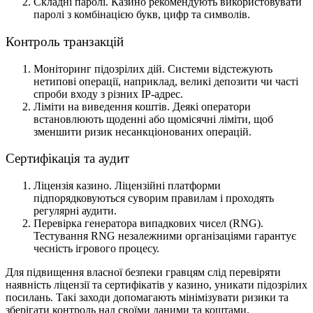
Складні паролі. Казино рекомендують використовувати
паролі з комбінацією букв, цифр та символів.
Контроль транзакцій
Моніторинг підозрілих дій. Системи відстежують
нетипові операції, наприклад, великі депозити чи часті
спроби входу з різних IP-адрес.
Ліміти на виведення коштів. Деякі оператори
встановлюють щоденні або щомісячні ліміти, щоб
зменшити ризик несанкціонованих операцій.
Сертифікація та аудит
Ліцензія казино. Ліцензійні платформи
підпорядковуються суворим правилам і проходять
регулярні аудити.
Перевірка генератора випадкових чисел (RNG).
Тестування RNG незалежними організаціями гарантує
чесність ігрового процесу.
Для підвищення власної безпеки гравцям слід перевіряти
наявність ліцензії та сертифікатів у казино, уникати підозрілих
посилань. Такі заходи допомагають мінімізувати ризики та
зберігати контроль над своїми даними та коштами.