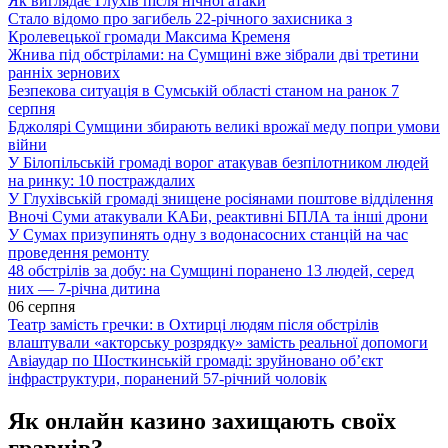
Як виглядає Глухів після нічної атаки
Стало відомо про загибель 22-річного захисника з
Кролевецької громади Максима Кременя
Жнива під обстрілами: на Сумщині вже зібрали дві третини
ранніх зернових
Безпекова ситуація в Сумській області станом на ранок 7
серпня
Бджолярі Сумщини збирають великі врожаї меду попри умови
війни
У Білопільській громаді ворог атакував безпілотником людей
на ринку: 10 постраждалих
У Глухівській громаді знищене росіянами поштове відділення
Вночі Суми атакували КАБи, реактивні БПЛА та інші дрони
У Сумах призупинять одну з водонасосних станцій на час
проведення ремонту
48 обстрілів за добу: на Сумщині поранено 13 людей, серед
них — 7-річна дитина
06 серпня
Театр замість гречки: в Охтирці людям після обстрілів
влаштували «акторську розрядку» замість реальної допомоги
Авіаудар по Шосткинській громаді: зруйновано об’єкт
інфраструктури, поранений 57-річний чоловік
Як онлайн казино захищають своїх
гравців?