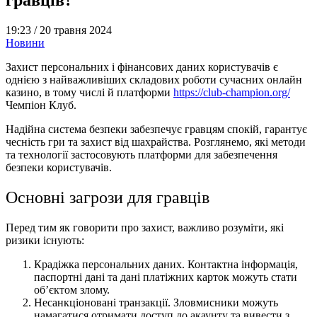
19:23 /
20 травня 2024
Новини
Захист персональних і фінансових даних користувачів є
однією з найважливіших складових роботи сучасних онлайн
казино, в тому числі й платформи
https://club-champion.org/
Чемпіон Клуб.
Надійна система безпеки забезпечує гравцям спокій, гарантує
чесність гри та захист від шахрайства. Розглянемо, які методи
та технології застосовують платформи для забезпечення
безпеки користувачів.
Основні загрози для гравців
Перед тим як говорити про захист, важливо розуміти, які
ризики існують:
Крадіжка персональних даних. Контактна інформація,
паспортні дані та дані платіжних карток можуть стати
об’єктом злому.
Несанкціоновані транзакції. Зловмисники можуть
намагатися отримати доступ до акаунту та вивести з