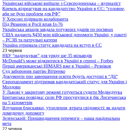
Українські військові вийшли з Сєвєродонецька – журналіст
Кремль відреагував на кандидатство України в ЄС: “головне,
аби не було проблем для РФ”
У Херсоні підірвали колаборанта
Під Рязанню в Росії впав Іл-76
Українська авіація завдала потужних ударів по росіянах
США надають $450 млн військової допомоги Україні, у пакеті
– РСЗВ та патрульні катери
Україна отримала статус кандидата на вступ в ЄС
23 червня
НБУ “надрукував” для уряду ще 35 мільярдів
McDonald’s може відкритися в Україні в серпні – Forbes
Перші американські HIMARS вже в Україні – Резніков
Суд заборонив партію Вітренко
Документи про завершення освіти будуть доступні в “Дії”
Європарламент підтримав кандидатський статус для України і
Молдови
У Львові у закритому режимі готуються судити Медведчука
Британська розвідка: сили РФ просунулися в бік Лисичанська
на 5 кілометрів
Влучання блискавки, утоплення, втрата свідомості: як надати
домедичну допомогу
Зеленський: Пришвидшення перемоги – наша національна
мета
22 червня