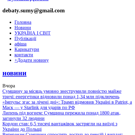
debaty.sumy@gmail.com
Головна
Новини
УКРАЇНА І СВІТ
Публікації
афіша
Карикатури
контакти
+
Додати новину
новини
Вчора
Сумщину за місяць умовно знеструмили повністю майже
тричі: енергетики відновили понад 1,34 млн підключень
«Імпульс згас за лічені дні»: Трамп відмовив Україні в Patriot, а
Маск — у Starlink для ударів по РФ
Липень під вогнем: Сумщина пережила понад 1800 атак,
загинули 32 людини
Кордон став: 6,5 тисячі вантажівок застрягли на виїзді з
України до Польщі
Ветеранам Сумщини спростять доступ до пенсій і виплат: