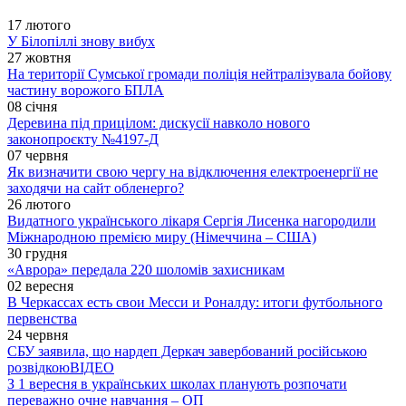
17 лютого
У Білопіллі знову вибух
27 жовтня
На території Сумської громади поліція нейтралізувала бойову
частину ворожого БПЛА
08 січня
Деревина під прицілом: дискусії навколо нового
законопроєкту №4197-Д
07 червня
Як визначити свою чергу на відключення електроенергії не
заходячи на сайт обленерго?
26 лютого
Видатного українського лікаря Сергія Лисенка нагородили
Міжнародною премією миру (Німеччина – США)
30 грудня
«Аврора» передала 220 шоломів захисникам
02 вересня
В Черкассах есть свои Месси и Роналду: итоги футбольного
первенства
24 червня
СБУ заявила, що нардеп Деркач завербований російською
розвідкою
ВІДЕО
З 1 вересня в українських школах планують розпочати
переважно очне навчання – ОП