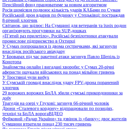
Пенсійний фонд працюватиме за новим алгоритмом
Росія щомісяця подвоює кількість ударів КАБами по Сумам
Російський дрон вдарив по будинку у Стецьківці: постраждав
8-річний хлопчик
Світанок, що зцілює: На Сумщині для ветеранів та їхніх родин
організовують прогулянки на SUP-дошках
«П’ятий раз прилетіло». Російські безпілотники атакували
промислове підприємство в Охтирці
У Сумах попрощалися із двома сестричками, які загинули
внаслідок російського авіаудару
У Броварах під час ракетної атаки загинув Павло Шепіль із
Конотопа
Знайомства онлайн і вигадані хвороби: у Сумах 20-річні
аферисти ошукали військових на понад мільйон гривень
У Тростянці чули вибух
У Сумській громаді внаслідок удару FPV-дрона поранений
хлопчик
29 ворожих ворожих БпЛА збили сумські прикордонники за
добу
Трагедія на озері у Глухові: загинув 66-річний чоловік
Дрони «Сталевого кордону» відпрацювали по позиціях,
техніці та БпЛА ворога
ВІДЕО
Фейковий «Радар України» та дзвінок із «банку»: двоє жителів
Сумщини втратили понад 230 тисяч гривень