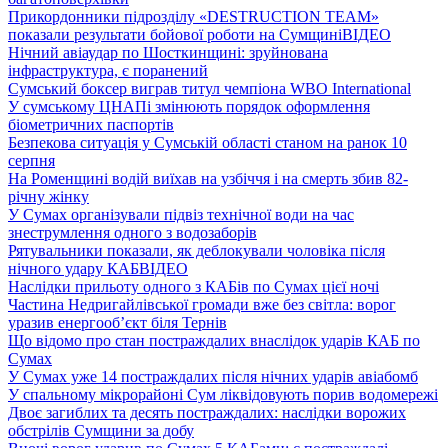
Прикордонники підрозділу «DESTRUCTION TEAM»
показали результати бойової роботи на Сумщині
ВІДЕО
Нічний авіаудар по Шосткинщині: зруйнована
інфраструктура, є поранений
Сумський боксер виграв титул чемпіона WBO International
У сумському ЦНАПі змінюють порядок оформлення
біометричних паспортів
Безпекова ситуація у Сумській області станом на ранок 10
серпня
На Роменщині водій виїхав на узбіччя і на смерть збив 82-
річну жінку
У Сумах організували підвіз технічної води на час
знеструмлення одного з водозаборів
Рятувальники показали, як деблокували чоловіка після
нічного удару КАБ
ВІДЕО
Наслідки прильоту одного з КАБів по Сумах цієї ночі
Частина Недригайлівської громади вже без світла: ворог
уразив енергооб’єкт біля Тернів
Що відомо про стан постраждалих внаслідок ударів КАБ по
Сумах
У Сумах уже 14 постраждалих після нічних ударів авіабомб
У спальному мікрорайоні Сум ліквідовують порив водомережі
Двоє загиблих та десять постраждалих: наслідки ворожих
обстрілів Сумщини за добу