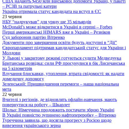
США надають $450 млн військової допомоги Україні, у пакеті
– РСЗВ та патрульні катери
Україна отримала статус кандидата на вступ в ЄС
23 червня
НБУ “надрукував” для уряду ще 35 мільярдів
McDonald’s може відкритися в Україні в серпні – Forbes
Перші американські HIMARS вже в Україні – Резніков
Суд заборонив партію Вітренко
Документи про завершення освіти будуть доступні в “Дії”
Європарламент підтримав кандидатський статус для України і
Молдови
У Львові у закритому режимі готуються судити Медведчука
Британська розвідка: сили РФ просунулися в бік Лисичанська
на 5 кілометрів
Влучання блискавки, утоплення, втрата свідомості: як надати
домедичну допомогу
Зеленський: Пришвидшення перемоги – наша національна
мета
22 червня
Вчителі з регіонів, де відновлять офлайн-навчання, мають
повернутися на роботу – Шкарлет
Шольц: Німеччина продовжить постачати зброю Україні
В Україні повністю зупинено нафтопереробку – Вітренко
Туреччина заявила, що досягла прогресу з Росією щодо
вивезення українського зерна