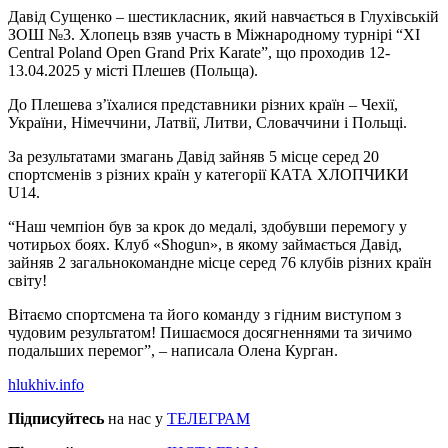
Давід Сущенко – шестикласник, який навчається в Глухівській
ЗОШ №3. Хлопець взяв участь в Міжнародному турнірі “ХІ
Central Poland Open Grand Prix Karate”, що проходив 12-
13.04.2025 у місті Плешев (Польща).
До Плешева з’їхалися представники різних країн – Чехії,
України, Німеччини, Латвії, Литви, Словаччини і Польщі.
За результатами змагань Давід зайняв 5 місце серед 20
спортсменів з різних країн у категорії КАТА ХЛОПЧИКИ
U14.
“Наш чемпіон був за крок до медалі, здобувши перемогу у
чотирьох боях. Клуб «Shogun», в якому займається Давід,
зайняв 2 загальнокомандне місце серед 76 клубів різних країн
світу!
Вітаємо спортсмена та його команду з гідним виступом з
чудовим результатом! Пишаємося досягненнями та зичимо
подальших перемог”, – написала Олена Курган.
hlukhiv.info
Підписуйтесь
на нас у
ТЕЛЕГРАМ