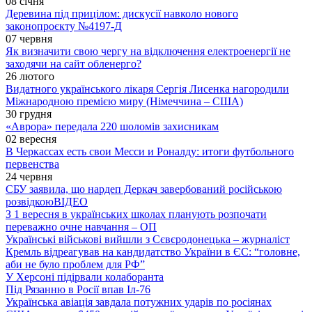
08 січня
Деревина під прицілом: дискусії навколо нового
законопроєкту №4197-Д
07 червня
Як визначити свою чергу на відключення електроенергії не
заходячи на сайт обленерго?
26 лютого
Видатного українського лікаря Сергія Лисенка нагородили
Міжнародною премією миру (Німеччина – США)
30 грудня
«Аврора» передала 220 шоломів захисникам
02 вересня
В Черкассах есть свои Месси и Роналду: итоги футбольного
первенства
24 червня
СБУ заявила, що нардеп Деркач завербований російською
розвідкою
ВІДЕО
З 1 вересня в українських школах планують розпочати
переважно очне навчання – ОП
Українські військові вийшли з Сєвєродонецька – журналіст
Кремль відреагував на кандидатство України в ЄС: “головне,
аби не було проблем для РФ”
У Херсоні підірвали колаборанта
Під Рязанню в Росії впав Іл-76
Українська авіація завдала потужних ударів по росіянах