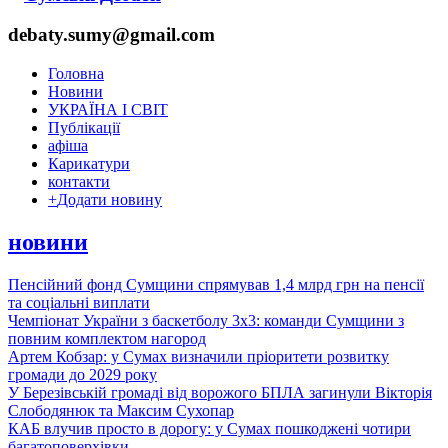
debaty.sumy@gmail.com
Головна
Новини
УКРАЇНА І СВІТ
Публікації
афіша
Карикатури
контакти
+
Додати новину
новини
Пенсійний фонд Сумщини спрямував 1,4 млрд грн на пенсії
та соціальні виплати
Чемпіонат України з баскетболу 3х3: команди Сумщини з
повним комплектом нагород
Артем Кобзар: у Сумах визначили пріоритети розвитку
громади до 2029 року
У Березівській громаді від ворожого БПЛА загинули Вікторія
Слободянюк та Максим Сухопар
КАБ влучив просто в дорогу: у Сумах пошкоджені чотири
багатоповерхівки