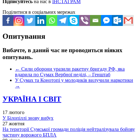
Підписуйтесь
на нас в
ІНСТАГРАМ
Поділитися в соціальних мережах
Опитування
Вибачте, в даний час не проводиться ніяких
опитувань.
←
Сили оборони уразили ракетну бригаду РФ, яка
вдарила по Сумах Вербної неділі, – Генштаб
У Сумах та Конотопі у молодиків вилучили наркотики
→
УКРАЇНА І СВІТ
17 лютого
У Білопіллі знову вибух
27 жовтня
На території Сумської громади поліція нейтралізувала бойову
частину ворожого БПЛА