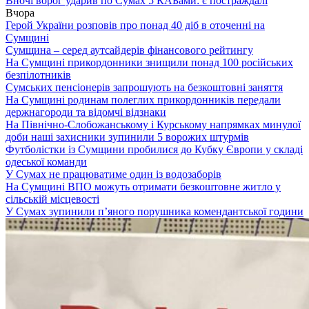
Вночі ворог ударив по Сумах 5 КАБами: є постраждалі
Вчора
Герой України розповів про понад 40 діб в оточенні на
Сумщині
Сумщина – серед аутсайдерів фінансового рейтингу
На Сумщині прикордонники знищили понад 100 російських
безпілотників
Сумських пенсіонерів запрошують на безкоштовні заняття
На Сумщині родинам полеглих прикордонників передали
держнагороди та відомчі відзнаки
На Північно-Слобожанському і Курському напрямках минулої
доби наші захисники зупинили 5 ворожих штурмів
Футболістки із Сумщини пробилися до Кубку Європи у складі
одеської команди
У Сумах не працюватиме один із водозаборів
На Сумщині ВПО можуть отримати безкоштовне житло у
сільській місцевості
У Сумах зупинили п’яного порушника комендантської години