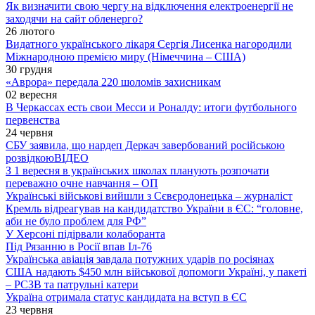
Як визначити свою чергу на відключення електроенергії не
заходячи на сайт обленерго?
26 лютого
Видатного українського лікаря Сергія Лисенка нагородили
Міжнародною премією миру (Німеччина – США)
30 грудня
«Аврора» передала 220 шоломів захисникам
02 вересня
В Черкассах есть свои Месси и Роналду: итоги футбольного
первенства
24 червня
СБУ заявила, що нардеп Деркач завербований російською
розвідкою
ВІДЕО
З 1 вересня в українських школах планують розпочати
переважно очне навчання – ОП
Українські військові вийшли з Сєвєродонецька – журналіст
Кремль відреагував на кандидатство України в ЄС: “головне,
аби не було проблем для РФ”
У Херсоні підірвали колаборанта
Під Рязанню в Росії впав Іл-76
Українська авіація завдала потужних ударів по росіянах
США надають $450 млн військової допомоги Україні, у пакеті
– РСЗВ та патрульні катери
Україна отримала статус кандидата на вступ в ЄС
23 червня