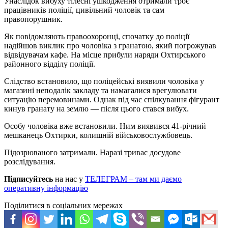
Унаслідок вибуху тілесні ушкодження отримали троє
працівників поліції, цивільний чоловік та сам
правопорушник.
Як повідомляють правоохоронці, спочатку до поліції
надійшов виклик про чоловіка з гранатою, який погрожував
відвідувачам кафе. На місце прибули наряди Охтирського
районного відділу поліції.
Слідство встановило, що поліцейські виявили чоловіка у
магазині неподалік закладу та намагалися врегулювати
ситуацію перемовинами. Однак під час спілкування фігурант
кинув гранату на землю — після цього стався вибух.
Особу чоловіка вже встановили. Ним виявився 41-річний
мешканець Охтирки, колишній військовослужбовець.
Підозрюваного затримали. Наразі триває досудове
розслідування.
Підписуйтесь
на нас у
ТЕЛЕГРАМ – там ми даємо
оперативну інформацію
Поділитися в соціальних мережах