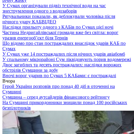
річну жінку
У Сумах організували підвіз технічної води на час
знеструмлення одного з водозаборів
Рятувальники показали, як деблокували чоловіка після
нічного удару КАБ
ВІДЕО
Наслідки прильоту одного з КАБів по Сумах цієї ночі
Частина Недригайлівської громади вже без світла: ворог
уразив енергооб’єкт біля Тернів
Що відомо про стан постраждалих внаслідок ударів КАБ по
Сумах
У Сумах уже 14 постраждалих після нічних ударів авіабомб
У спальному мікрорайоні Сум ліквідовують порив водомережі
Двоє загиблих та десять постраждалих: наслідки ворожих
обстрілів Сумщини за добу
Вночі ворог ударив по Сумах 5 КАБами: є постраждалі
Вчора
Герой України розповів про понад 40 діб в оточенні на
Сумщині
Сумщина – серед аутсайдерів фінансового рейтингу
На Сумщині прикордонники знищили понад 100 російських
безпілотників