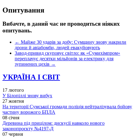
Опитування
Вибачте, в даний час не проводиться ніяких
опитувань.
←
Майже 30 ударів за добу: Сумщину знову накрили
дрони й авіабомби, людей евакуйовують
Завод-привид скуповує світло: як «Сумихімпром»
переплачує десятки мільйонів за електрику для
зупинених цехів
→
УКРАЇНА І СВІТ
17 лютого
У Білопіллі знову вибух
27 жовтня
На території Сумської громади поліція нейтралізувала бойову
частину ворожого БПЛА
08 січня
Деревина під прицілом: дискусії навколо нового
законопроєкту №4197-Д
07 червня