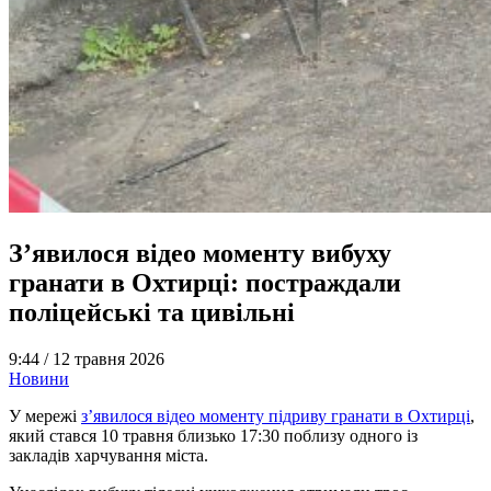
З’явилося відео моменту вибуху
гранати в Охтирці: постраждали
поліцейські та цивільні
9:44 /
12 травня 2026
Новини
У мережі
з’явилося відео моменту підриву гранати в Охтирці
,
який стався 10 травня близько 17:30 поблизу одного із
закладів харчування міста.