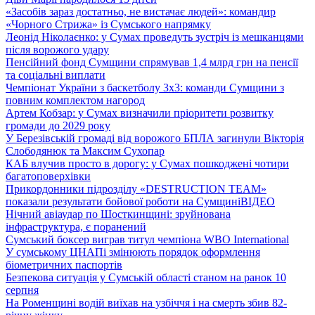
«Засобів зараз достатньо, не вистачає людей»: командир
«Чорного Стрижа» із Сумського напрямку
Леонід Ніколаєнко: у Сумах проведуть зустріч із мешканцями
після ворожого удару
Пенсійний фонд Сумщини спрямував 1,4 млрд грн на пенсії
та соціальні виплати
Чемпіонат України з баскетболу 3х3: команди Сумщини з
повним комплектом нагород
Артем Кобзар: у Сумах визначили пріоритети розвитку
громади до 2029 року
У Березівській громаді від ворожого БПЛА загинули Вікторія
Слободянюк та Максим Сухопар
КАБ влучив просто в дорогу: у Сумах пошкоджені чотири
багатоповерхівки
Прикордонники підрозділу «DESTRUCTION TEAM»
показали результати бойової роботи на Сумщині
ВІДЕО
Нічний авіаудар по Шосткинщині: зруйнована
інфраструктура, є поранений
Сумський боксер виграв титул чемпіона WBO International
У сумському ЦНАПі змінюють порядок оформлення
біометричних паспортів
Безпекова ситуація у Сумській області станом на ранок 10
серпня
На Роменщині водій виїхав на узбіччя і на смерть збив 82-