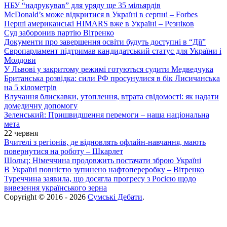
НБУ “надрукував” для уряду ще 35 мільярдів
McDonald’s може відкритися в Україні в серпні – Forbes
Перші американські HIMARS вже в Україні – Резніков
Суд заборонив партію Вітренко
Документи про завершення освіти будуть доступні в “Дії”
Європарламент підтримав кандидатський статус для України і
Молдови
У Львові у закритому режимі готуються судити Медведчука
Британська розвідка: сили РФ просунулися в бік Лисичанська
на 5 кілометрів
Влучання блискавки, утоплення, втрата свідомості: як надати
домедичну допомогу
Зеленський: Пришвидшення перемоги – наша національна
мета
22 червня
Вчителі з регіонів, де відновлять офлайн-навчання, мають
повернутися на роботу – Шкарлет
Шольц: Німеччина продовжить постачати зброю Україні
В Україні повністю зупинено нафтопереробку – Вітренко
Туреччина заявила, що досягла прогресу з Росією щодо
вивезення українського зерна
Copyright © 2016 - 2026
Сумські Дебати
.