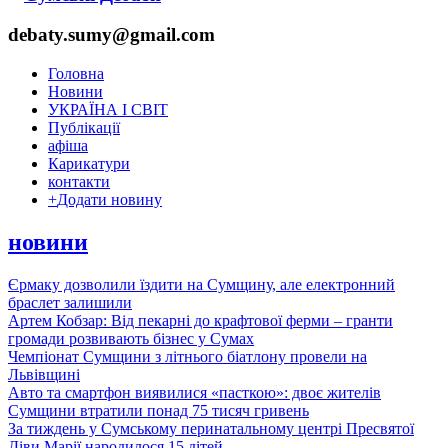
debaty.sumy@gmail.com
Головна
Новини
УКРАЇНА І СВІТ
Публікації
афіша
Карикатури
контакти
+
Додати новину
новини
Єрмаку дозволили їздити на Сумщину, але електронний
браслет залишили
Артем Кобзар: Від пекарні до крафтової ферми – гранти
громади розвивають бізнес у Сумах
Чемпіонат Сумщини з літнього біатлону провели на
Львівщині
Авто та смартфон виявилися «пасткою»: двоє жителів
Сумщини втратили понад 75 тисяч гривень
За тиждень у Сумському перинатальному центрі Пресвятої
Діви Марії народилося 15 дітей