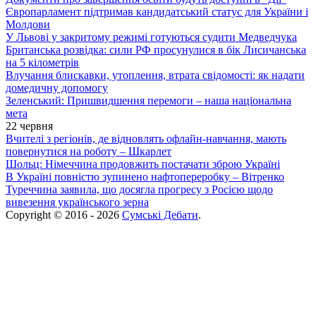
Європарламент підтримав кандидатський статус для України і
Молдови
У Львові у закритому режимі готуються судити Медведчука
Британська розвідка: сили РФ просунулися в бік Лисичанська
на 5 кілометрів
Влучання блискавки, утоплення, втрата свідомості: як надати
домедичну допомогу
Зеленський: Пришвидшення перемоги – наша національна
мета
22 червня
Вчителі з регіонів, де відновлять офлайн-навчання, мають
повернутися на роботу – Шкарлет
Шольц: Німеччина продовжить постачати зброю Україні
В Україні повністю зупинено нафтопереробку – Вітренко
Туреччина заявила, що досягла прогресу з Росією щодо
вивезення українського зерна
Copyright © 2016 - 2026
Сумські Дебати
.