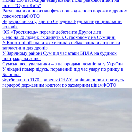
Понад 250 пасажирів евакуювали після ранкової атаки на
потяг “Суми-Київ”
Рятувальники показали фото пошкодженого ворожим дроном
локомотива
ФОТО
Через російські удари по Середина-Буді загинув цивільний
чоловік
ФК «Тростянець» переміг дебютанта Другої ліги
Село на 20 людей: як живуть в Отроховому на Сумщині
У Конотопі обікрали «захисників неба»: зникли антени та
запчастини для дронів
У Зарічному районі Сум під час атаки БПЛА на будинок
постраждала жінка
Сумські веслувальники – з нагородами чемпіонату України
У лікарні помер дідусь, поранений під час удару по ринку в
Білопіллі
Футболки по 1170 гривень: СНАУ вирішив оновити комусь
гардероб державним коштом по захмарним цінам
ФОТО