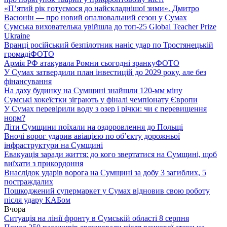
«П’ятий рік готуємося до найскладнішої зими». Дмитро
Васюнін — про новий опалювальний сезон у Сумах
Сумська вихователька увійшла до топ-25 Global Teacher Prize
Ukraine
Вранці російський безпілотник наніс удар по Тростянецькій
громаді
ФОТО
Армія РФ атакувала Ромни сьогодні зранку
ФОТО
У Сумах затвердили план інвестицій до 2029 року, але без
фінансування
На даху будинку на Сумщині знайшли 120-мм міну
Сумські хокеїстки зіграють у фіналі чемпіонату Європи
У Сумах перевірили воду з озер і річки: чи є перевищення
норм?
Діти Сумщини поїхали на оздоровлення до Польщі
Вночі ворог ударив авіацією по обʼєкту дорожньої
інфраструктури на Сумщині
Евакуація заради життя: до кого звертатися на Сумщині, щоб
виїхати з прикордоння
Внаслідок ударів ворога на Сумщині за добу 3 загиблих, 5
постраждалих
Пошкоджений супермаркет у Сумах відновив свою роботу
після удару КАБом
Вчора
Ситуація на лінії фронту в Сумській області 8 серпня