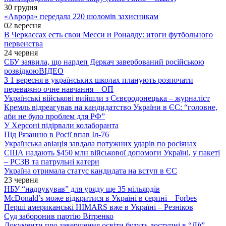
30 грудня
«Аврора» передала 220 шоломів захисникам
02 вересня
В Черкассах есть свои Месси и Роналду: итоги футбольного
первенства
24 червня
СБУ заявила, що нардеп Деркач завербований російською
розвідкою
ВІДЕО
З 1 вересня в українських школах планують розпочати
переважно очне навчання – ОП
Українські військові вийшли з Сєвєродонецька – журналіст
Кремль відреагував на кандидатство України в ЄС: “головне,
аби не було проблем для РФ”
У Херсоні підірвали колаборанта
Під Рязанню в Росії впав Іл-76
Українська авіація завдала потужних ударів по росіянах
США надають $450 млн військової допомоги Україні, у пакеті
– РСЗВ та патрульні катери
Україна отримала статус кандидата на вступ в ЄС
23 червня
НБУ “надрукував” для уряду ще 35 мільярдів
McDonald’s може відкритися в Україні в серпні – Forbes
Перші американські HIMARS вже в Україні – Резніков
Суд заборонив партію Вітренко
Документи про завершення освіти будуть доступні в “Дії”