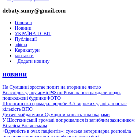
debaty.sumy@gmail.com
Головна
Новини
УКРАЇНА І СВІТ
Публікації
афіша
Карикатури
контакти
+
Додати новину
новини
На Сумщині зростає попит на вторинне житло
Внаслідок удару армії РФ по Ромнах постраждали люди,
пошкоджені будинки
ФОТО
Шосткинська громада: щодоби 3-5 ворожих ударів, зростає
кількість ВПО
Дитячі майданчики Сумщини кишать токсокарами
У Шосткинській громаді попрощалися із загиблим захисником
Віталієм Волянським
«Вдячність в очах пацієнтів»: сумська ветеринарка розповіла
про порятунок тварин у прифронтовому місті