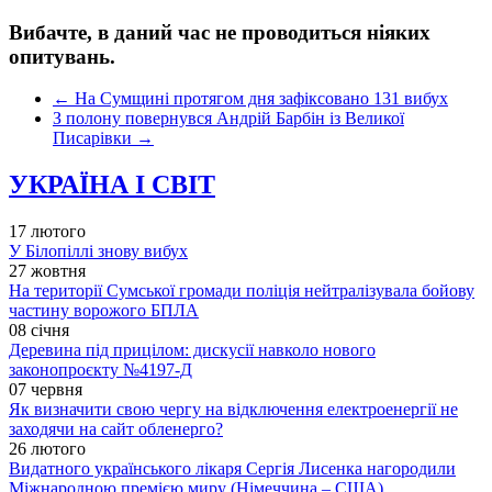
Вибачте, в даний час не проводиться ніяких
опитувань.
←
На Сумщині протягом дня зафіксовано 131 вибух
З полону повернувся Андрій Барбін із Великої
Писарівки
→
УКРАЇНА І СВІТ
17 лютого
У Білопіллі знову вибух
27 жовтня
На території Сумської громади поліція нейтралізувала бойову
частину ворожого БПЛА
08 січня
Деревина під прицілом: дискусії навколо нового
законопроєкту №4197-Д
07 червня
Як визначити свою чергу на відключення електроенергії не
заходячи на сайт обленерго?
26 лютого
Видатного українського лікаря Сергія Лисенка нагородили
Міжнародною премією миру (Німеччина – США)