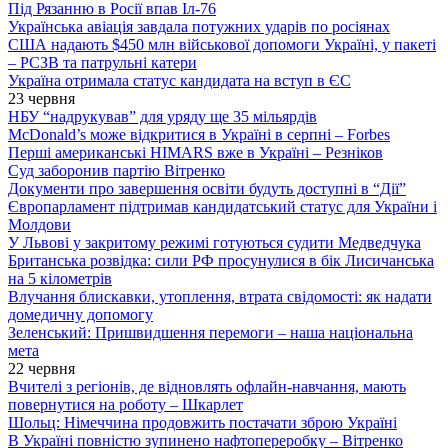
Під Рязанню в Росії впав Іл-76
Українська авіація завдала потужних ударів по росіянах
США надають $450 млн військової допомоги Україні, у пакеті
– РСЗВ та патрульні катери
Україна отримала статус кандидата на вступ в ЄС
23 червня
НБУ “надрукував” для уряду ще 35 мільярдів
McDonald’s може відкритися в Україні в серпні – Forbes
Перші американські HIMARS вже в Україні – Резніков
Суд заборонив партію Вітренко
Документи про завершення освіти будуть доступні в “Дії”
Європарламент підтримав кандидатський статус для України і
Молдови
У Львові у закритому режимі готуються судити Медведчука
Британська розвідка: сили РФ просунулися в бік Лисичанська
на 5 кілометрів
Влучання блискавки, утоплення, втрата свідомості: як надати
домедичну допомогу
Зеленський: Пришвидшення перемоги – наша національна
мета
22 червня
Вчителі з регіонів, де відновлять офлайн-навчання, мають
повернутися на роботу – Шкарлет
Шольц: Німеччина продовжить постачати зброю Україні
В Україні повністю зупинено нафтопереробку – Вітренко