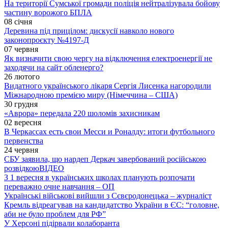
На території Сумської громади поліція нейтралізувала бойову
частину ворожого БПЛА
08 січня
Деревина під прицілом: дискусії навколо нового
законопроєкту №4197-Д
07 червня
Як визначити свою чергу на відключення електроенергії не
заходячи на сайт обленерго?
26 лютого
Видатного українського лікаря Сергія Лисенка нагородили
Міжнародною премією миру (Німеччина – США)
30 грудня
«Аврора» передала 220 шоломів захисникам
02 вересня
В Черкассах есть свои Месси и Роналду: итоги футбольного
первенства
24 червня
СБУ заявила, що нардеп Деркач завербований російською
розвідкою
ВІДЕО
З 1 вересня в українських школах планують розпочати
переважно очне навчання – ОП
Українські військові вийшли з Сєвєродонецька – журналіст
Кремль відреагував на кандидатство України в ЄС: “головне,
аби не було проблем для РФ”
У Херсоні підірвали колаборанта