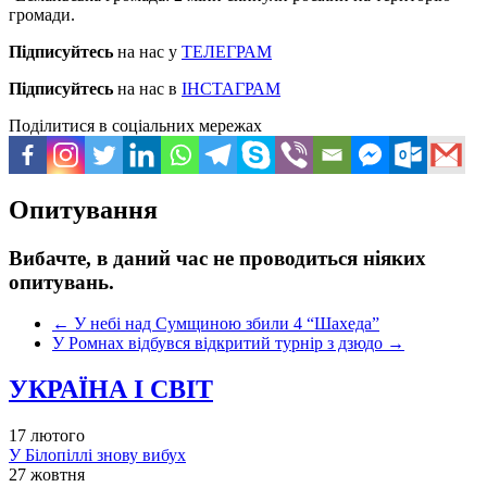
громади.
Підписуйтесь
на нас у
ТЕЛЕГРАМ
Підписуйтесь
на нас в
ІНСТАГРАМ
Поділитися в соціальних мережах
Опитування
Вибачте, в даний час не проводиться ніяких
опитувань.
←
У небі над Сумщиною збили 4 “Шахеда”
У Ромнах відбувся відкритий турнір з дзюдо
→
УКРАЇНА І СВІТ
17 лютого
У Білопіллі знову вибух
27 жовтня