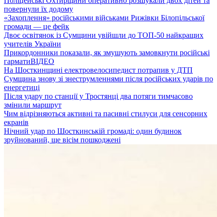
Поліцейські Охтирщини оперативно розшукали двох дітей та
повернули їх додому
«Захоплення» російськими військами Рижівки Білопільської
громади — це фейк
Двоє освітянок із Сумщини увійшли до ТОП-50 найкращих
учителів України
Прикордонники показали, як змушують замовкнути російські
гармати
ВІДЕО
На Шосткинщині електровелосипедист потрапив у ДТП
Сумщина знову зі знеструмленнями після російських ударів по
енергетиці
Після удару по станції у Тростянці два потяги тимчасово
змінили маршрут
Чим відрізняються активні та пасивні стилуси для сенсорних
екранів
Нічний удар по Шосткинській громаді: один будинок
зруйнований, ще вісім пошкоджені