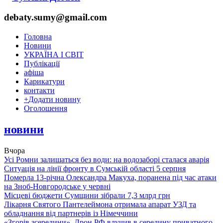
debaty.sumy@gmail.com
Головна
Новини
УКРАЇНА І СВІТ
Публікації
афіша
Карикатури
контакти
+
Додати новину
Оголошення
новини
Вчора
Усі Ромни залишаться без води: на водозаборі сталася аварія
Ситуація на лінії фронту в Сумській області 5 серпня
Померла 13-річна Олександра Макуха, поранена під час атаки
на Зноб-Новгородське у червні
Місцеві бюджети Сумщини зібрали 7,3 млрд грн
Лікарня Святого Пантелеймона отримала апарат УЗД та
обладнання від партнерів із Німеччини
«Згорів зсередини». Дрон РФ влучив в середину приватного