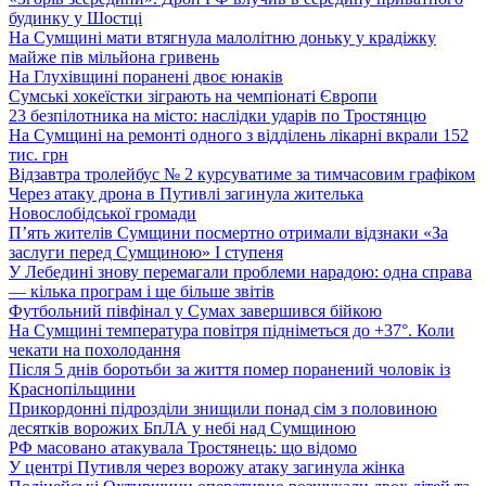
будинку у Шостці
На Сумщині мати втягнула малолітню доньку у крадіжку
майже пів мільйона гривень
На Глухівщині поранені двоє юнаків
Сумські хокеїстки зіграють на чемпіонаті Європи
23 безпілотника на місто: наслідки ударів по Тростянцю
На Сумщині на ремонті одного з відділень лікарні вкрали 152
тис. грн
Відзавтра тролейбус № 2 курсуватиме за тимчасовим графіком
Через атаку дрона в Путивлі загинула жителька
Новослобідської громади
П’ять жителів Сумщини посмертно отримали відзнаки «За
заслуги перед Сумщиною» І ступеня
У Лебедині знову перемагали проблеми нарадою: одна справа
— кілька програм і ще більше звітів
Футбольний півфінал у Сумах завершився бійкою
На Сумщині температура повітря підніметься до +37°. Коли
чекати на похолодання
Після 5 днів боротьби за життя помер поранений чоловік із
Краснопільщини
Прикордонні підрозділи знищили понад сім з половиною
десятків ворожих БпЛА у небі над Сумщиною
РФ масовано атакувала Тростянець: що відомо
У центрі Путивля через ворожу атаку загинула жінка