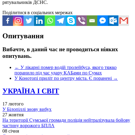
рятувальників ДСНС.
Поділитися в соціальних мережах
Опитування
Вибачте, в даний час не проводиться ніяких
опитувань.
←
У лікарні помер водій тролейбуса, якого тяжко
поранило під час удару КАБами по Сумах
У Конотопі приліт по центру міста. Є поранені
→
УКРАЇНА І СВІТ
17 лютого
У Білопіллі знову вибух
27 жовтня
На території Сумської громади поліція нейтралізувала бойову
частину ворожого БПЛА
08 січня