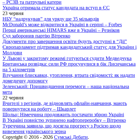
– РСЗВ та патрульні катери
Україна отримала статус кандидата на вступ в ЄС
23 червня
НБУ “надрукував” для уряду ще 35 мільярдів
McDonald’s може відкритися в Україні в серпні – Forbes
Перші американські HIMARS вже в Україні – Резніков
Суд заборонив партію Вітренко
Документи про завершення освіти будуть доступні в “Дії”
Європарламент підтримав кандидатський статус для України і
Молдови
У Львові у закритому режимі готуються судити Медведчука
Британська розвідка: сили РФ просунулися в бік Лисичанська
на 5 кілометрів
Влучання блискавки, утоплення, втрата свідомості: як надати
домедичну допомогу
Зеленський: Пришвидшення перемоги – наша національна
мета
22 червня
Вчителі з регіонів, де відновлять офлайн-навчання, мають
повернутися на роботу – Шкарлет
Шольц: Німеччина продовжить постачати зброю Україні
В Україні повністю зупинено нафтопереробку – Вітренко
Туреччина заявила, що досягла прогресу з Росією щодо
вивезення українського зерна
Copyright © 2016 - 2026
Сумські Дебати
.