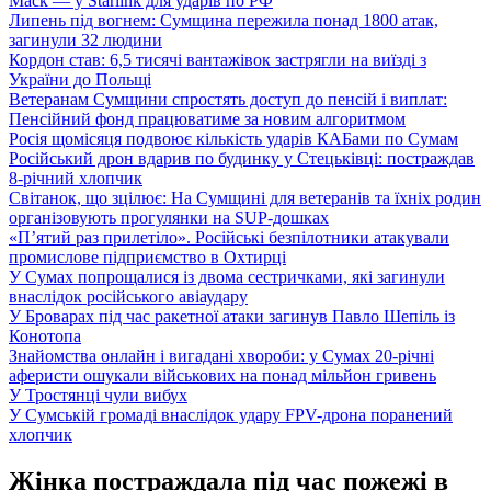
Маск — у Starlink для ударів по РФ
Липень під вогнем: Сумщина пережила понад 1800 атак,
загинули 32 людини
Кордон став: 6,5 тисячі вантажівок застрягли на виїзді з
України до Польщі
Ветеранам Сумщини спростять доступ до пенсій і виплат:
Пенсійний фонд працюватиме за новим алгоритмом
Росія щомісяця подвоює кількість ударів КАБами по Сумам
Російський дрон вдарив по будинку у Стецьківці: постраждав
8-річний хлопчик
Світанок, що зцілює: На Сумщині для ветеранів та їхніх родин
організовують прогулянки на SUP-дошках
«П’ятий раз прилетіло». Російські безпілотники атакували
промислове підприємство в Охтирці
У Сумах попрощалися із двома сестричками, які загинули
внаслідок російського авіаудару
У Броварах під час ракетної атаки загинув Павло Шепіль із
Конотопа
Знайомства онлайн і вигадані хвороби: у Сумах 20-річні
аферисти ошукали військових на понад мільйон гривень
У Тростянці чули вибух
У Сумській громаді внаслідок удару FPV-дрона поранений
хлопчик
Жінка постраждала під час пожежі в