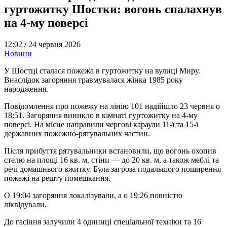
гуртожитку Шостки: вогонь спалахнув
на 4-му поверсі
12:02 /
24 червня 2026
Новини
У Шостці сталася пожежа в гуртожитку на вулиці Миру.
Внаслідок загоряння травмувалася жінка 1985 року
народження.
Повідомлення про пожежу на лінію 101 надійшло 23 червня о
18:51. Загоряння виникло в кімнаті гуртожитку на 4-му
поверсі. На місце направили чергові караули 11-ї та 15-ї
державних пожежно-рятувальних частин.
Після прибуття рятувальники встановили, що вогонь охопив
стелю на площі 16 кв. м, стіни — до 20 кв. м, а також меблі та
речі домашнього вжитку. Була загроза подальшого поширення
пожежі на решту помешкання.
О 19:04 загоряння локалізували, а о 19:26 повністю
ліквідували.
До гасіння залучили 4 одиниці спеціальної техніки та 16