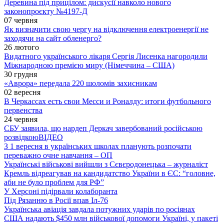
Деревина під прицілом: дискусії навколо нового
законопроєкту №4197-Д
07 червня
Як визначити свою чергу на відключення електроенергії не
заходячи на сайт обленерго?
26 лютого
Видатного українського лікаря Сергія Лисенка нагородили
Міжнародною премією миру (Німеччина – США)
30 грудня
«Аврора» передала 220 шоломів захисникам
02 вересня
В Черкассах есть свои Месси и Роналду: итоги футбольного
первенства
24 червня
СБУ заявила, що нардеп Деркач завербований російською
розвідкою
ВІДЕО
З 1 вересня в українських школах планують розпочати
переважно очне навчання – ОП
Українські військові вийшли з Сєвєродонецька – журналіст
Кремль відреагував на кандидатство України в ЄС: “головне,
аби не було проблем для РФ”
У Херсоні підірвали колаборанта
Під Рязанню в Росії впав Іл-76
Українська авіація завдала потужних ударів по росіянах
США надають $450 млн військової допомоги Україні, у пакеті