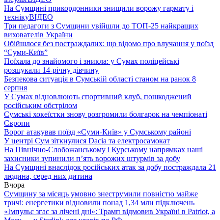
На Сумщині прикордонники знищили ворожу гармату і
техніку
ВІДЕО
Три педагоги з Сумщини увійшли до ТОП-25 найкращих
вихователів України
Обійшлося без постраждалих: що відомо про влучання у поїзд
“Суми-Київ”
Поїхала до знайомого і зникла: у Сумах поліцейські
розшукали 14-річну дівчину
Безпекова ситуація в Сумській області станом на ранок 8
серпня
У Сумах відновлюють спортивний клуб, пошкоджений
російським обстрілом
Сумські хокеїстки знову розгромили болгарок на чемпіонаті
Європи
Ворог атакував поїзд «Суми-Київ» у Сумському районі
У центрі Сум зіткнулися Dacia та електросамокат
На Північно-Слобожанському і Курському напрямках наші
захисники зупинили п’ять ворожих штурмів за добу
На Сумщині внаслідок російських атак за добу постраждала 21
людина, серед них дитина
Вчора
Сумщину за місяць умовно знеструмили повністю майже
тричі: енергетики відновили понад 1,34 млн підключень
«Імпульс згас за лічені дні»: Трамп відмовив Україні в Patriot, а