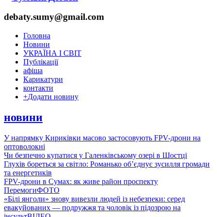
debaty.sumy@gmail.com
Головна
Новини
УКРАЇНА І СВІТ
Публікації
афіша
Карикатури
контакти
+
Додати новину
новини
У напрямку Кириківки масово застосовують FPV-дрони на
оптоволокні
Чи безпечно купатися у Галенківському озері в Шостці
Глухів бореться за світло: Романько об’єднує зусилля громади
та енергетиків
FPV-дрони в Сумах: як живе район проспекту
Перемоги
ФОТО
«Білі янголи» знову вивезли людей із небезпеки: серед
евакуйованих — подружжя та чоловік із підозрою на
інсульт
ВІДЕО