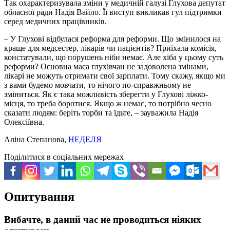
Так охарактеризувала зміни у медичній галузі Глухова депутат
обласної ради Надія Вайло. Її виступ викликав гул підтримки
серед медичних працівників.
– У Глухові відбулася реформа для реформи. Що змінилося на
краще для медсестер, лікарів чи пацієнтів? Приїхала комісія,
констатували, що порушень ніби немає. Але хіба у цьому суть
реформи? Основна маса глухівчан не задоволена змінами,
лікарі не можуть отримати свої зарплати. Тому скажу, якщо ми
з вами будемо мовчати, то нічого по-справжньому не
зміниться. Як є така можливість зберегти у Глухові ліжко-
місця, то треба боротися. Якщо ж немає, то потрібно чесно
сказати людям: беріть торби та їдьте, – зауважила Надія
Олексіївна.
Аліна Степанова,
НЕДЕЛЯ
Поділитися в соціальних мережах
Опитування
Вибачте, в даний час не проводиться ніяких