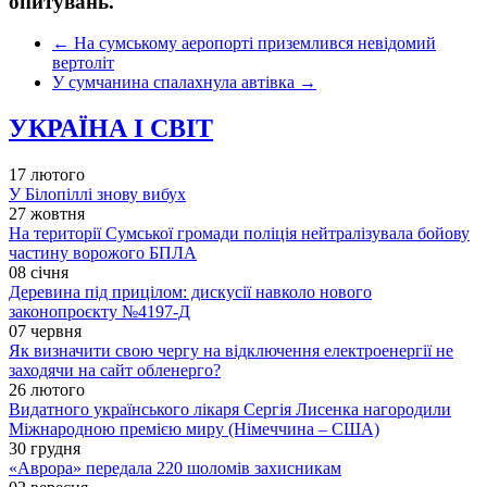
опитувань.
←
На сумському аеропорті приземлився невідомий
вертоліт
У сумчанина спалахнула автівка
→
УКРАЇНА І СВІТ
17 лютого
У Білопіллі знову вибух
27 жовтня
На території Сумської громади поліція нейтралізувала бойову
частину ворожого БПЛА
08 січня
Деревина під прицілом: дискусії навколо нового
законопроєкту №4197-Д
07 червня
Як визначити свою чергу на відключення електроенергії не
заходячи на сайт обленерго?
26 лютого
Видатного українського лікаря Сергія Лисенка нагородили
Міжнародною премією миру (Німеччина – США)
30 грудня
«Аврора» передала 220 шоломів захисникам