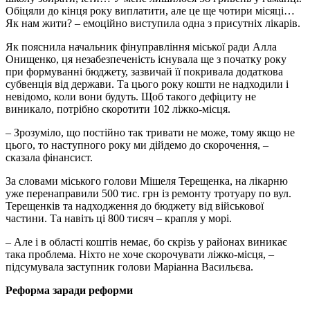
Обіцяли до кінця року виплатити, але це ще чотири місяці…
Як нам жити? – емоційно виступила одна з присутніх лікарів.
Як пояснила начальник фінуправління міської ради Алла
Онищенко, ця незабезпеченість існувала ще з початку року
при формуванні бюджету, зазвичай її покривала додаткова
субвенція від держави. Та цього року кошти не надходили і
невідомо, коли вони будуть. Щоб такого дефіциту не
виникало, потрібно скоротити 102 ліжко-місця.
– Зрозуміло, що постійно так тривати не може, тому якщо не
цього, то наступного року ми дійдемо до скорочення, –
сказала фінансист.
За словами міського голови Мішеля Терещенка, на лікарню
уже перенаправили 500 тис. грн із ремонту тротуару по вул.
Терещенків та надходження до бюджету від військової
частини. Та навіть ці 800 тисяч – крапля у морі.
– Але і в області коштів немає, бо скрізь у районах виникає
така проблема. Ніхто не хоче скорочувати ліжко-місця, –
підсумувала заступник голови Маріанна Васильєва.
Реформа заради реформи