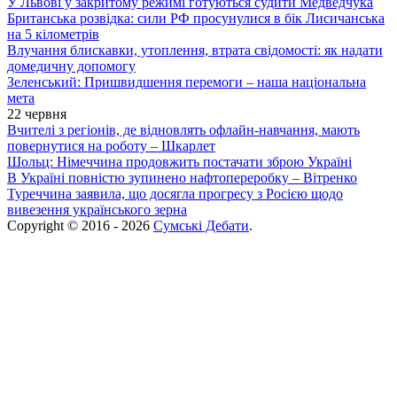
У Львові у закритому режимі готуються судити Медведчука
Британська розвідка: сили РФ просунулися в бік Лисичанська
на 5 кілометрів
Влучання блискавки, утоплення, втрата свідомості: як надати
домедичну допомогу
Зеленський: Пришвидшення перемоги – наша національна
мета
22 червня
Вчителі з регіонів, де відновлять офлайн-навчання, мають
повернутися на роботу – Шкарлет
Шольц: Німеччина продовжить постачати зброю Україні
В Україні повністю зупинено нафтопереробку – Вітренко
Туреччина заявила, що досягла прогресу з Росією щодо
вивезення українського зерна
Copyright © 2016 - 2026
Сумські Дебати
.