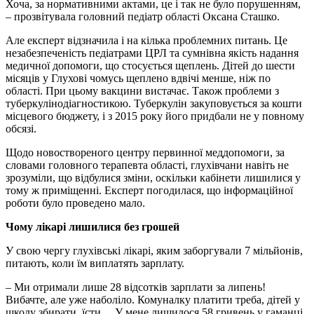
Хоча, за нормативними актами, це і так не було порушенням,
– прозвітувала головний педіатр області Оксана Сташко.
Але експерт відзначила і на кілька проблемних питань. Це
незабезпеченість педіатрами ЦРЛ та сумнівна якість надання
медичної допомоги, що стосується щеплень. Дітей до шести
місяців у Глухові чомусь щеплено вдвічі менше, ніж по
області. При цьому вакцини вистачає. Також проблеми з
туберкулінодіагностикою. Туберкулін закуповується за кошти
місцевого бюджету, і з 2015 року його придбали не у повному
обсязі.
Щодо новоствореного центру первинної меддопомоги, за
словами головного терапевта області, глухівчани навіть не
зрозуміли, що відбулися зміни, оскільки кабінети лишилися у
тому ж приміщенні. Експерт погодилася, що інформаційної
роботи було проведено мало.
Чому лікарі лишилися без грошей
У свою чергу глухівські лікарі, яким заборгували 7 мільйонів,
питають, коли їм виплатять зарплату.
– Ми отримали лише 28 відсотків зарплати за липень!
Вибачте, але уже наболіло. Комуналку платити треба, дітей у
школу збирати, їсти… У мене лишилося 58 гривень у гаманці.