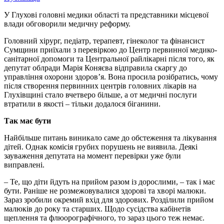
У Глухові головні медики області та представники місцевої
влади обговорили медичну реформу.
Головний хірург, педіатр, терапевт, гінеколог та фінансист
Сумщини приїхали з перевіркою до Центр первинної медико-
санітарної допомоги та Центральної райлікарні після того, як
депутат облради Марія Коняєва відправила скаргу до
управління охорони здоров’я. Вона просила розібратись, чому
після створення первинних центрів головних лікарів на
Глухівщині стало вчетверо більше, а от медичні послуги
втратили в якості – тільки додалося біганини.
Так має бути
Найбільше питань виникало саме до обстеження та лікування
дітей. Однак комісія грубих порушень не виявила. Деякі
зауваження депутата на момент перевірки уже були
виправлені.
– Те, що діти йдуть на прийом разом із дорослими, – так і має
бути. Раніше не розмежовувалися здорові та хворі малюки.
Зараз зробили окремий вхід для здорових. Розділили прийом
малюків до року та старших. Щодо сусідства кабінетів
щеплення та флюорографічного, то зараз цього теж немає.