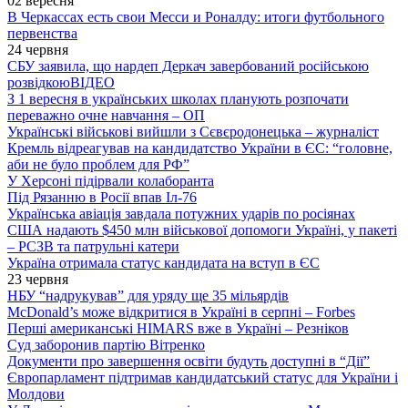
02 вересня
В Черкассах есть свои Месси и Роналду: итоги футбольного
первенства
24 червня
СБУ заявила, що нардеп Деркач завербований російською
розвідкою
ВІДЕО
З 1 вересня в українських школах планують розпочати
переважно очне навчання – ОП
Українські військові вийшли з Сєвєродонецька – журналіст
Кремль відреагував на кандидатство України в ЄС: “головне,
аби не було проблем для РФ”
У Херсоні підірвали колаборанта
Під Рязанню в Росії впав Іл-76
Українська авіація завдала потужних ударів по росіянах
США надають $450 млн військової допомоги Україні, у пакеті
– РСЗВ та патрульні катери
Україна отримала статус кандидата на вступ в ЄС
23 червня
НБУ “надрукував” для уряду ще 35 мільярдів
McDonald’s може відкритися в Україні в серпні – Forbes
Перші американські HIMARS вже в Україні – Резніков
Суд заборонив партію Вітренко
Документи про завершення освіти будуть доступні в “Дії”
Європарламент підтримав кандидатський статус для України і
Молдови