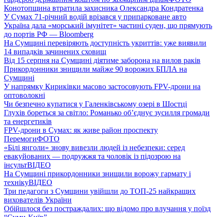
Конотопщина втратила захисника Олександра Кондратенка
У Сумах 71-річний водій врізався у припарковане авто
Україна дала «морський імунітет» частині суден, що прямують
до портів РФ — Bloomberg
На Сумщині перевіряють доступність укриттів: уже виявили
14 випадків зачинених сховищ
Від 15 серпня на Сумщині діятиме заборона на вилов раків
Прикордонники знищили майже 90 ворожих БПЛА на
Сумщині
У напрямку Кириківки масово застосовують FPV-дрони на
оптоволокні
Чи безпечно купатися у Галенківському озері в Шостці
Глухів бореться за світло: Романько об’єднує зусилля громади
та енергетиків
FPV-дрони в Сумах: як живе район проспекту
Перемоги
ФОТО
«Білі янголи» знову вивезли людей із небезпеки: серед
евакуйованих — подружжя та чоловік із підозрою на
інсульт
ВІДЕО
На Сумщині прикордонники знищили ворожу гармату і
техніку
ВІДЕО
Три педагоги з Сумщини увійшли до ТОП-25 найкращих
вихователів України
Обійшлося без постраждалих: що відомо про влучання у поїзд