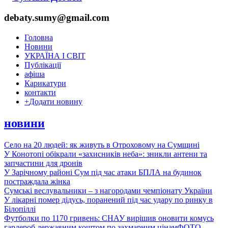
debaty.sumy@gmail.com
Головна
Новини
УКРАЇНА І СВІТ
Публікації
афіша
Карикатури
контакти
+
Додати новину
новини
Село на 20 людей: як живуть в Отроховому на Сумщині
У Конотопі обікрали «захисників неба»: зникли антени та
запчастини для дронів
У Зарічному районі Сум під час атаки БПЛА на будинок
постраждала жінка
Сумські веслувальники – з нагородами чемпіонату України
У лікарні помер дідусь, поранений під час удару по ринку в
Білопіллі
Футболки по 1170 гривень: СНАУ вирішив оновити комусь
гардероб державним коштом по захмарним цінам
ФОТО