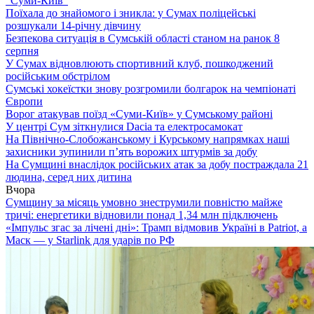
“Суми-Київ”
Поїхала до знайомого і зникла: у Сумах поліцейські
розшукали 14-річну дівчину
Безпекова ситуація в Сумській області станом на ранок 8
серпня
У Сумах відновлюють спортивний клуб, пошкоджений
російським обстрілом
Сумські хокеїстки знову розгромили болгарок на чемпіонаті
Європи
Ворог атакував поїзд «Суми-Київ» у Сумському районі
У центрі Сум зіткнулися Dacia та електросамокат
На Північно-Слобожанському і Курському напрямках наші
захисники зупинили п’ять ворожих штурмів за добу
На Сумщині внаслідок російських атак за добу постраждала 21
людина, серед них дитина
Вчора
Сумщину за місяць умовно знеструмили повністю майже
тричі: енергетики відновили понад 1,34 млн підключень
«Імпульс згас за лічені дні»: Трамп відмовив Україні в Patriot, а
Маск — у Starlink для ударів по РФ