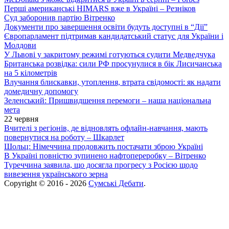
Перші американські HIMARS вже в Україні – Резніков
Суд заборонив партію Вітренко
Документи про завершення освіти будуть доступні в “Дії”
Європарламент підтримав кандидатський статус для України і
Молдови
У Львові у закритому режимі готуються судити Медведчука
Британська розвідка: сили РФ просунулися в бік Лисичанська
на 5 кілометрів
Влучання блискавки, утоплення, втрата свідомості: як надати
домедичну допомогу
Зеленський: Пришвидшення перемоги – наша національна
мета
22 червня
Вчителі з регіонів, де відновлять офлайн-навчання, мають
повернутися на роботу – Шкарлет
Шольц: Німеччина продовжить постачати зброю Україні
В Україні повністю зупинено нафтопереробку – Вітренко
Туреччина заявила, що досягла прогресу з Росією щодо
вивезення українського зерна
Copyright © 2016 - 2026
Сумські Дебати
.