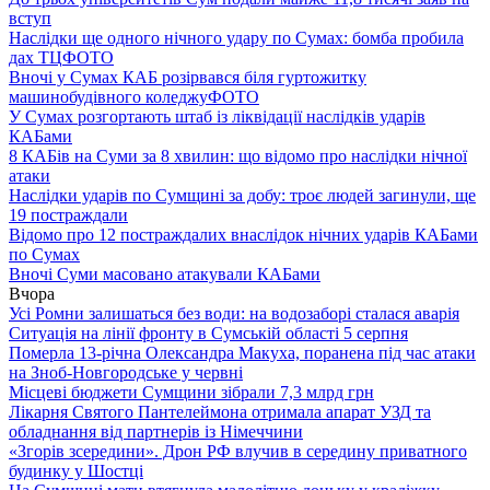
вступ
Наслідки ще одного нічного удару по Сумах: бомба пробила
дах ТЦ
ФОТО
Вночі у Сумах КАБ розірвався біля гуртожитку
машинобудівного коледжу
ФОТО
У Сумах розгортають штаб із ліквідації наслідків ударів
КАБами
8 КАБів на Суми за 8 хвилин: що відомо про наслідки нічної
атаки
Наслідки ударів по Сумщині за добу: троє людей загинули, ще
19 постраждали
Відомо про 12 постраждалих внаслідок нічних ударів КАБами
по Сумах
Вночі Суми масовано атакували КАБами
Вчора
Усі Ромни залишаться без води: на водозаборі сталася аварія
Ситуація на лінії фронту в Сумській області 5 серпня
Померла 13-річна Олександра Макуха, поранена під час атаки
на Зноб-Новгородське у червні
Місцеві бюджети Сумщини зібрали 7,3 млрд грн
Лікарня Святого Пантелеймона отримала апарат УЗД та
обладнання від партнерів із Німеччини
«Згорів зсередини». Дрон РФ влучив в середину приватного
будинку у Шостці