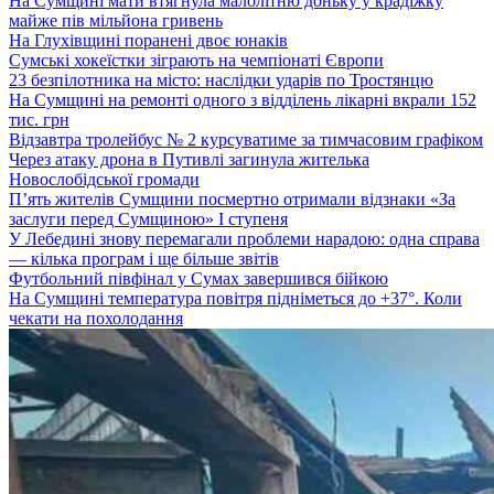
На Сумщині мати втягнула малолітню доньку у крадіжку
майже пів мільйона гривень
На Глухівщині поранені двоє юнаків
Сумські хокеїстки зіграють на чемпіонаті Європи
23 безпілотника на місто: наслідки ударів по Тростянцю
На Сумщині на ремонті одного з відділень лікарні вкрали 152
тис. грн
Відзавтра тролейбус № 2 курсуватиме за тимчасовим графіком
Через атаку дрона в Путивлі загинула жителька
Новослобідської громади
П’ять жителів Сумщини посмертно отримали відзнаки «За
заслуги перед Сумщиною» І ступеня
У Лебедині знову перемагали проблеми нарадою: одна справа
— кілька програм і ще більше звітів
Футбольний півфінал у Сумах завершився бійкою
На Сумщині температура повітря підніметься до +37°. Коли
чекати на похолодання