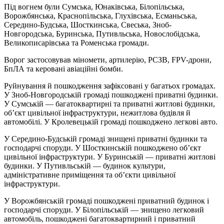
Під вогнем були Сумська, Юнаківська, Білопільська,
Ворожбянська, Краснопільська, Глухівська, Есманьська,
Середино-Будська, Шосткинська, Свеська, Зноб-
Новгородська, Буринська, Путивльська, Новослобідська,
Великописарівська та Роменська громади.
Ворог застосовував міномети, артилерію, РСЗВ, FPV-дрони,
БпЛА та керовані авіаційні бомби.
Руйнування й пошкодження зафіксовані у багатьох громадах.
У Зноб-Новгородській громаді пошкоджені приватні будинки.
У Сумській — багатоквартирні та приватні житлові будинки,
об’єкт цивільної інфраструктури, нежитлова будівля й
автомобілі. У Кролевецькій громаді пошкоджено легкові авто.
У Середино-Будській громаді знищені приватні будинки та
господарчі споруди. У Шосткинській пошкоджено об’єкт
цивільної інфраструктури. У Буринській — приватні житлові
будинки. У Путивльській — будинок культури,
адміністративне приміщення та об’єкти цивільної
інфраструктури.
У Ворожбянській громаді пошкоджені приватний будинок і
господарчі споруди. У Білопільській — знищено легковий
автомобіль, пошкоджені багатоквартирний і приватний