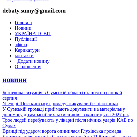
debaty.sumy@gmail.com
Головна
Новини
УКРАЇНА І СВІТ
Публікації
афіша
Карикатури
контакти
+
Додати новину
Оголошення
новини
Безпекова ситуація в Сумській області станом на ранок 6
серпня
Увечері Шосткинську громаду атакували безпілотники
У Сумській громаді приймають документи на матеріальну
допомогу дітям загиблих захисників і захисниць на 2027 рік
Троє людей перебувають у лікарні після нічних ударів КАБ по
Сумах
Вранці під ударом ворога опинилася Глухівська громада
До трьох університетів Сум подали майже 11,8 тисячі заяв на