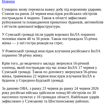
Новини
Сумщина знову пережила важку добу під ворожими ударами.
Станом на ранок 24 червня внаслідок російських обстрілів
постраждали 4 людини. Також в області зафіксовані
руйнування та пошкодження приватних будинків, автомобілів
і об’єктів цивільної інфраструктури.
У Сумській громаді після ударів ворожих БпЛА поранені
чоловіки віком 48 та 56 років. Також постраждала 55-річна
жінка — у неї гостра реакція на стрес.
У Роменській громаді внаслідок влучання російського БпЛА
поранено 58-річну жінку.
Крім того, до медичного закладу звернувся 16-річний
хлопець, який постраждав під час атаки БпЛА 17 червня у
Сумській громаді. Також по допомогу звернулася 56-річна
жінка, травмована 22 червня внаслідок влучання БпЛА в
будинок у Середино-Будській громаді.
За даними ОВА, з ранку 23 червня до ранку 24 червня 2026
року російські війська здійснили понад 60 обстрілів по 30
населених пунктах у 16 громадах області. Найбільше ударів
зафіксовано у Сумському та Шосткинському районах.