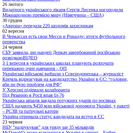
26 лютого
Видатного українського лікаря Сергія Лисенка нагородили
Міжнародною премією миру (Німеччина – США)
30 грудня
«Аврора» передала 220 шоломів захисникам
02 вересня
В Черкассах есть свои Месси и Роналду: итоги футбольного
первенства
24 червня
СБУ заявила, що нардеп Деркач завербований російською
розвідкою
ВІДЕО
З 1 вересня в українських школах планують розпочати
переважно очне навчання – ОП
Українські військові вийшли з Сєвєродонецька – журналіст
Кремль відреагував на кандидатство України в ЄС: “головне,
аби не було проблем для РФ”
У Херсоні підірвали колаборанта
Під Рязанню в Росії впав Іл-76
Українська авіація завдала потужних ударів по росіянах
США надають $450 млн військової допомоги Україні, у пакеті
– РСЗВ та патрульні катери
Україна отримала статус кандидата на вступ в ЄС
23 червня
НБУ “надрукував” для уряду ще 35 мільярдів
McDonald’s може відкритися в Україні в серпні – Forbes