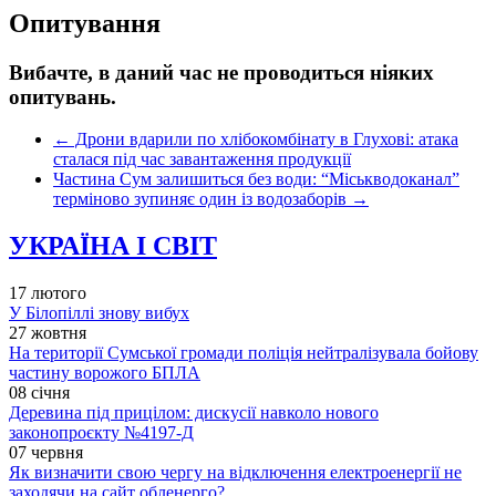
Опитування
Вибачте, в даний час не проводиться ніяких
опитувань.
←
Дрони вдарили по хлібокомбінату в Глухові: атака
сталася під час завантаження продукції
Частина Сум залишиться без води: “Міськводоканал”
терміново зупиняє один із водозаборів
→
УКРАЇНА І СВІТ
17 лютого
У Білопіллі знову вибух
27 жовтня
На території Сумської громади поліція нейтралізувала бойову
частину ворожого БПЛА
08 січня
Деревина під прицілом: дискусії навколо нового
законопроєкту №4197-Д
07 червня
Як визначити свою чергу на відключення електроенергії не
заходячи на сайт обленерго?