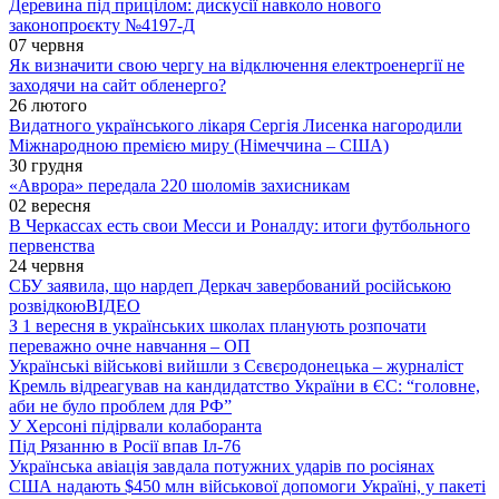
Деревина під прицілом: дискусії навколо нового
законопроєкту №4197-Д
07 червня
Як визначити свою чергу на відключення електроенергії не
заходячи на сайт обленерго?
26 лютого
Видатного українського лікаря Сергія Лисенка нагородили
Міжнародною премією миру (Німеччина – США)
30 грудня
«Аврора» передала 220 шоломів захисникам
02 вересня
В Черкассах есть свои Месси и Роналду: итоги футбольного
первенства
24 червня
СБУ заявила, що нардеп Деркач завербований російською
розвідкою
ВІДЕО
З 1 вересня в українських школах планують розпочати
переважно очне навчання – ОП
Українські військові вийшли з Сєвєродонецька – журналіст
Кремль відреагував на кандидатство України в ЄС: “головне,
аби не було проблем для РФ”
У Херсоні підірвали колаборанта
Під Рязанню в Росії впав Іл-76
Українська авіація завдала потужних ударів по росіянах
США надають $450 млн військової допомоги Україні, у пакеті