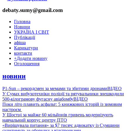
debaty.sumy@gmail.com
Головна
Новини
УКРАЇНА І СВІТ
Публікації
афіша
Карикатури
контакти
+
Додати новину
Оголошення
новини
P1-Sun – рекордсмен за мемами та збитими дронами
ВІДЕО
У Сумах вибухотехніки поліції та рятувальники знешкодили
500-кілограмову фугасну авіабомбу
ВІДЕО
Поки літо плавить асфальт: 5 книжкових історій із зимовим
настроєм
У Шостці за майже 60 мільйонів гривень модернізують
навчальний корпус центру ПТО
«Вирішувала питання» за $7 тисяч: адвокатку із Сумщини
судитимуть за оборудку з відстрочками