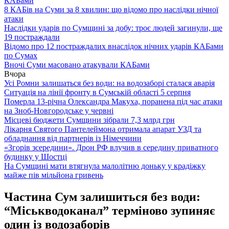
КАБами
8 КАБів на Суми за 8 хвилин: що відомо про наслідки нічної
атаки
Наслідки ударів по Сумщині за добу: троє людей загинули, ще
19 постраждали
Відомо про 12 постраждалих внаслідок нічних ударів КАБами
по Сумах
Вночі Суми масовано атакували КАБами
Вчора
Усі Ромни залишаться без води: на водозаборі сталася аварія
Ситуація на лінії фронту в Сумській області 5 серпня
Померла 13-річна Олександра Макуха, поранена під час атаки
на Зноб-Новгородське у червні
Місцеві бюджети Сумщини зібрали 7,3 млрд грн
Лікарня Святого Пантелеймона отримала апарат УЗД та
обладнання від партнерів із Німеччини
«Згорів зсередини». Дрон РФ влучив в середину приватного
будинку у Шостці
На Сумщині мати втягнула малолітню доньку у крадіжку
майже пів мільйона гривень
Частина Сум залишиться без води:
“Міськводоканал” терміново зупиняє
один із водозаборів