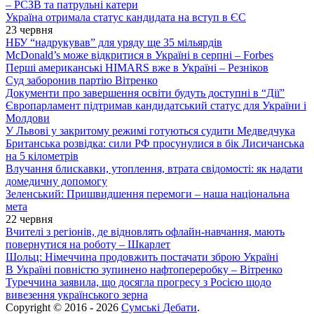
– РСЗВ та патрульні катери
Україна отримала статус кандидата на вступ в ЄС
23 червня
НБУ “надрукував” для уряду ще 35 мільярдів
McDonald’s може відкритися в Україні в серпні – Forbes
Перші американські HIMARS вже в Україні – Резніков
Суд заборонив партію Вітренко
Документи про завершення освіти будуть доступні в “Дії”
Європарламент підтримав кандидатський статус для України і
Молдови
У Львові у закритому режимі готуються судити Медведчука
Британська розвідка: сили РФ просунулися в бік Лисичанська
на 5 кілометрів
Влучання блискавки, утоплення, втрата свідомості: як надати
домедичну допомогу
Зеленський: Пришвидшення перемоги – наша національна
мета
22 червня
Вчителі з регіонів, де відновлять офлайн-навчання, мають
повернутися на роботу – Шкарлет
Шольц: Німеччина продовжить постачати зброю Україні
В Україні повністю зупинено нафтопереробку – Вітренко
Туреччина заявила, що досягла прогресу з Росією щодо
вивезення українського зерна
Copyright © 2016 - 2026
Сумські Дебати
.