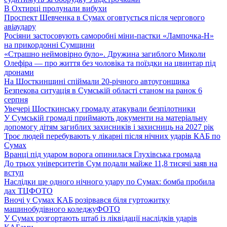
В Охтирці пролунали вибухи
Проспект Шевченка в Сумах оговтується після чергового
авіаудару
Росіяни застосовують саморобні міни-пастки «Лампочка-Н»
на прикордонні Сумщини
«Страшно неймовірно було». Дружина загиблого Миколи
Олефіра — про життя без чоловіка та поїздки на цвинтар під
дронами
На Шосткинщині спіймали 20-річного автоугонщика
Безпекова ситуація в Сумській області станом на ранок 6
серпня
Увечері Шосткинську громаду атакували безпілотники
У Сумській громаді приймають документи на матеріальну
допомогу дітям загиблих захисників і захисниць на 2027 рік
Троє людей перебувають у лікарні після нічних ударів КАБ по
Сумах
Вранці під ударом ворога опинилася Глухівська громада
До трьох університетів Сум подали майже 11,8 тисячі заяв на
вступ
Наслідки ще одного нічного удару по Сумах: бомба пробила
дах ТЦ
ФОТО
Вночі у Сумах КАБ розірвався біля гуртожитку
машинобудівного коледжу
ФОТО
У Сумах розгортають штаб із ліквідації наслідків ударів