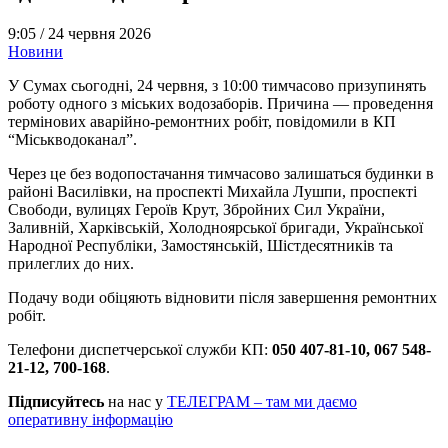
9:05 /
24 червня 2026
Новини
У Сумах сьогодні, 24 червня, з 10:00 тимчасово призупинять
роботу одного з міських водозаборів. Причина — проведення
термінових аварійно-ремонтних робіт, повідомили в КП
“Міськводоканал”.
Через це без водопостачання тимчасово залишаться будинки в
районі Василівки, на проспекті Михайла Лушпи, проспекті
Свободи, вулицях Героїв Крут, Збройних Сил України,
Заливній, Харківській, Холодноярської бригади, Української
Народної Республіки, Замостянській, Шістдесятників та
прилеглих до них.
Подачу води обіцяють відновити після завершення ремонтних
робіт.
Телефони диспетчерської служби КП:
050 407-81-10, 067 548-
21-12, 700-168
.
Підписуйтесь
на нас у
ТЕЛЕГРАМ – там ми даємо
оперативну інформацію