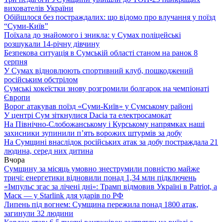
вихователів України
Обійшлося без постраждалих: що відомо про влучання у поїзд
“Суми-Київ”
Поїхала до знайомого і зникла: у Сумах поліцейські
розшукали 14-річну дівчину
Безпекова ситуація в Сумській області станом на ранок 8
серпня
У Сумах відновлюють спортивний клуб, пошкоджений
російським обстрілом
Сумські хокеїстки знову розгромили болгарок на чемпіонаті
Європи
Ворог атакував поїзд «Суми-Київ» у Сумському районі
У центрі Сум зіткнулися Dacia та електросамокат
На Північно-Слобожанському і Курському напрямках наші
захисники зупинили п’ять ворожих штурмів за добу
На Сумщині внаслідок російських атак за добу постраждала 21
людина, серед них дитина
Вчора
Сумщину за місяць умовно знеструмили повністю майже
тричі: енергетики відновили понад 1,34 млн підключень
«Імпульс згас за лічені дні»: Трамп відмовив Україні в Patriot, а
Маск — у Starlink для ударів по РФ
Липень під вогнем: Сумщина пережила понад 1800 атак,
загинули 32 людини