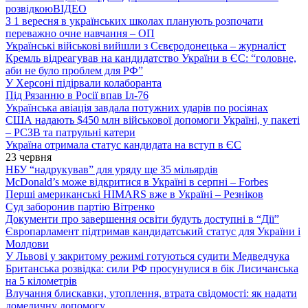
розвідкою
ВІДЕО
З 1 вересня в українських школах планують розпочати
переважно очне навчання – ОП
Українські військові вийшли з Сєвєродонецька – журналіст
Кремль відреагував на кандидатство України в ЄС: “головне,
аби не було проблем для РФ”
У Херсоні підірвали колаборанта
Під Рязанню в Росії впав Іл-76
Українська авіація завдала потужних ударів по росіянах
США надають $450 млн військової допомоги Україні, у пакеті
– РСЗВ та патрульні катери
Україна отримала статус кандидата на вступ в ЄС
23 червня
НБУ “надрукував” для уряду ще 35 мільярдів
McDonald’s може відкритися в Україні в серпні – Forbes
Перші американські HIMARS вже в Україні – Резніков
Суд заборонив партію Вітренко
Документи про завершення освіти будуть доступні в “Дії”
Європарламент підтримав кандидатський статус для України і
Молдови
У Львові у закритому режимі готуються судити Медведчука
Британська розвідка: сили РФ просунулися в бік Лисичанська
на 5 кілометрів
Влучання блискавки, утоплення, втрата свідомості: як надати
домедичну допомогу