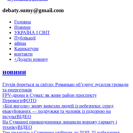
debaty.sumy@gmail.com
Головна
Новини
УКРАЇНА І СВІТ
Публікації
афіша
Карикатури
контакти
+
Додати новину
новини
Глухів бореться за світло: Романько об’єднує зусилля громади
та енергетиків
FPV-дрони в Сумах: як живе район проспекту
Перемоги
ФОТО
«Білі янголи» знову вивезли людей із небезпеки: серед
евакуйованих — подружжя та чоловік із підозрою на
інсульт
ВІДЕО
На Сумщині прикордонники знищили ворожу гармату і
техніку
ВІДЕО
Три педагоги з Сумщини увійшли до ТОП-25 найкращих