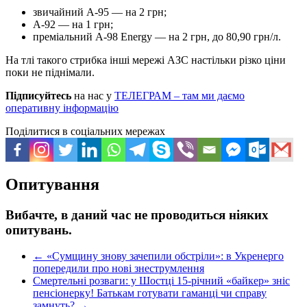
звичайний А-95 — на 2 грн;
А-92 — на 1 грн;
преміальний А-98 Energy — на 2 грн, до 80,90 грн/л.
На тлі такого стрибка інші мережі АЗС настільки різко ціни
поки не піднімали.
Підписуйтесь
на нас у
ТЕЛЕГРАМ – там ми даємо
оперативну інформацію
Поділитися в соціальних мережах
Опитування
Вибачте, в даний час не проводиться ніяких
опитувань.
←
«Сумщину знову зачепили обстріли»: в Укренерго
попередили про нові знеструмлення
Смертельні розваги: у Шостці 15-річний «байкер» зніс
пенсіонерку! Батькам готувати гаманці чи справу
замнуть?
→