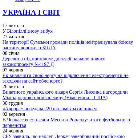
УКРАЇНА І СВІТ
17 лютого
У Білопіллі знову вибух
27 жовтня
На території Сумської громади поліція нейтралізувала бойову
частину ворожого БПЛА
08 січня
Деревина під прицілом: дискусії навколо нового
законопроєкту №4197-Д
07 червня
Як визначити свою чергу на відключення електроенергії не
заходячи на сайт обленерго?
26 лютого
Видатного українського лікаря Сергія Лисенка нагородили
Міжнародною премією миру (Німеччина – США)
30 грудня
«Аврора» передала 220 шоломів захисникам
02 вересня
В Черкассах есть свои Месси и Роналду: итоги футбольного
первенства
24 червня
СБУ заявила, що нардеп Деркач завербований російською