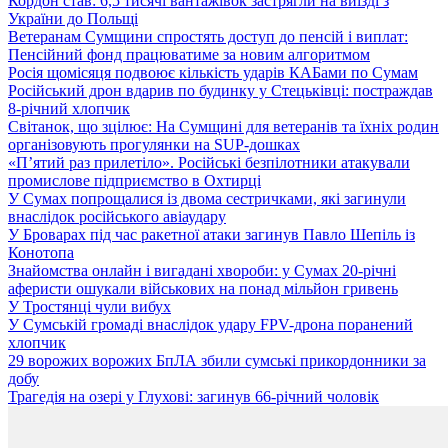
Кордон став: 6,5 тисячі вантажівок застрягли на виїзді з
України до Польщі
Ветеранам Сумщини спростять доступ до пенсій і виплат:
Пенсійний фонд працюватиме за новим алгоритмом
Росія щомісяця подвоює кількість ударів КАБами по Сумам
Російський дрон вдарив по будинку у Стецьківці: постраждав
8-річний хлопчик
Світанок, що зцілює: На Сумщині для ветеранів та їхніх родин
організовують прогулянки на SUP-дошках
«П’ятий раз прилетіло». Російські безпілотники атакували
промислове підприємство в Охтирці
У Сумах попрощалися із двома сестричками, які загинули
внаслідок російського авіаудару
У Броварах під час ракетної атаки загинув Павло Шепіль із
Конотопа
Знайомства онлайн і вигадані хвороби: у Сумах 20-річні
аферисти ошукали військових на понад мільйон гривень
У Тростянці чули вибух
У Сумській громаді внаслідок удару FPV-дрона поранений
хлопчик
29 ворожих ворожих БпЛА збили сумські прикордонники за
добу
Трагедія на озері у Глухові: загинув 66-річний чоловік