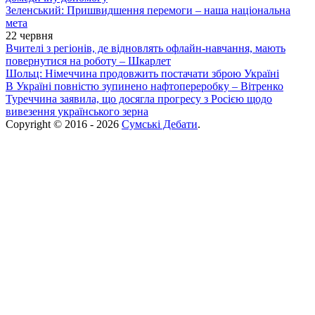
Зеленський: Пришвидшення перемоги – наша національна
мета
22 червня
Вчителі з регіонів, де відновлять офлайн-навчання, мають
повернутися на роботу – Шкарлет
Шольц: Німеччина продовжить постачати зброю Україні
В Україні повністю зупинено нафтопереробку – Вітренко
Туреччина заявила, що досягла прогресу з Росією щодо
вивезення українського зерна
Copyright © 2016 - 2026
Сумські Дебати
.