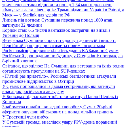
тричі: енергетики відновили понад 1,34 млн підключень
«Імпульс згас за лічені дні»: Трамп відмовив Україні в Patriot, а
Маск — у Starlink для ударів по РФ
Липень під вогнем: Сумщина пережила понад 1800 атак,
загинули 32 людини
Кордон став: 6,5 тисячі вантажівок застрягли на виїзді з
України до Польщі
Ветеранам Сумщини спростять доступ до пенсій і виплат:
Пенсійний фонд працюватиме за новим алгоритмом
Росія щомісяця подвоює кількість ударів КАБами по Сумам
Російський дрон вдарив по будинку у Стецьківці: постраждав
8-річний хлопчик
Світанок, що зцілює: На Сумщині для ветеранів та їхніх родин
організовують прогулянки на SUP-дошках
«П’ятий раз прилетіло». Російські безпілотники атакували
промислове підприємство в Охтирці
У Сумах попрощалися із двома сестричками, які загинули
внаслідок російського авіаудару
У Броварах під час ракетної атаки загинув Павло Шепіль із
Конотопа
Знайомства онлайн і вигадані хвороби: у Сумах 20-річні
аферисти ошукали військових на понад мільйон гривень
У Тростянці чули вибух
У Сумській громаді внаслідок удару FPV-дрона поранений