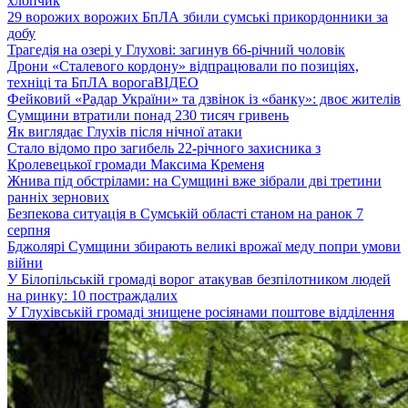
хлопчик
29 ворожих ворожих БпЛА збили сумські прикордонники за
добу
Трагедія на озері у Глухові: загинув 66-річний чоловік
Дрони «Сталевого кордону» відпрацювали по позиціях,
техніці та БпЛА ворога
ВІДЕО
Фейковий «Радар України» та дзвінок із «банку»: двоє жителів
Сумщини втратили понад 230 тисяч гривень
Як виглядає Глухів після нічної атаки
Стало відомо про загибель 22-річного захисника з
Кролевецької громади Максима Кременя
Жнива під обстрілами: на Сумщині вже зібрали дві третини
ранніх зернових
Безпекова ситуація в Сумській області станом на ранок 7
серпня
Бджолярі Сумщини збирають великі врожаї меду попри умови
війни
У Білопільській громаді ворог атакував безпілотником людей
на ринку: 10 постраждалих
У Глухівській громаді знищене росіянами поштове відділення