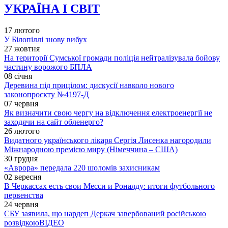
УКРАЇНА І СВІТ
17 лютого
У Білопіллі знову вибух
27 жовтня
На території Сумської громади поліція нейтралізувала бойову
частину ворожого БПЛА
08 січня
Деревина під прицілом: дискусії навколо нового
законопроєкту №4197-Д
07 червня
Як визначити свою чергу на відключення електроенергії не
заходячи на сайт обленерго?
26 лютого
Видатного українського лікаря Сергія Лисенка нагородили
Міжнародною премією миру (Німеччина – США)
30 грудня
«Аврора» передала 220 шоломів захисникам
02 вересня
В Черкассах есть свои Месси и Роналду: итоги футбольного
первенства
24 червня
СБУ заявила, що нардеп Деркач завербований російською
розвідкою
ВІДЕО