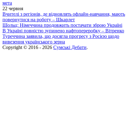
мета
22 червня
Вчителі з регіонів, де відновлять офлайн-навчання, мають
повернутися на роботу – Шкарлет
Шольц: Німеччина продовжить постачати зброю Україні
В Україні повністю зупинено нафтопереробку – Вітренко
Туреччина заявила, що досягла прогресу з Росією щодо
вивезення українського зерна
Copyright © 2016 - 2026
Сумські Дебати
.