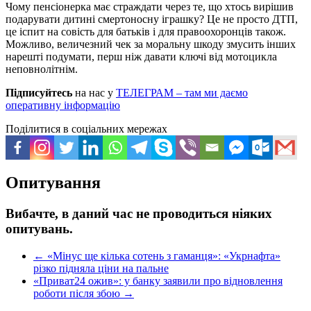
Чому пенсіонерка має страждати через те, що хтось вирішив
подарувати дитині смертоносну іграшку? Це не просто ДТП,
це іспит на совість для батьків і для правоохоронців також.
Можливо, величезний чек за моральну шкоду змусить інших
нарешті подумати, перш ніж давати ключі від мотоцикла
неповнолітнім.
Підписуйтесь
на нас у
ТЕЛЕГРАМ – там ми даємо
оперативну інформацію
Поділитися в соціальних мережах
Опитування
Вибачте, в даний час не проводиться ніяких
опитувань.
←
«Мінус ще кілька сотень з гаманця»: «Укрнафта»
різко підняла ціни на пальне
«Приват24 ожив»: у банку заявили про відновлення
роботи після збою
→