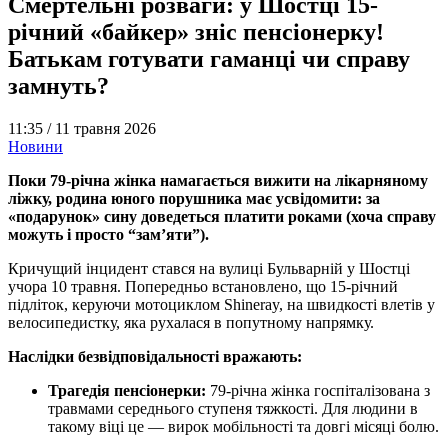
Смертельні розваги: у Шостці 15-
річний «байкер» зніс пенсіонерку!
Батькам готувати гаманці чи справу
замнуть?
11:35 /
11 травня 2026
Новини
Поки 79-річна жінка намагається вижити на лікарняному
ліжку, родина юного порушника має усвідомити: за
«подарунок» сину доведеться платити роками (хоча справу
можуть і просто “замʼяти”).
Кричущий інцидент стався на вулиці Бульварній у Шостці
учора 10 травня. Попередньо встановлено, що 15-річний
підліток, керуючи мотоциклом Shineray, на швидкості влетів у
велосипедистку, яка рухалася в попутному напрямку.
Наслідки безвідповідальності вражають:
Трагедія пенсіонерки:
79-річна жінка госпіталізована з
травмами середнього ступеня тяжкості. Для людини в
такому віці це — вирок мобільності та довгі місяці болю.