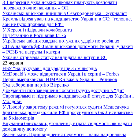
З 1 вересня в українських школах планують розпочати
переважно очне навчання – ОП
Українські військові вийшли з Сєвєродонецька – журналіст
Кремль відреагував на кандидатство України в ЄС: “головне,
аби не було проблем для РФ”
У Херсоні підірвали колаборанта
Під Рязанню в Росії впав Іл-76
Українська авіація завдала потужних ударів по росіянах
США надають $450 млн військової допомоги Україні, у пакеті
– РСЗВ та патрульні катери
Україна отримала статус кандидата на вступ в ЄС
23 червня
НБУ “надрукував” для уряду ще 35 мільярдів
McDonald’s може відкритися в Україні в серпні – Forbes
Перші американські HIMARS вже в Україні – Резніков
Суд заборонив партію Вітренко
Документи про завершення освіти будуть доступні в “Дії”
Європарламент підтримав кандидатський статус для України і
Молдови
У Львові у закритому режимі готуються судити Медведчука
Британська розвідка: сили РФ просунулися в бік Лисичанська
на 5 кілометрів
Влучання блискавки, утоплення, втрата свідомості: як надати
домедичну допомогу
Зеленський: Пришвидшення перемоги – наша національна