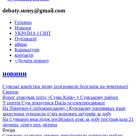
debaty.sumy@gmail.com
Головна
Новини
УКРАЇНА І СВІТ
Публікації
афіша
Карикатури
контакти
+
Додати новину
новини
Сумські хокеїстки знову розгромили болгарок на чемпіонаті
Європи
Ворог атакував поїзд «Суми-Київ» у Сумському районі
У центрі Сум зіткнулися Dacia та електросамокат
На Північно-Слобожанському і Курському напрямках наші
захисники зупинили п’ять ворожих штурмів за добу
На Сумщині внаслідок російських атак за добу постраждала 21
людина, серед них дитина
Вчора
Сумщину за місяць умовно знеструмили повністю майже