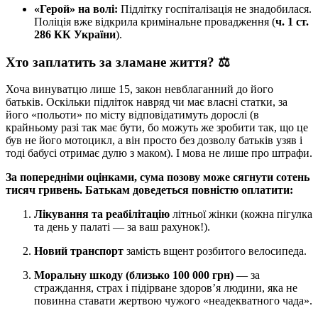
«Герой» на волі:
Підлітку госпіталізація не знадобилася.
Поліція вже відкрила кримінальне провадження (
ч. 1 ст.
286 КК України
).
Хто заплатить за зламане життя? ⚖️
Хоча винуватцю лише 15, закон невблаганний до його
батьків. Оскільки підліток навряд чи має власні статки, за
його «польоти» по місту відповідатимуть дорослі (в
крайньому разі так має бути, бо можуть же зробити так, що це
був не його мотоцикл, а він просто без дозволу батьків узяв і
тоді бабусі отримає дулю з маком). І мова не лише про штрафи.
За попередніми оцінками, сума позову може сягнути сотень
тисяч гривень. Батькам доведеться повністю оплатити:
Лікування та реабілітацію
літньої жінки (кожна пігулка
та день у палаті — за ваш рахунок!).
Новий транспорт
замість вщент розбитого велосипеда.
Моральну шкоду (близько 100 000 грн)
— за
страждання, страх і підірване здоров’я людини, яка не
повинна ставати жертвою чужого «неадекватного чада».