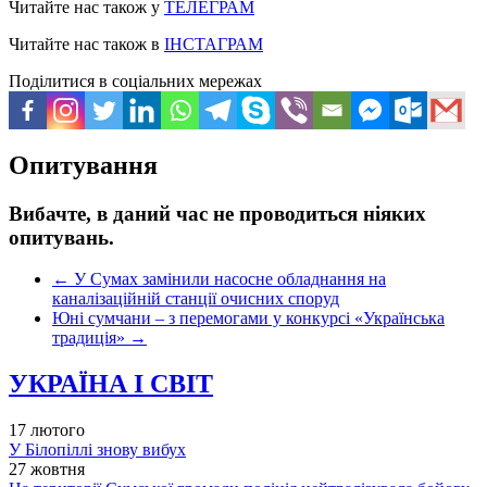
Читайте нас також у
ТЕЛЕГРАМ
Читайте нас також в
ІНСТАГРАМ
Поділитися в соціальних мережах
Опитування
Вибачте, в даний час не проводиться ніяких
опитувань.
←
У Сумах замінили насосне обладнання на
каналізаційній станції очисних споруд
Юні сумчани – з перемогами у конкурсі «Українська
традиція»
→
УКРАЇНА І СВІТ
17 лютого
У Білопіллі знову вибух
27 жовтня