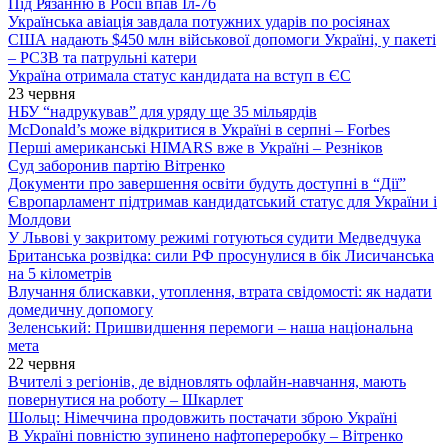
Під Рязанню в Росії впав Іл-76
Українська авіація завдала потужних ударів по росіянах
США надають $450 млн військової допомоги Україні, у пакеті
– РСЗВ та патрульні катери
Україна отримала статус кандидата на вступ в ЄС
23 червня
НБУ “надрукував” для уряду ще 35 мільярдів
McDonald’s може відкритися в Україні в серпні – Forbes
Перші американські HIMARS вже в Україні – Резніков
Суд заборонив партію Вітренко
Документи про завершення освіти будуть доступні в “Дії”
Європарламент підтримав кандидатський статус для України і
Молдови
У Львові у закритому режимі готуються судити Медведчука
Британська розвідка: сили РФ просунулися в бік Лисичанська
на 5 кілометрів
Влучання блискавки, утоплення, втрата свідомості: як надати
домедичну допомогу
Зеленський: Пришвидшення перемоги – наша національна
мета
22 червня
Вчителі з регіонів, де відновлять офлайн-навчання, мають
повернутися на роботу – Шкарлет
Шольц: Німеччина продовжить постачати зброю Україні
В Україні повністю зупинено нафтопереробку – Вітренко