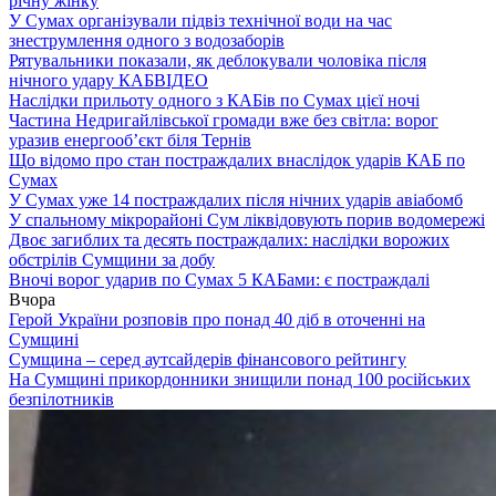
річну жінку
У Сумах організували підвіз технічної води на час
знеструмлення одного з водозаборів
Рятувальники показали, як деблокували чоловіка після
нічного удару КАБ
ВІДЕО
Наслідки прильоту одного з КАБів по Сумах цієї ночі
Частина Недригайлівської громади вже без світла: ворог
уразив енергооб’єкт біля Тернів
Що відомо про стан постраждалих внаслідок ударів КАБ по
Сумах
У Сумах уже 14 постраждалих після нічних ударів авіабомб
У спальному мікрорайоні Сум ліквідовують порив водомережі
Двоє загиблих та десять постраждалих: наслідки ворожих
обстрілів Сумщини за добу
Вночі ворог ударив по Сумах 5 КАБами: є постраждалі
Вчора
Герой України розповів про понад 40 діб в оточенні на
Сумщині
Сумщина – серед аутсайдерів фінансового рейтингу
На Сумщині прикордонники знищили понад 100 російських
безпілотників