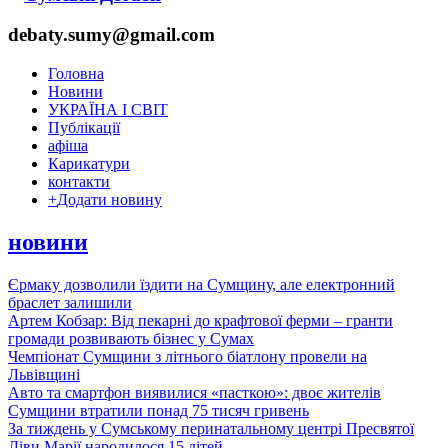
debaty.sumy@gmail.com
Головна
Новини
УКРАЇНА І СВІТ
Публікації
афіша
Карикатури
контакти
+
Додати новину
новини
Єрмаку дозволили їздити на Сумщину, але електронний
браслет залишили
Артем Кобзар: Від пекарні до крафтової ферми – гранти
громади розвивають бізнес у Сумах
Чемпіонат Сумщини з літнього біатлону провели на
Львівщині
Авто та смартфон виявилися «пасткою»: двоє жителів
Сумщини втратили понад 75 тисяч гривень
За тиждень у Сумському перинатальному центрі Пресвятої
Діви Марії народилося 15 дітей