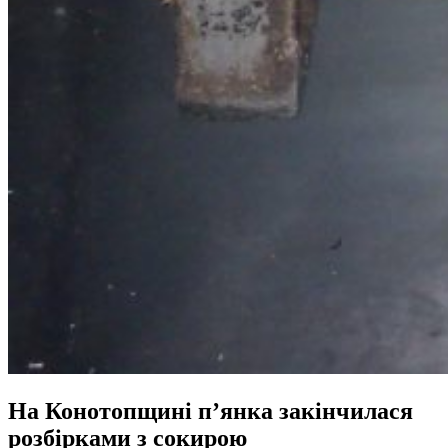
На Конотопщині п’янка закінчилася
розбірками з сокирою