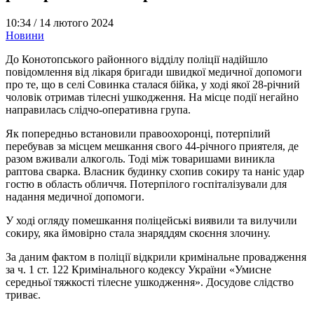
10:34 /
14 лютого 2024
Новини
До Конотопського районного відділу поліції надійшло
повідомлення від лікаря бригади швидкої медичної допомоги
про те, що в селі Совинка сталася бійка, у ході якої 28-річний
чоловік отримав тілесні ушкодження. На місце події негайно
направилась слідчо-оперативна група.
Як попередньо встановили правоохоронці, потерпілий
перебував за місцем мешкання свого 44-річного приятеля, де
разом вживали алкоголь. Тоді між товаришами виникла
раптова сварка. Власник будинку схопив сокиру та наніс удар
гостю в область обличчя. Потерпілого госпіталізували для
надання медичної допомоги.
У ході огляду помешкання поліцейські виявили та вилучили
сокиру, яка ймовірно стала знаряддям скоєння злочину.
За даним фактом в поліції відкрили кримінальне провадження
за ч. 1 ст. 122 Кримінального кодексу України «Умисне
середньої тяжкості тілесне ушкодження». Досудове слідство
триває.