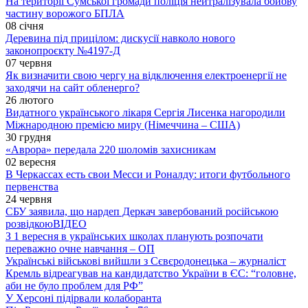
На території Сумської громади поліція нейтралізувала бойову
частину ворожого БПЛА
08 січня
Деревина під прицілом: дискусії навколо нового
законопроєкту №4197-Д
07 червня
Як визначити свою чергу на відключення електроенергії не
заходячи на сайт обленерго?
26 лютого
Видатного українського лікаря Сергія Лисенка нагородили
Міжнародною премією миру (Німеччина – США)
30 грудня
«Аврора» передала 220 шоломів захисникам
02 вересня
В Черкассах есть свои Месси и Роналду: итоги футбольного
первенства
24 червня
СБУ заявила, що нардеп Деркач завербований російською
розвідкою
ВІДЕО
З 1 вересня в українських школах планують розпочати
переважно очне навчання – ОП
Українські військові вийшли з Сєвєродонецька – журналіст
Кремль відреагував на кандидатство України в ЄС: “головне,
аби не було проблем для РФ”
У Херсоні підірвали колаборанта