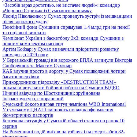
«Засобів зараз достатньо, не вистачає людей»: командир
«Чорного Стрижа» із Сумського напрямку
Леонід Ніколаєнко: у Сумах проведуть зустріч із мешканцями
після ворожого удару
Пенсійний фонд Сумщини спрямував 1,4 млрд грн на пенсії
та соціальні виплати
Чемпіонат України з баскетболу 3х3: команди Сумщини з
повним комплектом нагород
Артем Кобзар: у Сумах визначили пріоритети розвитку
громади до 2029 року
У Березівській громаді від ворожого БПЛА загинули Вікторія
Слободянюк та Максим Сухопар
КАБ влучив просто в дорогу: у Сумах пошкоджені чотири
багатоповерхівки
Прикордонники підрозділу «DESTRUCTION TEAM»
показали результати бойової роботи на Сумщині
ВІДЕО
Нічний авіаудар по Шосткинщині: зруйнована
інфраструктура, є поранений
Сумський боксер виграв титул чемпіона WBO International
У сумському ЦНАПі змінюють порядок оформлення
біометричних паспортів
Безпекова ситуація у Сумській області станом на ранок 10
серпня
На Роменщині водій виїхав на узбіччя і на смерть збив 82-