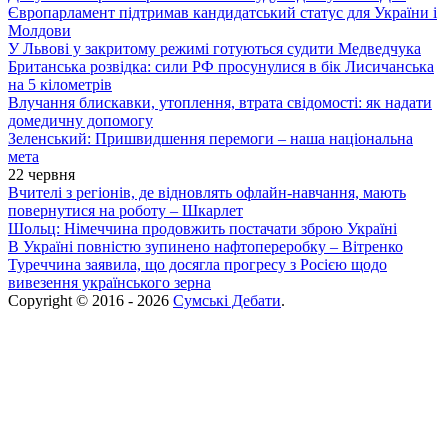
Європарламент підтримав кандидатський статус для України і
Молдови
У Львові у закритому режимі готуються судити Медведчука
Британська розвідка: сили РФ просунулися в бік Лисичанська
на 5 кілометрів
Влучання блискавки, утоплення, втрата свідомості: як надати
домедичну допомогу
Зеленський: Пришвидшення перемоги – наша національна
мета
22 червня
Вчителі з регіонів, де відновлять офлайн-навчання, мають
повернутися на роботу – Шкарлет
Шольц: Німеччина продовжить постачати зброю Україні
В Україні повністю зупинено нафтопереробку – Вітренко
Туреччина заявила, що досягла прогресу з Росією щодо
вивезення українського зерна
Copyright © 2016 - 2026
Сумські Дебати
.