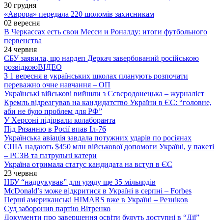
30 грудня
«Аврора» передала 220 шоломів захисникам
02 вересня
В Черкассах есть свои Месси и Роналду: итоги футбольного
первенства
24 червня
СБУ заявила, що нардеп Деркач завербований російською
розвідкою
ВІДЕО
З 1 вересня в українських школах планують розпочати
переважно очне навчання – ОП
Українські військові вийшли з Сєвєродонецька – журналіст
Кремль відреагував на кандидатство України в ЄС: “головне,
аби не було проблем для РФ”
У Херсоні підірвали колаборанта
Під Рязанню в Росії впав Іл-76
Українська авіація завдала потужних ударів по росіянах
США надають $450 млн військової допомоги Україні, у пакеті
– РСЗВ та патрульні катери
Україна отримала статус кандидата на вступ в ЄС
23 червня
НБУ “надрукував” для уряду ще 35 мільярдів
McDonald’s може відкритися в Україні в серпні – Forbes
Перші американські HIMARS вже в Україні – Резніков
Суд заборонив партію Вітренко
Документи про завершення освіти будуть доступні в “Дії”