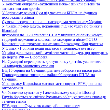
У Конотопі обікрали «захисників неба»: зникли антени та
запчастини для дронів
У Зарічному районі Сум під час атаки БПЛА на будинок
постраждала жінка
Сумські веслувальники – з нагородами чемпіонату України
У лікарні помер дідусь, поранений під час удару по ринку в
Білопіллі
Футболки по 1170 гривень: СНАУ вирішив оновити комусь
гардероб державним коштом по захмарним цінам
ФОТО
Конотопщина втратила захисника Олександра Кондратенка
У Сумах 71-річний водій врізався у припарковане авто
Україна дала «морський імунітет» частині суден, що прямують
до портів РФ — Bloomberg
На Сумщині перевіряють доступність укриттів: уже виявили
14 випадків зачинених сховищ
Від 15 серпня на Сумщині діятиме заборона на вилов раків
Прикордонники знищили майже 90 ворожих БПЛА на
Сумщині
У напрямку Кириківки масово застосовують FPV-дрони на
оптоволокні
Чи безпечно купатися у Галенківському озері в Шостці
Глухів бореться за світло: Романько об’єднує зусилля громади
та енергетиків
FPV-дрони в Сумах: як живе район проспекту