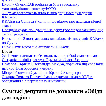
дах ТЦ
ФОТО
Вночі у Сумах КАБ розірвався біля гуртожитку
машинобудівного коледжу
ФОТО
У Сумах розгортають штаб із ліквідації наслідків ударів
КАБами
8 КАБів на Суми за 8 хвилин: що відомо про наслідки нічної
атаки
Наслідки ударів по Сумщині за добу: троє людей загинули, ще
19 постраждали
Відомо про 12 постраждалих внаслідок нічних ударів КАБами
по Сумах
Вночі Суми масовано атакували КАБами
Вчора
Усі Ромни залишаться без води: на водозаборі сталася аварія
Ситуація на лінії фронту в Сумській області 5 серпня
Померла 13-річна Олександра Макуха, поранена під час атаки
на Зноб-Новгородське у червні
Місцеві бюджети Сумщини зібрали 7,3 млрд грн
Лікарня Святого Пантелеймона отримала апарат УЗД та
обладнання від партнерів із Німеччини
Сумські депутати не дозволили «Обіди
для водіїв»