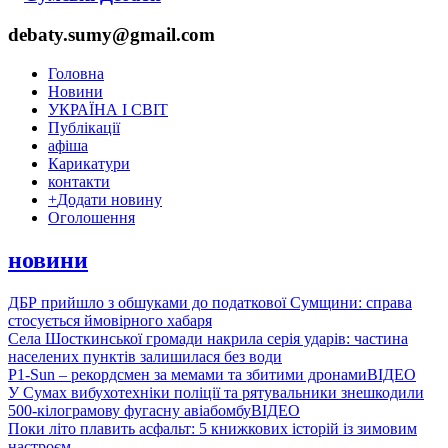
debaty.sumy@gmail.com
Головна
Новини
УКРАЇНА І СВІТ
Публікації
афіша
Карикатури
контакти
+
Додати новину
Оголошення
новини
ДБР прийшло з обшуками до податкової Сумщини: справа
стосується ймовірного хабаря
Села Шосткинської громади накрила серія ударів: частина
населених пунктів залишилася без води
P1-Sun – рекордсмен за мемами та збитими дронами
ВІДЕО
У Сумах вибухотехніки поліції та рятувальники знешкодили
500-кілограмову фугасну авіабомбу
ВІДЕО
Поки літо плавить асфальт: 5 книжкових історій із зимовим
настроєм