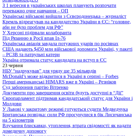
З 1 вересня в українських школах планують розпочати
переважно очне навчання – ОП
Українські військові вийшли з Сєвєродонецька – журналіст
Кремль відреагував на кандидатство України в ЄС: “головне,
аби не було проблем для РФ”
У Херсоні підірвали колаборанта
Під Рязанню в Росії впав Іл-76
Українська авіація завдала потужних ударів по росіянах
США надають $450 млн військової допомоги Україні, у пакеті
– РСЗВ та патрульні катери
Україна отримала статус кандидата на вступ в ЄС
23 червня
НБУ “надрукував” для уряду ще 35 мільярдів
McDonald’s може відкритися в Україні в серпні – Forbes
Перші американські HIMARS вже в Україні – Резніков
Суд заборонив партію Вітренко
Документи про завершення освіти будуть доступні в “Дії”
Європарламент підтримав кандидатський статус для України і
Молдови
У Львові у закритому режимі готуються судити Медведчука
Британська розвідка: сили РФ просунулися в бік Лисичанська
на 5 кілометрів
Влучання блискавки, утоплення, втрата свідомості: як надати
домедичну допомогу