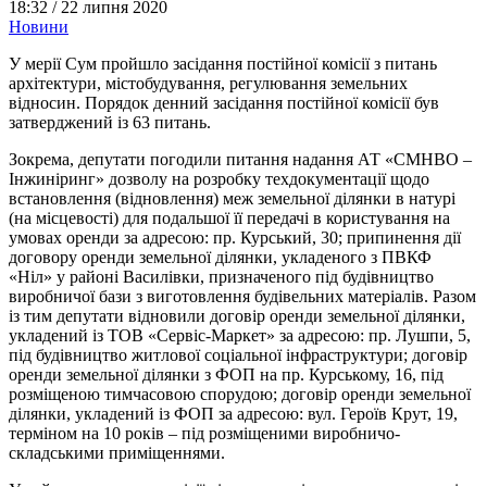
18:32 /
22 липня 2020
Новини
У мерії Сум пройшло засідання постійної комісії з питань
архітектури, містобудування, регулювання земельних
відносин. Порядок денний засідання постійної комісії був
затверджений із 63 питань.
Зокрема, депутати погодили питання надання АТ «СМНВО –
Інжиніринг» дозволу на розробку техдокументації щодо
встановлення (відновлення) меж земельної ділянки в натурі
(на місцевості) для подальшої її передачі в користування на
умовах оренди за адресою: пр. Курський, 30; припинення дії
договору оренди земельної ділянки, укладеного з ПВКФ
«Ніл» у районі Василівки, призначеного під будівництво
виробничої бази з виготовлення будівельних матеріалів. Разом
із тим депутати відновили договір оренди земельної ділянки,
укладений із ТОВ «Сервіс-Маркет» за адресою: пр. Лушпи, 5,
під будівництво житлової соціальної інфраструктури; договір
оренди земельної ділянки з ФОП на пр. Курському, 16, під
розміщеною тимчасовою спорудою; договір оренди земельної
ділянки, укладений із ФОП за адресою: вул. Героїв Крут, 19,
терміном на 10 років – під розміщеними виробничо-
складськими приміщеннями.