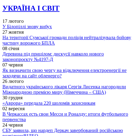
УКРАЇНА І СВІТ
17 лютого
У Білопіллі знову вибух
27 жовтня
На території Сумської громади поліція нейтралізувала бойову
частину ворожого БПЛА
08 січня
Деревина під прицілом: дискусії навколо нового
законопроєкту №4197-Д
07 червня
Як визначити свою чергу на відключення електроенергії не
заходячи на сайт обленерго?
26 лютого
Видатного українського лікаря Сергія Лисенка нагородили
Міжнародною премією миру (Німеччина – США)
30 грудня
«Аврора» передала 220 шоломів захисникам
02 вересня
В Черкассах есть свои Месси и Роналду: итоги футбольного
первенства
24 червня
СБУ заявила, що нардеп Деркач завербований російською
розвідкою
ВІДЕО