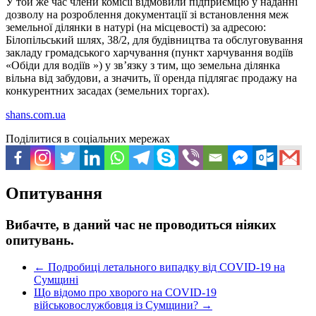
У той же час члени комісії відмовили підприємцю у наданні
дозволу на розроблення документації зі встановлення меж
земельної ділянки в натурі (на місцевості) за адресою:
Білопільський шлях, 38/2, для будівництва та обслуговування
закладу громадського харчування (пункт харчування водіїв
«Обіди для водіїв ») у зв’язку з тим, що земельна ділянка
вільна від забудови, а значить, її оренда підлягає продажу на
конкурентних засадах (земельних торгах).
shans.com.ua
Поділитися в соціальних мережах
Опитування
Вибачте, в даний час не проводиться ніяких
опитувань.
←
Подробиці летального випадку від COVID-19 на
Сумщині
Що відомо про хворого на COVID-19
військовослужбовця із Сумщини?
→