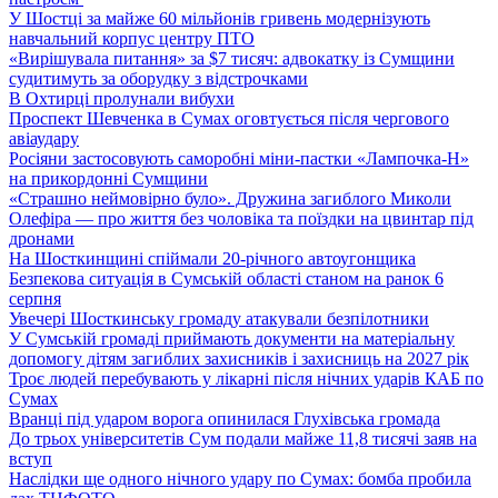
У Шостці за майже 60 мільйонів гривень модернізують
навчальний корпус центру ПТО
«Вирішувала питання» за $7 тисяч: адвокатку із Сумщини
судитимуть за оборудку з відстрочками
В Охтирці пролунали вибухи
Проспект Шевченка в Сумах оговтується після чергового
авіаудару
Росіяни застосовують саморобні міни-пастки «Лампочка-Н»
на прикордонні Сумщини
«Страшно неймовірно було». Дружина загиблого Миколи
Олефіра — про життя без чоловіка та поїздки на цвинтар під
дронами
На Шосткинщині спіймали 20-річного автоугонщика
Безпекова ситуація в Сумській області станом на ранок 6
серпня
Увечері Шосткинську громаду атакували безпілотники
У Сумській громаді приймають документи на матеріальну
допомогу дітям загиблих захисників і захисниць на 2027 рік
Троє людей перебувають у лікарні після нічних ударів КАБ по
Сумах
Вранці під ударом ворога опинилася Глухівська громада
До трьох університетів Сум подали майже 11,8 тисячі заяв на
вступ
Наслідки ще одного нічного удару по Сумах: бомба пробила