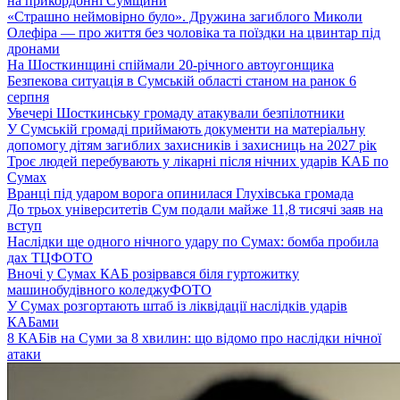
на прикордонні Сумщини
«Страшно неймовірно було». Дружина загиблого Миколи
Олефіра — про життя без чоловіка та поїздки на цвинтар під
дронами
На Шосткинщині спіймали 20-річного автоугонщика
Безпекова ситуація в Сумській області станом на ранок 6
серпня
Увечері Шосткинську громаду атакували безпілотники
У Сумській громаді приймають документи на матеріальну
допомогу дітям загиблих захисників і захисниць на 2027 рік
Троє людей перебувають у лікарні після нічних ударів КАБ по
Сумах
Вранці під ударом ворога опинилася Глухівська громада
До трьох університетів Сум подали майже 11,8 тисячі заяв на
вступ
Наслідки ще одного нічного удару по Сумах: бомба пробила
дах ТЦ
ФОТО
Вночі у Сумах КАБ розірвався біля гуртожитку
машинобудівного коледжу
ФОТО
У Сумах розгортають штаб із ліквідації наслідків ударів
КАБами
8 КАБів на Суми за 8 хвилин: що відомо про наслідки нічної
атаки