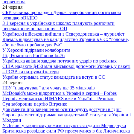
первенства
24 червня
СБУ заявила, що нардеп Деркач завербований російською
розвідкою
ВІДЕО
З 1 вересня в українських школах планують розпочати
переважно очне навчання – ОП
Українські військові вийшли з Сєвєродонецька – журналіст
Кремль відреагував на кандидатство України в ЄС: “головне,
аби не було проблем для РФ”
У Херсоні підірвали колаборанта
Під Рязанню в Росії впав Іл-76
Українська авіація завдала потужних ударів по росіянах
США надають $450 млн військової допомоги Україні, у пакеті
– РСЗВ та патрульні катери
Україна отримала статус кандидата на вступ в ЄС
23 червня
НБУ “надрукував” для уряду ще 35 мільярдів
McDonald’s може відкритися в Україні в серпні – Forbes
Перші американські HIMARS вже в Україні – Резніков
Суд заборонив партію Вітренко
Документи про завершення освіти будуть доступні в “Дії”
Європарламент підтримав кандидатський статус для України і
Молдови
У Львові у закритому режимі готуються судити Медведчука
Британська розвідка: сили РФ просунулися в бік Лисичанська