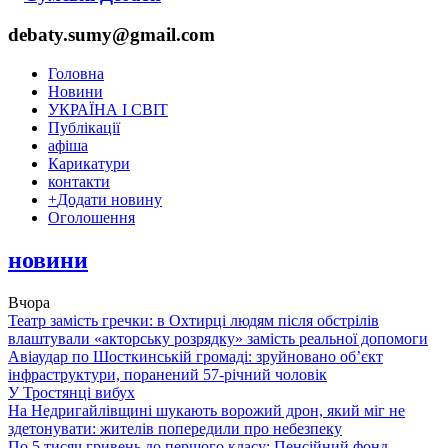
debaty.sumy@gmail.com
Головна
Новини
УКРАЇНА І СВІТ
Публікації
афіша
Карикатури
контакти
+
Додати новину
Оголошення
новини
Вчора
Театр замість гречки: в Охтирці людям після обстрілів
влаштували «акторську розрядку» замість реальної допомоги
Авіаудар по Шосткинській громаді: зруйновано об’єкт
інфраструктури, поранений 57-річний чоловік
У Тростянці вибух
На Недригайлівщині шукають ворожий дрон, який міг не
здетонувати: жителів попередили про небезпеку
По 5 тисяч гривень до першого класу: Пенсійний фонд