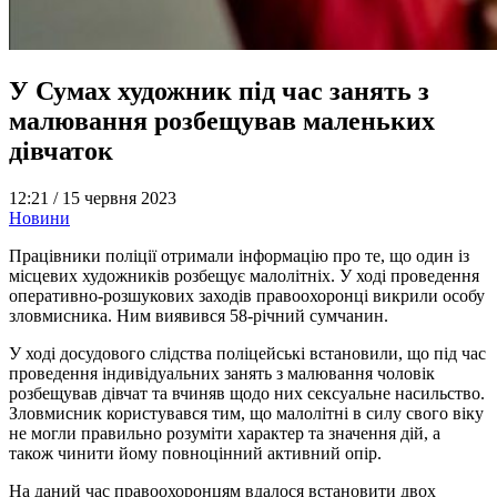
У Сумах художник під час занять з
малювання розбещував маленьких
дівчаток
12:21 /
15 червня 2023
Новини
Працівники поліції отримали інформацію про те, що один із
місцевих художників розбещує малолітніх. У ході проведення
оперативно-розшукових заходів правоохоронці викрили особу
зловмисника. Ним виявився 58-річний сумчанин.
У ході досудового слідства поліцейські встановили, що під час
проведення індивідуальних занять з малювання чоловік
розбещував дівчат та вчиняв щодо них сексуальне насильство.
Зловмисник користувався тим, що малолітні в силу свого віку
не могли правильно розуміти характер та значення дій, а
також чинити йому повноцінний активний опір.
На даний час правоохоронцям вдалося встановити двох