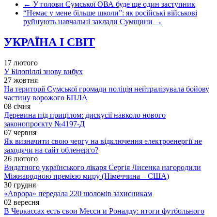
←
У голови Сумської ОВА буде ще один заступник
“Немає у мене більше школи”: як російські військові
руйнують навчальні заклади Сумщини
→
УКРАЇНА І СВІТ
17 лютого
У Білопіллі знову вибух
27 жовтня
На території Сумської громади поліція нейтралізувала бойову
частину ворожого БПЛА
08 січня
Деревина під прицілом: дискусії навколо нового
законопроєкту №4197-Д
07 червня
Як визначити свою чергу на відключення електроенергії не
заходячи на сайт обленерго?
26 лютого
Видатного українського лікаря Сергія Лисенка нагородили
Міжнародною премією миру (Німеччина – США)
30 грудня
«Аврора» передала 220 шоломів захисникам
02 вересня
В Черкассах есть свои Месси и Роналду: итоги футбольного