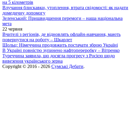
на 5 кілометрів
Влучання блискавки, утоплення, втрата свідомості: як надати
домедичну допомогу
Зеленський: Пришвидшення перемоги – наша національна
мета
22 червня
Вчителі з регіонів, де відновлять офлайн-навчання, мають
повернутися на роботу – Шкарлет
Шольц: Німеччина продовжить постачати зброю Україні
В Україні повністю зупинено нафтопереробку – Вітренко
Туреччина заявила, що досягла прогресу з Росією щодо
вивезення українського зерна
Copyright © 2016 - 2026
Сумські Дебати
.