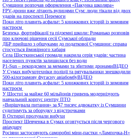
Сумщини розпочав оформлення «Пакунка школяра»
FPV-дрони вже літають вулицями Сум: люди тікали від двох
ударів на проспекті Перемоги
Поки літо плавить асфальт: 5 книжкових історій із зимовим
настроєм
Безпека, фортифікації та підземні школи: Романько розповів
про ключові рішення сесії Сумської облради
ДБР прийшло з обшуками до податкової Сумщини: справа
стосується ймовірного хабаря
Села Шосткинської громади накрила серія ударів: частина
населених пунктів залишилася без води
P1-Sun – рекордсмен за мемами та збитими дронами
ВІДЕО
У Сумах вибухотехніки поліції та рятувальники знешкодили
500-кілограмову фугасну авіабомбу
ВІДЕО
Поки літо плавить асфальт: 5 книжкових історій із зимовим
настроєм
У Шостці за майже 60 мільйонів гривень модернізують
навчальний корпус центру ПТО
«Вирішувала питання» за $7 тисяч: адвокатку із Сумщини
судитимуть за оборудку з відстрочками
В Охтирці пролунали вибухи
Проспект Шевченка в Сумах оговтується після чергового
авіаудару
Росіяни застосовують саморобні міни-пастки «Лампочка-Н»