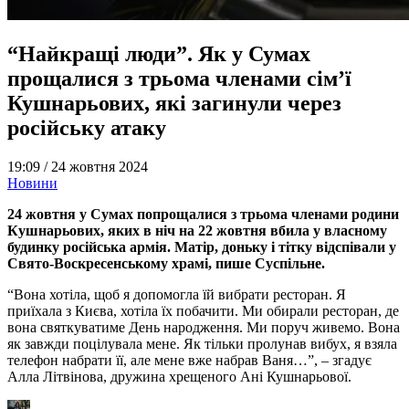
“Найкращі люди”. Як у Сумах
прощалися з трьома членами сім’ї
Кушнарьових, які загинули через
російську атаку
19:09 /
24 жовтня 2024
Новини
24 жовтня у Сумах попрощалися з трьома членами родини
Кушнарьових, яких в ніч на 22 жовтня вбила у власному
будинку російська армія. Матір, доньку і тітку відспівали у
Свято-Воскресенському храмі, пише Суспільне.
“Вона хотіла, щоб я допомогла їй вибрати ресторан. Я
приїхала з Києва, хотіла їх побачити. Ми обирали ресторан, де
вона святкуватиме День народження. Ми поруч живемо. Вона
як завжди поцілувала мене. Як тільки пролунав вибух, я взяла
телефон набрати її, але мене вже набрав Ваня…”, – згадує
Алла Літвінова, дружина хрещеного Ані Кушнарьової.