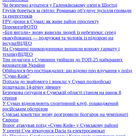
Чи безпечно купатися у Галенківському озері в Шостці
Глухів бореться за світло: Романько об’єднує зусилля громади
та енергетиків
FPV-дрони в Сумах: як живе район проспекту
Перемоги
ФОТО
«Білі янголи» знову вивезли людей із небезпеки: серед
евакуйованих — подружжя та чоловік із підозрою на
інсульт
ВІДЕО
На Сумщині прикордонники знищили ворожу гармату і
техніку
ВІДЕО
Три педагоги з Сумщини увійшли до ТОП-25 найкращих
вихователів України
Обійшлося без постраждалих: що відомо про влучання у поїзд
“Суми-Київ”
Поїхала до знайомого і зникла: у Сумах поліцейські
розшукали 14-річну дівчину
Безпекова ситуація в Сумській області станом на ранок 8
серпня
У Сумах відновлюють спортивний клуб, пошкоджений
російським обстрілом
Сумські хокеїстки знову розгромили болгарок на чемпіонаті
Європи
Ворог атакував поїзд «Суми-Київ» у Сумському районі
У центрі Сум зіткнулися Dacia та електросамокат