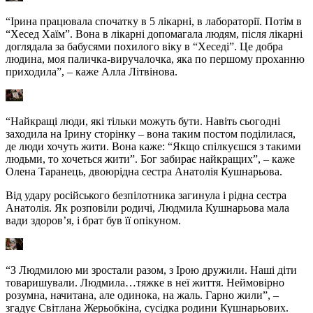
“Ірина працювала спочатку в 5 лікарні, в лабораторії. Потім в
“Хесед Хаїм”. Вона в лікарні допомагала людям, після лікарні
доглядала за бабусями похилого віку в “Хеседі”. Це добра
людина, моя паличка-виручалочка, яка по першому проханню
приходила”, – каже Алла Літвінова.
“Найкращі люди, які тільки можуть бути. Навіть сьогодні
заходила на Ірину сторінку – вона таким постом поділилася,
де люди хочуть жити. Вона каже: “Якщо спілкуєшся з такими
людьми, то хочеться жити”. Бог забирає найкращих”, – каже
Олена Таранець, двоюрідна сестра Анатолія Кушнарьова.
Від удару російського безпілотника загинула і рідна сестра
Анатолія. Як розповіли родичі, Людмила Кушнарьова мала
вади здоров’я, і брат був її опікуном.
“З Людмилою ми зростали разом, з Ірою дружили. Наші діти
товаришували. Людмила…тяжке в неї життя. Неймовірно
розумна, начитана, але одинока, на жаль. Гарно жили”, –
згадує Світлана Жерьобкіна, сусідка родини Кушнарьових.