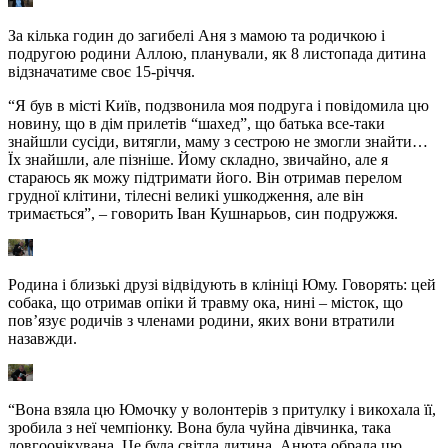
За кілька годин до загибелі Аня з мамою та родичкою і
подругою родини Аллою, планували, як 8 листопада дитина
відзначатиме своє 15-річчя.
“Я був в місті Київ, подзвонила моя подруга і повідомила цю
новину, що в дім прилетів “шахед”, що батька все-таки
знайшли сусіди, витягли, маму з сестрою не змогли знайти…
Їх знайшли, але пізніше. Йому складно, звичайно, але я
стараюсь як можу підтримати його. Він отримав перелом
грудної клітини, тілесні великі ушкодження, але він
тримається”, – говорить Іван Кушнарьов, син подружжя.
Родина і близькі друзі відвідують в клініці Юму. Говорять: цей
собака, що отримав опіки й травму ока, нині – місток, що
пов’язує родичів з членами родини, яких вони втратили
назавжди.
“Вона взяла цю Юмочку у волонтерів з притулку і викохала її,
зробила з неї чемпіонку. Вона була чуйна дівчинка, така
довгоочікувана. Це була світла дитина. Анюта обрала цю