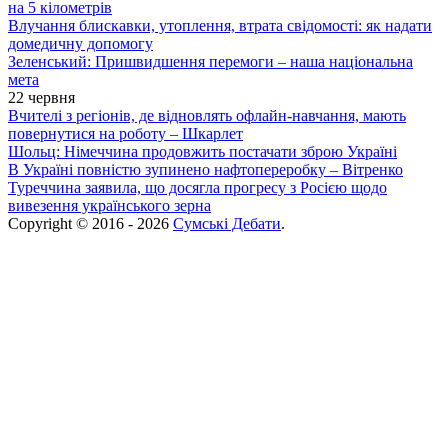
на 5 кілометрів
Влучання блискавки, утоплення, втрата свідомості: як надати
домедичну допомогу
Зеленський: Пришвидшення перемоги – наша національна
мета
22 червня
Вчителі з регіонів, де відновлять офлайн-навчання, мають
повернутися на роботу – Шкарлет
Шольц: Німеччина продовжить постачати зброю Україні
В Україні повністю зупинено нафтопереробку – Вітренко
Туреччина заявила, що досягла прогресу з Росією щодо
вивезення українського зерна
Copyright © 2016 - 2026
Сумські Дебати
.