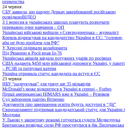
первенства
24 червня
СБУ заявила, що нардеп Деркач завербований російською
розвідкою
ВІДЕО
З 1 вересня в українських школах планують розпочати
переважно очне навчання – ОП
Українські військові вийшли з Сєвєродонецька – журналіст
Кремль відреагував на кандидатство України в ЄС: “головне,
аби не було проблем для РФ”
У Херсоні підірвали колаборанта
Під Рязанню в Росії впав Іл-76
Українська авіація завдала потужних ударів по росіянах
США надають $450 млн військової допомоги Україні, у пакеті
– РСЗВ та патрульні катери
Україна отримала статус кандидата на вступ в ЄС
23 червня
НБУ “надрукував” для уряду ще 35 мільярдів
McDonald’s може відкритися в Україні в серпні – Forbes
Перші американські HIMARS вже в Україні – Резніков
Суд заборонив партію Вітренко
Документи про завершення освіти будуть доступні в “Дії”
Європарламент підтримав кандидатський статус для України і
Молдови
У Львові у закритому режимі готуються судити Медведчука
Британська розвідка: сили РФ просунулися в бік Лисичанська