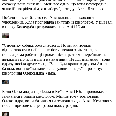
собачку, вона сказала: “Мені все одно, що вона безпородна,
якщо їй потрібен дім, я її заберу”, – згадує Алла Літвінова.
Побачивши, як багато сил Аня вкладає в виховання
улюблениці, Алла посприяла заняттям із кінологом. У цій залі
в парку Кожедуба тренувалася пара Ані і Юми.
“Спочатку собака боявся всього. Потім ми почали
відновлювати в неї впевненість, почали займатися, вона
почала дома робити ці трюки, після цього ми перейшли на
аджиліті і почали їздити на змагання. Перші змагання – вона
одразу посіла друге місце. Вона була кращим другом Ані, я
бачила, вони виїжджали в ліс гуляли, в парк”, – розказує
кінологиня Олександра Узька.
Коли Олександра переїхала в Київ, Аня і Юма продовжили
займатися з іншим кінологом. Місяць тому, розповідає
Олександра, вони бачилися на змаганнях, де Аня і Юма знову
посіли призове місце і разом цьому раділи.