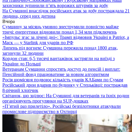
На Північно-Слобожанському і Курському напрямках наші
захисники зупинили п’ять ворожих штурмів за добу
На Сумщині внаслідок російських атак за добу постраждала 21
людина, серед них дитина
Вчора
Сумщину за місяць умовно знеструмили повністю майже
тричі: енергетики відновили понад 1,34 млн підключень
«Імпульс згас за лічені дні»: Трамп відмовив Україні в Patriot, а
Маск — у Starlink для ударів по РФ
Липень під вогнем: Сумщина пережила понад 1800 атак,
загинули 32 людини
Кордон став: 6,5 тисячі вантажівок застрягли на виїзді з
України до Польщі
Ветеранам Сумщини спростять доступ до пенсій і виплат:
Пенсійний фонд працюватиме за новим алгоритмом
Росія щомісяця подвоює кількість ударів КАБами по Сумам
Російський дрон вдарив по будинку у Стецьківці: постраждав
8-річний хлопчик
Світанок, що зцілює: На Сумщині для ветеранів та їхніх родин
організовують прогулянки на SUP-дошках
«П’ятий раз прилетіло». Російські безпілотники атакували
промислове підприємство в Охтирці