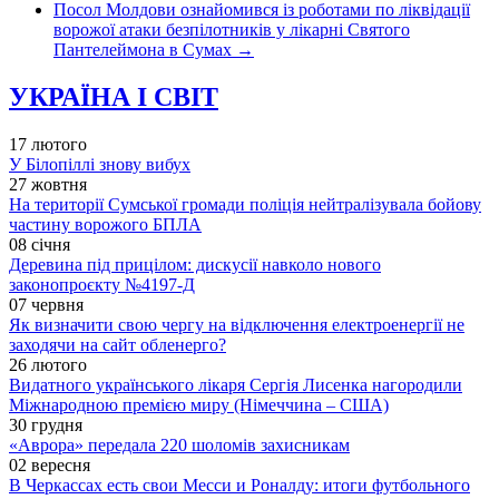
Посол Молдови ознайомився із роботами по ліквідації
ворожої атаки безпілотників у лікарні Святого
Пантелеймона в Сумах
→
УКРАЇНА І СВІТ
17 лютого
У Білопіллі знову вибух
27 жовтня
На території Сумської громади поліція нейтралізувала бойову
частину ворожого БПЛА
08 січня
Деревина під прицілом: дискусії навколо нового
законопроєкту №4197-Д
07 червня
Як визначити свою чергу на відключення електроенергії не
заходячи на сайт обленерго?
26 лютого
Видатного українського лікаря Сергія Лисенка нагородили
Міжнародною премією миру (Німеччина – США)
30 грудня
«Аврора» передала 220 шоломів захисникам
02 вересня
В Черкассах есть свои Месси и Роналду: итоги футбольного