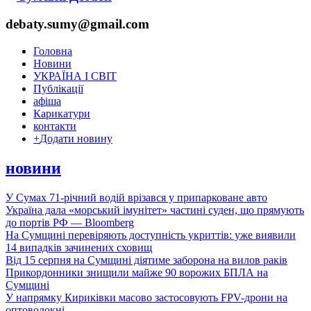
debaty.sumy@gmail.com
Головна
Новини
УКРАЇНА І СВІТ
Публікації
афіша
Карикатури
контакти
+
Додати новину
новини
У Сумах 71-річний водій врізався у припарковане авто
Україна дала «морський імунітет» частині суден, що прямують
до портів РФ — Bloomberg
На Сумщині перевіряють доступність укриттів: уже виявили
14 випадків зачинених сховищ
Від 15 серпня на Сумщині діятиме заборона на вилов раків
Прикордонники знищили майже 90 ворожих БПЛА на
Сумщині
У напрямку Кириківки масово застосовують FPV-дрони на
оптоволокні